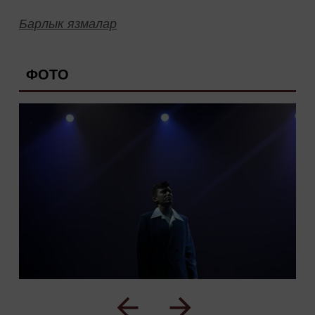
Барлык язмалар
ФОТО