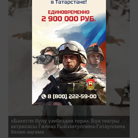
«Бәхетле булу үзебездән тора». Буа театры
актрисасы Гөлназ Гыйззәтуллина-Гатауллина
белән әңгәмә