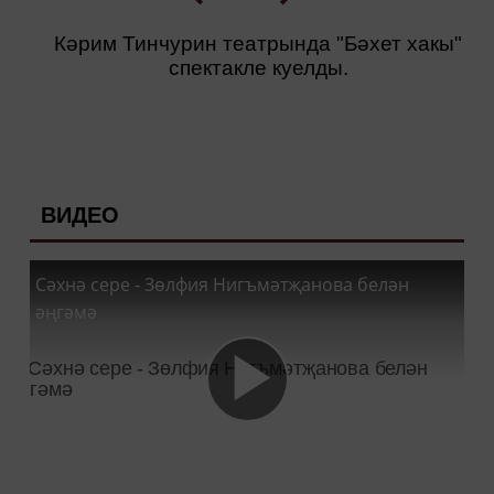
Кәрим Тинчурин театрында "Бәхет хакы"
спектакле куелды.
ВИДЕО
Сәхнә сере - Зөлфия Нигъмәтҗанова белән
әңгәмә