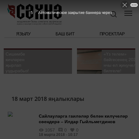
5
Автоматическое закрытие баннера через
ЯЗЫЛУ
БАШ БИТ
ПРОЕКТЛАР
Сишәмбе
«Үз телем»
кичләрен
бәйгесенең 2026
җырлап
нчы ел җиңүчелә
уздырабыз!
билгеле!
18 март 2018 яңалыклары
Сайлауларга гаиләләр белән килүчеләр
сөендерә – Илдар Гыйльметдинов
1057
0
0
18 марта 2018 - 10:17