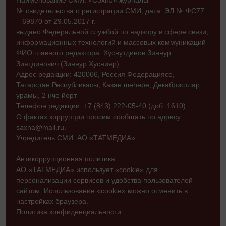
Наименование СМИ: «Сәхнә» журналы
№ свидетельства о регистрации СМИ, дата: ЭЛ № ФС77
– 69870 от 29.05.2017 г.
выдано Федеральной службой по надзору в сфере связи,
информационных технологий и массовых коммуникаций
ФИО главного редактора: Хуснутдинов Зиннур
Зиятдинович (Зиннур Хуснияр)
Адрес редакции: 420066, Россия Федерациясе,
Татарстан Республикасы, Казан шәһәре, Декабристлар
урамы, 2 нче йорт
Телефон редакции: +7 (843) 222-05-40 (доб. 1610)
О фактах коррупции просим сообщать по адресу
saxna@mail.ru.
Учредитель СМИ: АО «ТАТМЕДИА»
Антикоррупционная политика
АО «ТАТМЕДИА» использует «cookie»
для
персонализации сервисов и удобства пользователей
сайтом. Использование «cookie» можно отменить в
настройках браузера.
Политика конфиденциальности