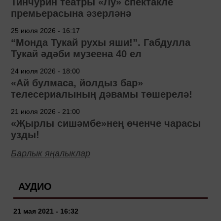
Тинчурин театры «Лу» спектакле
премьерасына әзерләнә
25 июля 2026 - 16:17
“Монда Тукай рухы яши!”. Габдулла
Тукай әдәби музеена 40 ел
24 июля 2026 - 18:00
«Ай булмаса, йолдыз бар»
телесериалының дәвамы төшерелә!
21 июля 2026 - 21:00
«Җырлы сишәмбе»нең өченче чарасы
узды!
Барлык яңалыклар
АУДИО
21 мая 2021 - 16:32