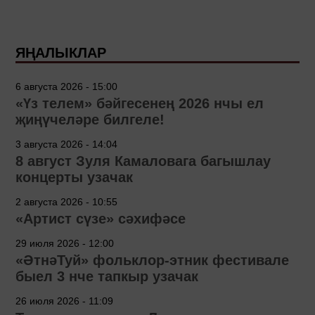
ЯҢАЛЫКЛАР
6 августа 2026 - 15:00
«Үз телем» бәйгесенең 2026 нчы ел
җиңүчеләре билгеле!
3 августа 2026 - 14:04
8 август Зуля Камаловага багышлау
концерты узачак
2 августа 2026 - 10:55
«Артист сүзе» сәхифәсе
29 июля 2026 - 12:00
«ӘтнәТуй» фольклор-этник фестивале
быел 3 нче тапкыр узачак
26 июля 2026 - 11:09