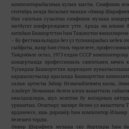
композиторыбызның кулын кысты. Симфоник әсә
сентябрь аенда басылып чыккан «Әнвәр Шәрәфиев.
Ике сәгатькә сузылган симфоник музыка концер
матбугат конференциясе үтте. Арада иң өлкәне 
китабын Башкортстан һәм Таҗикстан вәкилләренә 
– Бу фестивальләрдә без үз туганнарыбыз кебек о
сыйфаты, жанр һәм стиль төрлелеге, профессиона
Тәҗрибәле остаз, 1973 елдан СССР композиторла
концертында профессиональ сәнгатьнең көчен 
Тугандаш Башкортстан җирендәге кунакчыллыкка
каршылаучылар арасында Башкортстан композитор
халык артисты Заһир Исмәгыйлевнең кызы, Әнвә
Альберт Леманнан белем алган вакыттагы сабакт
авылдашлары, шул исәптән бу юлларның авторы
урнаштык. Оештыру эшләре белән ул вакыттагы Т
ярдәмчесе, яшь дирижёр һәм композитор Ильнар 
белешеп торды.
Әнвәр Шәрәфиев музыка уку йортлары һәм бал