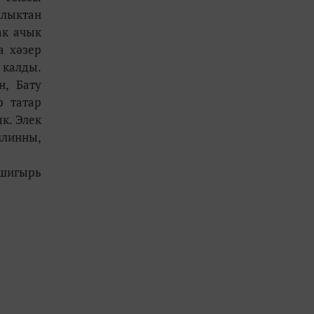
нлыктан
ак ачык
а хәзер
 калды.
н, Бату
р татар
к. Элек
ллинны,
 шигырь