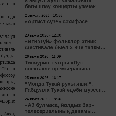
8 август Зуля Камаловага
3 елның
багышлау концерты узачак
2 августа 2026 - 10:55
нашында
«Артист сүзе» сәхифәсе
 чыккан
л да ул
29 июля 2026 - 12:00
«ӘтнәТуй» фольклор-этник
телим.
фестивале быел 3 нче тапкыр
стиваль
узачак
 булды.
26 июля 2026 - 11:09
ортында
Тинчурин театры «Лу»
СССРның
спектакле премьерасына
әзерләнә
офессор
25 июля 2026 - 16:17
ашлары,
“Монда Тукай рухы яши!”.
анәсенә
Габдулла Тукай әдәби музеена
ллинның
40 ел
24 июля 2026 - 18:00
әлләрне
«Ай булмаса, йолдыз бар»
телесериалының дәвамы
, баян,