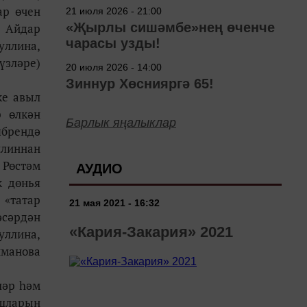
төшерелә!
ар өчен
21 июля 2026 - 21:00
«Җырлы сишәмбе»нең өченче
 Айдар
чарасы узды!
уллина,
үзләре)
20 июля 2026 - 14:00
Зиннур Хөснияргә 65!
ке авыл
р өлкән
Барлык яңалыклар
ябрендә
ллиннан
 Рөстәм
АУДИО
к дөнья
 «татар
21 мая 2021 - 16:32
әсәрдән
«Кария-Закария» 2021
уллина,
йманова
ләр һәм
ашларын