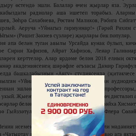
лдыру өстендә эшли. Балалар өчен җырлар яза. Зурл
икабыздагы радиолар аша ишетеп торабыз. Аларны
шев, Зөһрә Сәхәбиева, Рөстәм Маликов, Рәбига Сибгат
ырлый. Аеруча «Уйнагыз гармуннар!» (Гәрәй Рәхим с
 Ыгым» (Рәшит Зәкиев сүзләре) җырлары бик популяр.
ия апа белән туган авылы Урсайда кунак булып, кич
ре Сирин Хафизов, Айрат Хафизов, Ленар Галинна
ләрен керттеләр. Алар ярдәме белән 2018 елның окт
әннәр академиясенең шәрәфле әгъзасы Дамир Гарифу
елда башкалабызның «Аксу» студиясендә (җитәкчесе
ылган «Уйнагыз, гармуннар!» дип аталган аудиодис
еннан эшләнде. Анда кереш сүзне КФУ профессоры,
н укый. Җыентыкта композитор иҗатының өч дистәләп 
 әсәрләр белән бергә мәшһүр җырчылар Зөләйха Хисмәт
ә Гыйззәтуллина, Габдулла Рәхимкулов, Флера Сөлә
Ленин исемендәге мәдәният сараенда милли мәдәният
 «Чатыртау кунак җыя» бәйрәме узды. Әнвәр ага якт