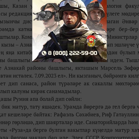
ы, Казан университетының тарих-филология факул
асы редакциясенең агитация-пропаганда бүлеге мөдир
ызынчы дистәсен түгәрәкләргә күп калмаган Әнвәр
рәмдә катнашучы мәдәният хезмәткәрләре бер-бер
ыштылар. Композиторның авылдашы, СССР Министрлар
 кызы – Азнакайда музыка укытучысы булып эшләүче 
ең яңа китабын да бүләк итте. Беренчеләрдән булып
йоны башлыгы М.З. Шәйдуллинга тапшырган идем. Ты
тле Азнакай районы башлыгы, якташым Марсель Зөфә
ән истәлек. 7.09.2023 ел». Ни кызганыч, бәйрәмгә килг
ет дип санаса, район түрәләре ак сакаллы мөхтәрә
лып калуны кирәк санамадылар.
дашы Румия апа болай дип сөйли:
 бик матур, тату яшәдек. Урамда йөрергә дә гел бергә 
ат кешеләре байтак: Рафаэль Сәхәбиев, Риф Гатауллин
еннәр гөрләшә, дип шаярталар иде. Санаторийларда һәм
ы «Руза»да бергә булган вакытлар күңелдә матур ха
әдә йөзгән чаклар бар иде. Элек СССР Композиторла