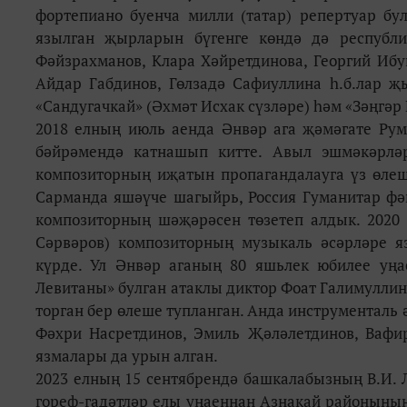
фортепиано буенча милли (татар) репертуар бу
язылган җырларын бүгенге көндә дә республ
Фәйзрахманов, Клара Хәйретдинова, Георгий Ибу
Айдар Габдинов, Гөлзадә Сафиуллина һ.б.лар җ
«Сандугачкай» (Әхмәт Исхак сүзләре) һәм «Зәңгәр
2018 елның июль аенда Әнвәр ага җәмәгате Рум
бәйрәмендә катнашып китте. Авыл эшмәкәрлә
композиторның иҗатын пропагандалауга үз өлеш
Сарманда яшәүче шагыйрь, Россия Гуманитар ф
композиторның шәҗәрәсен төзетеп алдык. 2020 
Сәрвәров) композиторның музыкаль әсәрләре яз
күрде. Ул Әнвәр аганың 80 яшьлек юбилее уңа
Левитаны» булган атаклы диктор Фоат Галимулли
торган бер өлеше тупланган. Анда инструменталь
Фәхри Насретдинов, Эмиль Җәләлетдинов, Вафир
язмалары да урын алган.
2023 елның 15 сентябрендә башкалабызның В.И. 
гореф-гадәтләр елы уңаеннан Азнакай районының