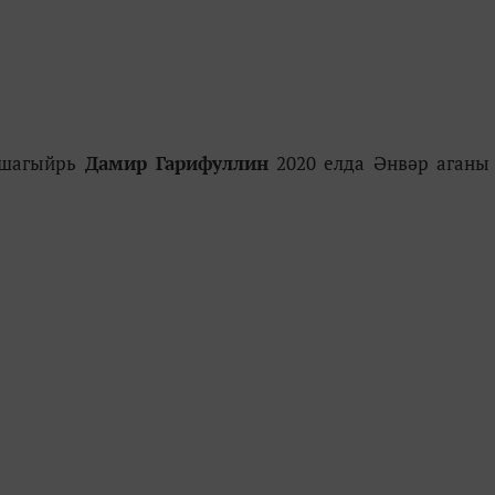
шагыйрь
Дамир Гарифуллин
2020 елда Әнвәр аганы