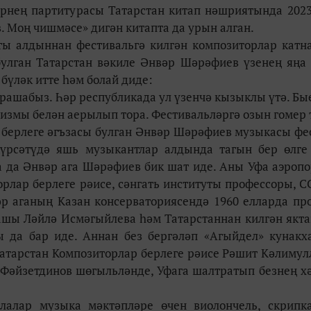
рнең партитурасы Татарстан китап нәшриятында 202
 Моң чишмәсе» дигән китапта да урын алган.
ты алдыннан фестивальгә килгән композиторлар кат
булган Татарстан вәкиле Әнвәр Шәрәфиев үзенең яңа
бүләк итте һәм болай диде:
чрашабыз. Һәр республикада ул үзенчә кызыклы үтә. Бые
лизмы белән аерылып тора. Фестивальләргә озын гомер 
р берлеге әгъзасы булган Әнвәр Шәрәфиев музыкасы фе
күрсәтүдә яшь музыкантлар алдында тагын бер өлге
 да Әнвәр ага Шәрәфиев бик шат иде. Аны Уфа аэроп
лар берлеге рәисе, сәнгать институты профессоры, 
р аганың Казан консерваториясендә 1960 елларда пр
ашы Ләйлә Исмәгыйлева һәм Татарстаннан килгән якт
 да бар иде. Аннан без бергәләп «Агыйдел» кунакх
атарстан Композиторлар берлеге рәисе Рәшит Кәлиму
Фәйзетдинов шөгыльләнде, Уфага шалтратып безнең х
алар музыка мәктәпләре өчен виолончель, скрипка