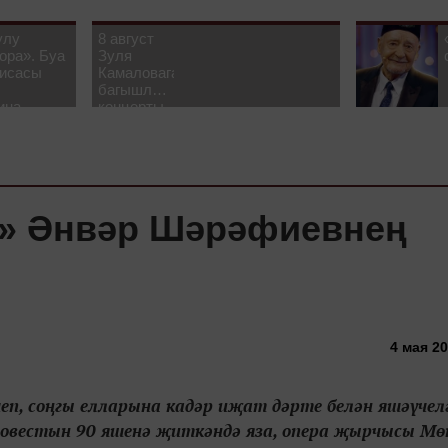
улу
8 август
ора». Буа
Зуля
рисасы
Камаловага
багышлау
ина-
концерты
 белән
узачак
е» Әнвәр Шәрәфиевнең
4 мая 20
еп, соңгы елларына кадәр иҗат дәрте белән яшәүчел
повестын 90 яшенә җиткәндә яза, опера җырчысы Мө