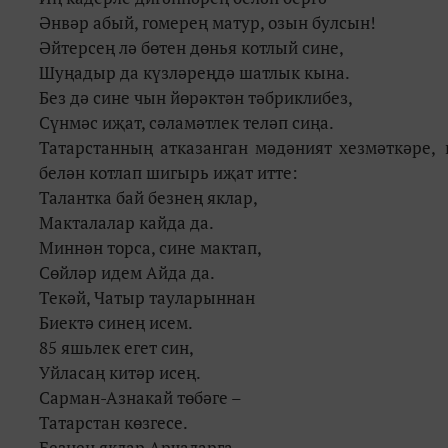
Әнвәр абый, гомерең матур, озын булсын!
Әйтерсең лә бөтен дөнья котлый сине,
Шуңадыр да күзләреңдә шатлык кына.
Без дә сине чын йөрәктән тәбриклибез,
Сүнмәс иҗат, сәламәтлек теләп сиңа.
Татарстанның атказанган мәдәният хезмәткәре,
белән котлап шигырь иҗат итте:
Талантка бай безнең яклар,
Макталалар кайда да.
Миннән торса, сине мактап,
Сөйләр идем Айда да.
Текәй, Чатыр тауларыннан
Биектә синең исем.
85 яшьлек егет син,
Уйласаң китәр исең.
Сарман-Азнакай төбәге –
Татарстан көзгесе.
Безнең яклар Арчаларга,