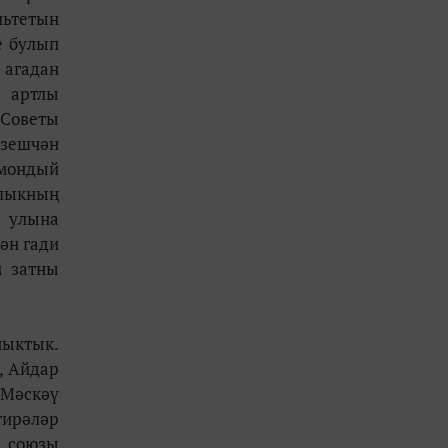
ьтетын
е булып
 агадан
 артлы
 Советы
үзешчән
 мондый
шлыкның
р улына
ән гади
м затны
чыктык.
, Айдар
 Мәскәү
тирәләр
р союзы