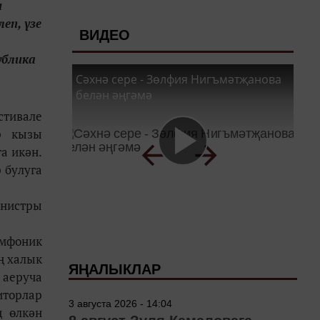
н
еп, үзе
ВИДЕО
ублика
Сәхнә сере - Зөлфия Нигъмәтҗанова
белән әңгәмә
стивале
р кызы
а икән.
 булуга
инистры
имфоник
ң халык
ЯҢАЛЫКЛАР
 аеруча
иторлар
3 августа 2026 - 14:04
ң өлкән