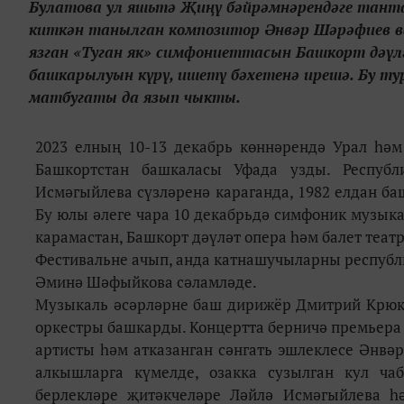
Булатова ул яшьтә Җиңү бәйрәмнәрендәге танта
киткән танылган композитор Әнвәр Шәрәфиев в
язган «Туган як» симфониеттасын Башкорт дәү
башкарылуын күрү, ишетү бәхетенә ирешә. Бу ту
матбугаты да язып чыкты.
2023 елның 10-13 декабрь көннәрендә Урал һәм
Башкортстан башкаласы Уфада узды. Республ
Исмәгыйлева сүзләренә караганда, 1982 елдан баш
Бу юлы әлеге чара 10 декабрьдә симфоник музыка
карамастан, Башкорт дәүләт опера һәм балет теа
Фестивальне ачып, анда катнашучыларны респуб
Әминә Шәфыйкова сәламләде.
Музыкаль әсәрләрне баш дирижёр Дмитрий Крюко
оркестры башкарды. Концертта берничә премьера
артисты һәм атказанган сәнгать эшлеклесе Әнвә
алкышларга күмелде, озакка сузылган кул ча
берлекләре җитәкчеләре Ләйлә Исмәгыйлева һ