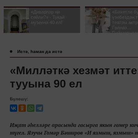
«Диварлар ни
«Бәхетле б
сөйли?» - Тукай
үзебездән т
музеена 40 ел!
театры акт
Гөлназ
Гыйззәтулл
Гатауллина
әңгәмә
Истә, һаман да истә
«Милләткә хезмәт итт
тууына 90 ел
Бүлешү:
Иҗат әһелләре арасында гасырга якын гомер кич
түгел. Язучы Гомәр Бәширов «И язмыш, язмыш» 