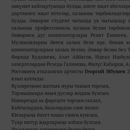
хөкүмәт кайгыртуында булды, әлеге иҗат әһелләр
дәртләнеп иҗат иттеләр, халыкны тәрбияләделәр
булды. Әнвәрне студент чагында ук чыгышлар 
халыкны профессиональ музыка белән тәрбиялә
Әнвәрнең дус композиторлары Ренат Еникеев, 
Мулюковларны бөтен халык белә иде. Өлкән ко
композиторларын халык белми. Әнвәр белән без 
Фәридә Кудашева, Азат Аббасов, Идеал Ишбүлә
хәзергеләрдән Резедә Галимова, Филүс Каһиров, 
Россиянең атказанган артисты
Георгий Ибушев
2
язып котлады:
Күзләреңнән шатлык нуры ташып торсын,
Тормышыңда якын дуслар юлдаш булсын.
Иңнәреңдә ак фәрештә торсын саклап,
Кайгылардан, бәлаләрдән сине яклап.
Юлларыңа бәхет кошы синең кунсын,
Туар матур җырларыңа илһам булсын.
Иң кадерле дигәннәрең белән бергә