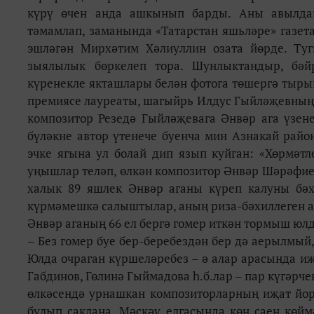
күрү өчен анда ашкынып барды. Аны авылдаш
тәмамлап, заманында «Татарстан яшьләре» газет
эшләгән Мирхәтим Хәлиуллин озата йөрде. Туг
зыялылык бөркелеп тора. Шунлыктандыр, бәй
күренекле якташлары белән фотога төшергә тыр
премиясе лауреаты, шагыйрь Илдус Гыйләҗевның
композитор Резедә Гыйләҗевага Әнвәр ага үзен
бүләкне автор үтенече буенча мин Азнакай ра
эчке ягына ул болай дип язып куйган: «Хөрмә
уңышлар теләп, өлкән композитор Әнвәр Шәрәфиевт
халык 89 яшлек Әнвәр аганы күреп калуны бәх
күрмәмешкә салыштылар, аның риза-бәхиллеген а
Әнвәр аганың 66 ел бергә гомер иткән тормыш юл
– Без гомер буе бер-беребездән бер дә аерылмый,
Юлда очраган күршеләребез – ә алар арасында иҗ
Габдинов, Гөлинә Гыймадова һ.б.лар – пар күгәрч
өлкәсендә урнашкан композиторларның иҗат йорт
булып саклана. Мәскәү елгасында көн саен көйм