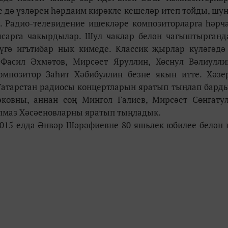
е дә үзләрен һәрдаим кирәкле кешеләр итеп тойды, шу
. Радио-телевидение ишекләре композиторларга һәрч
ясарга чакырдылар. Шул чаклар белән чагыштырганд
үгә игътибар нык кимеде. Классик җырлар күләгәдә
Фасил Әхмәтов, Мирсәет Яруллин, Хөснул Вәлиулли
мпозитор Заһит Хәбибуллин безне якын итте. Хәзе
Татарстан радиосы концертларын яратып тыңлап барды
ковны, аннан соң Мингол Галиев, Мирсәет Сөнгату
Алмаз Хәсәеновларны яратып тыңладык.
015 елда Әнвәр Шәрәфиевне 80 яшьлек юбилее белән