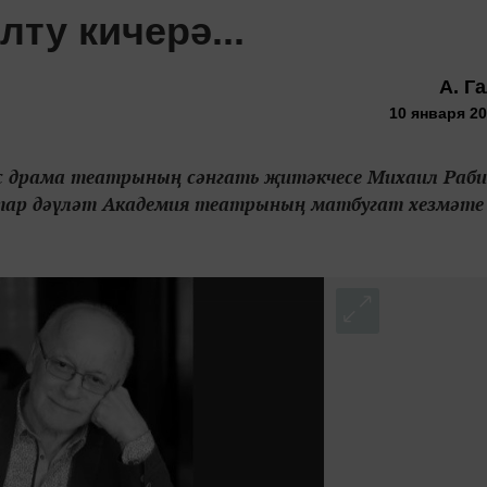
ту кичерә...
А. Г
10 января 20
с драма театрының сәнгать җитәкчесе Михаил Раби
атар дәүләт Академия театрының матбугат хезмәте