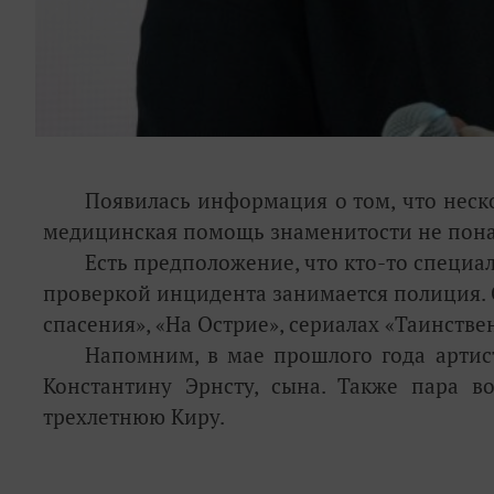
Появилась информация о том, что неск
медицинская помощь знаменитости не пона
Есть предположение, что кто-то специал
проверкой инцидента занимается полиция. 
спасения», «На Острие», сериалах «Таинстве
Напомним, в мае прошлого года артист
Константину Эрнсту, сына. Также пара 
трехлетнюю Киру.