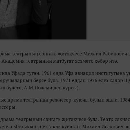
рама театрының сәнгать җитәкчесе Михаил Рабинович в
т Академия театрының матбугат хезмәте хәбәр итә.
нда Уфада туган. 1961 елда Уфа авиация институтына 
ыручыларның берсе була. 1971 елдан 1976 елга кадәр Щ
ык бүлеге, А.М.Поламишев курсы).
рыс драма театрында режиссер-куючы булып эшли. 1984
иссеры.
драма театрының сәнгать җитәкчесе була. Театр сәхнә
уенча 50гә якын спектакль куелган. Михаил Исакович э