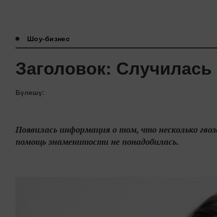
Шоу-бизнес
Заголовок: Случилась
Бүлешү:
Появилась информация о том, что несколько гво
помощь знаменитости не понадобилась.