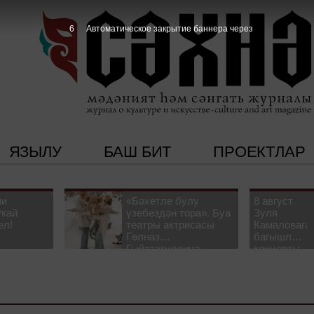
5
Автоматическое закрытие баннера через
ЯЗЫЛУ
БАШ БИТ
ПРОЕКТЛАР
ни
«Бәхетле булу
8 август
укай
үзебездән тора». Буа
Зуля
ел!
театры актрисасы
Камаловага
Гөлназ
багышлау
Гыйззәтуллина-
концерты
Гатауллина белән
узачак
әңгәмә