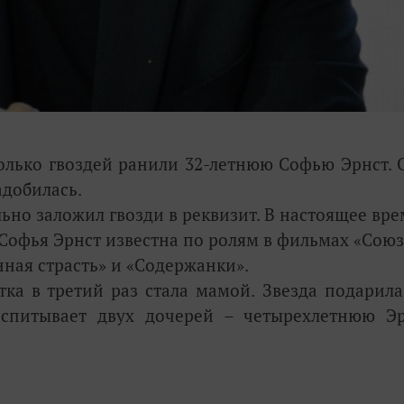
олько гвоздей ранили 32-летнюю Софью Эрнст. 
добилась.
ьно заложил гвозди в реквизит. В настоящее вре
Софья Эрнст известна по ролям в фильмах «Союз
нная страсть» и «Содержанки».
ка в третий раз стала мамой. Звезда подарила
воспитывает двух дочерей – четырехлетнюю Э