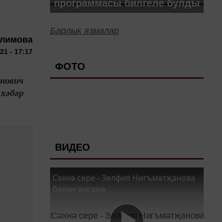
программасы билгеле булды
Барлык язмалар
алимова
21 - 17:17
ФОТО
нович
 хәбәр
ВИДЕО
Сәхнә сере - Зөлфия Нигъмәтҗанова
белән әңгәмә