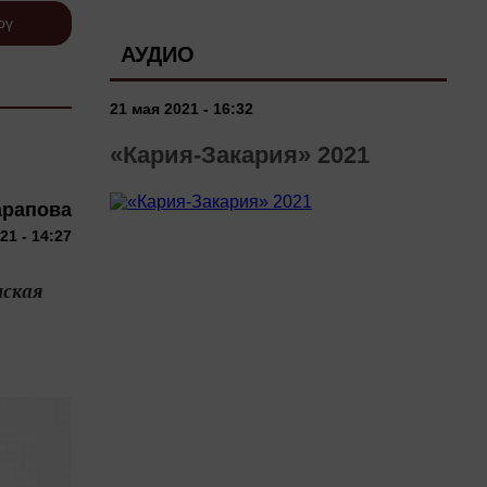
рү
АУДИО
21 мая 2021 - 16:32
«Кария-Закария» 2021
арапова
21 - 14:27
нская