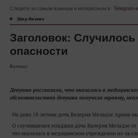
Следите за самым важным и интересным в
Telegram-
Шоу-бизнес
Заголовок: Случилось
опасности
Бүлешү:
Девушка рассказала, что оказалась в медицинско
обстоятельствах девушка получила травму, неиз
На днях 18-летняя дочь Валерия Меладзе Арина ок
О случившемся младшая дочь Валерия Меладзе от п
что оказалась в медицинском учреждении из-за сл