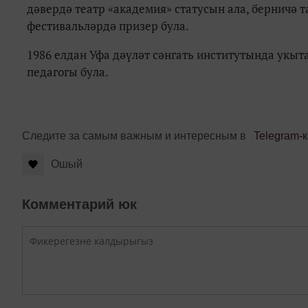
дәвердә театр «академия» статусын ала, берничә 
фестивальләрдә призер була.
1986 елдан Уфа дәүләт сәнгать институтында укы
педагогы була.
Следите за самым важным и интересным в
Telegram-
Ошый
Комментарий юк