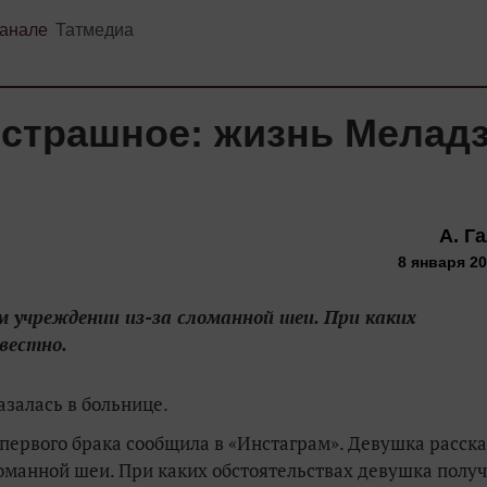
канале
Татмедиа
 страшное: жизнь Меладз
А. Г
8 января 20
м учреждении из-за сломанной шеи. При каких
вестно.
азалась в больнице.
ервого брака сообщила в «Инстаграм». Девушка расска
оманной шеи. При каких обстоятельствах девушка полу