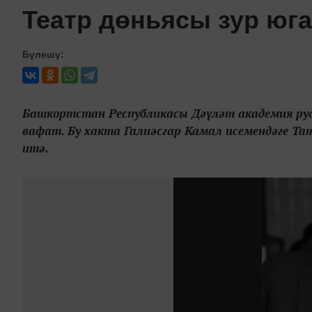
Театр дөньясы зур югал
Бүлешү:
Башкортстан Республикасы Дәүләт академия ру
вафат. Бу хакта Галиәсгар Камал исемендәге Т
итә.