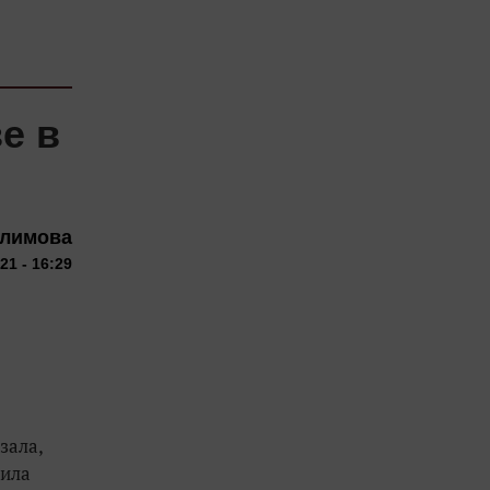
е в
алимова
21 - 16:29
зала,
чила