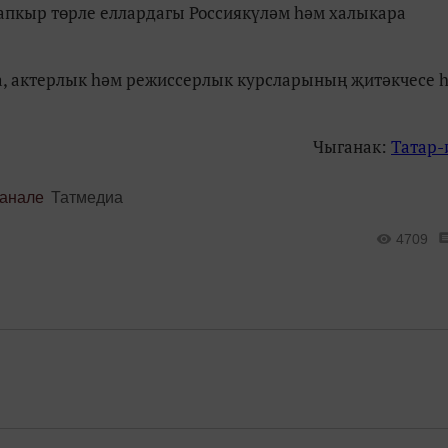
тапкыр төрле еллардагы Россиякүләм һәм халыкара
та, актерлык һәм режиссерлык курсларының җитәкчесе 
Чыганак:
Татар
канале
Татмедиа
4709