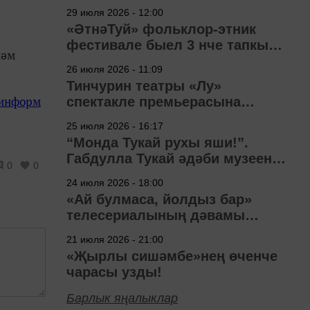
29 июля 2026 - 12:00
«ӘтнәТуй» фольклор-этник
фестивале быел 3 нче тапкыр
һәм
узачак
26 июля 2026 - 11:09
Тинчурин театры «Лу»
-информ
спектакле премьерасына
әзерләнә
25 июля 2026 - 16:17
“Монда Тукай рухы яши!”.
Габдулла Тукай әдәби музеена
0
0
40 ел
24 июля 2026 - 18:00
«Ай булмаса, йолдыз бар»
телесериалының дәвамы
төшерелә!
21 июля 2026 - 21:00
«Җырлы сишәмбе»нең өченче
чарасы узды!
Барлык яңалыклар