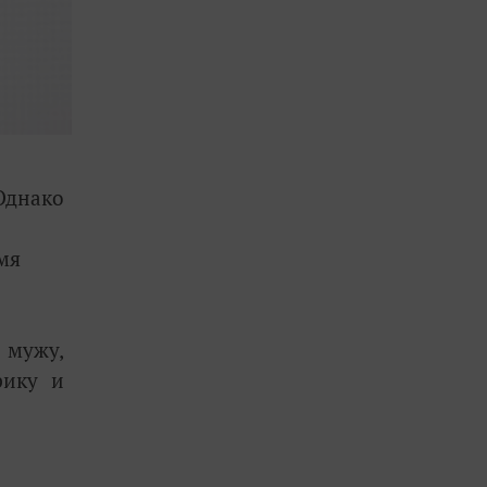
Однако
мя
 мужу,
рику и