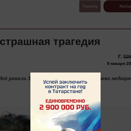
Теркәлү
Җибә
 страшная трагедия
Г. Ш
9 января 20
здей ранили 32-летнюю Софью Эрнст. Однако медици