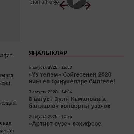
ЯҢАЛЫКЛАР
афат.
6 августа 2026 - 15:00
«Үз телем» бәйгесенең 2026
укырга
нчы ел җиңүчеләре билгеле!
укин
3 августа 2026 - 14:04
8 август Зуля Камаловага
 елдан
багышлау концерты узачак
2 августа 2026 - 10:55
сендә
«Артист сүзе» сәхифәсе
шләгән