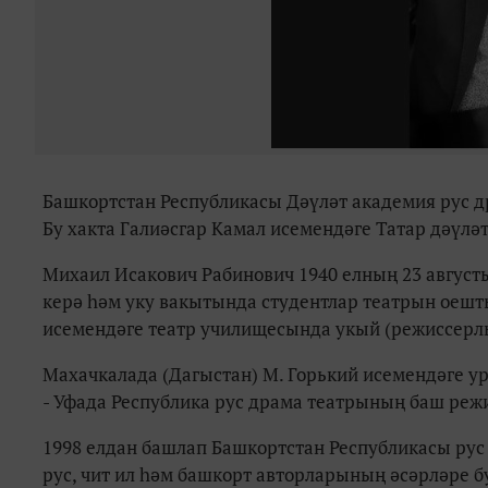
Башкортстан Республикасы Дәүләт академия рус д
Бу хакта Галиәсгар Камал исемендәге Татар дәүлә
Михаил Исакович Рабинович 1940 елның 23 августы
керә һәм уку вакытында студентлар театрын оешт
исемендәге театр училищесында укый (режиссерл
Махачкалада (Дагыстан) М. Горький исемендәге у
- Уфада Республика рус драма театрының баш реж
1998 елдан башлап Башкортстан Республикасы рус 
рус, чит ил һәм башкорт авторларының әсәрләре б