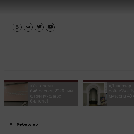
«Үз телем»
«Диварлар 
бәйгесенең 2026 нчы
сөйли?» - Т
ел җиңүчеләре
музеена 40 
билгеле!
Хәбәрләр