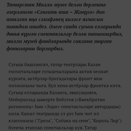
Татарстан Милли музее белән берлектә
әзерләнгән «Сәнгать аша – Җиңүгә» дип
аталган яңа сәхифәнең киләсе язмасын
тәкъдим итәбез. Әлеге санда сугыш елларында
дөнья күргән спектакльләр белән танышырбыз,
милли музей фондларында саклана торган
фотоларны барларбыз.
Сугыш башлангач, татар театрлары Казан
госпитальләре сугышчыларына актив хезмәт
күрсәтә, актёрлар бригадалары фронт яны
полосасына чыга. Күп кенә актёрлар фронтка китә.
Сугыш елларында Казанга, эвакуациягә,
Мейерхольд шәкерте Бебутов («Бөекбритан
рогоносец» һәм «Зори» спектакльләре автордашы)
килә. Камал театрында ул рус һәм чит ил
классикасы ("Гроза", "Собака на сене", "Король Лир")
буенча этаплап спектакльләр куя. Татар