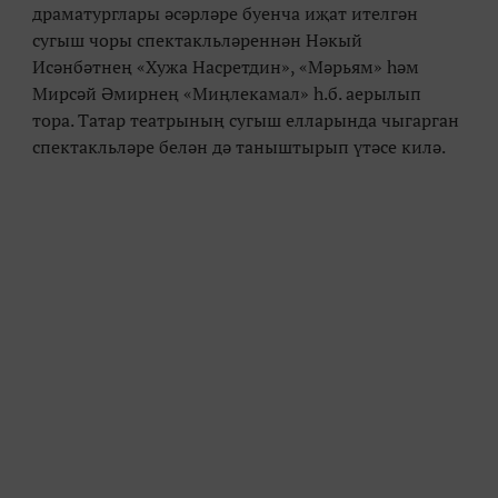
драматурглары әсәрләре буенча иҗат ителгән
сугыш чоры спектакльләреннән Нәкый
Исәнбәтнең «Хужа Насретдин», «Мәрьям» һәм
Мирсәй Әмирнең «Миңлекамал» һ.б. аерылып
тора. Татар театрының сугыш елларында чыгарган
спектакльләре белән дә таныштырып үтәсе килә.