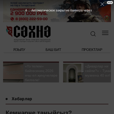
3
Автоматическое закрытие баннера через
ЯЗЫЛУ
БАШ БИТ
ПРОЕКТЛАР
«Үз телем»
«Диварлар ни
бәйгесенең 2026
сөйли?» - Тукай
нчы ел җиңүчеләре
музеена 40 ел!
билгеле!
Хәбәрләр
Кемнәрне таныйсыз?