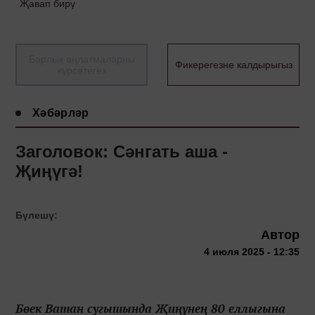
Җавап бирү
Барлык аңлатмаларны
Фикерегезне калдырыгыз
күрсәтегез
Хәбәрләр
Заголовок: Сәнгать аша -
Җиңүгә!
Бүлешү:
Автор
4 июля 2025 - 12:35
Бөек Ватан сугышында Җиңүнең 80 еллыгына