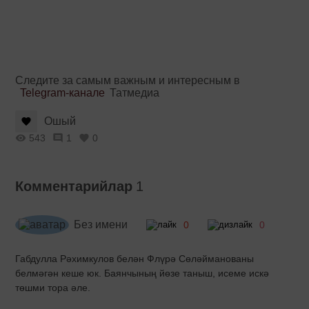
Следите за самым важным и интересным в
Telegram-канале
Татмедиа
Ошый
543
1
0
Комментарийлар
1
Без имени
0
0
Габдулла Рәхимкулов белән Флүрә Сөләйманованы
белмәгән кеше юк. Баянчының йөзе таныш, исеме искә
төшми тора әле.