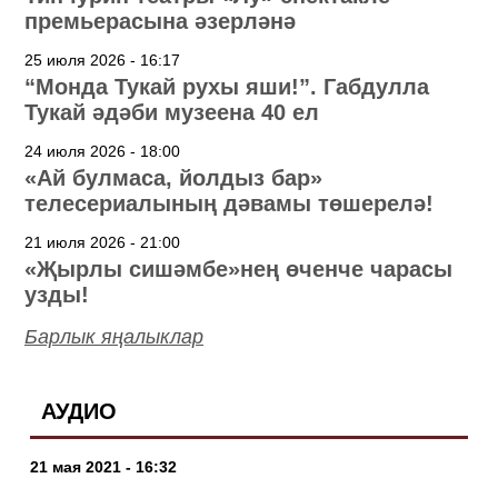
премьерасына әзерләнә
25 июля 2026 - 16:17
“Монда Тукай рухы яши!”. Габдулла
Тукай әдәби музеена 40 ел
24 июля 2026 - 18:00
«Ай булмаса, йолдыз бар»
телесериалының дәвамы төшерелә!
21 июля 2026 - 21:00
«Җырлы сишәмбе»нең өченче чарасы
узды!
Барлык яңалыклар
АУДИО
21 мая 2021 - 16:32