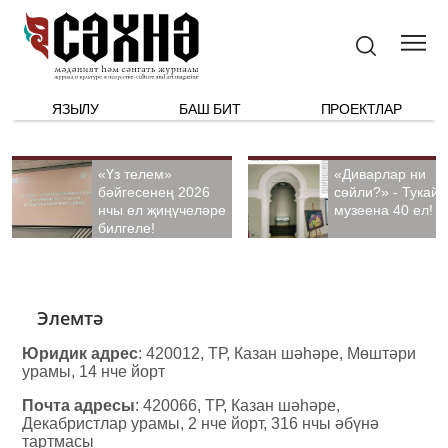
ЯЗЫЛУ
БАШ БИТ
ПРОЕКТЛАР
«Үз телем»
«Диварлар ни
бәйгесенең 2026
сөйли?» - Тукай
нчы ел җиңүчеләре
музеена 40 ел!
билгеле!
Элемтә
Юридик адрес
: 420012, ТР, Казан шәһәре, Мөштәри
урамы, 14 нче йорт
Почта адресы
: 420066, ТР, Казан шәһәре,
Декабристлар урамы, 2 нче йорт, 316 нчы әбүнә
тартмасы