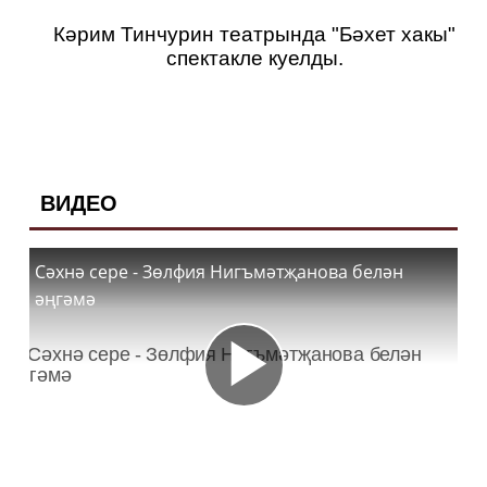
Кәрим Тинчурин театрында "Бәхет хакы"
спектакле куелды.
ВИДЕО
Сәхнә сере - Зөлфия Нигъмәтҗанова белән
әңгәмә