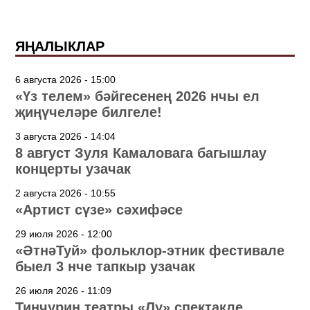
ЯҢАЛЫКЛАР
6 августа 2026 - 15:00
«Үз телем» бәйгесенең 2026 нчы ел
җиңүчеләре билгеле!
3 августа 2026 - 14:04
8 август Зуля Камаловага багышлау
концерты узачак
2 августа 2026 - 10:55
«Артист сүзе» сәхифәсе
29 июля 2026 - 12:00
«ӘтнәТуй» фольклор-этник фестивале
быел 3 нче тапкыр узачак
26 июля 2026 - 11:09
Тинчурин театры «Лу» спектакле