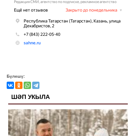
Бүлешү:
ШӘП УКЫЛА