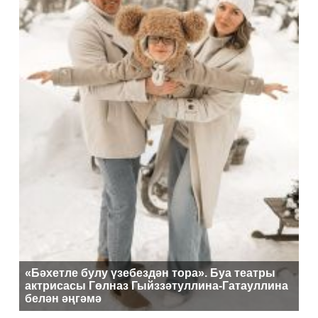
«Бәхетле булу үзебездән тора». Буа театры
актрисасы Гөлназ Гыйззәтуллина-Гатауллина
белән әңгәмә