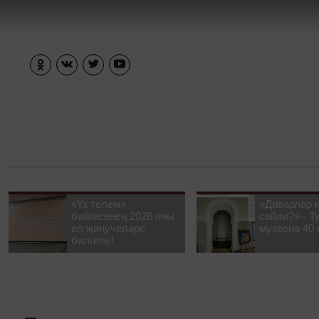
«Үз телем»
«Диварлар 
бәйгесенең 2026 нчы
сөйли?» - Т
ел җиңүчеләре
музеена 40 
билгеле!