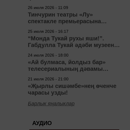
узачак
26 июля 2026 - 11:09
Тинчурин театры «Лу»
спектакле премьерасына
әзерләнә
25 июля 2026 - 16:17
“Монда Тукай рухы яши!”.
Габдулла Тукай әдәби музеена
40 ел
24 июля 2026 - 18:00
«Ай булмаса, йолдыз бар»
телесериалының дәвамы
төшерелә!
21 июля 2026 - 21:00
«Җырлы сишәмбе»нең өченче
чарасы узды!
Барлык яңалыклар
АУДИО