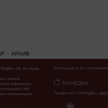
АР
АРХИВ
Әлеге ресурста 12+ категориясен
ТАТМЕДИА» АҖ. Все права
ены законом.
объеме информации,
асия редакций СМИ.
Телефон АО «ТАТМЕДИА»:
(843)
совым коммуникациям
12+