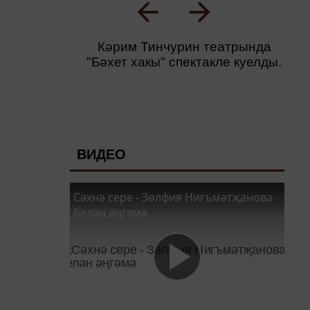
Кәрим Тинчурин театрында
"Бәхет хакы" спектакле куелды.
ВИДЕО
Сәхнә сере - Зөлфия Нигъмәтҗанова
белән әңгәмә