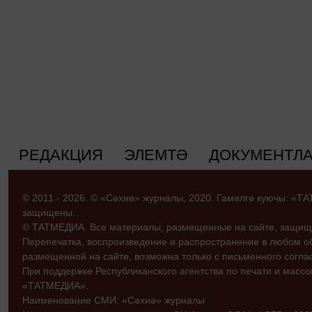
РЕДАКЦИЯ
ЭЛЕМТӘ
ДОКУМЕНТЛ
© 2011 - 2026. © «Сәхнә» журналы, 2020. Гамәлгә куючы: «
защищены.
© ТАТМЕДИА. Все материалы, размещенные на сайте, защищ
Перепечатка, воспроизведение и распространение в любом 
размещенной на сайте, возможна только с письменного согл
При поддержке Республиканского агентства по печати и мас
«ТАТМЕДИА».
Наименование СМИ: «Сәхнә» журналы