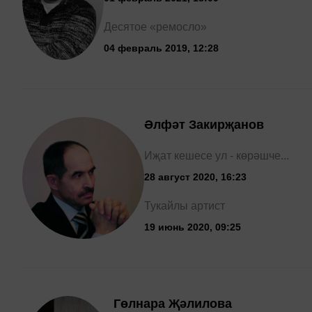
Десятое «ремосло»
04 февраль 2019, 12:28
Әлфәт Закирҗанов
Иҗат кешесе ул - көрәшче...
28 август 2020, 16:23
Тукайлы артист
19 июнь 2020, 09:25
Гөлнара Җәлилова