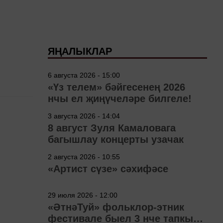
ЯҢАЛЫКЛАР
6 августа 2026 - 15:00
«Үз телем» бәйгесенең 2026
нчы ел җиңүчеләре билгеле!
3 августа 2026 - 14:04
8 август Зуля Камаловага
багышлау концерты узачак
2 августа 2026 - 10:55
«Артист сүзе» сәхифәсе
29 июля 2026 - 12:00
«ӘтнәТуй» фольклор-этник
фестивале быел 3 нче тапкыр