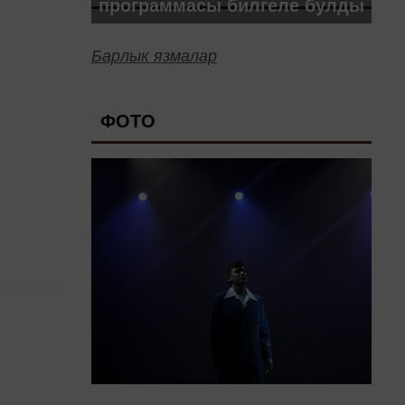
программасы билгеле булды
Барлык язмалар
ФОТО