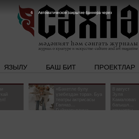
5
Автоматическое закрытие баннера через
ЯЗЫЛУ
БАШ БИТ
ПРОЕКТЛАР
ни
«Бәхетле булу
8 август
укай
үзебездән тора». Буа
Зуля
ел!
театры актрисасы
Камаловага
Гөлназ
багышлау
Гыйззәтуллина-
концерты
Гатауллина белән
узачак
әңгәмә