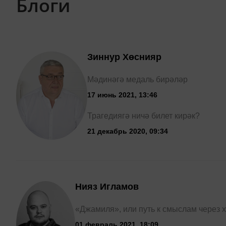
Блоги
Зиннур Хөснияр
Мәдинәгә медаль бирәләр
17 июнь 2021, 13:46
Трагедиягә ничә билет кирәк?
21 декабрь 2020, 09:34
Нияз Игламов
«Джамиля», или путь к смыслам через
01 февраль 2021, 18:09