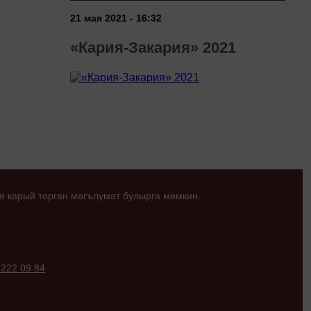
21 мая 2021 - 16:32
«Кария-Закария» 2021
ә карый торган мәгълүмат булырга мөмкин.
 222 09 84