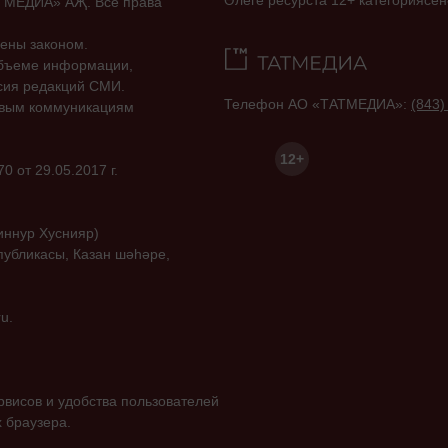
Әлеге ресурста 12+ категориясен
ТАТМЕДИА» АҖ. Все права
ены законом.
объеме информации,
асия редакций СМИ.
Телефон АО «ТАТМЕДИА»:
(843)
совым коммуникациям
12+
 от 29.05.2017 г.
иннур Хуснияр)
публикасы, Казан шәһәре,
u.
висов и удобства пользователей
 браузера.