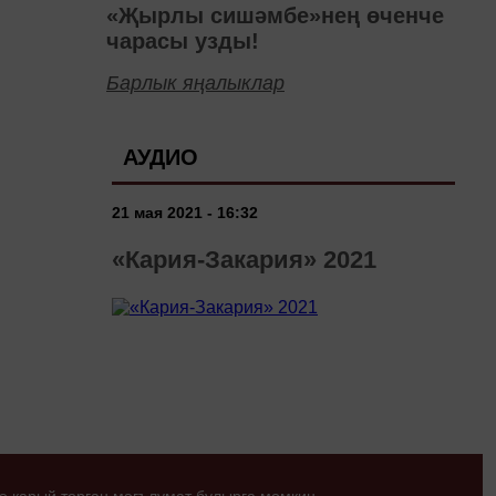
«Җырлы сишәмбе»нең өченче
чарасы узды!
Барлык яңалыклар
АУДИО
21 мая 2021 - 16:32
«Кария-Закария» 2021