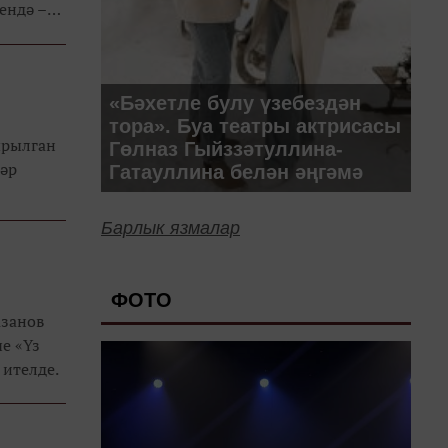
ендә –
һинур
ты
«Бәхетле булу үзебездән
тора». Буа театры актрисасы
ырылган
Гөлназ Гыйззәтуллина-
әр
Гатауллина белән әңгәмә
Барлык язмалар
ФОТО
азанов
е «Үз
 ителде.