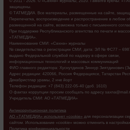
© 2011 - 2026. © «Сәхнә» журналы, 2020. Гамәлгә куючы: «
защищены.
© ТАТМЕДИА. Все материалы, размещенные на сайте, защищ
Перепечатка, воспроизведение и распространение в любом 
размещенной на сайте, возможна только с письменного согл
При поддержке Республиканского агентства по печати и мас
«ТАТМЕДИА».
Наименование СМИ: «Сәхнә» журналы
№ свидетельства о регистрации СМИ, дата: ЭЛ № ФС77 – 69870
выдано Федеральной службой по надзору в сфере связи,
информационных технологий и массовых коммуникаций
ФИО главного редактора: Хуснутдинов Зиннур Зиятдинович (З
Адрес редакции: 420066, Россия Федерациясе, Татарстан Рес
Декабристлар урамы, 2 нче йорт
Телефон редакции: +7 (843) 222-05-40 (доб. 1610)
О фактах коррупции просим сообщать по адресу saxna@mail.r
Учредитель СМИ: АО «ТАТМЕДИА»
Антикоррупционная политика
АО «ТАТМЕДИА» использует «cookie»
для персонализации сер
сайтом. Использование «cookie» можно отменить в настройках
Политика конфиденциальности