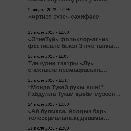
2 августа 2026 - 10:55
«Артист сүзе» сәхифәсе
29 июля 2026 - 12:00
«ӘтнәТуй» фольклор-этник
фестивале быел 3 нче тапкыр
узачак
26 июля 2026 - 11:09
Тинчурин театры «Лу»
спектакле премьерасына
әзерләнә
25 июля 2026 - 16:17
“Монда Тукай рухы яши!”.
Габдулла Тукай әдәби музеена
40 ел
24 июля 2026 - 18:00
«Ай булмаса, йолдыз бар»
телесериалының дәвамы
төшерелә!
21 июля 2026 - 21:00