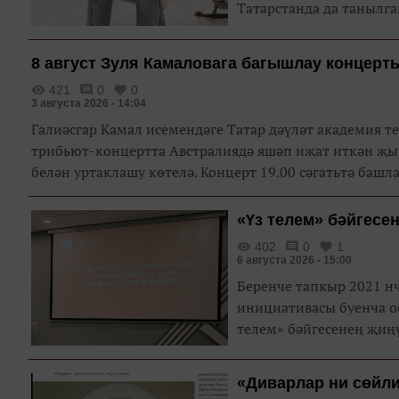
Татарстанда да танылга
Дилә, Котдус Ситдыйк
“Мишәрем-шикәрем”дәг
8 август Зуля Камаловага багышлау концерты
рольләре белән тамаша
421
0
0
Гөлназ Вазыйх кызы Гы
3 августа 2026 - 14:04
Галиәсгар Камал исемендәге Татар дәүләт академия 
трибьют-концертта Австралиядә яшәп иҗат иткән җ
белән уртаклашу көтелә. Концерт 19.00 сәгатьтә ба
«Үз телем» бәйгесе
402
0
1
6 августа 2026 - 15:00
Беренче тапкыр 2021 н
инициативасы буенча о
телем» бәйгесенең җиңү
«Диварлар ни сөйли?