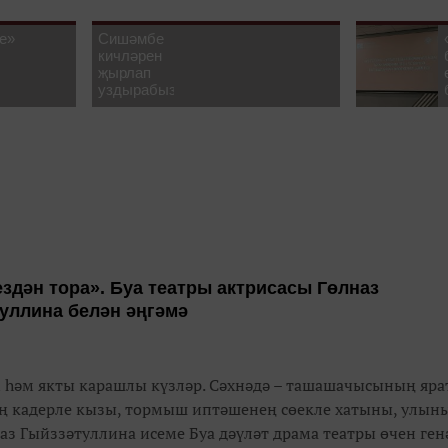
е»
Сишәмбе
кичләрен
җырлап
уздырабыз!
ездән тора». Буа театры актрисасы Гөлназ
уллина белән әңгәмә
м һәм якты карашлы күзләр. Сәхнәдә – ташашачысының яра
ең кадерле кызы, тормыш иптәшенең сөекле хатыны, улы
наз Гыйззәтуллина исеме Буа дәүләт драма театры өчен генә