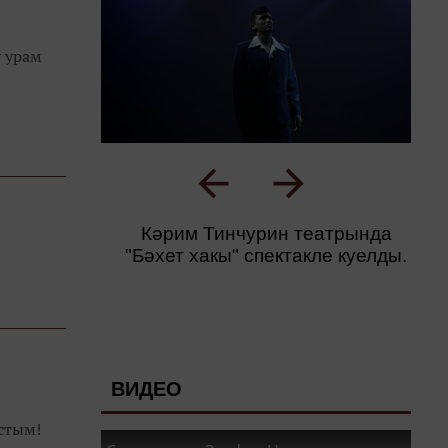
у урам
Кәрим Тинчурин театрында
"Бәхет хакы" спектакле куелды.
ВИДЕО
стым!