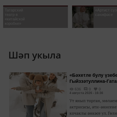
Татарский
«Артист сүз
театр в
сәхифәсе
«китайской
коробке»
Шәп укыла
«Бәхетле булу үзеб
Гыйззәтуллина-Гата
636
0
0
4 августа 2026 - 16:36
Ут янып торган, мөлае
актрисасы, әти-әнисен
кочаклы әнкәсе ул. Гөл