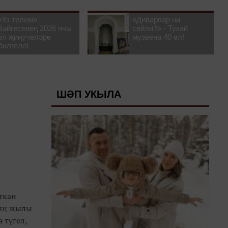
«Үз телем»
«Диварлар ни
бәйгесенең 2026 нчы
сөйли?» - Тукай
ел җиңүчеләре
музеена 40 ел!
билгеле!
ШӘП УКЫЛА
ткан
ның җылы
 түгел,