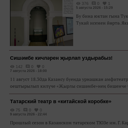
376
0
1
5 августа 2026 - 15:29
Бу бина юктан гына Ту
Тукай исемен йөртә. Як
Сишәмбе кичләрен җырлап уздырабыз!
142
0
0
7 августа 2026 - 18:00
11 август 18.30да Казансу буенда урнашкан амфитеа
оештырылып килүче «Җырлы сишәмбе»нең бишенче ч
Татарский театр в «китайской коробке»
75
0
0
9 августа 2026 - 22:44
Прошлый сезон в Казанском татарском ТЮЗе им. Г. К