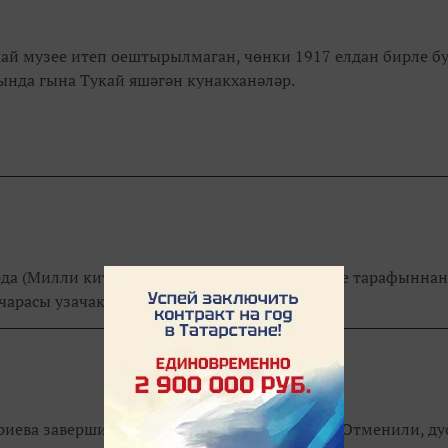
кай музее итеп оештырылмаган, чөнки 1917 елдан бирле б
ында гына Тукай яшәгән кунакханәләр.
трда (Милли китапханә астында) Казан Мэриясе тарафыннан
арасы узачак.
ариева завершился премьерной постановкой «Отменили, ду