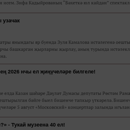
н исем. Зифа Кадыйрованың “Бәхеткә юл кайдан” спектакл
овның “Буйдаклар”ындагы Фәния, Туфан Миңнуллинның
е балдыз Миңнурый, Тимур Куловның “Шобага”сында Ма
 узачак
чының йөрәгенә юл ярган Татарстанның атказанган артис
йззәтуллина-Гатауллина бүген “Сәхнә” кунагы.
театры янындагы яр буенда Зуля Камалова истәлегенә оешт
ырчы башкарган җырларны җырлау, аның турында истәлекл
шлана.
нең 2026 нчы ел җиңүчеләре билгеле!
че елда Казан шәһәре Дәүләт Думасы депутаты Рөстәм Рам
ештырылган бәйге быел бишенче тапкыр үткәрелә. Бишенч
челәре 5 август «Московский» концертлар залында игълан
» - Тукай музеена 40 ел!