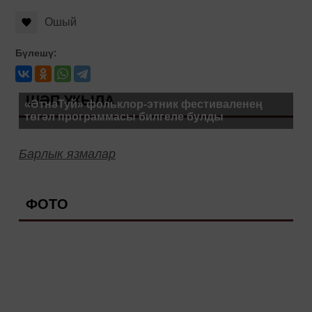
Ошый
Бүлешү:
ШӘП УКЫЛА
«ӘтнәТуй» фольклор-этник фестиваленең
төгәл программасы билгеле булды
Барлык язмалар
ФОТО