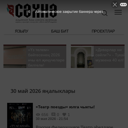
6
Автоматическое закрытие баннера через
ЯЗЫЛУ
БАШ БИТ
ПРОЕКТЛАР
«Үз телем»
«Диварлар ни
бәйгесенең 2026
сөйли?» - Тукай
нчы ел җиңүчеләре
музеена 40 ел!
билгеле!
30 май 2026 яңалыклары
«Театр поезды» юлга чыкты!
656
0
1
30 мая 2026 - 21:54
Россия Федерациясе Театр әһелләре