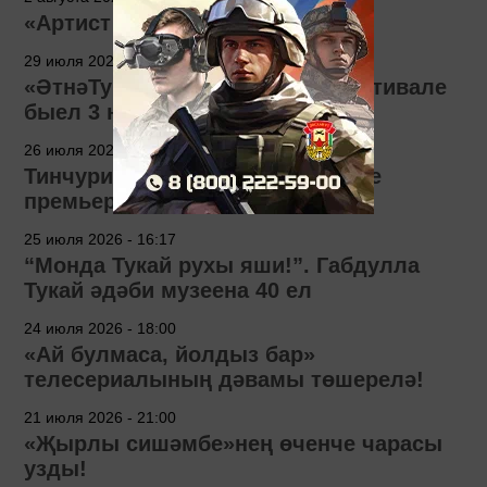
«Артист сүзе» сәхифәсе
29 июля 2026 - 12:00
«ӘтнәТуй» фольклор-этник фестивале
быел 3 нче тапкыр узачак
26 июля 2026 - 11:09
Тинчурин театры «Лу» спектакле
премьерасына әзерләнә
25 июля 2026 - 16:17
“Монда Тукай рухы яши!”. Габдулла
Тукай әдәби музеена 40 ел
24 июля 2026 - 18:00
«Ай булмаса, йолдыз бар»
телесериалының дәвамы төшерелә!
21 июля 2026 - 21:00
«Җырлы сишәмбе»нең өченче чарасы
узды!