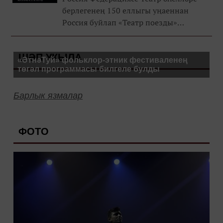
берлегенең 150 еллыгы уңаеннан
Россия буйлап «Театр поезды»
проекты старт алды.
ШӘП УКЫЛА
«ӘтнәТуй» фольклор-этник фестиваленең
төгәл программасы билгеле булды
Барлык язмалар
ФОТО