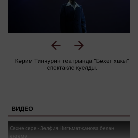
Кәрим Тинчурин театрында "Бәхет хакы"
спектакле куелды.
ВИДЕО
Сәхнә сере - Зөлфия Нигъмәтҗанова белән
әңгәмә