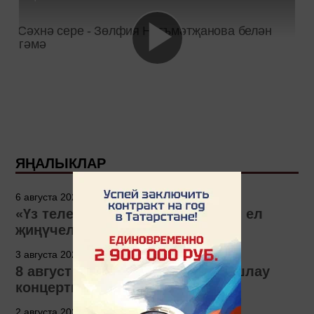
ЯҢАЛЫКЛАР
6 августа 2026 - 15:00
«Үз телем» бәйгесенең 2026 нчы ел
җиңүчеләре билгеле!
3 августа 2026 - 14:04
8 август Зуля Камаловага багышлау
концерты узачак
2 августа 2026 - 10:55