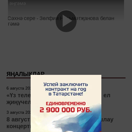
әңгәмә
ЯҢАЛЫКЛАР
6 августа 2026 - 15:00
«Үз телем» бәйгесенең 2026 нчы ел
җиңүчеләре билгеле!
3 августа 2026 - 14:04
8 август Зуля Камаловага багышлау
концерты узачак