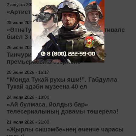
2 августа 2026 - 10:55
«Артист сүзе» сәхифәсе
29 июля 2026 - 12:00
«ӘтнәТуй» фольклор-этник фестивале
быел 3 нче тапкыр узачак
26 июля 2026 - 11:09
Тинчурин театры «Лу» спектакле
премьерасына әзерләнә
25 июля 2026 - 16:17
“Монда Тукай рухы яши!”. Габдулла
Тукай әдәби музеена 40 ел
24 июля 2026 - 18:00
«Ай булмаса, йолдыз бар»
телесериалының дәвамы төшерелә!
21 июля 2026 - 21:00
«Җырлы сишәмбе»нең өченче чарасы