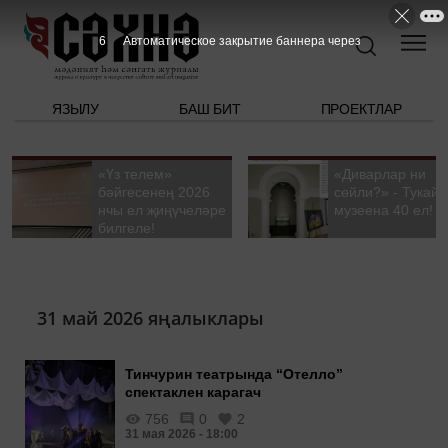
6
Автоматическое закрытие баннера через
ЯЗЫЛУ
БАШ БИТ
ПРОЕКТЛАР
«Үз телем»
«Диварлар ни
бәйгесенең 2026
сөйли?» - Тукай
нчы ел җиңүчеләре
музеена 40 ел!
билгеле!
31 май 2026 яңалыклары
Тинчурин театрында “Отелло”
спектаклен карагач
756
0
2
31 мая 2026 - 18:00