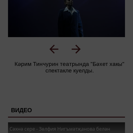
Кәрим Тинчурин театрында "Бәхет хакы"
спектакле куелды.
ВИДЕО
Сәхнә сере - Зөлфия Нигъмәтҗанова белән