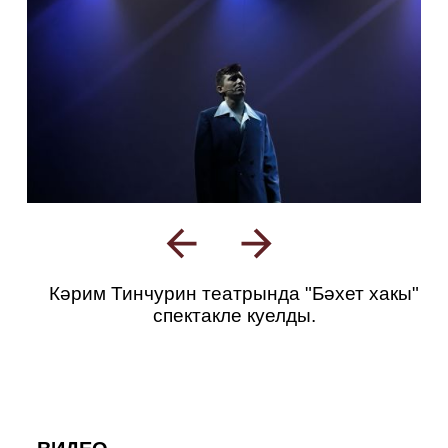
Кәрим Тинчурин театрында "Бәхет хакы"
спектакле куелды.