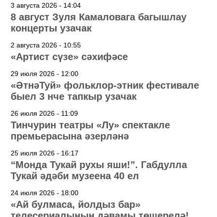
3 августа 2026 - 14:04
8 август Зуля Камаловага багышлау
концерты узачак
2 августа 2026 - 10:55
«Артист сүзе» сәхифәсе
29 июля 2026 - 12:00
«ӘтнәТуй» фольклор-этник фестивале
быел 3 нче тапкыр узачак
26 июля 2026 - 11:09
Тинчурин театры «Лу» спектакле
премьерасына әзерләнә
25 июля 2026 - 16:17
“Монда Тукай рухы яши!”. Габдулла
Тукай әдәби музеена 40 ел
24 июля 2026 - 18:00
«Ай булмаса, йолдыз бар»
телесериалының дәвамы төшерелә!