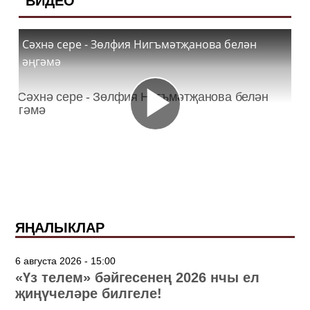
ВИДЕО
Сәхнә сере - Зөлфия Нигъмәтҗанова белән
әңгәмә
ЯҢАЛЫКЛАР
6 августа 2026 - 15:00
«Үз телем» бәйгесенең 2026 нчы ел
җиңүчеләре билгеле!