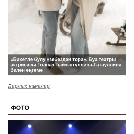
«Бәхетле булу үзебездән тора». Буа театры
актрисасы Гөлназ Гыйззәтуллина-Гатауллина
белән әңгәмә
Барлык язмалар
ФОТО