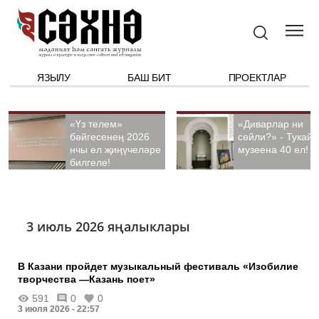
ЯЗЫЛУ
БАШ БИТ
ПРОЕКТЛАР
«Үз телем»
«Диварлар ни
бәйгесенең 2026
сөйли?» - Тукай
нчы ел җиңүчеләре
музеена 40 ел!
билгеле!
3 июль 2026 яңалыклары
В Казани пройдет музыкальный фестиваль «Изобилие
творчества —Казань поет»
591
0
0
3 июля 2026 - 22:57