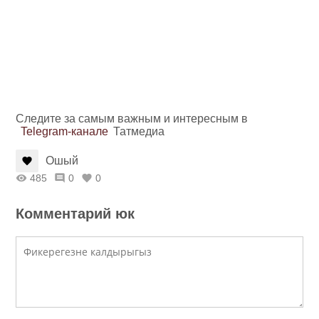
Следите за самым важным и интересным в
Telegram-канале
Татмедиа
Ошый
485
0
0
Комментарий юк