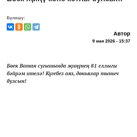
Бүлешү:
Автор
9 мая 2026 - 15:37
Бөек Ватан сугышында җиңүнең 81 еллыгы
бәйрәм ителә! Күгебез аяз, дөньялар тыныч
булсын!