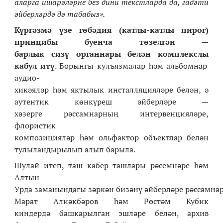
аларга
ишарәләрне
без
дини
текстларда
да,
гадәти
әйберләрдә дә табабыз
»
.
Күргәзмә
үзе
г
ө
бә
дия
(
катлы-катлы
пирог)
принцибы
буенча
төзелгән
—
барлык
сизү
органнары
белән
комплекслы
кабул
итү
. Борынгы кулъязмалар һәм альбомнар
аудио-
хикәяләр һәм яктылык инсталляцияләре белән, ә
аутентик көнкүреш әйберләре —
хәзерге рәссамнарның интервенцияләре,
флористик
композицияләр һәм ольфактор объектлар белән
тулыландырылып алып барыла.
Шулай итеп, таш кабер ташлары рәсемнәре һәм
Алтын
Урда заманындагы зәркән бизәнү әйберләре рәссамна
Марат Алиәкбәров һәм Рөстәм Кубик
киндердә башкарылган эшләре белән, архив