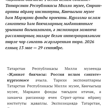
Татарстан Республикасы Милли музее, Стрит-
артны өйрәнү институты, Көнчыгыш музее
һәм Мәрҗани фонды проекты. Күргәзмә ислам
сәнгатенә һәм бакчаларның мәдәнияттәге
урынына багышланган, ә экспозиция заманча
рәссамнарның эшләре белән интеграцияләнгән
төрле чор сәнгать әсәрләреннән тора. 2026
елның 13 мае — 29 сентябре.
Татарстан Республикасы Милли музеенда
«
Җәннәт
бакчасы
: Россия ислам
сәнгате
»
күргәзмәсе
ачыла. Тарихи экспонатларны
Татарстан Республикасы Милли музее, Көнчыгыш
музее, Мәрҗани фонды тәкъдим итәчәк, ә
заманча рәссамнар өчен Стрит-артны өйрәнү
институты җаваплы. Экспозициядә Татарстан,