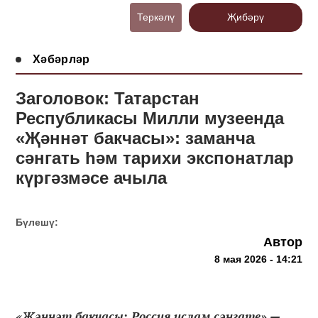
Теркәлү
Җибәрү
Хәбәрләр
Заголовок: Татарстан
Республикасы Милли музеенда
«Җәннәт бакчасы»: заманча
сәнгать һәм тарихи экспонатлар
күргәзмәсе ачыла
Бүлешү:
Автор
8 мая 2026 - 14:21
«Җәннәт бакчасы: Россия ислам сәнгате» —