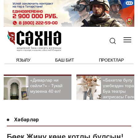
ЯЗЫЛУ
БАШ БИТ
ПРОЕКТЛАР
«Диварлар ни
«Бәхетле булу
сөйли?» - Тукай
үзебездән тора».
музеена 40 ел!
Буа театры
актрисасы Гөлна
Гыйззәтуллина-
Гатауллина белә
әңгәмә
Хәбәрләр
Бөек Җиңү көне котлы булсын!