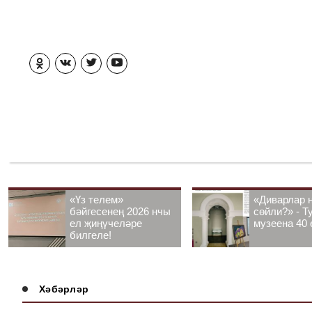
«Үз телем»
«Диварлар 
бәйгесенең 2026 нчы
сөйли?» - Т
ел җиңүчеләре
музеена 40 
билгеле!
Хәбәрләр