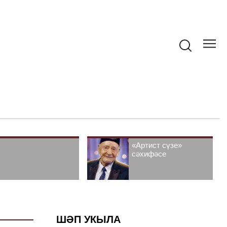
«Артист сүзе»
сәхифәсе
ШӘП УКЫЛА