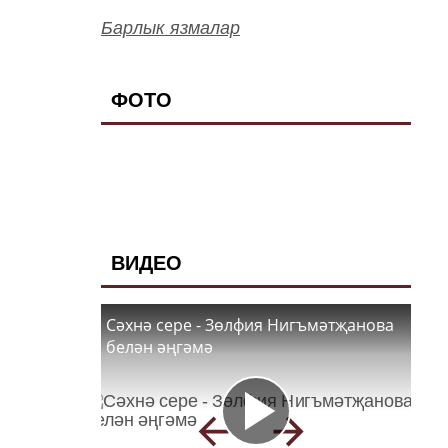
Барлык язмалар
ФОТО
ВИДЕО
Сәхнә сере - Зөлфия Нигъмәтҗанова
белән әңгәмә