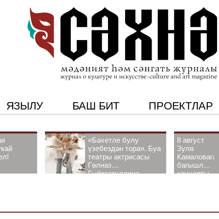
ЯЗЫЛУ
БАШ БИТ
ПРОЕКТЛАР
ни
«Бәхетле булу
8 август
укай
үзебездән тора». Буа
Зуля
ел!
театры актрисасы
Камаловага
Гөлназ
багышлау
Гыйззәтуллина-
концерты
Гатауллина белән
узачак
әңгәмә