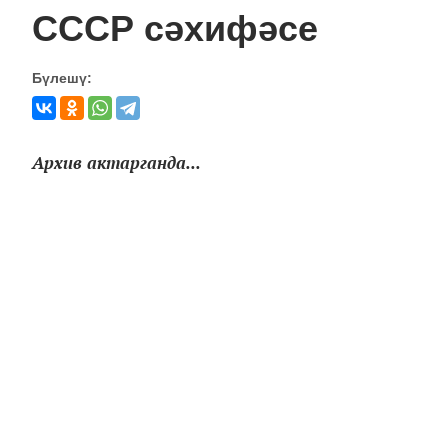
СССР сәхифәсе
Бүлешү:
Архив актарганда...