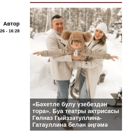
Автор
26 - 16:28
«Бәхетле булу үзебездән
тора». Буа театры актрисасы
Гөлназ Гыйззәтуллина-
Гатауллина белән әңгәмә