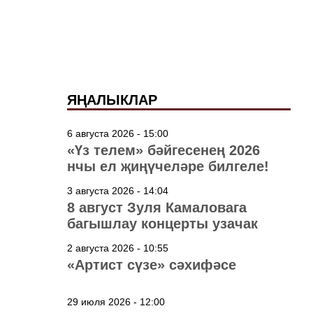
ЯҢАЛЫКЛАР
6 августа 2026 - 15:00
«Үз телем» бәйгесенең 2026
нчы ел җиңүчеләре билгеле!
3 августа 2026 - 14:04
8 август Зуля Камаловага
багышлау концерты узачак
2 августа 2026 - 10:55
«Артист сүзе» сәхифәсе
29 июля 2026 - 12:00