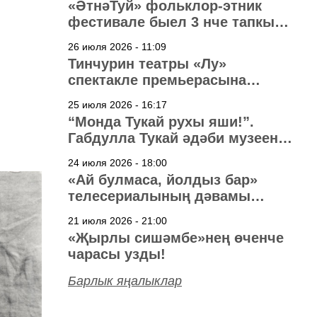
«ӘтнәТуй» фольклор-этник
фестивале быел 3 нче тапкыр
узачак
26 июля 2026 - 11:09
Тинчурин театры «Лу»
спектакле премьерасына
әзерләнә
25 июля 2026 - 16:17
“Монда Тукай рухы яши!”.
Габдулла Тукай әдәби музеена
40 ел
24 июля 2026 - 18:00
«Ай булмаса, йолдыз бар»
телесериалының дәвамы
төшерелә!
21 июля 2026 - 21:00
«Җырлы сишәмбе»нең өченче
чарасы узды!
Барлык яңалыклар