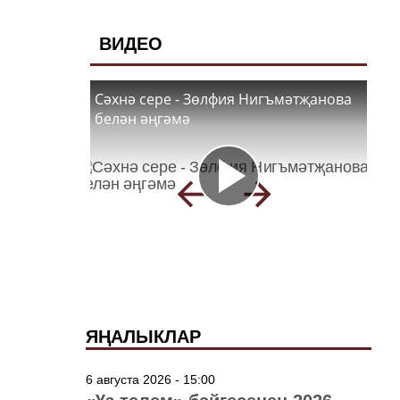
ВИДЕО
Сәхнә сере - Зөлфия Нигъмәтҗанова
белән әңгәмә
ЯҢАЛЫКЛАР
6 августа 2026 - 15:00