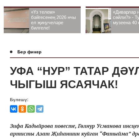
«Үз телем»
«Диварлар 
бәйгесенең 2026 нчы
сөйли?» - Т
ел җиңүчеләре
музеена 40 
билгеле!
Бер фикер
УФА “НУР” ТАТАР ДӘ
ЧЫГЫШ ЯСАЯЧАК!
Бүлешү:
Зифа Кадыйрова повесте, Гөлнур Усманова инсц
артисты Азат Җиһаншин куйган “Фатыйма” дра