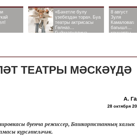
ни
«Бәхетле булу
8 август
укай
үзебездән тора». Буа
Зуля
ел!
театры актрисасы
Камаловага
Гөлназ
багышлау
Гыйззәтуллина-
концерты
Гатауллина белән
узачак
әңгәмә
ҮЛӘТ ТЕАТРЫ МӘСКӘҮДӘ
А. Г
28 октября 20
енировкасы буенча режиссер, Башкортстанның халык
масы күрсәтеләчәк.