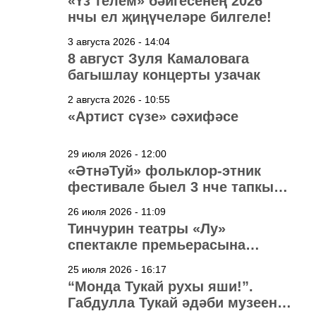
«Үз телем» бәйгесенең 2026
нчы ел җиңүчеләре билгеле!
3 августа 2026 - 14:04
8 август Зуля Камаловага
багышлау концерты узачак
2 августа 2026 - 10:55
«Артист сүзе» сәхифәсе
29 июля 2026 - 12:00
«ӘтнәТуй» фольклор-этник
фестивале быел 3 нче тапкыр
узачак
26 июля 2026 - 11:09
Тинчурин театры «Лу»
спектакле премьерасына
әзерләнә
25 июля 2026 - 16:17
“Монда Тукай рухы яши!”.
Габдулла Тукай әдәби музеена