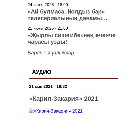
40 ел
24 июля 2026 - 18:00
«Ай булмаса, йолдыз бар»
телесериалының дәвамы
төшерелә!
21 июля 2026 - 21:00
«Җырлы сишәмбе»нең өченче
чарасы узды!
Барлык яңалыклар
АУДИО
21 мая 2021 - 16:32
«Кария-Закария» 2021