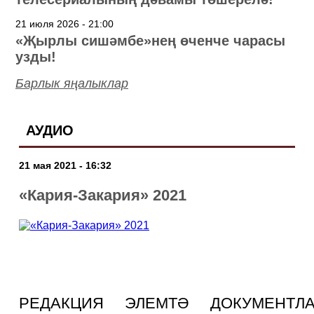
21 июля 2026 - 21:00
«Җырлы сишәмбе»нең өченче чарасы
узды!
Барлык яңалыклар
АУДИО
21 мая 2021 - 16:32
«Кария-Закария» 2021
РЕДАКЦИЯ
ЭЛЕМТӘ
ДОКУМЕНТЛ