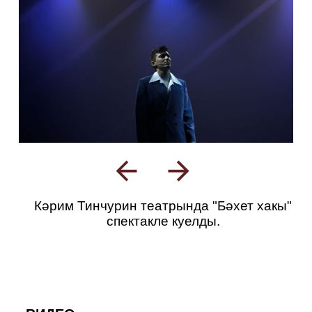
Кәрим Тинчурин театрында "Бәхет хакы"
спектакле куелды.