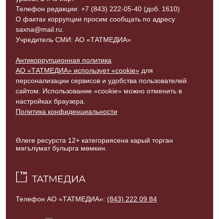
Телефон редакции: +7 (843) 222-05-40 (доб. 1610)
О фактах коррупции просим сообщать по адресу
saxna@mail.ru.
Учредитель СМИ: АО «ТАТМЕДИА»
Антикоррупционная политика
АО «ТАТМЕДИА» использует «cookie»
для
персонализации сервисов и удобства пользователей
сайтом. Использование «cookie» можно отменить в
настройках браузера.
Политика конфиденциальности
Әлеге ресурста 12+ категориясенә карый торган
мәгълүмат булырга мөмкин.
Телефон АО «ТАТМЕДИА»:
(843) 222 09 84