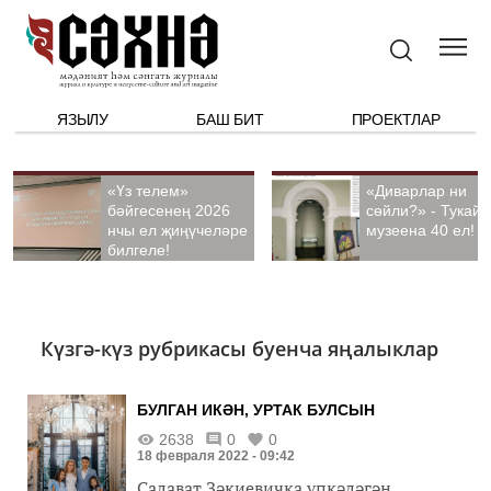
ЯЗЫЛУ
БАШ БИТ
ПРОЕКТЛАР
«Үз телем»
«Диварлар ни
бәйгесенең 2026
сөйли?» - Тукай
нчы ел җиңүчеләре
музеена 40 ел!
билгеле!
Күзгә-күз рубрикасы буенча яңалыклар
БУЛГАН ИКӘН, УРТАК БУЛСЫН
2638
0
0
18 февраля 2022 - 09:42
Салават Зәкиевичка үпкәләгән