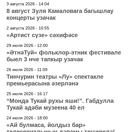
3 августа 2026 - 14:04
8 август Зуля Камаловага багышлау
концерты узачак
2 августа 2026 - 10:55
«Артист сүзе» сәхифәсе
29 июля 2026 - 12:00
«ӘтнәТуй» фольклор-этник фестивале
быел 3 нче тапкыр узачак
26 июля 2026 - 11:09
Тинчурин театры «Лу» спектакле
премьерасына әзерләнә
25 июля 2026 - 16:17
“Монда Тукай рухы яши!”. Габдулла
Тукай әдәби музеена 40 ел
24 июля 2026 - 18:00
«Ай булмаса, йолдыз бар»
телесериалының дәвамы төшерелә!