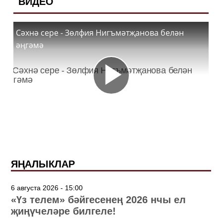
ВИДЕО
Сәхнә сере - Зөлфия Нигъмәтҗанова белән
әңгәмә
ЯҢАЛЫКЛАР
6 августа 2026 - 15:00
«Үз телем» бәйгесенең 2026 нчы ел
җиңүчеләре билгеле!