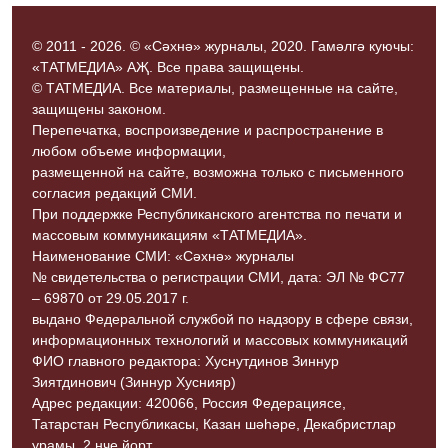
© 2011 - 2026. © «Сәхнә» журналы, 2020. Гамәлгә куючы:
«ТАТМЕДИА» АҖ. Все права защищены.
© ТАТМЕДИА. Все материалы, размещенные на сайте,
защищены законом.
Перепечатка, воспроизведение и распространение в
любом объеме информации,
размещенной на сайте, возможна только с письменного
согласия редакций СМИ.
При поддержке Республиканского агентства по печати и
массовым коммуникациям «ТАТМЕДИА».
Наименование СМИ: «Сәхнә» журналы
№ свидетельства о регистрации СМИ, дата: ЭЛ № ФС77
– 69870 от 29.05.2017 г.
выдано Федеральной службой по надзору в сфере связи,
информационных технологий и массовых коммуникаций
ФИО главного редактора: Хуснутдинов Зиннур
Зиятдинович (Зиннур Хуснияр)
Адрес редакции: 420066, Россия Федерациясе,
Татарстан Республикасы, Казан шәһәре, Декабристлар
урамы, 2 нче йорт