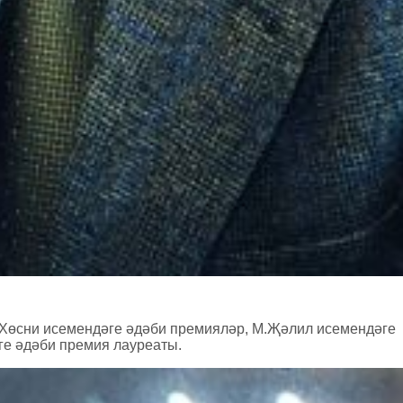
Ф.Хөсни исемендәге әдәби премияләр, М.Җәлил исемендәге
ге әдәби премия лауреаты.