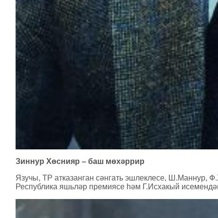
Зиннур Хөснияр – баш мөхәррир
Язучы, ТР атказанган сәнгать эшлеклесе, Ш.Маннур, 
Республика яшьләр премиясе һәм Г.Исхакый исемендә