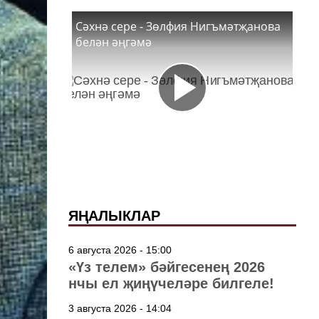
Сәхнә сере - Зөлфия Нигъмәтҗанова
белән әңгәмә
ЯҢАЛЫКЛАР
6 августа 2026 - 15:00
«Үз телем» бәйгесенең 2026
нчы ел җиңүчеләре билгеле!
3 августа 2026 - 14:04