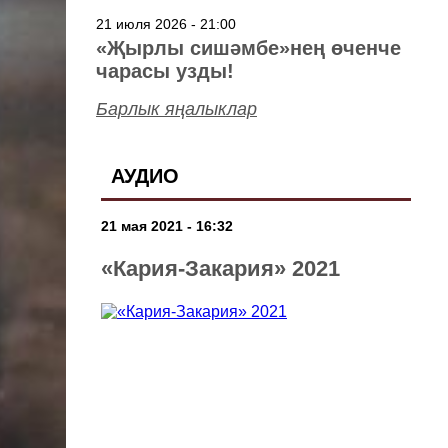
төшерелә!
21 июля 2026 - 21:00
«Җырлы сишәмбе»нең өченче
чарасы узды!
Барлык яңалыклар
АУДИО
21 мая 2021 - 16:32
«Кария-Закария» 2021