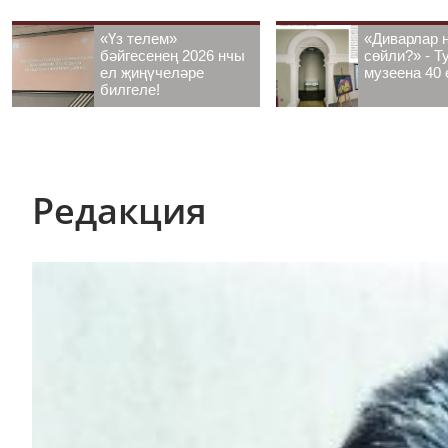
«Үз телем»
«Диварлар 
бәйгесенең 2026 нчы
сөйли?» - Т
ел җиңүчеләре
музеена 40 
билгеле!
Редакция