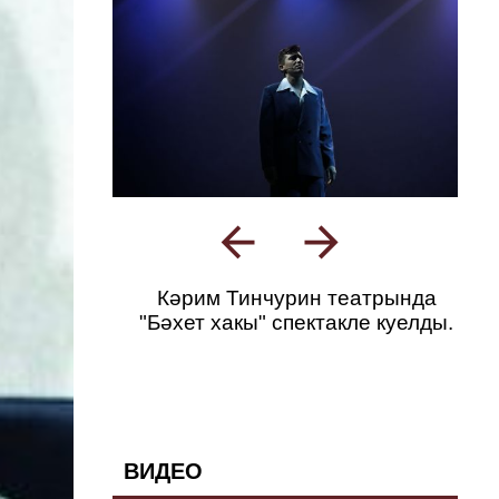
Кәрим Тинчурин театрында
"Бәхет хакы" спектакле куелды.
ВИДЕО