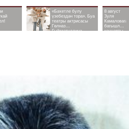
ни
«Бәхетле булу
8 август
укай
үзебездән тора». Буа
Зуля
ел!
театры актрисасы
Камаловага
Гөлназ
багышлау
Гыйззәтуллина-
концерты
Гатауллина белән
узачак
әңгәмә