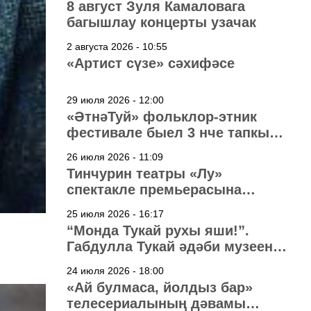
8 август Зуля Камаловага
багышлау концерты узачак
2 августа 2026 - 10:55
«Артист сүзе» сәхифәсе
29 июля 2026 - 12:00
«ӘтнәТуй» фольклор-этник
фестивале быел 3 нче тапкыр
узачак
26 июля 2026 - 11:09
Тинчурин театры «Лу»
спектакле премьерасына
әзерләнә
25 июля 2026 - 16:17
“Монда Тукай рухы яши!”.
Габдулла Тукай әдәби музеена
40 ел
24 июля 2026 - 18:00
«Ай булмаса, йолдыз бар»
телесериалының дәвамы