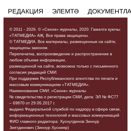
РЕДАКЦИЯ
ЭЛЕМТӘ
ДОКУМЕНТЛ
© 2011 - 2026. © «Сәхнә» журналы, 2020. Гамәлгә куючы:
«ТАТМЕДИА» АҖ. Все права защищены.
© ТАТМЕДИА. Все материалы, размещенные на сайте,
защищены законом.
Перепечатка, воспроизведение и распространение в
любом объеме информации,
размещенной на сайте, возможна только с письменного
согласия редакций СМИ.
При поддержке Республиканского агентства по печати и
массовым коммуникациям «ТАТМЕДИА».
Наименование СМИ: «Сәхнә» журналы
№ свидетельства о регистрации СМИ, дата: ЭЛ № ФС77
– 69870 от 29.05.2017 г.
выдано Федеральной службой по надзору в сфере связи,
информационных технологий и массовых коммуникаций
ФИО главного редактора: Хуснутдинов Зиннур
Зиятдинович (Зиннур Хуснияр)