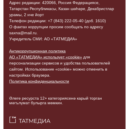
Адрес редакции: 420066, Россия Федерациясе,
Татарстан Республикасы, Казан шәһәре, Декабристлар
урамы, 2 нче йорт
Телефон редакции: +7 (843) 222-05-40 (доб. 1610)
О фактах коррупции просим сообщать по адресу
saxna@mail.ru.
Учредитель СМИ: АО «ТАТМЕДИА»
Антикоррупционная политика
АО «ТАТМЕДИА» использует «cookie»
для
персонализации сервисов и удобства пользователей
сайтом. Использование «cookie» можно отменить в
настройках браузера.
Политика конфиденциальности
Әлеге ресурста 12+ категориясенә карый торган
мәгълүмат булырга мөмкин.