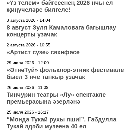
«Үз телем» бәйгесенең 2026 нчы ел
җиңүчеләре билгеле!
3 августа 2026 - 14:04
8 август Зуля Камаловага багышлау
концерты узачак
2 августа 2026 - 10:55
«Артист сүзе» сәхифәсе
29 июля 2026 - 12:00
«ӘтнәТуй» фольклор-этник фестивале
быел 3 нче тапкыр узачак
26 июля 2026 - 11:09
Тинчурин театры «Лу» спектакле
премьерасына әзерләнә
25 июля 2026 - 16:17
“Монда Тукай рухы яши!”. Габдулла
Тукай әдәби музеена 40 ел