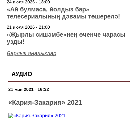
24 июля 2026 - 18:00
«Ай булмаса, йолдыз бар»
телесериалының дәвамы төшерелә!
21 июля 2026 - 21:00
«Җырлы сишәмбе»нең өченче чарасы
узды!
Барлык яңалыклар
АУДИО
21 мая 2021 - 16:32
«Кария-Закария» 2021