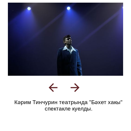
Кәрим Тинчурин театрында "Бәхет хакы"
спектакле куелды.