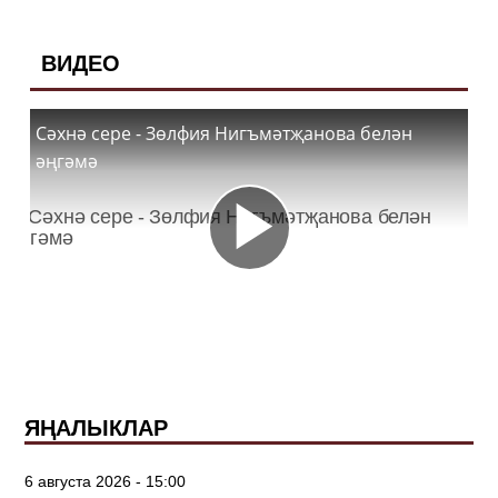
ВИДЕО
Сәхнә сере - Зөлфия Нигъмәтҗанова белән
әңгәмә
ЯҢАЛЫКЛАР
6 августа 2026 - 15:00