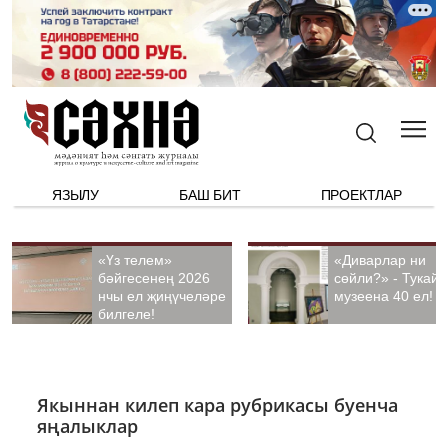
ЯЗЫЛУ
БАШ БИТ
ПРОЕКТЛАР
«Үз телем»
«Диварлар ни
бәйгесенең 2026
сөйли?» - Тукай
нчы ел җиңүчеләре
музеена 40 ел!
билгеле!
Якыннан килеп кара рубрикасы буенча
яңалыклар