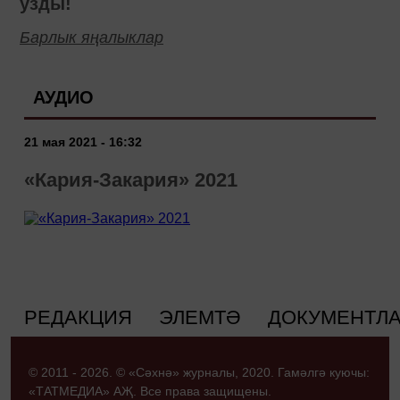
узды!
Барлык яңалыклар
АУДИО
21 мая 2021 - 16:32
«Кария-Закария» 2021
РЕДАКЦИЯ
ЭЛЕМТӘ
ДОКУМЕНТЛ
© 2011 - 2026. © «Сәхнә» журналы, 2020. Гамәлгә куючы:
«ТАТМЕДИА» АҖ. Все права защищены.