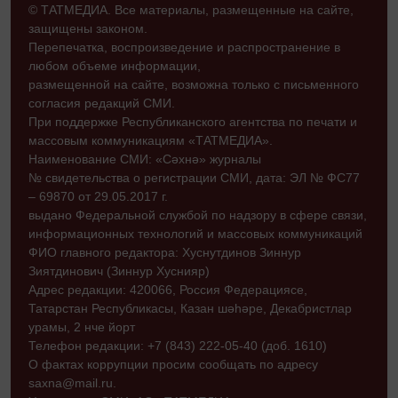
© ТАТМЕДИА. Все материалы, размещенные на сайте,
защищены законом.
Перепечатка, воспроизведение и распространение в
любом объеме информации,
размещенной на сайте, возможна только с письменного
согласия редакций СМИ.
При поддержке Республиканского агентства по печати и
массовым коммуникациям «ТАТМЕДИА».
Наименование СМИ: «Сәхнә» журналы
№ свидетельства о регистрации СМИ, дата: ЭЛ № ФС77
– 69870 от 29.05.2017 г.
выдано Федеральной службой по надзору в сфере связи,
информационных технологий и массовых коммуникаций
ФИО главного редактора: Хуснутдинов Зиннур
Зиятдинович (Зиннур Хуснияр)
Адрес редакции: 420066, Россия Федерациясе,
Татарстан Республикасы, Казан шәһәре, Декабристлар
урамы, 2 нче йорт
Телефон редакции: +7 (843) 222-05-40 (доб. 1610)
О фактах коррупции просим сообщать по адресу
saxna@mail.ru.