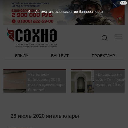
5
Автоматическое закрытие баннера через
ЯЗЫЛУ
БАШ БИТ
ПРОЕКТЛАР
«Үз телем»
«Диварлар ни
бәйгесенең 2026
сөйли?» - Тукай
нчы ел җиңүчеләре
музеена 40 ел!
билгеле!
28 июль 2020 яңалыклары