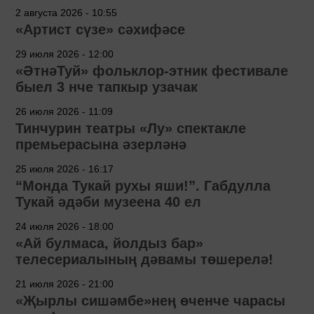
2 августа 2026 - 10:55
«Артист сүзе» сәхифәсе
29 июля 2026 - 12:00
«ӘтнәТуй» фольклор-этник фестивале
быел 3 нче тапкыр узачак
26 июля 2026 - 11:09
Тинчурин театры «Лу» спектакле
премьерасына әзерләнә
25 июля 2026 - 16:17
“Монда Тукай рухы яши!”. Габдулла
Тукай әдәби музеена 40 ел
24 июля 2026 - 18:00
«Ай булмаса, йолдыз бар»
телесериалының дәвамы төшерелә!
21 июля 2026 - 21:00
«Җырлы сишәмбе»нең өченче чарасы