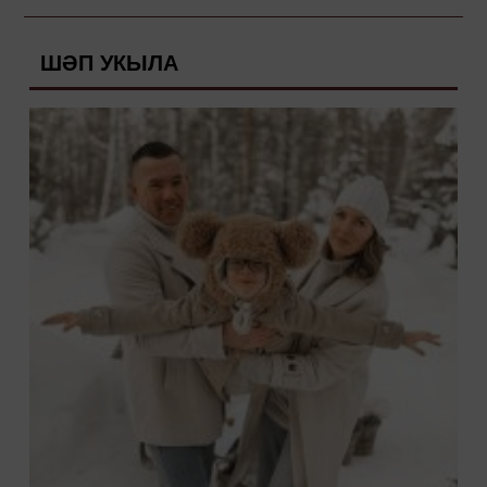
артисты Ринат Таҗетдиновны Дуслык
Ордены белән бүләкләү хакындагы
ШӘП УКЫЛА
боерыкка кул куйды.