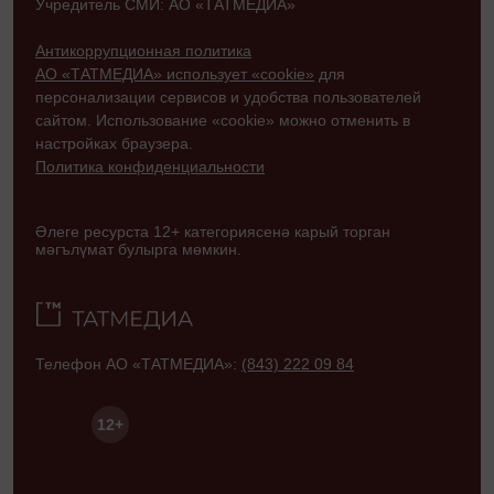
Учредитель СМИ: АО «ТАТМЕДИА»
Антикоррупционная политика
АО «ТАТМЕДИА» использует «cookie»
для
персонализации сервисов и удобства пользователей
сайтом. Использование «cookie» можно отменить в
настройках браузера.
Политика конфиденциальности
Әлеге ресурста 12+ категориясенә карый торган
мәгълүмат булырга мөмкин.
Телефон АО «ТАТМЕДИА»:
(843) 222 09 84
12+