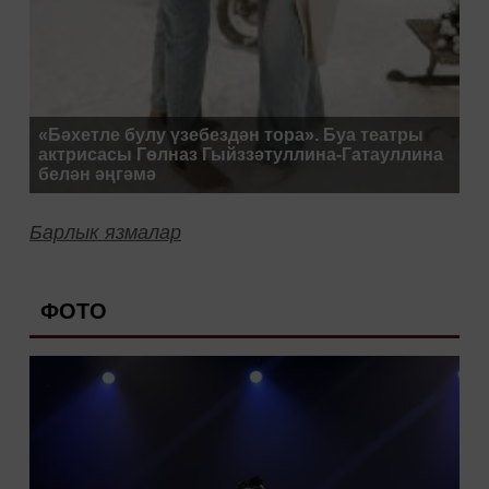
«Бәхетле булу үзебездән тора». Буа театры
актрисасы Гөлназ Гыйззәтуллина-Гатауллина
белән әңгәмә
Барлык язмалар
ФОТО