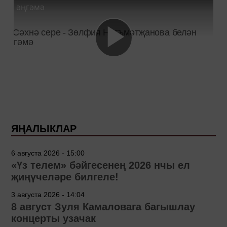
әңгәмә
ЯҢАЛЫКЛАР
6 августа 2026 - 15:00
«Үз телем» бәйгесенең 2026 нчы ел
җиңүчеләре билгеле!
3 августа 2026 - 14:04
8 август Зуля Камаловага багышлау
концерты узачак