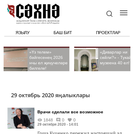
ЯЗЫЛУ
БАШ БИТ
ПРОЕКТЛАР
«Үз телем»
«Диварлар ни
бәйгесенең 2026
сөйли?» - Тукай
нчы ел җиңүчеләре
музеена 40 ел!
билгеле!
29 октябрь 2020 яңалыклары
Врачи сделали все возможное
1848
0
0
29 октября 2020 - 14:01
Гоша Куценко пережил настоящий ад.