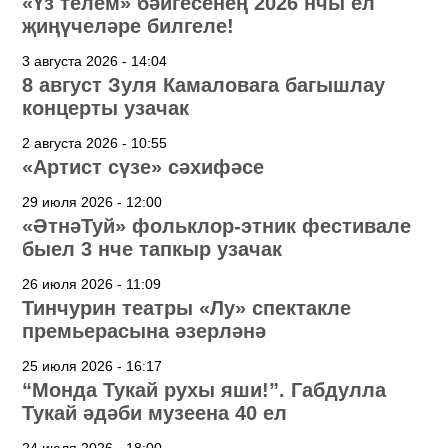
«Үз телем» бәйгесенең 2026 нчы ел
җиңүчеләре билгеле!
3 августа 2026 - 14:04
8 август Зуля Камаловага багышлау
концерты узачак
2 августа 2026 - 10:55
«Артист сүзе» сәхифәсе
29 июля 2026 - 12:00
«ӘтнәТуй» фольклор-этник фестивале
быел 3 нче тапкыр узачак
26 июля 2026 - 11:09
Тинчурин театры «Лу» спектакле
премьерасына әзерләнә
25 июля 2026 - 16:17
“Монда Тукай рухы яши!”. Габдулла
Тукай әдәби музеена 40 ел