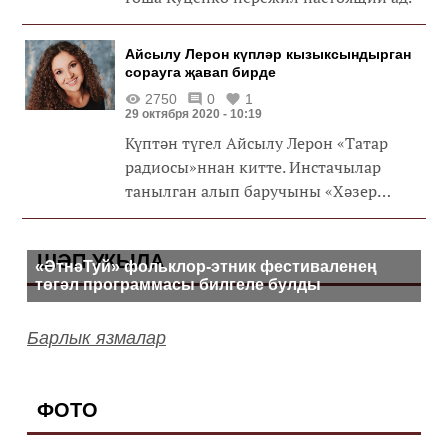
Айсылу Лерон күпләр кызыксындырган
сорауга җавап бирде
2750
0
1
29 октября 2020 - 10:19
Күптән түгел Айсылу Лерон «Татар
радиосы»ннан китте. Инстачылар
танылган алып баручыны «Хәзер
кайда эшлисең?» дигән аптыраталар
икән.
ШӘП УКЫЛА
«ӘтнәТуй» фольклор-этник фестиваленең
төгәл программасы билгеле булды
Барлык язмалар
ФОТО