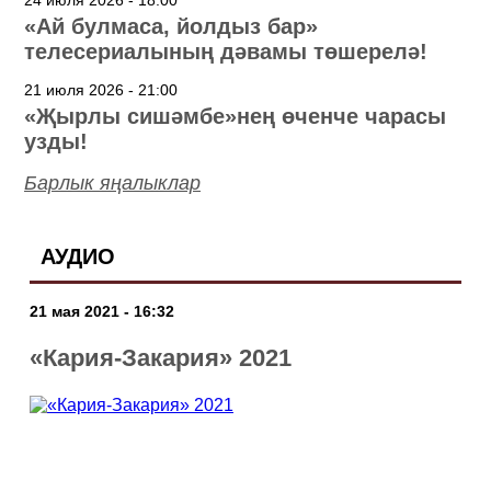
24 июля 2026 - 18:00
«Ай булмаса, йолдыз бар»
телесериалының дәвамы төшерелә!
21 июля 2026 - 21:00
«Җырлы сишәмбе»нең өченче чарасы
узды!
Барлык яңалыклар
АУДИО
21 мая 2021 - 16:32
«Кария-Закария» 2021