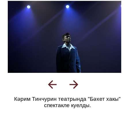
Кәрим Тинчурин театрында "Бәхет хакы"
спектакле куелды.