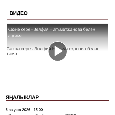
ВИДЕО
Сәхнә сере - Зөлфия Нигъмәтҗанова белән
әңгәмә
ЯҢАЛЫКЛАР
6 августа 2026 - 15:00