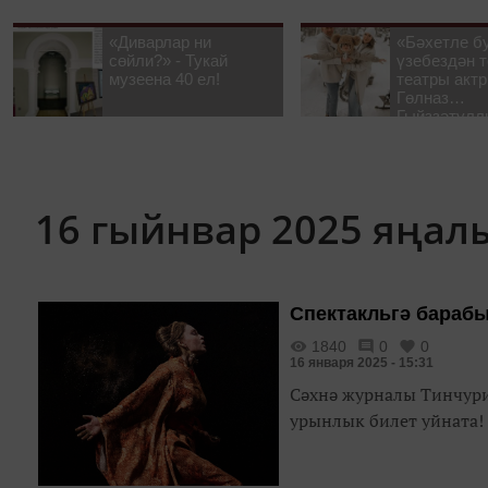
«Диварлар ни
«Бәхетле б
сөйли?» - Тукай
үзебездән т
музеена 40 ел!
театры акт
Гөлназ
Гыйззәтулл
Гатауллина
әңгәмә
16 гыйнвар 2025 яңа
Спектакльгә барабы
1840
0
0
16 января 2025 - 15:31
Сәхнә журналы Тинчури
урынлык билет уйната!