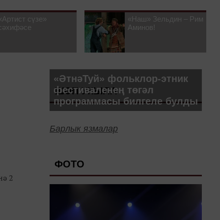
«Артист сүзе»
«Наш» Зельдин – Рим
сәхифәсе
Аминов!
«ӘтнәТуй» фольклор-этник
фестиваленең төгәл
ШӘП УКЫЛА
программасы билгеле булды
Барлык язмалар
ФОТО
нә 2