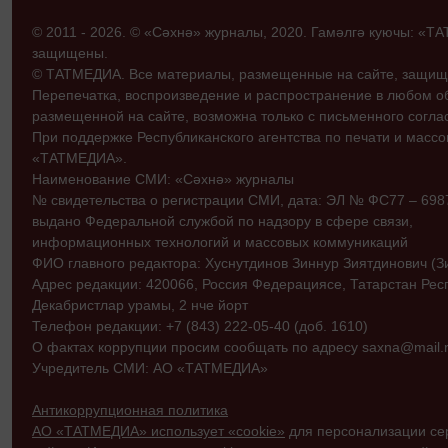
© 2011 - 2026. © «Сәхнә» журналы, 2020. Гамәлгә куючы: «
защищены.
© ТАТМЕДИА. Все материалы, размещенные на сайте, защищ
Перепечатка, воспроизведение и распространение в любом 
размещенной на сайте, возможна только с письменного согл
При поддержке Республиканского агентства по печати и мас
«ТАТМЕДИА».
Наименование СМИ: «Сәхнә» журналы
№ свидетельства о регистрации СМИ, дата: ЭЛ № ФС77 – 69870
выдано Федеральной службой по надзору в сфере связи,
информационных технологий и массовых коммуникаций
ФИО главного редактора: Хуснутдинов Зиннур Зиятдинович (З
Адрес редакции: 420066, Россия Федерациясе, Татарстан Рес
Декабристлар урамы, 2 нче йорт
Телефон редакции: +7 (843) 222-05-40 (доб. 1610)
О фактах коррупции просим сообщать по адресу saxna@mail.r
Учредитель СМИ: АО «ТАТМЕДИА»
Антикоррупционная политика
АО «ТАТМЕДИА» использует «cookie»
для персонализации сер