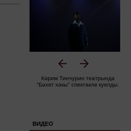
Кәрим Тинчурин театрында
"Бәхет хакы" спектакле куелды.
ВИДЕО