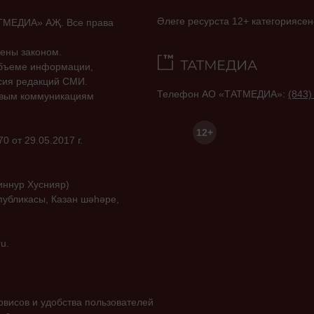
Әлеге ресурста 12+ категориясен
ТАТМЕДИА» АҖ. Все права
ены законом.
объеме информации,
асия редакций СМИ.
Телефон АО «ТАТМЕДИА»:
(843)
совым коммуникациям
12+
 от 29.05.2017 г.
иннур Хуснияр)
публикасы, Казан шәһәре,
u.
висов и удобства пользователей