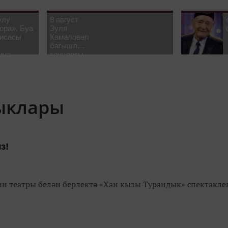
улу
8 август
ора». Буа
Зуля
рисасы
Камаловага
багышлау
ина-
концерты
 белән
узачак
лыклары
з!
н театры белән берлектә «Хан кызы Турандык» спектакле