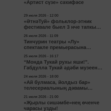
«Артист сүзе» сәхифәсе
29 июля 2026 - 12:00
«ӘтнәТуй» фольклор-этник
фестивале быел 3 нче тапкыр
узачак
26 июля 2026 - 11:09
Тинчурин театры «Лу»
спектакле премьерасына
әзерләнә
25 июля 2026 - 16:17
“Монда Тукай рухы яши!”.
Габдулла Тукай әдәби музеена
40 ел
24 июля 2026 - 18:00
«Ай булмаса, йолдыз бар»
телесериалының дәвамы
төшерелә!
21 июля 2026 - 21:00
«Җырлы сишәмбе»нең өченче
чарасы узды!