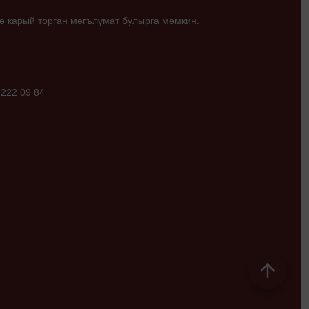
ә карый торган мәгълүмат булырга мөмкин.
 222 09 84