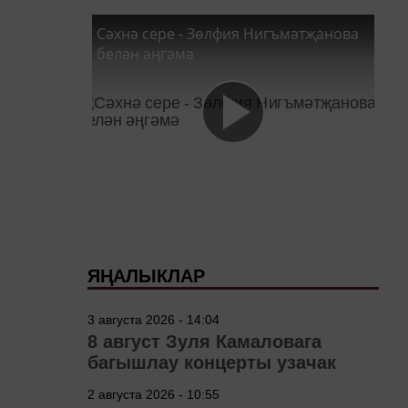
Сәхнә сере - Зөлфия Нигъмәтҗанова
белән әңгәмә
ЯҢАЛЫКЛАР
3 августа 2026 - 14:04
8 август Зуля Камаловага
багышлау концерты узачак
2 августа 2026 - 10:55