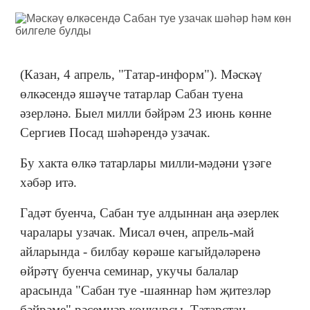
(Казан, 4 апрель, "Татар-информ"). Мәскәү
өлкәсендә яшәүче татарлар Сабан туена
әзерләнә. Быел милли бәйрәм 23 июнь көнне
Сергиев Посад шәһәрендә узачак.
Бу хакта өлкә татарлары милли-мәдәни үзәге
хәбәр итә.
Гадәт буенча, Сабан туе алдыннан аңа әзерлек
чаралары узачак. Мисал өчен, апрель-май
айларында - билбау көрәше кагыйдәләренә
өйрәтү буенча семинар, укучы балалар
арасында "Сабан туе -шаяннар һәм җитезләр
бәйрәме" рәсемнәр конкурсы, Татарстан