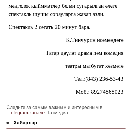
мәңгелек кыйммәтләр белән сугарылган әлеге
спектакль шушы сорауларга җавап эзли.
Спектакль 2 сәгать 20 минут бара.
К.Тинчурин исемендәге
Татар дәүләт драма һәм комедия
театры матбугат хезмәте
Тел.:(843) 236-53-43
Моб.: 89274565023
Следите за самым важным и интересным в
Telegram-канале
Татмедиа
Хәбәрләр