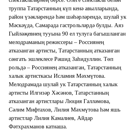
труппа Татарстанның күп кенә авылларында,
район үзәкләрендә һәм шәһәрләрендә, шулай ук
Мәскәүдә, Самарада гастрольләрдә булды. Аяз
Гыйләҗевнең тууына 90 ел тулуга багышланган
мелодраманың режиссеры – Россиянең
атказанган артисты, Татарстанның атказанган
сәнгать эшлеклесе Рәшид Заһидуллин. Төп
рольдә – Россиянең атказанган, Татарстанның
халык артисткасы Исламия Мәхмүтова.
Мелодрамада шулай ук Татарстанның халык
артисты Илгизәр Хәсәнов, Татарстанның
атказанган артистлары Люция Галләмова,
Сәлим Мифтахов, Лилия Мәхмүтова һәм яшь
артистлар Лилия Камалиев, Айдар
Фәтхрахманов катнаша.