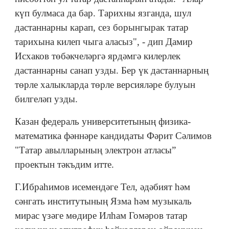
күп булмаса да бар. Тарихны язганда, шул
дастаннарны карап, сез борынгырак татар
тарихына килеп чыга аласыз", - дип Дамир
Исхаков төбәкчеләргә ярдәмгә килерлек
дастаннарны санап узды. Бер үк дастаннарның
төрле халыкларда төрле версияләре булуын
билгеләп узды.
Казан федераль университетының физика-
математика фәннәре кандидаты Фәрит Сәлимов
"Татар авылларының электрон атласы”
проектын тәкъдим итте.
Г.Ибраһимов исемендәге Тел, әдәбият һәм
сәнгать институтының Язма һәм музыкаль
мирас үзәге мөдире Илһам Гомәров татар