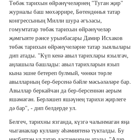
Төбәк тарихын өйрәнүчеләрнең "Туган җир"
журналы баш мөхәррире, Бөтендөнья татар
конгрессының Милли шура әгъзасы,
гомумтатар төбәк тарихын өйрәнүчеләр
җәмгыяте рәисе урынбасары Дамир Исхаков
төбәк тарихын өйрәнүчеләрне татар зыялылары
дип атады. "Күп кенә авыл тарихлары язылгач,
аңлашыла башлады: авыл тарихларын язып
кына эшне бетереп булмый, чөнки төрле
авылларның бер-берсенә бәйле мәсьәләләре бар.
Авыллар беркайчан да бер-берсеннән аерым
яшәмәгән. Берләшеп яшәүнең тарихи җирлеге
дә бар", - дип белдерде ул.
Белгеч, тарихны язганда, күзгә чалынмаган яңа
чыганаклар куллану әһәмиятенә тукталды. Бу
нисбәттән ул татар дастаннарын атады. "Алар