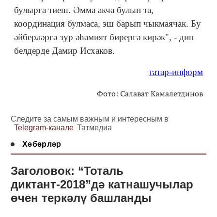
булырга тиеш. Әмма акча булып та,
координация булмаса, эш барып чыкмаячак. Бу
әйберләргә зур әһәмият бирергә кирәк", - дип
белдерде Дамир Исхаков.
татар-информ
Фото: Салават Камалетдинов
Следите за самым важным и интересным в
Telegram-канале
Татмедиа
Хәбәрләр
Заголовок: “Тоталь
диктант-2018”дә катнашучылар
өчен теркәлү башланды