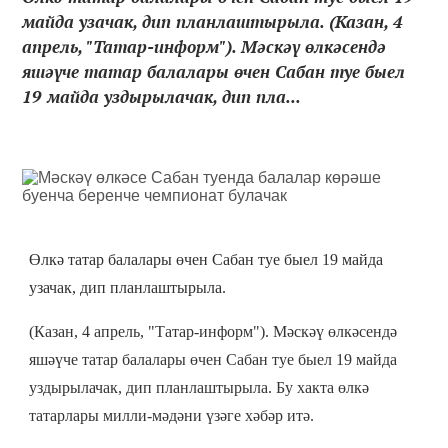
майда узачак, дип планлаштырыла. (Казан, 4
апрель, "Татар-информ"). Мәскәү өлкәсендә
яшәүче татар балалары өчен Сабан туе быел
19 майда уздырылачак, дип пла...
Өлкә татар балалары өчен Сабан туе быел 19 майда
узачак, дип планлаштырыла.
(Казан, 4 апрель, "Татар-информ"). Мәскәү өлкәсендә
яшәүче татар балалары өчен Сабан туе быел 19 майда
уздырылачак, дип планлаштырыла. Бу хакта өлкә
татарлары милли-мәдәни үзәге хәбәр итә.