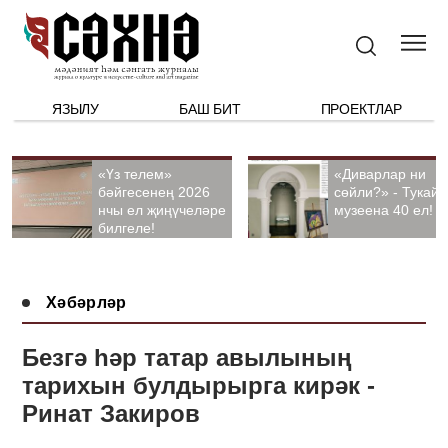
ЯЗЫЛУ
БАШ БИТ
ПРОЕКТЛАР
«Үз телем»
«Диварлар ни
бәйгесенең 2026
сөйли?» - Тукай
нчы ел җиңүчеләре
музеена 40 ел!
билгеле!
Хәбәрләр
Безгә һәр татар авылының
тарихын булдырырга кирәк -
Ринат Закиров