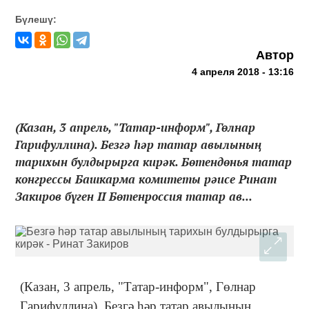
Бүлешү:
Автор
4 апреля 2018 - 13:16
(Казан, 3 апрель, "Татар-информ", Гөлнар
Гарифуллина). Безгә һәр татар авылының
тарихын булдырырга кирәк. Бөтендөнья татар
конгрессы Башкарма комитеты рәисе Ринат
Закиров бүген II Бөтенроссия татар ав...
(Казан, 3 апрель, "Татар-информ", Гөлнар
Гарифуллина). Безгә һәр татар авылының