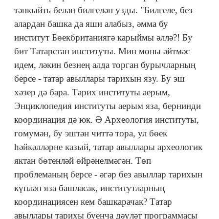
тәнкыйть белән билгеләп узды. "Билгеле, без
алардан башка да яши алабыз, әмма бу
институт Бөекбританиягә карыймы әллә?! Бу
бит Татарстан институты. Мин моны әйтмәс
идем, ләкин безнең алда торган бурычларның
берсе - татар авыллары тарихын язу. Бу эш
хәзер дә бара. Тарих институты аерым,
Энциклопедия институты аерым яза, бернинди
координация дә юк. Ә Археология институты,
гомумән, бу эштән читтә тора, ул бөек
һәйкәлләрне казый, татар авыллары археологик
яктан бөтенләй өйрәнелмәгән. Төп
проблеманың берсе - әгәр без авыллар тарихын
күпләп яза башласак, институтларның
координациясен кем башкарачак? Татар
авыллары тарихы буенча дәүләт программасы