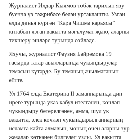
Журналист Илдар Кыямов төбәк тарихын язу
буенча үз тәҗрибәсе белән уртаклашты. Узган
елда дөнья күргән “Кара Чишмә карьясы”
китабын язган вакытта мәгълүмат җыю, аларны
тикшерү эшләре турында сөйләде.
Язучы, журналист Фәүзия Бәйрәмова 19
гасырда татар авылларында чукындырулар
темасын күтәрде. Бу теманың ачылмаганын
әйтте.
Ул 1764 елда Екатерина II заманнарында дин
иреге турында указ кабул ителгәнен, көчләп
чукындыру бетерелгәнен, әмма, шул ук
вакытта, элек көчләп чукындырылганнарның
исламга кайта алмавын, моның өчен аларны зур
җәзалар көткәнен билгеләп узды. Ул вакытта