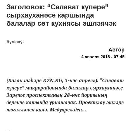
Заголовок: “Салават күпере”
сырхауханәсе каршында
балалар сөт кухнясы эшләячәк
Бүлешү:
Автор
4 апреля 2018 - 07:45
(Казан шәһәре KZN.RU, 3-нче апрель). “Салават
күпере” микрорайонында балалар сырхауханәсе
Заречье проспектының 28-нче йортының
беренче катында урнашачак. Проектлау эшләре
төгәлләнеп килә. Медучрежден...