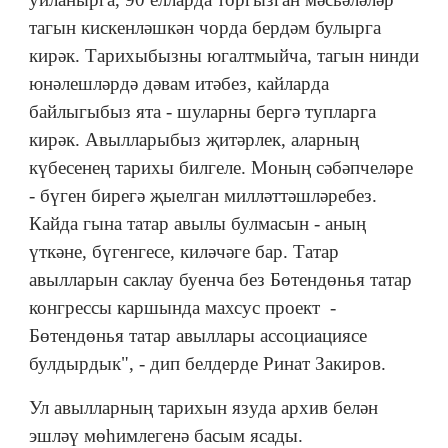
тагын кискенләшкән чорда бердәм булырга
кирәк. Тарихыбызны югалтмыйча, тагын нинди
юнәлешләрдә дәвам итәбез, кайларда
байлыгыбыз ята - шуларны бергә тупларга
кирәк. Авылларыбыз җитәрлек, аларның
күбесенең тарихы билгеле. Моның сәбәпчеләре
- бүген бирегә җыелган милләттәшләребез.
Кайда гына татар авылы булмасын - аның
үткәне, бүгенгесе, киләчәге бар. Татар
авылларын саклау буенча без Бөтендөнья татар
конгрессы каршында махсус проект -
Бөтендөнья татар авыллары ассоциациясе
булдырдык", - дип белдерде Ринат Закиров.
Ул авылларның тарихын язуда архив белән
эшләү мөһимлегенә басым ясады.