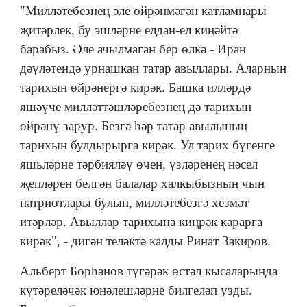
"Милләтебезнең әле өйрәнмәгән катламнары
җитәрлек, бу эшләрне елдан-ел киңәйтә
барабыз. Әле ачылмаган бер өлкә - Иран
дәүләтендә урнашкан татар авыллары. Аларның
тарихын өйрәнергә кирәк. Башка илләрдә
яшәүче милләттәшләребезнең дә тарихын
өйрәнү зарур. Безгә һәр татар авылының
тарихын булдырырга кирәк. Ул тарих бүгенге
яшьләрне тәрбияләү өчен, үзләренең нәсел
җепләрен белгән балалар халкыбызның чын
патриотлары булып, милләтебезгә хезмәт
итәрләр. Авыллар тарихына киңрәк карарга
кирәк", - дигән теләктә калды Ринат Закиров.
Альберт Борһанов түгәрәк өстәл кысаларында
күтәреләчәк юнәлешләрне билгеләп узды.