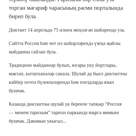
торган мәгариф чарасының рәсми порталында
биреп була.
Диктант 14 апрельдә 75 илнең меңләгән шәһәрендә уза.
Сайтта Россия һәм чит ил шәһәрләрендә үзеңә җайлы
мәйданны сайлап була.
Традицион мәйданнар булып, югары уку йортлары,
мәктәп, китапханәләр санала. Шулай да быел диктантны
кайбер почта бүлекчәләрендә һәм поездларда язып
булачак.
Казанда диктантны шулай ук беренче тапкыр “Россия
— минем тарихым” тарихи паркында язарга мөмкин
булачак.
Дәвамын укыгыз...