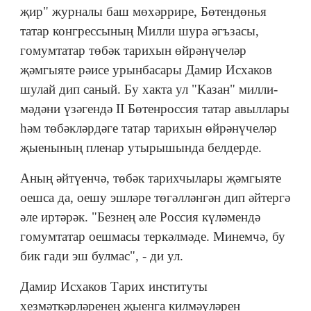
җир" журналы баш мөхәррире, Бөтендөнья
татар конгрессының Милли шура әгъзасы,
гомумтатар төбәк тарихын өйрәнүчеләр
җәмгыяте рәисе урынбасары Дамир Исхаков
шулай дип саный. Бу хакта ул "Казан" милли-
мәдәни үзәгендә II Бөтенроссия татар авыллары
һәм төбәкләрдәге татар тарихын өйрәнүчеләр
җыенының пленар утырышында белдерде.
Аның әйтүенчә, төбәк тарихчылары җәмгыяте
оешса да, оешу эшләре төгәлләнгән дип әйтергә
әле иртәрәк. "Безнең әле Россия күләмендә
гомумтатар оешмасы теркәлмәде. Минемчә, бу
бик гади эш булмас", - ди ул.
Дамир Исхаков Тарих институты
хезмәткәрләренең җыенга килмәүләрен