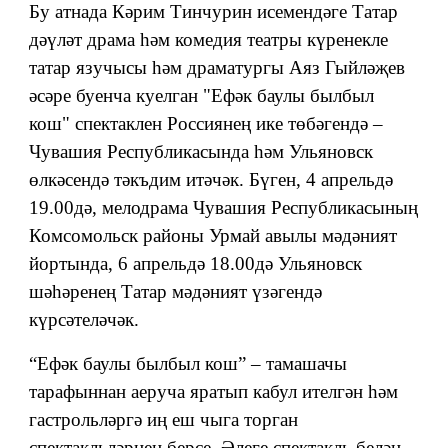
Бу атнада Кәрим Тинчурин исемендәге Татар
дәүләт драма һәм комедия театры күренекле
татар язучысы һәм драматургы Аяз Гыйләҗев
әсәре буенча куелган "Ефәк баулы былбыл
кош" спектаклен Россиянең ике төбәгендә –
Чувашия Республикасында һәм Ульяновск
өлкәсендә тәкъдим итәчәк. Бүген, 4 апрельдә
19.00дә, мелодрама Чувашия Республикасының
Комсомольск районы Урмай авылы мәдәният
йортында, 6 апрельдә 18.00дә Ульяновск
шәһәренең Татар мәдәният үзәгендә
күрсәтеләчәк.
“Ефәк баулы былбыл кош” – тамашачы
тарафыннан аеруча яратып кабул ителгән һәм
гастрольләргә иң еш чыга торган
спектакльләрнең берсе. Әлеге спектакль белән