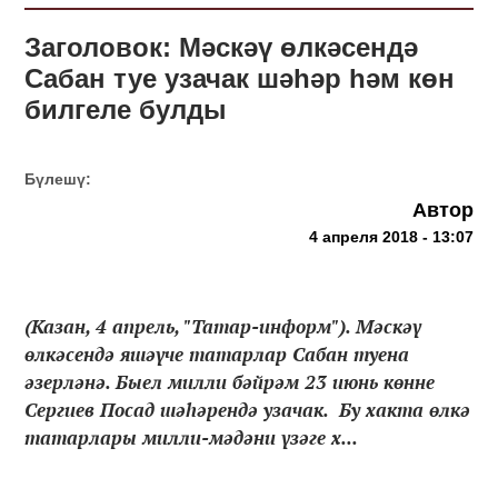
Заголовок: Мәскәү өлкәсендә
Сабан туе узачак шәһәр һәм көн
билгеле булды
Бүлешү:
Автор
4 апреля 2018 - 13:07
(Казан, 4 апрель, "Татар-информ"). Мәскәү
өлкәсендә яшәүче татарлар Сабан туена
әзерләнә. Быел милли бәйрәм 23 июнь көнне
Сергиев Посад шәһәрендә узачак. Бу хакта өлкә
татарлары милли-мәдәни үзәге х...