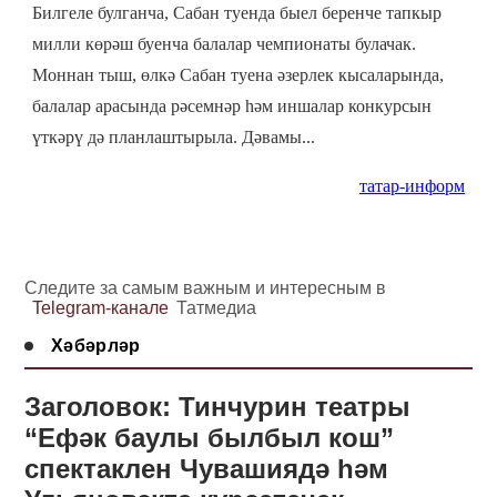
Билгеле булганча, Сабан туенда быел беренче тапкыр
милли көрәш буенча балалар чемпионаты булачак.
Моннан тыш, өлкә Сабан туена әзерлек кысаларында,
балалар арасында рәсемнәр һәм иншалар конкурсын
үткәрү дә планлаштырыла.
Д
әвамы...
татар-информ
Следите за самым важным и интересным в
Telegram-канале
Татмедиа
Хәбәрләр
Заголовок: Тинчурин театры
“Ефәк баулы былбыл кош”
спектаклен Чувашиядә һәм