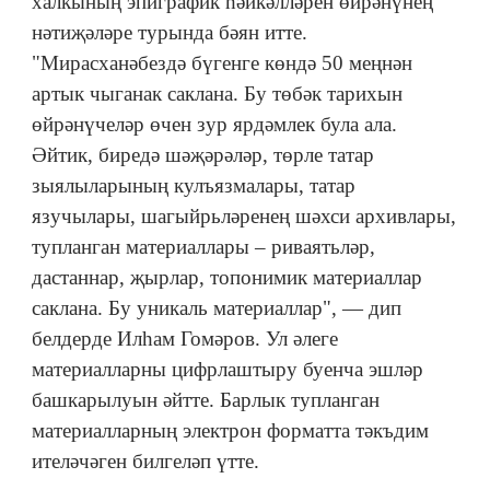
халкының эпиграфик һәйкәлләрен өйрәнүнең
нәтиҗәләре турында бәян итте.
"Мирасханәбездә бүгенге көндә 50 меңнән
артык чыганак саклана. Бу төбәк тарихын
өйрәнүчеләр өчен зур ярдәмлек була ала.
Әйтик, биредә шәҗәрәләр, төрле татар
зыялыларының кулъязмалары, татар
язучылары, шагыйрьләренең шәхси архивлары,
тупланган материаллары – риваятьләр,
дастаннар, җырлар, топонимик материаллар
саклана. Бу уникаль материаллар", — дип
белдерде Илһам Гомәров. Ул әлеге
материалларны цифрлаштыру буенча эшләр
башкарылуын әйтте. Барлык тупланган
материалларның электрон форматта тәкъдим
ителәчәген билгеләп үтте.