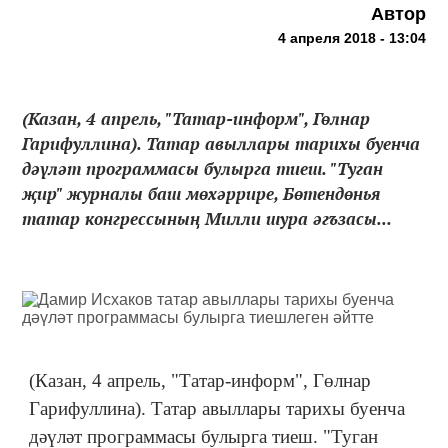
Автор
4 апреля 2018 - 13:04
(Казан, 4 апрель, "Татар-информ", Гөлнар
Гарифуллина). Татар авыллары тарихы буенча
дәүләт программасы булырга тиеш. "Туган
җир" журналы баш мөхәррире, Бөтендөнья
татар конгрессының Милли шура әгъзасы...
(Казан, 4 апрель, "Татар-информ", Гөлнар
Гарифуллина). Татар авыллары тарихы буенча
дәүләт программасы булырга тиеш. "Туган