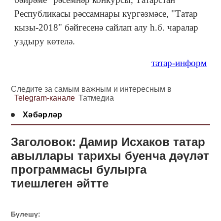
Республикасы рәссамнары күргәзмәсе, "Татар
кызы-2018" бәйгесенә сайлап алу һ.б. чаралар
уздыру көтелә.
татар-информ
Следите за самым важным и интересным в
Telegram-канале
Татмедиа
Хәбәрләр
Заголовок: Дамир Исхаков татар
авыллары тарихы буенча дәүләт
программасы булырга
тиешлеген әйтте
Бүлешү: