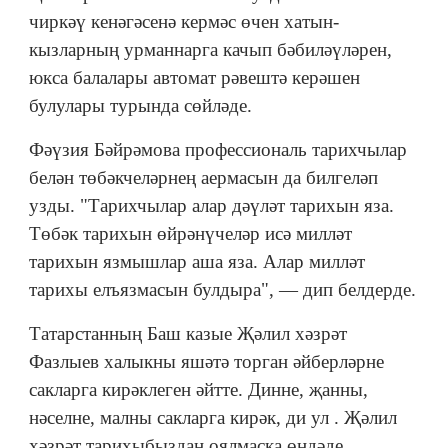
чиркәү кенәгәсенә кермәс өчен хатын-
кызларның урманнарга качып бәбиләүләрен,
юкса балалары автомат рәвештә керәшен
булулары турында сөйләде.
Фәүзия Бәйрәмова профессиональ тарихчылар
белән төбәкчеләрнең аермасын да билгеләп
узды. "Тарихчылар алар дәүләт тарихын яза.
Төбәк тарихын өйрәнүчеләр исә милләт
тарихын язмышлар аша яза. Алар милләт
тарихы елъязмасын булдыра", — дип белдерде.
Татарстанның Баш казые Җәлил хәзрәт
Фазлыев халыкны яшәтә торган әйберләрне
сакларга кирәклеген әйтте. Динне, җанны,
нәселне, малны сакларга кирәк, ди ул . Җәлил
хәзрәт тарихыбыздан оялмаска өндәде.