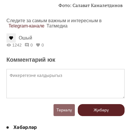
Фото: Салават Камалетдинов
Следите за самым важным и интересным в
Telegram-канале
Татмедиа
Ошый
1242
0
0
Комментарий юк
Теркәлү
Җибәрү
Хәбәрләр