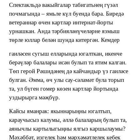
Спектакльдә вакыйгалар табигатьнең гүзәл
почмагында – ямьле күл буенда бара. Биредә
ветераннар өчен картлар интернат-йорты
урнашкан. Анда тәрбияләнүчеләрне язмыш
төрле юллар белән шунда китергән. Кемдер
гаиләсен сугыш елларында югалткан, икенче
берәүләр балалары исән булып та ятим калган.
Төп герой Рәшидәнең дә кайчандыр үз гаиләсе
булган. Әмма, өч улы сау-сәламәт була торып
та, ул бүген гомер көзен картлар йортында
уздырырга мәҗбүр.
Кайсы яманрак: якыннарыңны югалтып,
караучысыз калумы, әллә балаларың булып та,
аянычлы картылыгыңны ялгыз каршылаумы?
Мәхәббәт, изгелек һәм мәрхәмәтлелек кебек