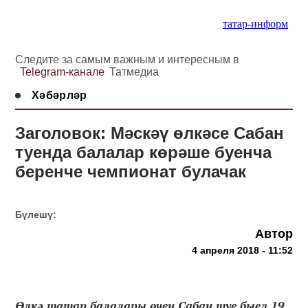
татар-информ
Следите за самым важным и интересным в
Telegram-канале
Татмедиа
Хәбәрләр
Заголовок: Мәскәү өлкәсе Сабан
туенда балалар көрәше буенча
беренче чемпионат булачак
Бүлешү:
Автор
4 апреля 2018 - 11:52
Өлкә татар балалары өчен Сабан туе быел 19