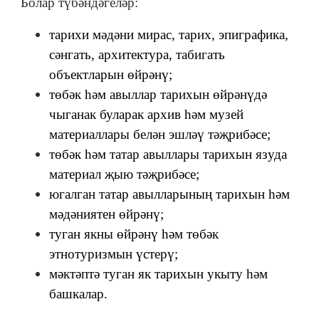
Болар түбәндәгеләр:
тарихи мәдәни мирас, тарих, эпиграфика,
сәнгать, архитектура, табигать
объектларын өйрәнү;
төбәк һәм авыллар тарихын өйрәнүдә
чыганак буларак архив һәм музей
материаллары белән эшләү тәҗрибәсе;
төбәк һәм татар авыллары тарихын язуда
материал җыю тәҗрибәсе;
югалган татар авылларының тарихын һәм
мәдәниятен өйрәнү;
туган якны өйрәнү һәм төбәк
этнотуризмын үстерү;
мәктәптә туган як тарихын укыту һәм
башкалар.