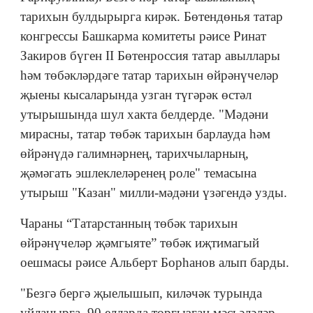
тарихын булдырырга кирәк. Бөтендөнья татар
конгрессы Башкарма комитеты рәисе Ринат
Закиров бүген II Бөтенроссия татар авыллары
һәм төбәкләрдәге татар тарихын өйрәнүчеләр
җыены кысаларында узган түгәрәк өстәл
утырышында шул хакта белдерде. "Мәдәни
мирасны, татар төбәк тарихын барлауда һәм
өйрәнүдә галимнәрнең, тарихчыларның,
җәмәгать эшлеклеләренең роле" темасына
утырыш "Казан" милли-мәдәни үзәгендә узды.
Чараны “Татарстанның төбәк тарихын
өйрәнүчеләр җәмгыяте” төбәк иҗтимагый
оешмасы рәисе Альберт Борһанов алып барды.
"Безгә бергә җыелышып, киләчәк турында
уйланырга, 90 елларда торгызган мәсьәләләр