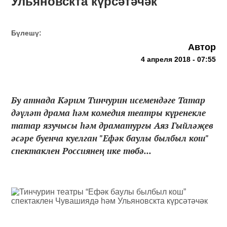
Ульяновскта күрсәтәчәк
Бүлешү:
Автор
4 апреля 2018 - 07:55
Бу атнада Кәрим Тинчурин исемендәге Татар
дәүләт драма һәм комедия театры күренекле
татар язучысы һәм драматургы Аяз Гыйләҗев
әсәре буенча куелган "Ефәк баулы былбыл кош"
спектаклен Россиянең ике төбә...