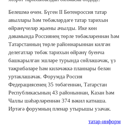
Белешмә өчен. Бүген II Бөтенроссия татар
авыллары һәм төбәкләрдәге татар тарихын
өйрәнүчеләр җыены ачылды. Ике көн
дәвамында Россиянең төрле төбәкләреннән һәм
Татарстанның төрле районнарыннан килгән
делегатлар төбәк тарихын өйрәнү буенча
башкарылган эшләре турында сөйләшәчәк, үз
тәҗрибәләре һәм киләчәккә планнары белән
уртаклашачак. Форумда Россия
Федерациясенең 35 төбәгеннән, Татарстан
Республикасының 43 районыннан, Казан һәм
Чаллы шәһәрләреннән 374 вәкил катнаша.
Иртәгә форумның пленар утырышы узачак.
татар-информ