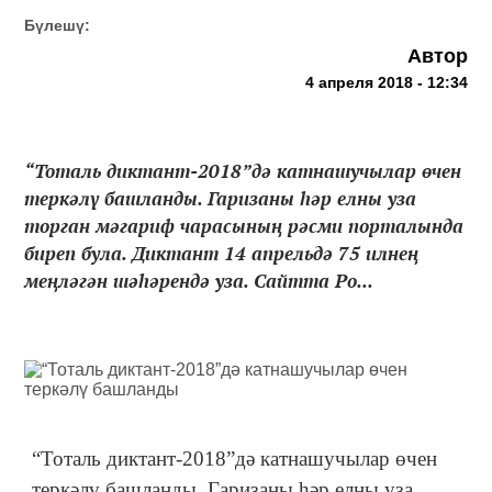
Бүлешү:
Автор
4 апреля 2018 - 12:34
“Тоталь диктант-2018”дә катнашучылар өчен
теркәлү башланды. Гаризаны һәр елны уза
торган мәгариф чарасының рәсми порталында
биреп була. Диктант 14 апрельдә 75 илнең
меңләгән шәһәрендә уза. Сайтта Ро...
“Тоталь диктант-2018”дә катнашучылар өчен
теркәлү башланды. Гаризаны һәр елны уза