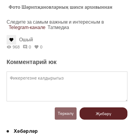
Фото Шәрипҗановларның шәхси архивыннан
Следите за самым важным и интересным в
Telegram-канале
Татмедиа
Ошый
968
0
0
Комментарий юк
Теркәлү
Җибәрү
Хәбәрләр