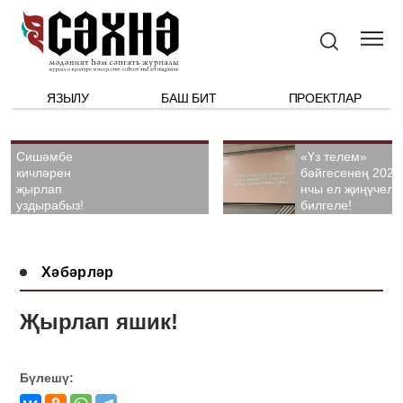
ЯЗЫЛУ
БАШ БИТ
ПРОЕКТЛАР
Сишәмбе
«Үз телем»
кичләрен
бәйгесенең 2026
җырлап
нчы ел җиңүчелә
уздырабыз!
билгеле!
Хәбәрләр
Җырлап яшик!
Бүлешү: