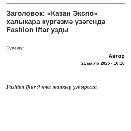
Заголовок: «Казан Экспо»
халыкара күргәзмә үзәгендә
Fashion Iftar узды
Бүлешү:
Автор
21 марта 2025 - 10:18
Fashion Iftar 9 нчы тапкыр уздырыла