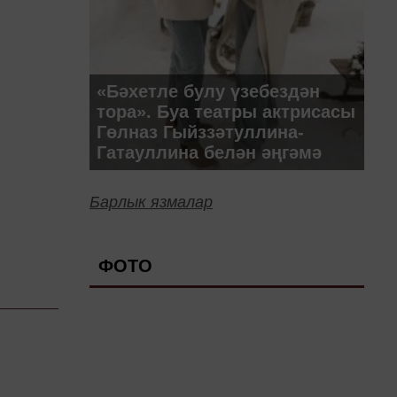
«Бәхетле булу үзебездән
тора». Буа театры актрисасы
Гөлназ Гыйззәтуллина-
Гатауллина белән әңгәмә
Барлык язмалар
ФОТО