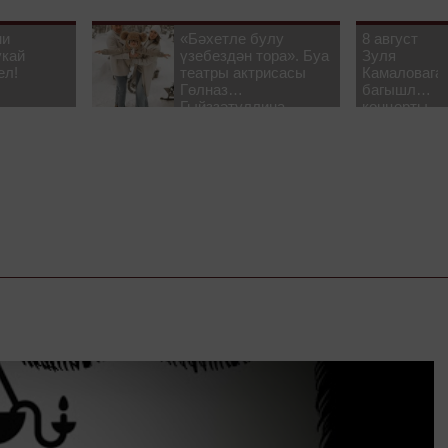
ни
«Бәхетле булу
8 август
укай
үзебездән тора». Буа
Зуля
ел!
театры актрисасы
Камаловага
Гөлназ
багышлау
Гыйззәтуллина-
концерты
Гатауллина белән
узачак
әңгәмә