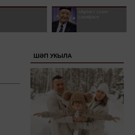
«Артист сүзе»
сәхифәсе
ШӘП УКЫЛА