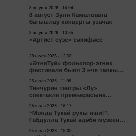
3 августа 2026 - 14:04
8 август Зуля Камаловага
багышлау концерты узачак
2 августа 2026 - 10:55
«Артист сүзе» сәхифәсе
29 июля 2026 - 12:00
«ӘтнәТуй» фольклор-этник
фестивале быел 3 нче тапкыр
узачак
26 июля 2026 - 11:09
Тинчурин театры «Лу»
спектакле премьерасына
әзерләнә
25 июля 2026 - 16:17
“Монда Тукай рухы яши!”.
Габдулла Тукай әдәби музеена
40 ел
24 июля 2026 - 18:00