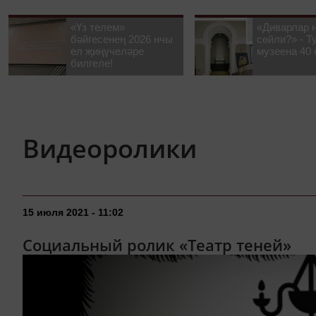
«Үз телем»
«Диварлар 
бәйгесенең 2026 нчы
сөйли?» - Т
ел җиңүчеләре
музеена 40 
билгеле!
Видеоролики
15 июля 2021 - 11:02
Социальный ролик «Театр теней»