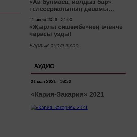
«Ай булмаса, йолдыз бар»
телесериалының дәвамы
төшерелә!
21 июля 2026 - 21:00
«Җырлы сишәмбе»нең өченче
чарасы узды!
Барлык яңалыклар
АУДИО
21 мая 2021 - 16:32
«Кария-Закария» 2021