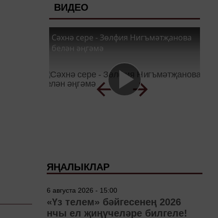
ВИДЕО
Сәхнә сере - Зөлфия Нигъмәтҗанова
белән әңгәмә
ЯҢАЛЫКЛАР
6 августа 2026 - 15:00
«Үз телем» бәйгесенең 2026
нчы ел җиңүчеләре билгеле!