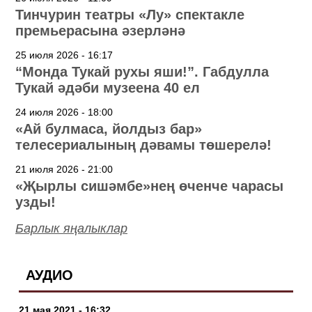
Тинчурин театры «Лу» спектакле
премьерасына әзерләнә
25 июля 2026 - 16:17
“Монда Тукай рухы яши!”. Габдулла
Тукай әдәби музеена 40 ел
24 июля 2026 - 18:00
«Ай булмаса, йолдыз бар»
телесериалының дәвамы төшерелә!
21 июля 2026 - 21:00
«Җырлы сишәмбе»нең өченче чарасы
узды!
Барлык яңалыклар
АУДИО
21 мая 2021 - 16:32