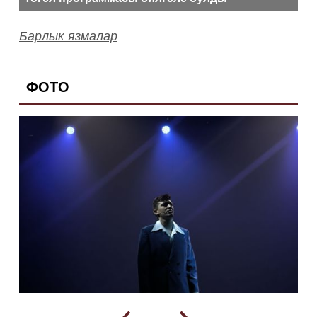
Барлык язмалар
ФОТО