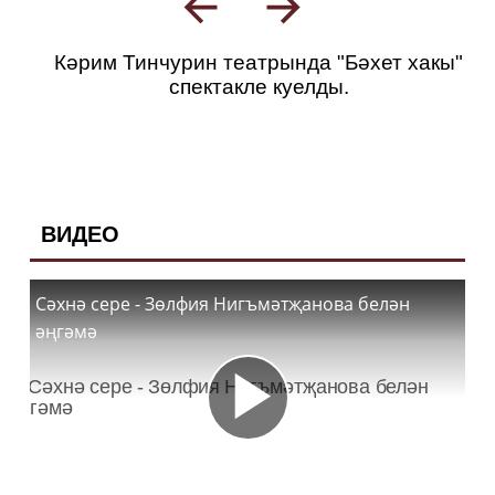
Кәрим Тинчурин театрында "Бәхет хакы"
спектакле куелды.
ВИДЕО
Сәхнә сере - Зөлфия Нигъмәтҗанова белән
әңгәмә