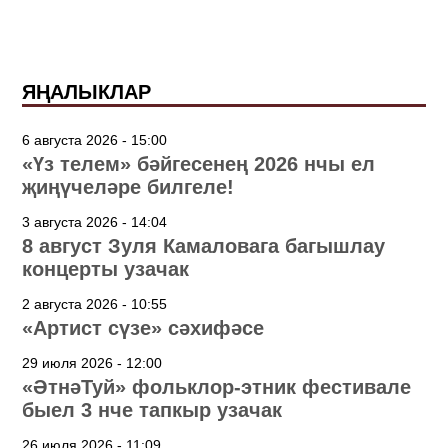
ЯҢАЛЫКЛАР
6 августа 2026 - 15:00
«Үз телем» бәйгесенең 2026 нчы ел
җиңүчеләре билгеле!
3 августа 2026 - 14:04
8 август Зуля Камаловага багышлау
концерты узачак
2 августа 2026 - 10:55
«Артист сүзе» сәхифәсе
29 июля 2026 - 12:00
«ӘтнәТуй» фольклор-этник фестивале
быел 3 нче тапкыр узачак
26 июля 2026 - 11:09