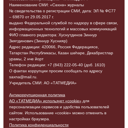
Наименование СМИ: «Сәхнә» журналы
№ свидетельства о регистрации СМИ, дата: ЭЛ № ФС77
– 69870 от 29.05.2017 г.
выдано Федеральной службой по надзору в сфере связи,
информационных технологий и массовых коммуникаций
ФИО главного редактора: Хуснутдинов Зиннур
Зиятдинович (Зиннур Хуснияр)
Адрес редакции: 420066, Россия Федерациясе,
Татарстан Республикасы, Казан шәһәре, Декабристлар
урамы, 2 нче йорт
Телефон редакции: +7 (843) 222-05-40 (доб. 1610)
О фактах коррупции просим сообщать по адресу
saxna@mail.ru.
Учредитель СМИ: АО «ТАТМЕДИА»
Антикоррупционная политика
АО «ТАТМЕДИА» использует «cookie»
для
персонализации сервисов и удобства пользователей
сайтом. Использование «cookie» можно отменить в
настройках браузера.
Политика конфиденциальности