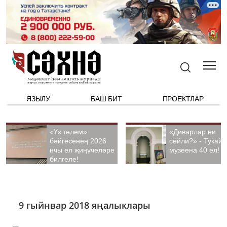
ЯЗЫЛУ
БАШ БИТ
ПРОЕКТЛАР
«Үз телем»
«Диварлар ни
бәйгесенең 2026
сөйли?» - Тукай
нчы ел җиңүчеләре
музеена 40 ел!
билгеле!
9 гыйнвар 2018 яңалыклары