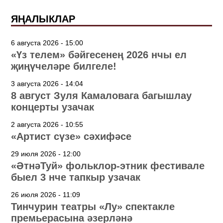
ЯҢАЛЫКЛАР
6 августа 2026 - 15:00
«Үз телем» бәйгесенең 2026 нчы ел
җиңүчеләре билгеле!
3 августа 2026 - 14:04
8 август Зуля Камаловага багышлау
концерты узачак
2 августа 2026 - 10:55
«Артист сүзе» сәхифәсе
29 июля 2026 - 12:00
«ӘтнәТуй» фольклор-этник фестивале
быел 3 нче тапкыр узачак
26 июля 2026 - 11:09
Тинчурин театры «Лу» спектакле
премьерасына әзерләнә