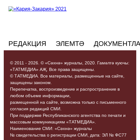
РЕДАКЦИЯ
ЭЛЕМТӘ
ДОКУМЕНТЛ
© 2011 - 2026. © «Сәхнә» журналы, 2020. Гамәлгә куючы:
«ТАТМЕДИА» АҖ. Все права защищены.
© ТАТМЕДИА. Все материалы, размещенные на сайте,
защищены законом.
Перепечатка, воспроизведение и распространение в
любом объеме информации,
размещенной на сайте, возможна только с письменного
согласия редакций СМИ.
При поддержке Республиканского агентства по печати и
массовым коммуникациям «ТАТМЕДИА».
Наименование СМИ: «Сәхнә» журналы
№ свидетельства о регистрации СМИ, дата: ЭЛ № ФС77