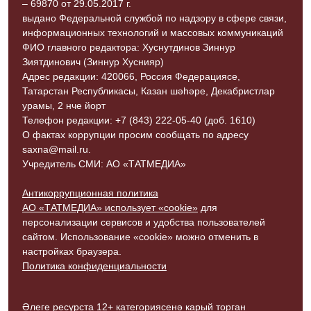
– 69870 от 29.05.2017 г.
выдано Федеральной службой по надзору в сфере связи,
информационных технологий и массовых коммуникаций
ФИО главного редактора: Хуснутдинов Зиннур
Зиятдинович (Зиннур Хуснияр)
Адрес редакции: 420066, Россия Федерациясе,
Татарстан Республикасы, Казан шәһәре, Декабристлар
урамы, 2 нче йорт
Телефон редакции: +7 (843) 222-05-40 (доб. 1610)
О фактах коррупции просим сообщать по адресу
saxna@mail.ru.
Учредитель СМИ: АО «ТАТМЕДИА»
Антикоррупционная политика
АО «ТАТМЕДИА» использует «cookie»
для
персонализации сервисов и удобства пользователей
сайтом. Использование «cookie» можно отменить в
настройках браузера.
Политика конфиденциальности
Әлеге ресурста 12+ категориясенә карый торган