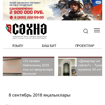
ЯЗЫЛУ
БАШ БИТ
ПРОЕКТЛАР
«Үз телем»
«Диварлар ни
бәйгесенең 2026
сөйли?» - Тукай
нчы ел җиңүчеләре
музеена 40 ел!
билгеле!
8 сентябрь 2018 яңалыклары