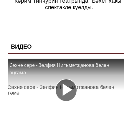
Кәрим Тинчурин театрында "Бәхет хакы"
спектакле куелды.
ВИДЕО
Сәхнә сере - Зөлфия Нигъмәтҗанова белән
әңгәмә