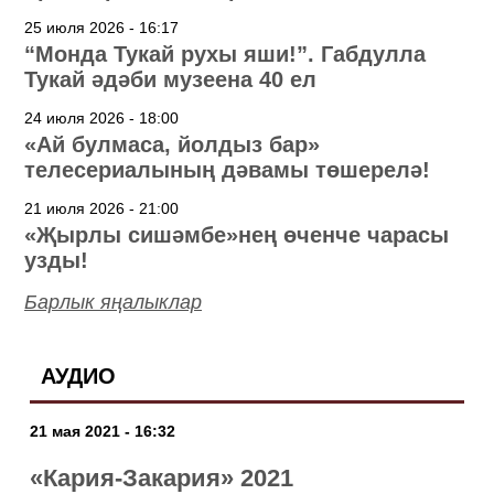
25 июля 2026 - 16:17
“Монда Тукай рухы яши!”. Габдулла
Тукай әдәби музеена 40 ел
24 июля 2026 - 18:00
«Ай булмаса, йолдыз бар»
телесериалының дәвамы төшерелә!
21 июля 2026 - 21:00
«Җырлы сишәмбе»нең өченче чарасы
узды!
Барлык яңалыклар
АУДИО
21 мая 2021 - 16:32
«Кария-Закария» 2021