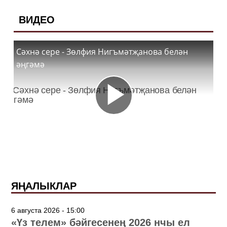
ВИДЕО
Сәхнә сере - Зөлфия Нигъмәтҗанова белән
әңгәмә
ЯҢАЛЫКЛАР
6 августа 2026 - 15:00
«Үз телем» бәйгесенең 2026 нчы ел