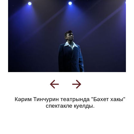
Кәрим Тинчурин театрында "Бәхет хакы"
спектакле куелды.