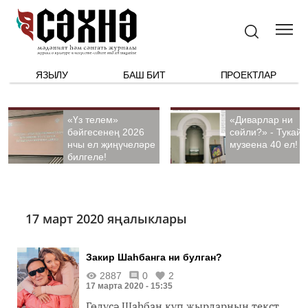
ЯЗЫЛУ
БАШ БИТ
ПРОЕКТЛАР
«Үз телем»
«Диварлар ни
бәйгесенең 2026
сөйли?» - Тукай
нчы ел җиңүчеләре
музеена 40 ел!
билгеле!
17 март 2020 яңалыклары
Закир Шаһбанга ни булган?
2887
0
2
17 марта 2020 - 15:35
Гөлүсә Шаһбан күп җырларның текст