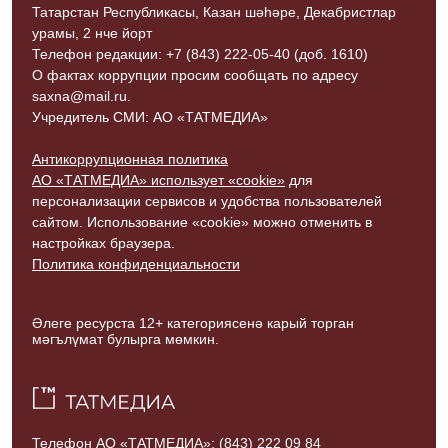
Татарстан Республикасы, Казан шәһәре, Декабристлар
урамы, 2 нче йорт
Телефон редакции: +7 (843) 222-05-40 (доб. 1610)
О фактах коррупции просим сообщать по адресу
saxna@mail.ru.
Учредитель СМИ: АО «ТАТМЕДИА»
Антикоррупционная политика
АО «ТАТМЕДИА» использует «cookie»
для
персонализации сервисов и удобства пользователей
сайтом. Использование «cookie» можно отменить в
настройках браузера.
Политика конфиденциальности
Әлеге ресурста 12+ категориясенә карый торган
мәгълүмат булырга мөмкин.
Телефон АО «ТАТМЕДИА»:
(843) 222 09 84