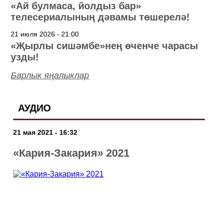
«Ай булмаса, йолдыз бар»
телесериалының дәвамы төшерелә!
21 июля 2026 - 21:00
«Җырлы сишәмбе»нең өченче чарасы
узды!
Барлык яңалыклар
АУДИО
21 мая 2021 - 16:32
«Кария-Закария» 2021