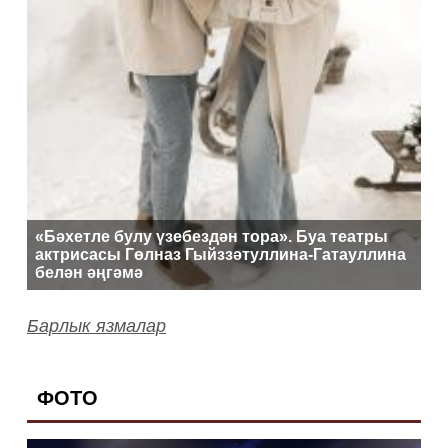
«Бәхетле булу үзебездән тора». Буа театры
актрисасы Гөлназ Гыйззәтуллина-Гатауллина
белән әңгәмә
Барлык язмалар
ФОТО