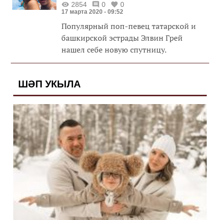
2854
0
0
17 марта 2020 - 09:52
Популярный поп-певец татарской и
башкирской эстрады Элвин Грей
нашел себе новую спутницу.
ШӘП УКЫЛА