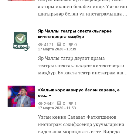
авторы икәнен беләбез инде. Үзе язган
шигырьләр белән ул инстаграмында да
бүлешә. Гөлүсә ‒ Закир Шаһбанның
хатыны.
Яр Чаллы театры спектакльләрне
кичектерергә мәҗбүр
4171
0
0
17 марта 2020 - 13:39
Яр Чаллы татар дәүләт драма
театры спектакльләрне кичектерергә
мәҗбүр. Бу хакта театр инстаграм аша
хәбәр итә.
«Халык коронавирус белән көрәшә, ә
сез...»
2642
0
1
17 марта 2020 - 11:53
Узган көнне Салават Фатхетдинов
инстаграм сәхифәсендә укучыларына
видео аша мөрәҗәгать итте. Биредә