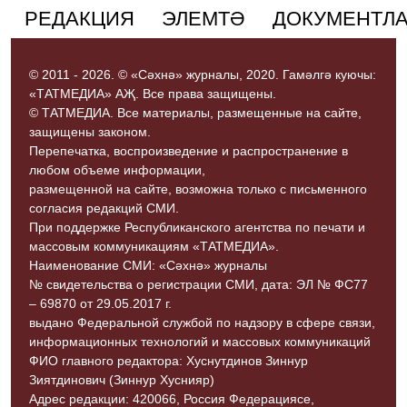
РЕДАКЦИЯ
ЭЛЕМТӘ
ДОКУМЕНТЛ
© 2011 - 2026. © «Сәхнә» журналы, 2020. Гамәлгә куючы:
«ТАТМЕДИА» АҖ. Все права защищены.
© ТАТМЕДИА. Все материалы, размещенные на сайте,
защищены законом.
Перепечатка, воспроизведение и распространение в
любом объеме информации,
размещенной на сайте, возможна только с письменного
согласия редакций СМИ.
При поддержке Республиканского агентства по печати и
массовым коммуникациям «ТАТМЕДИА».
Наименование СМИ: «Сәхнә» журналы
№ свидетельства о регистрации СМИ, дата: ЭЛ № ФС77
– 69870 от 29.05.2017 г.
выдано Федеральной службой по надзору в сфере связи,
информационных технологий и массовых коммуникаций
ФИО главного редактора: Хуснутдинов Зиннур
Зиятдинович (Зиннур Хуснияр)
Адрес редакции: 420066, Россия Федерациясе,