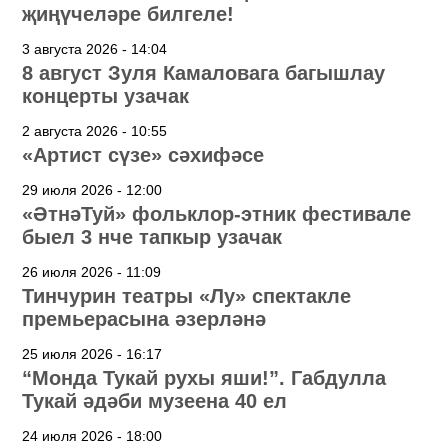
җиңүчеләре билгеле!
3 августа 2026 - 14:04
8 август Зуля Камаловага багышлау
концерты узачак
2 августа 2026 - 10:55
«Артист сүзе» сәхифәсе
29 июля 2026 - 12:00
«ӘтнәТуй» фольклор-этник фестивале
быел 3 нче тапкыр узачак
26 июля 2026 - 11:09
Тинчурин театры «Лу» спектакле
премьерасына әзерләнә
25 июля 2026 - 16:17
“Монда Тукай рухы яши!”. Габдулла
Тукай әдәби музеена 40 ел
24 июля 2026 - 18:00