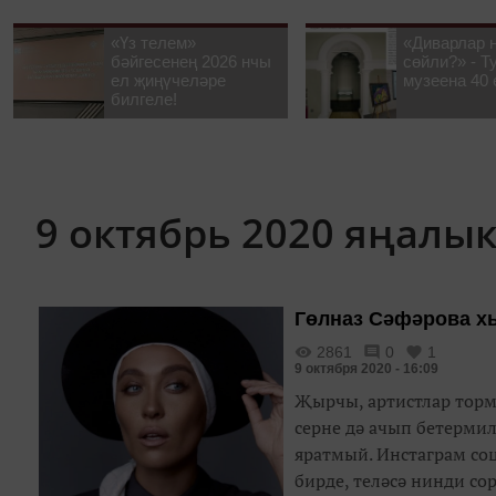
«Үз телем»
«Диварлар 
бәйгесенең 2026 нчы
сөйли?» - Т
ел җиңүчеләре
музеена 40 
билгеле!
9 октябрь 2020 яңалы
Гөлназ Сәфәрова х
2861
0
1
9 октября 2020 - 16:09
Җырчы, артистлар торм
серне дә ачып бетермил
яратмый. Инстаграм со
бирде, теләсә нинди со