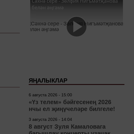
Сәхнә сере - Зөлфия Нигъмәтҗанова
белән әңгәмә
ЯҢАЛЫКЛАР
6 августа 2026 - 15:00
«Үз телем» бәйгесенең 2026
нчы ел җиңүчеләре билгеле!
3 августа 2026 - 14:04
8 август Зуля Камаловага
багышлау концерты узачак