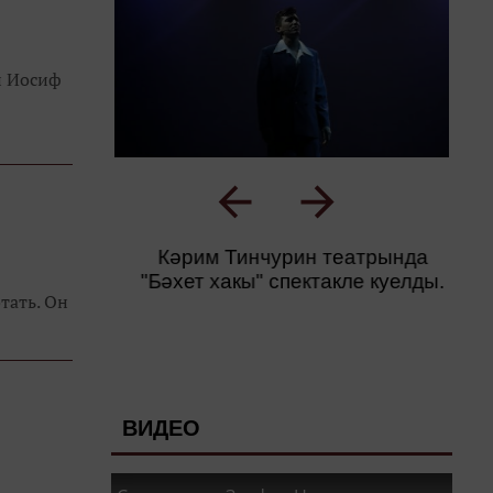
и Иосиф
Кәрим Тинчурин театрында
"Бәхет хакы" спектакле куелды.
тать. Он
ВИДЕО