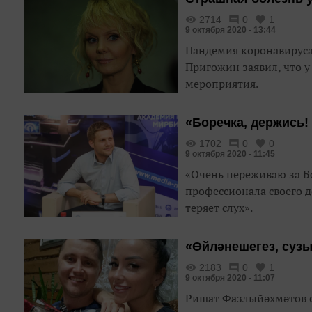
2714
0
1
9 октября 2020 - 13:44
Пандемия коронавируса 
Пригожин заявил, что 
мероприятия.
«Боречка, держись!
1702
0
0
9 октября 2020 - 11:45
«Очень переживаю за Б
профессионала своего де
теряет слух».
«Өйләнешегез, сузы
2183
0
1
9 октября 2020 - 11:07
Ришат Фазлыйәхмәтов с