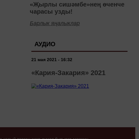
«Җырлы сишәмбе»нең өченче
чарасы узды!
Барлык яңалыклар
АУДИО
21 мая 2021 - 16:32
«Кария-Закария» 2021