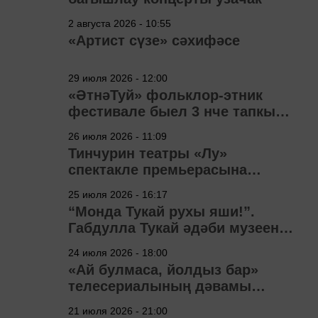
2 августа 2026 - 10:55
«Артист сүзе» сәхифәсе
29 июля 2026 - 12:00
«ӘтнәТуй» фольклор-этник
фестивале быел 3 нче тапкыр
узачак
26 июля 2026 - 11:09
Тинчурин театры «Лу»
спектакле премьерасына
әзерләнә
25 июля 2026 - 16:17
“Монда Тукай рухы яши!”.
Габдулла Тукай әдәби музеена
40 ел
24 июля 2026 - 18:00
«Ай булмаса, йолдыз бар»
телесериалының дәвамы
төшерелә!
21 июля 2026 - 21:00