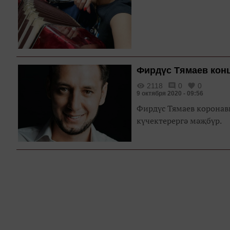
Фирдүс Тямаев кон
2118
0
0
9 октября 2020 - 09:56
Фирдүс Тямаев коронав
күчектерергә мәҗбүр.