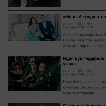
игътибарыгызга җиткер
«Моны без күрсәтерг
2462
0
0
9 октября 2020 - 14:52
Алмаз Мирзаянов һәм З
Баксаң, алар туй мәҗл
уздырганнар икән. Бу х
Идел буе Федераль 
узачак
1873
0
0
9 октября 2020 - 14:14
Идел буе федераль окр
инновацион хезмәт про
аерылып торалар.
Страшная болезнь 