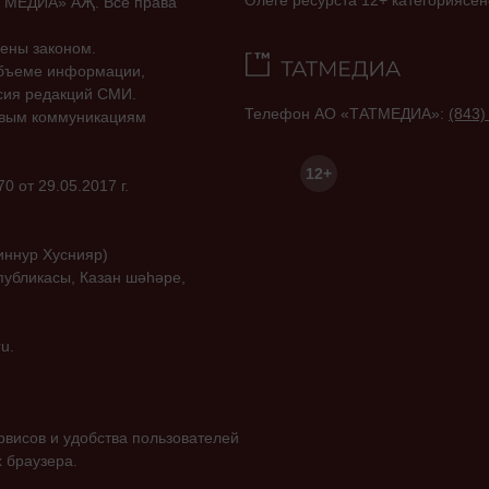
Әлеге ресурста 12+ категориясен
ТАТМЕДИА» АҖ. Все права
ены законом.
объеме информации,
асия редакций СМИ.
Телефон АО «ТАТМЕДИА»:
(843)
совым коммуникациям
12+
 от 29.05.2017 г.
иннур Хуснияр)
публикасы, Казан шәһәре,
u.
висов и удобства пользователей
 браузера.