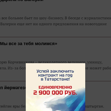
все больнее бьет по шоу-бизнесу. В беседе с журналистам
у Валерии еще нет ни одного предложения на новогодние
 Мы все за тебя молимся»
орю Корчевникова – великолепного ведущего, умницу,
ла. Из-за болезни, с которой он борется, он не может рабо
п йөрмәгез»
өйгән яры белән инстаграм битенә фото урнаштырган.