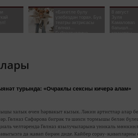
ни
«Бәхетле булу
8 август
укай
үзебездән тора». Буа
Зуля
ел!
театры актрисасы
Камаловага
Гөлназ
багышлау
Гыйззәтуллина-
концерты
Гатауллина белән
узачак
әңгәмә
клары
ыянәт турында: «Очраклы сексны кичерә алам»
ышы халык өчен һәрвакыт кызык. Ләкин артистлар алар б
әр. Гөлназ Сәфәрова бигрәк тә шәхси тормышы белән бүле
циаль челтәрендә Гөлназ язылучыларына уникаль мөмкин
равыгызга да җавап бирәм диде. Кайбер сорау-җавапларны 