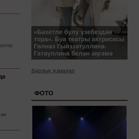
«Бәхетле булу үзебездән
тора». Буа театры актрисасы
дылар.
Гөлназ Гыйззәтуллина-
Гатауллина белән әңгәмә
Барлык язмалар
да
ФОТО
лән