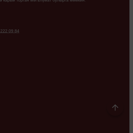
ә карый торган мәгълүмат булырга мөмкин.
 222 09 84