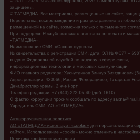
© 2011 - 2026. © «Сәхнә» журналы, 2020. Гамәлгә куючы: «
защищены.
© ТАТМЕДИА. Все материалы, размещенные на сайте, защищ
Перепечатка, воспроизведение и распространение в любом 
размещенной на сайте, возможна только с письменного согл
При поддержке Республиканского агентства по печати и мас
«ТАТМЕДИА».
Наименование СМИ: «Сәхнә» журналы
№ свидетельства о регистрации СМИ, дата: ЭЛ № ФС77 – 69870
выдано Федеральной службой по надзору в сфере связи,
информационных технологий и массовых коммуникаций
ФИО главного редактора: Хуснутдинов Зиннур Зиятдинович (З
Адрес редакции: 420066, Россия Федерациясе, Татарстан Рес
Декабристлар урамы, 2 нче йорт
Телефон редакции: +7 (843) 222-05-40 (доб. 1610)
О фактах коррупции просим сообщать по адресу saxna@mail.r
Учредитель СМИ: АО «ТАТМЕДИА»
Антикоррупционная политика
АО «ТАТМЕДИА» использует «cookie»
для персонализации сер
сайтом. Использование «cookie» можно отменить в настройках
Политика конфиденциальности