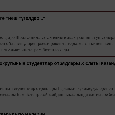
әбез:
ә тиеш түгелдер...»
өлфирә Шәйдуллина узган елны никах укытып, туй уздыр
есен өйләнешүләрен рәсми рәвештә теркәмәгән килеш кенә
акта Алмаз инстаграм битендә язды.
округының студентлар отрядлары Х слеты Казан
угының студентлар отрядлары һәрвакыт куләме, үзләренең
ектлары һәм Бөтенрәсәй мәйданчыкларында җиңүләре бе
ударила по Валерии