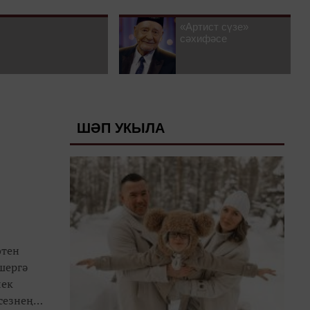
«Артист сүзе»
сәхифәсе
ШӘП УКЫЛА
өтен
шергә
лек
сезнең