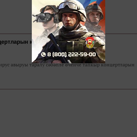
цертларын кичектерергә мәҗбүр
ирус авыруы таралу сәбәпле өченче тапкыр концертларын