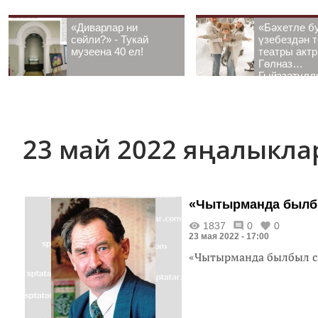
«Диварлар ни
«Бәхетле б
сөйли?» - Тукай
үзебездән т
музеена 40 ел!
театры акт
Гөлназ
Гыйззәтулл
Гатауллина
әңгәмә
23 май 2022 яңалыкл
«Чытырманда былб
1837
0
0
23 мая 2022 - 17:00
«Чытырманда былбыл 