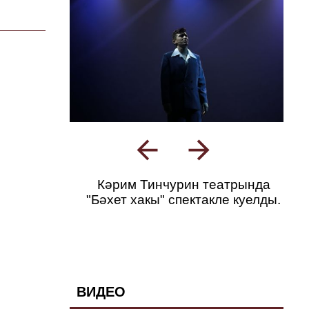
Кәрим Тинчурин театрында
"Бәхет хакы" спектакле куелды.
ВИДЕО