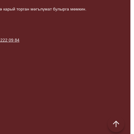
ә карый торган мәгълүмат булырга мөмкин.
 222 09 84