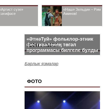
«Артист сүзе»
«Наш» Зельдин – Рим
сәхифәсе
Аминов!
«ӘтнәТуй» фольклор-этник
фестиваленең төгәл
ШӘП УКЫЛА
программасы билгеле булды
Барлык язмалар
ФОТО