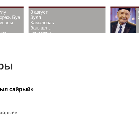
улу
8 август
ора». Буа
Зуля
рисасы
Камаловага
багышлау
ина-
концерты
 белән
узачак
ары
ыл сайрый»
сайрый»