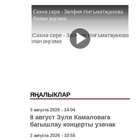
Сәхнә сере - Зөлфия Нигъмәтҗанова
белән әңгәмә
ЯҢАЛЫКЛАР
3 августа 2026 - 14:04
8 август Зуля Камаловага
багышлау концерты узачак
2 августа 2026 - 10:55