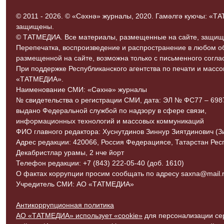
© 2011 - 2026. © «Сәхнә» журналы, 2020. Гамәлгә куючы: «
защищены.
© ТАТМЕДИА. Все материалы, размещенные на сайте, защищ
Перепечатка, воспроизведение и распространение в любом 
размещенной на сайте, возможна только с письменного согл
При поддержке Республиканского агентства по печати и мас
«ТАТМЕДИА».
Наименование СМИ: «Сәхнә» журналы
№ свидетельства о регистрации СМИ, дата: ЭЛ № ФС77 – 69870
выдано Федеральной службой по надзору в сфере связи,
информационных технологий и массовых коммуникаций
ФИО главного редактора: Хуснутдинов Зиннур Зиятдинович (З
Адрес редакции: 420066, Россия Федерациясе, Татарстан Рес
Декабристлар урамы, 2 нче йорт
Телефон редакции: +7 (843) 222-05-40 (доб. 1610)
О фактах коррупции просим сообщать по адресу saxna@mail.r
Учредитель СМИ: АО «ТАТМЕДИА»
Антикоррупционная политика
АО «ТАТМЕДИА» использует «cookie»
для персонализации сер