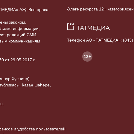
Әлеге ресурста 12+ категориясен
ТАТМЕДИА» АҖ. Все права
ены законом.
объеме информации,
асия редакций СМИ.
Телефон АО «ТАТМЕДИА»:
(843)
совым коммуникациям
12+
 от 29.05.2017 г.
иннур Хуснияр)
публикасы, Казан шәһәре,
u.
висов и удобства пользователей