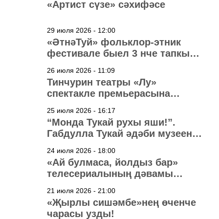
«Артист сүзе» сәхифәсе
29 июля 2026 - 12:00
«ӘтнәТуй» фольклор-этник
фестивале быел 3 нче тапкыр
узачак
26 июля 2026 - 11:09
Тинчурин театры «Лу»
спектакле премьерасына
әзерләнә
25 июля 2026 - 16:17
“Монда Тукай рухы яши!”.
Габдулла Тукай әдәби музеена
40 ел
24 июля 2026 - 18:00
«Ай булмаса, йолдыз бар»
телесериалының дәвамы
төшерелә!
21 июля 2026 - 21:00
«Җырлы сишәмбе»нең өченче
чарасы узды!