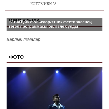
КОТЛЫЙБЫЗ!
ШӘП УКЫЛА
«ӘтнәТуй» фольклор-этник фестиваленең
төгәл программасы билгеле булды
Барлык язмалар
ФОТО