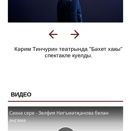
Кәрим Тинчурин театрында "Бәхет хакы"
спектакле куелды.
ВИДЕО
Сәхнә сере - Зөлфия Нигъмәтҗанова белән
әңгәмә