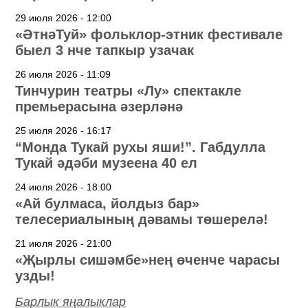
29 июля 2026 - 12:00
«ӘтнәТуй» фольклор-этник фестивале
быел 3 нче тапкыр узачак
26 июля 2026 - 11:09
Тинчурин театры «Лу» спектакле
премьерасына әзерләнә
25 июля 2026 - 16:17
“Монда Тукай рухы яши!”. Габдулла
Тукай әдәби музеена 40 ел
24 июля 2026 - 18:00
«Ай булмаса, йолдыз бар»
телесериалының дәвамы төшерелә!
21 июля 2026 - 21:00
«Җырлы сишәмбе»нең өченче чарасы
узды!
Барлык яңалыклар