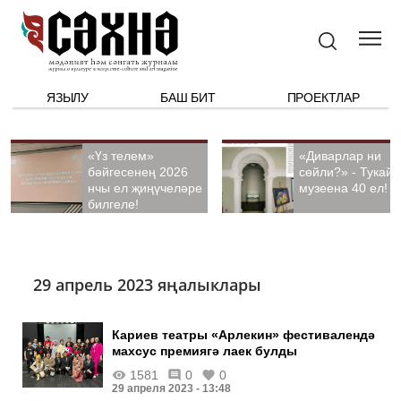
ЯЗЫЛУ
БАШ БИТ
ПРОЕКТЛАР
«Үз телем»
«Диварлар ни
бәйгесенең 2026
сөйли?» - Тукай
нчы ел җиңүчеләре
музеена 40 ел!
билгеле!
29 апрель 2023 яңалыклары
Кариев театры «Арлекин» фестивалендә
махсус премиягә лаек булды
1581
0
0
29 апреля 2023 - 13:48