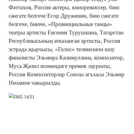
Фәттахов, Россия актеры, кинорежиссер, бию
сәнгате белгече Егор Дружинин, бию сәнгате
белгече, биюче, «Провинциальные танцы»
театры артисты Евгения Турушкина, Татарстан
Республикасының атказанган артисты, Россия
эстрада җырчысы, «Голос» телевизион шоу
финалисты Эльмира Кәлимуллина, композитор,
Муса Җәлил исемендәге премия лауреаты,
Россия Композиторлар Союзы әгъзасы Эльмир
Низамов чакырылды.