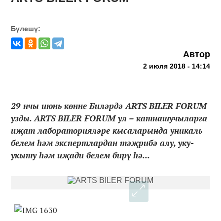
Бүлешү:
Автор
2 июля 2018 - 14:14
29 нчы июнь көнне Биләрдә ARTS BILER FORUM
узды. ARTS BILER FORUM ул – катнашучыларга
иҗат лабораторияләре кысаларында уникаль
белем һәм экспертлардан тәҗрибә алу, уку-
укыту һәм иҗади белем бирү һә...