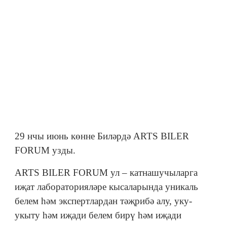
29 нчы июнь көнне Биләрдә ARTS BILER
FORUM узды.
ARTS BILER FORUM ул – катнашучыларга
иҗат лабораторияләре кысаларында уникаль
белем һәм экспертлардан тәҗрибә алу, уку-
укыту һәм иҗади белем бирү һәм иҗади