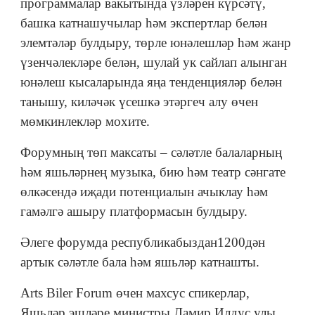
программалар вакытында үзләрен күрсәтү,
башка катнашучылар һәм экспертлар белән
элемтәләр булдыру, төрле юнәлешләр һәм жанр
үзенчәлекләре белән, шулай ук сайлап алынган
юнәлеш кысаларында яңа тенденцияләр белән
танышу, киләчәк үсешкә этәргеч алу өчен
мөмкинлекләр мохите.
Форумның төп максаты – сәләтле балаларның
һәм яшьләрнең музыка, бию һәм театр сәнгате
өлкәсендә иҗади потенциалын ачыклау һәм
гамәлгә ашыру платформасын булдыру.
Әлеге форумда республикабыздан1200дән
артык сәләтле бала һәм яшьләр катнашты.
Arts Biler Forum өчен махсус спикерлар,
Яшьләр эшләре министры Дамир Илдус улы