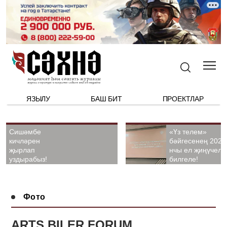
ЯЗЫЛУ
БАШ БИТ
ПРОЕКТЛАР
Сишәмбе
«Үз телем»
кичләрен
бәйгесенең 2026
җырлап
нчы ел җиңүчелә
уздырабыз!
билгеле!
Фото
ARTS BILER FORUM