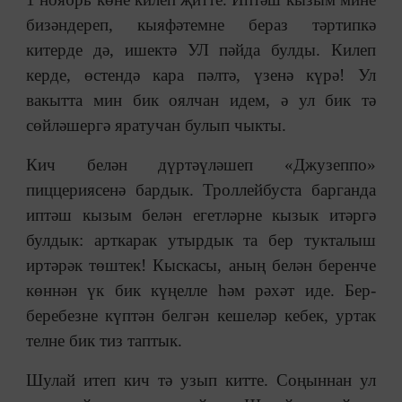
бизәндереп, кыяфәтемне бераз тәртипкә
китерде дә, ишектә УЛ пәйда булды. Килеп
керде, өстендә кара пәлтә, үзенә күрә! Ул
вакытта мин бик оялчан идем, ә ул бик тә
сөйләшергә яратучан булып чыкты.
Кич белән дүртәүләшеп «Джузеппо»
пиццериясенә бардык. Троллейбуста барганда
иптәш кызым белән егетләрне кызык итәргә
булдык: арткарак утырдык та бер тукталыш
иртәрәк төштек! Кыскасы, аның белән беренче
көннән үк бик күңелле һәм рәхәт иде. Бер-
беребезне күптән белгән кешеләр кебек, уртак
телне бик тиз таптык.
Шулай итеп кич тә узып китте. Соңыннан ул