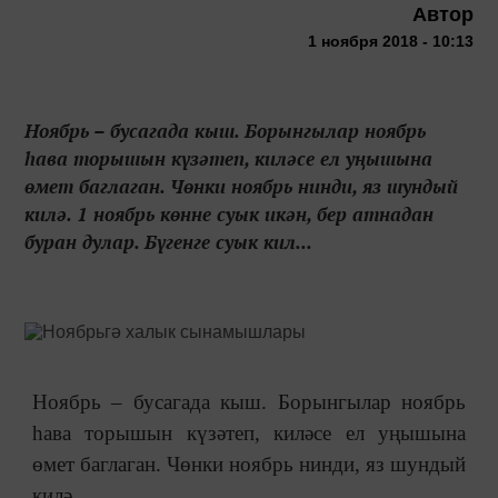
Автор
1 ноября 2018 - 10:13
Ноябрь – бусагада кыш. Борынгылар ноябрь
һава торышын күзәтеп, киләсе ел уңышына
өмет баглаган. Чөнки ноябрь нинди, яз шундый
килә. 1 ноябрь көнне суык икән, бер атнадан
буран дулар. Бүгенге суык кил...
Ноябрь
–
бусагада кыш. Борынгылар ноябрь
һава торышын күзәтеп, киләсе ел уңышына
өмет баглаган. Чөнки ноябрь нинди, яз шундый
килә.