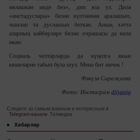
ияләшкән инде без», дип яза ул. Дилә
«инстадуслары» белән күптәннән аралашып,
чынлап та дуслашып беткән. Аның хәтта
аларның кайберләре белән очрашасы да килә
икән.
Социаль челтәрләрдә дә күңелгә якын
кешеләрне табып була шул. Менә бит ничек !
Фәнүзә Сираҗиева
Фото: Инстаграм
dilyanig
Следите за самым важным и интересным в
Telegram-канале
Татмедиа
Хәбәрләр