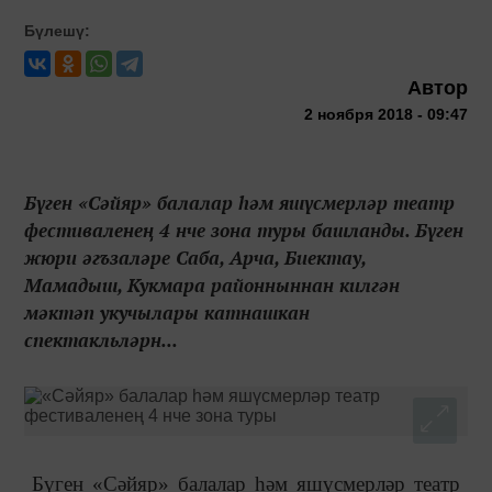
Бүлешү:
Автор
2 ноября 2018 - 09:47
Бүген «Сәйяр» балалар һәм яшүсмерләр театр
фестиваленең 4 нче зона туры башланды. Бүген
жюри әгъзаләре Саба, Арча, Биектау,
Мамадыш, Кукмара районныннан килгән
мәктәп укучылары катнашкан
спектакльләрн...
Бүген «Сәйяр» балалар һәм яшүсмерләр театр