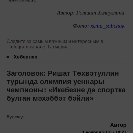
Автор: Гөлшат Хәлиуллина
Фото:
xenia_sobchak
Следите за самым важным и интересным в
Telegram-канале
Татмедиа
Хәбәрләр
Заголовок: Ришат Төхвәтуллин
турында олимпия уеннары
чемпионы: «Икебезне дә спортка
булган мәхәббәт бәйли»
Бүлешү:
Автор
1 ноября 2018 - 10:27