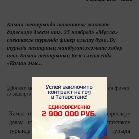
Камал театрында тамашачы мәктәбе
дәресләре дәвам итә. 23 ноябрьдә «Мулла»
спектакле турында фикер алышу була. Бу
турыда театрның матбугат хезмәте хәбәр
итә. Камал театрының Кече сәхнәсендә
«Камал мәк...
Камал театрында тамашачы мәктәбе дәресләре
дәвам итә. 23 ноябрьдә «Мулла» спектакле
турында фикер алышу була. Бу турыда