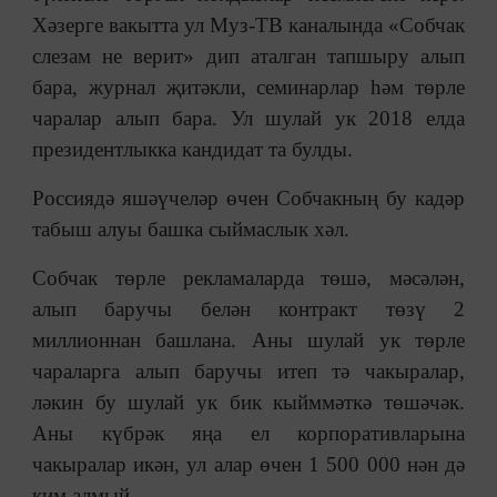
Хәзерге вакытта ул Муз-ТВ каналында «Собчак
слезам не верит» дип аталган тапшыру алып
бара, журнал җитәкли, семинарлар һәм төрле
чаралар алып бара. Ул шулай ук 2018 елда
президентлыкка кандидат та булды.
Россиядә яшәүчеләр өчен Собчакның бу кадәр
табыш алуы башка сыймаслык хәл.
Собчак төрле рекламаларда төшә, мәсәлән,
алып баручы белән контракт төзү 2
миллионнан башлана. Аны шулай ук төрле
чараларга алып баручы итеп тә чакыралар,
ләкин бу шулай ук бик кыйммәткә төшәчәк.
Аны күбрәк яңа ел корпоративларына
чакыралар икән, ул алар өчен 1 500 000 нән дә
ким алмый.