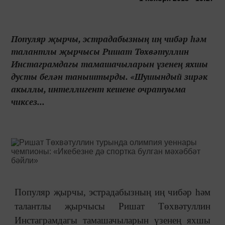
Популяр җырчы, эстрадабызның иң чибәр һәм
талантлы җырчысы Ришат Төхвәтуллин
Инстаграмдагы тамашачыларын үзенең яхшы
дусты белән таныштырды. «Шушындый зирәк
акыллы, интеллигент кешене очратуыма
чиксез...
Популяр җырчы, эстрадабызның иң чибәр һәм
талантлы җырчысы Ришат Төхвәтуллин
Инстаграмдагы тамашачыларын үзенең яхшы