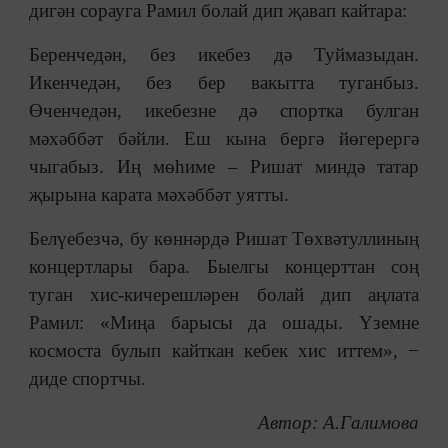
дигән сорауга Рамил болай дип җавап кайтара:
Беренчедән, без икебез дә Туймазыдан.
Икенчедән, без бер вакытта туганбыз.
Өченчедән, икебезне дә спортка булган
мәхәббәт бәйли. Еш кына бергә йөгерергә
чыгабыз. Иң мөһиме – Ришат миндә татар
җырына карата мәхәббәт уятты.
Белүебезчә, бу көннәрдә Ришат Төхвәтуллиның
концертлары бара. Быелгы концерттан соң
туган хис-кичерешләрен болай дип аңлата
Рамил: «Миңа барысы да ошады. Үземне
космоста булып кайткан кебек хис иттем», −
диде спортчы.
Автор: А.Галимова