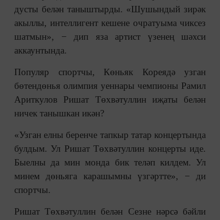
дусты белән таныштырды. «Шушындый зирәк
акыллы, интеллигент кешене очратуыма чиксез
шатмын», − дип яза артист үзенең шәхси
аккаунтында.
Популяр спортчы, Көньяк Кореядә узган
бөтендөнья олимпия уеннары чемпионы Рамил
Ариткулов Ришат Төхвәтуллин иҗаты белән
ничек танышкан икән?
«Узган елны беренче тапкыр татар концертында
булдым. Ул Ришат Төхвәтуллин концерты иде.
Быелны да мин монда бик теләп килдем. Ул
минем дөньяга карашымны үзгәртте», − ди
спортчы.
Ришат Төхвәтуллин белән Сезне нәрсә бәйли