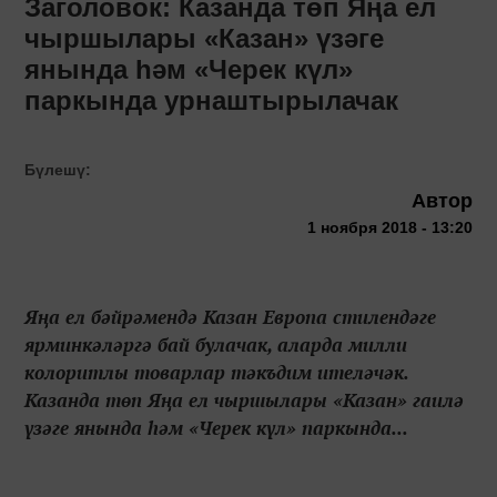
Заголовок: Казанда төп Яңа ел
чыршылары «Казан» үзәге
янында һәм «Черек күл»
паркында урнаштырылачак
Бүлешү:
Автор
1 ноября 2018 - 13:20
Яңа ел бәйрәмендә Казан Европа стилендәге
ярминкәләргә бай булачак, аларда милли
колоритлы товарлар тәкъдим ителәчәк.
Казанда төп Яңа ел чыршылары «Казан» гаилә
үзәге янында һәм «Черек күл» паркында...