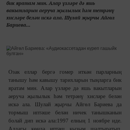
бик яратам мин. Алар үзләре дә яшь
вакытларын аеруча җылылык һәм тетрәнү
хисләре белән искә ала. Шулай җырчы Айгөл
Бариева...
Озак еллар бергә гомер иткән парларның
танышу һәм кавышу тарихларын тыңларга бик
яратам мин. Алар үзләре дә яшь вакытларын
аеруча җылылык һәм тетрәнү хисләре белән
искә ала. Шулай җырчы Айгөл Бариева да
тормыш иптәше белән ничек танышканын
болай дип искә ала:1997 елның 1 ноябре иде.
Алдагы көндә иптәш кызым шалтыратып,