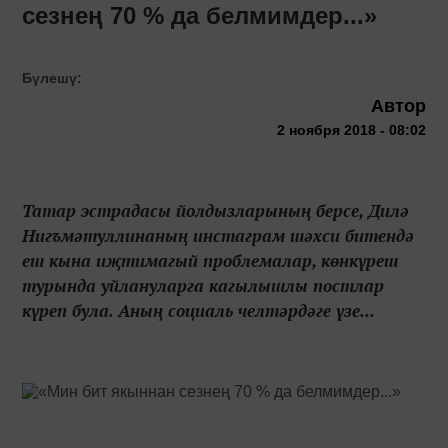
сезнең 70 % да белмимдер...»
Бүлешү:
Автор
2 ноября 2018 - 08:02
Татар эстрадасы йолдызларының берсе, Дилә
Нигъмәтуллинаның инстаграм шәхси битендә
еш кына иҗтимагый проблемалар, көнкүреш
турында уйлануларга кагылышлы постлар
күреп була. Аның социаль челтәрдәге үзе...