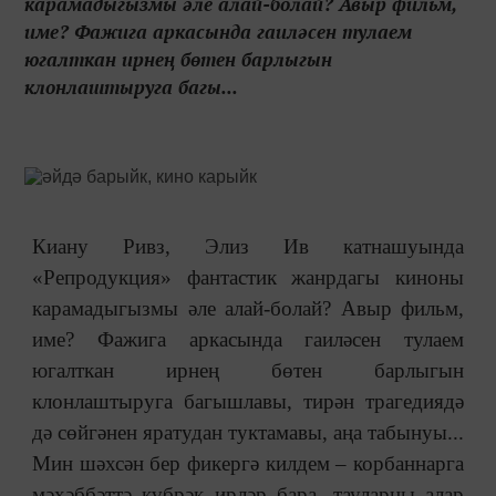
карамадыгызмы әле алай-болай? Авыр фильм,
име? Фажига аркасында гаиләсен тулаем
югалткан ирнең бөтен барлыгын
клонлаштыруга багы...
Киану Ривз, Элиз Ив катнашуында
«Репродукция» фантастик жанрдагы киноны
карамадыгызмы әле алай-болай? Авыр фильм,
име? Фажига аркасында гаиләсен тулаем
югалткан ирнең бөтен барлыгын
клонлаштыруга багышлавы, тирән трагедиядә
дә сөйгәнен яратудан туктамавы, аңа табынуы...
Мин шәхсән бер фикергә килдем ‒ корбаннарга
мәхәббәттә күбрәк ирләр бара, тауларны алар