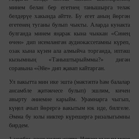
минем белән бер егетнең танышырга теләк
белдерүе хакында әйтте. Бу егет аның йөргән
егетенең туганы булып чыкты. Аларда кунакта
булганда минем яңарак кына чыккан «Синең
өчен» дип исемләнгән аудиокассетамны күреп,
озак кына күзен ала алмыйча торганда, иптәш
кызымның «Таныштырыйммы?» дигән
соравына «Әйе» дип җавап кайтарган.
Ул вакытта мин ике эштә (мәктәптә һәм балалар
ансамбле җитәкчесе булып) эшлим, кичен
авырту әниемне карыйм. Урамнарга чыгып,
күңел ачып йөрергә вакытым юк иде, билгеле.
Әмма бу юлы никтер күрешергә ризалыгымны
бирдем.
1 ноябрь көне килеп җитте. Иптәш кызым мине