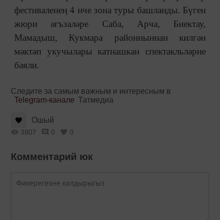
фестиваленең 4 нче зона туры башланды. Бүген
жюри әгъзаләре Саба, Арча, Биектау,
Мамадыш, Кукмара районныннан килгән
мәктәп
укучылары катнашкан спектакльләрне
бәяли.
Следите за самым важным и интересным в
Telegram-канале
Татмедиа
Ошый
3807
0
0
Комментарий юк