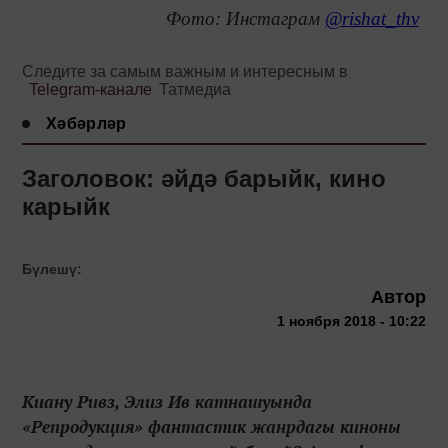
Фото: Инстаграм
@rishat_thv
Следите за самым важным и интересным в
Telegram-канале
Татмедиа
Хәбәрләр
Заголовок: әйдә барыйк, кино
карыйк
Бүлешү:
Автор
1 ноября 2018 - 10:22
Киану Ривз, Элиз Ив катнашуында
«Репродукция» фантастик жанрдагы киноны