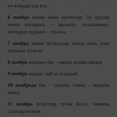
өч атнадан кар ята.
6 ноябрь
көнне айны күзәтәләр. Ул нурлар
чәчеп ялтырыса
–
җылыта, сызыкланып,
калтырап күренсә
–
суынса.
7 ноябрь
көнне йолдызлар тонык янса, һава
торышы бозыла.
8 ноябрь
иртәдән бәс
–
карлы кышка ишарә.
9 ноябрь
нинди, май ае шундый.
10 ноябрьдә
бәс
–
суыкка, томан
–
җепшек
көнгә.
11 ноябрь
болытлар түбән йөзсә, чатнама
суыклар көтелә.