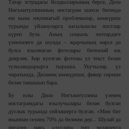
Татар эстрадасы йолдызларының берсе, Дилә
Нигъмәтуллинаның инстаграм шәхси битендә
еш кына иҗтимагый проблемалар, көнкүреш
турында уйлануларга кагылышлы постлар
күреп була. Аның социаль челтәрдәге
үзенчәлеге дә шунда – җырчының нәрсә дә
булса язылмаган фотолары бөтенләй юк
диярлек. Һәр куелган фотоны ул текст белән
тулыландырырга тырыша. Укучылар, үз
чиратында, Диләнең көнкүреше, фикер сөреше
белән танышып бара.
Бу юлы Дилә Нигъмәтуллина үзенең
инстаграмдагы язылучылары белән булган
дуслык турында сөйләшергә булган. «Мин бит
якыннан сезнең 70% да белмим дер... Шулай да
нигәдер нәкъ «дуслар» дип эндәшергә