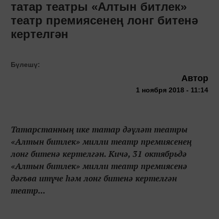
татар театры «Алтын битлек»
театр премиясенең лонг битенә
кертелгән
Бүлешү:
Автор
1 ноября 2018 - 11:14
Татарстанның ике татар дәүләт театры
«Алтын битлек» милли театр премиясенең
лонг битенә кертелгән. Кичә, 31 октябрьдә
«Алтын битлек» милли театр премиясенә
дәгъва итүче һәм лонг битенә кертелгән
театр...