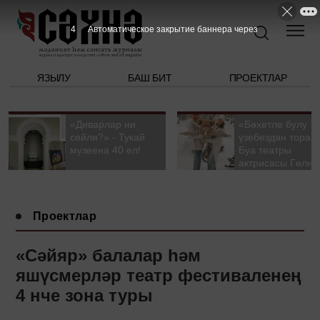
3
Автоматическое закрытие баннера через
ЯЗЫЛУ
БАШ БИТ
ПРОЕКТЛАР
«Диварлар ни
«Бәхетле булу
сөйли?» - Тукай
үзебездән тора».
музеена 40 ел!
Буа театры
актрисасы Гөлна
Гыйззәтуллина-
Гатауллина белә
әңгәмә
Проектлар
«Сәйяр» балалар һәм
яшүсмерләр театр фестиваленең
4 нче зона туры