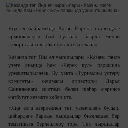
Яңа ел бәйрәмендә Казан Европа стилендәге
ярминкәләргә бай булачак, аларда милли
колоритлы товарлар тәкъдим ителәчәк.
Казанда төп Яңа ел чыршылары «Казан
»
гаилә
үзәге янында һәм «Черек күл» паркында
урнаштырылачак. Бу хакта «Туризмны үстерү
комитеты» оешмасы директоры Дарья
Санниковага сылтама белән шәһәр мэриясе
матбугат хезмәте хәбәр итә.
«Яңа елга әзерлекнең төп үзенчәлеге булып,
шәһәрдәге барлык чыршылар бизәлешен бер
тематикага берләштерү тора. Төп чыршылар