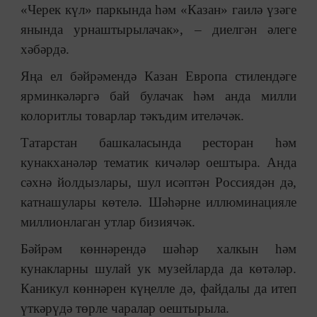
«Черек күл» паркында һәм «Казан» гаилә үзәге
янында урнаштырылачак»,
–
диелгән әлеге
хәбәрдә.
Яңа ел бәйрәмендә Казан Европа стилендәге
ярминкәләргә бай булачак һәм анда милли
колоритлы товарлар тәкъдим ителәчәк.
Татарстан башкаласында ресторан һәм
кунакханәләр тематик кичәләр оештыра. Анда
сәхнә йолдызлары, шул исәптән Россиядән дә,
катнашулары көтелә. Шәһәрне иллюминацияле
миллионлаган утлар бизиячәк.
Бәйрәм көннәрендә шәһәр халкын һәм
кунакларны шулай ук музейларда да көтәләр.
Каникул көннәрен күңелле дә, файдалы да итеп
үткәрүдә төрле чаралар оештырыла.