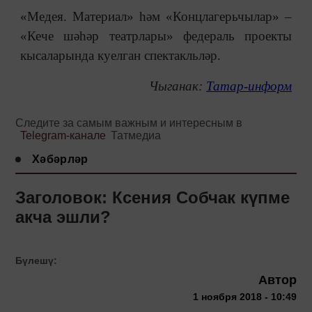
«Медея. Материал» һәм «Концлагерьчылар» –
«Кече шәһәр театрлары» федераль проекты
кысаларында куелган спектакльләр.
Чыганак:
Татар-информ
Следите за самым важным и интересным в
Telegram-канале
Татмедиа
Хәбәрләр
Заголовок: Ксения Собчак күпме
акча эшли?
Бүлешү:
Автор
1 ноября 2018 - 10:49