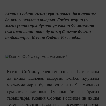
Ксения Собчак үзенең күп эшләвен һәм акчаны
да яхшы эшләвен яшерми. Forbes журналы
мәгълүматлары буенча ул елына 91 миллион
сум акча эшли икән, бу аның билгеле булган
табышлары. Ксения Собчак Россиядә...
Ксения Собчак үзенең күп эшләвен һәм акчаны
да яхшы эшләвен яшерми. Forbes журналы
мәгълүматлары буенча ул елына 91 миллион
сум акча эшли икән, бу аның билгеле булган
табышлары. Ксения Собчак Россиядә иң яхшы
түләнелә торган йолдызлар исемлегенә керә.