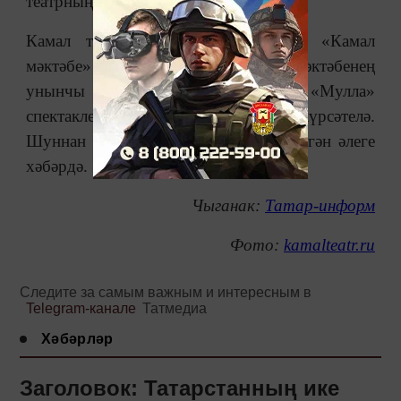
театрның матбугат хезмәте хәбәр итә.
Камал театрының Кече сәхнәсендә «Камал
мәктәбе» театр тамашачысы мәктәбенең
унынчы дәресе уза. Тамашачыларга
«
Мулла
»
спектакленең (2012 ел) видеоязмасы күрсәтелә.
Шуннан соң фикер алышу була, диелгән әлеге
хәбәрдә.
Чыганак:
Татар-информ
Фото:
kamalteatr.ru
Следите за самым важным и интересным в
Telegram-канале
Татмедиа
Хәбәрләр
Заголовок: Татарстанның ике