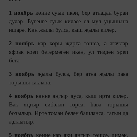
1 ноябрь
көнне суык икән, бер атнадан буран
дулар. Бүгенге суык киләсе ел мул уңышына
ишарә. Көн җылы булса, кыш җылы килер.
2 ноябрь
кар коры җиргә төшсә, ә агачлар
яфрак коеп бетермәгән икән, ул тиздән эреп
бетә.
3 ноябрь
җылы булса, бер атна җылы һава
торышы саклана.
4 ноябрь
көнне яңгыр яуса, кыш иртә килер.
Вак яңгыр сибәләп торса, һава торышы
бозылыр. Иртә томан белән башланса, тагын да
җылытыр.
5 ноябрь
көнне кар яки яңгыр төшсә, димәк,