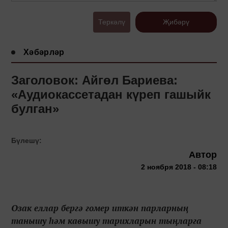
Теркәлү
Җибәрү
Хәбәрләр
Заголовок: Айгөл Бариева:
«Аудиокассетадан күреп гашыйк
булган»
Бүлешү:
Автор
2 ноября 2018 - 08:18
Озак еллар бергә гомер иткән парларның
танышу һәм кавышу тарихларын тыңларга