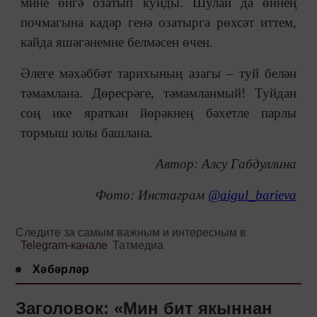
мине өйгә озатып куйды. Шулай да өйнең
почмагына кадәр генә озатырга рөхсәт иттем,
кайда яшәгәнемне белмәсен өчен.
Әлеге мәхәббәт тарихының азагы – туй белән
тәмамлана. Дөресрәге, тәмамланмый! Туйдан
соң ике яраткан йөрәкнең бәхетле парлы
тормыш юлы башлана.
Автор: Алсу Габдуллина
Фото: Инстаграм
@aigul_barieva
Следите за самым важным и интересным в
Telegram-канале
Татмедиа
Хәбәрләр
Заголовок: «Мин бит якыннан