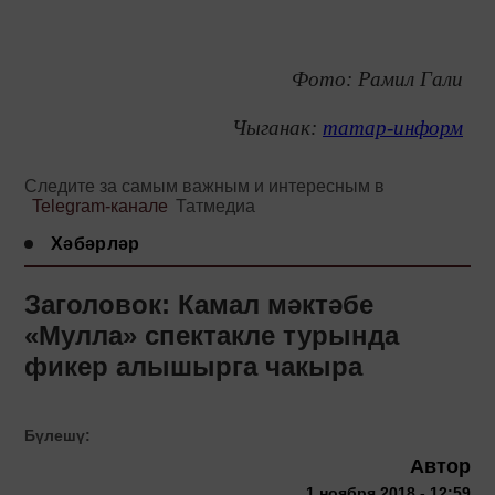
Фото: Рамил Гали
Чыганак:
татар-информ
Следите за самым важным и интересным в
Telegram-канале
Татмедиа
Хәбәрләр
Заголовок: Камал мәктәбе
«Мулла» спектакле турында
фикер алышырга чакыра
Бүлешү:
Автор
1 ноября 2018 - 12:59