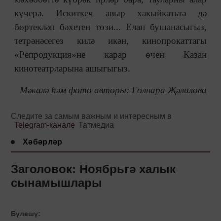
күчерә. Искиткеч авыр хакыйкатьтә дә
бөртекләп бәхетен төзи... Елап бушанасыгыз,
тетрәнәсегез килә икән, кинопрокаттагы
«Репродукция»не карар өчен Казан
кинотеатрларына ашыгыгыз.
Мәкалә һәм фото авторы:
Гөлнара Җәлилова
Следите за самым важным и интересным в
Telegram-канале
Татмедиа
Хәбәрләр
Заголовок: Ноябрьгә халык
сынамышлары
Бүлешү: