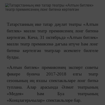
Татарстанның ике татар дәүләт театры «Алтын
битлек» милли театр премиясенең лонг битенә
кертелгән. Кичә, 31 октябрьдә «Алтын битлек»
милли театр премиясенә дәгъва итүче һәм лонг
битенә кертелгән театрлар исемлеге билгеле
булды.
«Алтын битлек» премиясенең эксперт советы
фикере буенча 2017-2018 елгы театр
сезонының иң яхшы спектакльләре лонг биткә
туплана. Алар арасында Әлмәт театрының
«Медея» һәм Буа театрының
«Концлагерьчылар» спектакльләре бар.