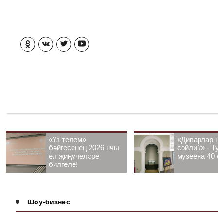
«Үз телем»
«Диварлар 
бәйгесенең 2026 нчы
сөйли?» - Т
ел җиңүчеләре
музеена 40 
билгеле!
Шоу-бизнес