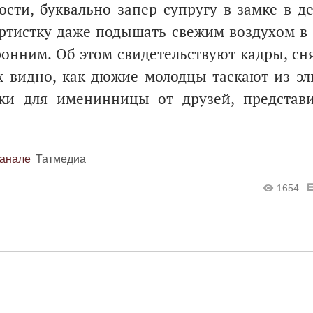
сти, буквально запер супругу в замке в д
артистку даже подышать свежим воздухом в 
онним. Об этом свидетельствуют кадры, сн
х видно, как дюжие молодцы таскают из э
ки для именинницы от друзей, представи
канале
Татмедиа
1654