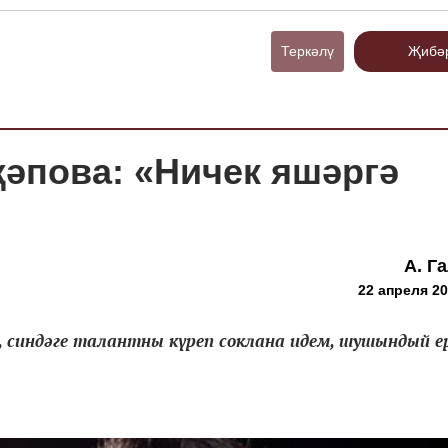
Теркәлү
Җибә
җәпова: «Ничек яшәргә
А. Г
22 апреля 20
ә, синдәге талантны күреп соклана идем, шушындый е