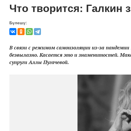
Что творится: Галкин 
Бүлешү:
В связи с режимом самоизоляции из-за пандемии
безвылазно. Касается это и знаменитостей. Макс
супруги Аллы Пугачевой.