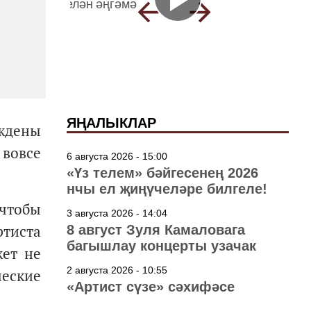
ЯҢАЛЫКЛАР
ждены
 вовсе
6 августа 2026 - 15:00
«Үз телем» бәйгесенең 2026
нчы ел җиңүчеләре билгеле!
 чтобы
3 августа 2026 - 14:04
ртиста
8 август Зуля Камаловага
багышлау концерты узачак
жет не
2 августа 2026 - 10:55
ческие
«Артист сүзе» сәхифәсе