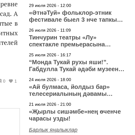
еревне
29 июля 2026 - 12:00
сад. А
«ӘтнәТуй» фольклор-этник
фестивале быел 3 нче тапкыр
ятые в
узачак
26 июля 2026 - 11:09
литных
Тинчурин театры «Лу»
телей
спектакле премьерасына
әзерләнә
25 июля 2026 - 16:17
“Монда Тукай рухы яши!”.
Габдулла Тукай әдәби музеена
40 ел
24 июля 2026 - 18:00
0
1
«Ай булмаса, йолдыз бар»
телесериалының дәвамы
төшерелә!
21 июля 2026 - 21:00
«Җырлы сишәмбе»нең өченче
чарасы узды!
Барлык яңалыклар