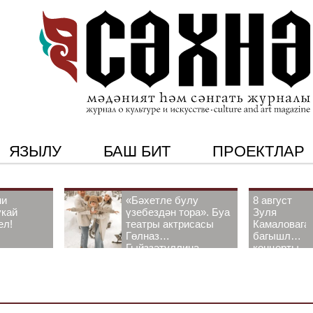
ЯЗЫЛУ
БАШ БИТ
ПРОЕКТЛАР
ни
«Бәхетле булу
8 август
укай
үзебездән тора». Буа
Зуля
ел!
театры актрисасы
Камаловага
Гөлназ
багышлау
Гыйззәтуллина-
концерты
Гатауллина белән
узачак
әңгәмә