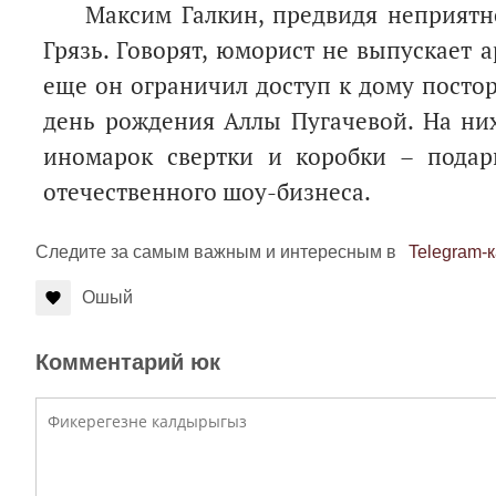
Максим Галкин, предвидя неприятно
Грязь. Говорят, юморист не выпускает 
еще он ограничил доступ к дому постор
день рождения Аллы Пугачевой. На ни
иномарок свертки и коробки – подар
отечественного шоу-бизнеса.
Следите за самым важным и интересным в
Telegram-
Ошый
Комментарий юк