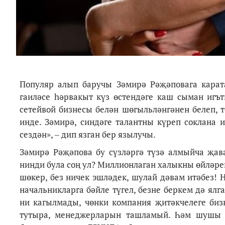
Популяр алып баручы Зәмирә Рәҗәповага карат
гаиләсе һәрвакыт күз өстендәге каш сыман игъ
сетейвой бизнесы белән шөгыльләнгәнен белеп, т
инде. Зәмирә, синдәге талантны күреп соклана
сездән», ‒ дип язган бер язылучы.
Зәмирә Рәҗәпова бу сүзләргә түзә алмыйча җав
нинди була соң ул?
Миллионлаган халыкны
ө
йл
ә
ре
ш
ө
кер, без ничек эшл
ә
дек, шулай д
ә
вам ит
ә
без! 
начальникларга б
ә
йле т
ү
гел, безне беркем
д
ә
ялга
ни кагылмады, ч
ө
нки компания
җ
ит
ә
кчелеге би
тутыра, менеджерларын ташламый.
Һә
м шуш