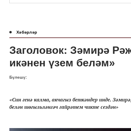
Хәбәрләр
Заголовок: Зәмирә Рә
икәнен үзем беләм»
Бүлешү:
«Син генә калма, акчагыз беткәндер инде. Зәмир
белән шөгыльләнгәч гайрәтем чикте сездән»