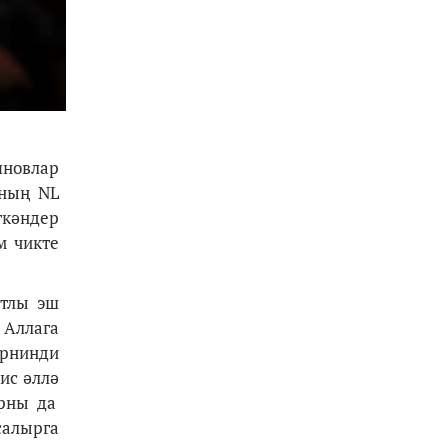
яновлар
аның NL
ткәндер
м чикте
атлы эш
 Аллага
ернинди
зис
ә
лл
ә
арны да
салырга