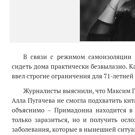
В связи с режимом самоизоляции
сидеть дома практически безвылазно. К
ввел строгие ограничения для 71-летней
Журналисты выяснили, что Максим Г
Алла Пугачева не смогла подхватить ки
объяснимо – Примадонна находится в 
только заразиться, но и получить осл
заболевания, которые в нынешней ситуа