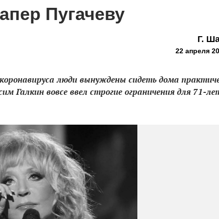
запер Пугачеву
Г. Ш
22 апреля 20
 коронавируса люди вынуждены сидеть дома практич
им Галкин вовсе ввел строгие ограничения для 71-ле