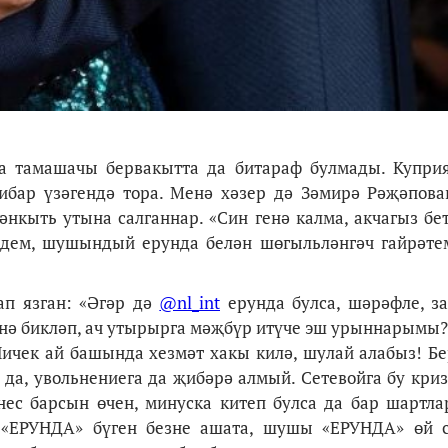
а тамашачы бервакытта да битараф булмады. Купри
тибар үзәгендә тора. Менә хәзер дә Зәмирә Рәҗәпов
әнкыть утына салганнар. «Син генә калма, акчагыз бе
 идем, шушындый ерунда белән шөгыльләнгәч гайрәте
ап язган: «Әгәр дә
@nl_int
ерунда булса, шәрәфле, з
н
ә
бикл
ә
п, ач утырырга м
әҗ
б
ү
р ит
ү
че эш урыннарымы?
Ничек ай башында хезм
ә
т хакы кил
ә
, шулай алабыз! Б
 да, увольнениега да
җ
иб
ә
р
ә
алмый. Сетевойга бу кри
знес барсын
ө
чен, минуска китеп булса да бар шартл
ы
«
ЕРУНДА
»
б
ү
ген безне ашата, шушы
«
ЕРУНДА
»
ө
й 