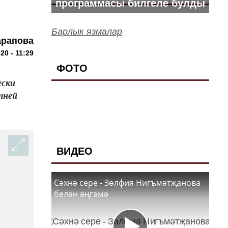
программасы билгеле булды
Барлык язмалар
арапова
20 - 11:29
ФОТО
ески
тней
ВИДЕО
Сәхнә сере - Зөлфия Нигъмәтҗанова
белән әңгәмә