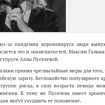
 из-за пандемии коронавируса люди выну
асается это и знаменитостей. Максим Галкин
 супруги Аллы Пугачевой.
алкин принял чрезвычайные меры для того,
тайскую заразу. Беспокойство популярного а
группе риска, в силу возраста певица мо
ожнения. К тому же Пугачева имеет хрони
ции могут ухудшить ее положение.