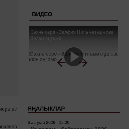
ВИДЕО
Сәхнә сере - Зөлфия Нигъмәтҗанова
белән әңгәмә
чера не
ЯҢАЛЫКЛАР
6 августа 2026 - 15:00
онально