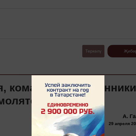
Теркәлү
Җибә
, кома, ИВЛ: поклонник
молятся
А. Г
29 апреля 20