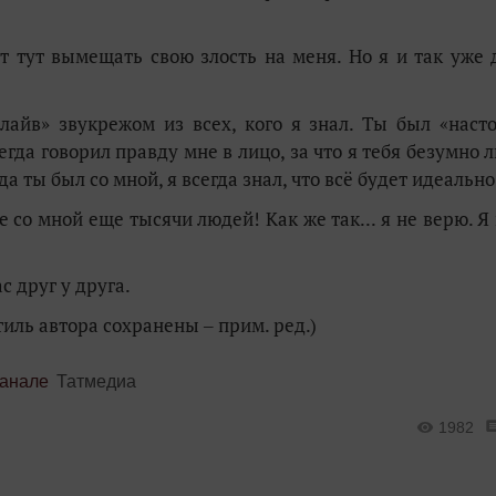
дет тут вымещать свою злость на меня. Но я и так уже 
айв» звукрежом из всех, кого я знал. Ты был «наст
а говорил правду мне в лицо, за что я тебя безумно л
да ты был со мной, я всегда знал, что всё будет идеально
 со мной еще тысячи людей! Как же так... я не верю. Я 
с друг у друга.
ль автора сохранены ‒ прим. ред.)
канале
Татмедиа
1982