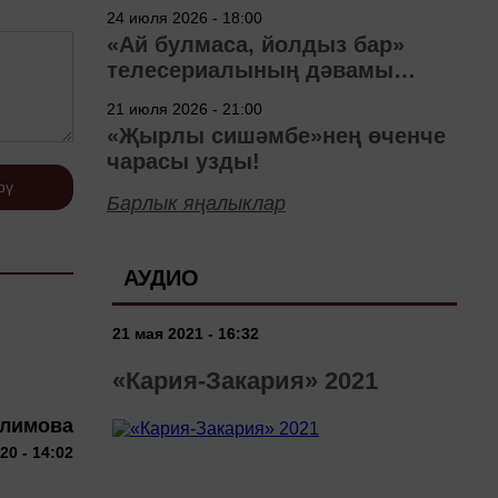
40 ел
24 июля 2026 - 18:00
«Ай булмаса, йолдыз бар»
телесериалының дәвамы
төшерелә!
21 июля 2026 - 21:00
«Җырлы сишәмбе»нең өченче
чарасы узды!
рү
Барлык яңалыклар
АУДИО
и
21 мая 2021 - 16:32
«Кария-Закария» 2021
алимова
20 - 14:02