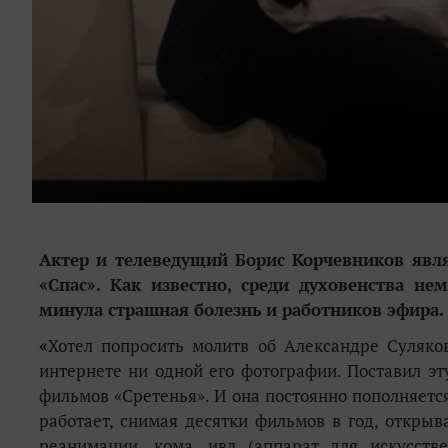
Актер и телеведущий Борис Корчевников явл
«
Спас
»
. Как известно, среди духовенства не
минула
страшная болезнь и
работников эфира.
«
Хотел попросить молитв об Александре Суляко
интернете ни одной его фотографии. Поставил э
фильмов «Сретенья». И она постоянно пополняетс
работает, снимая десятки фильмов в год, откры
реанимации, кома, ивл (аппарат для искусств