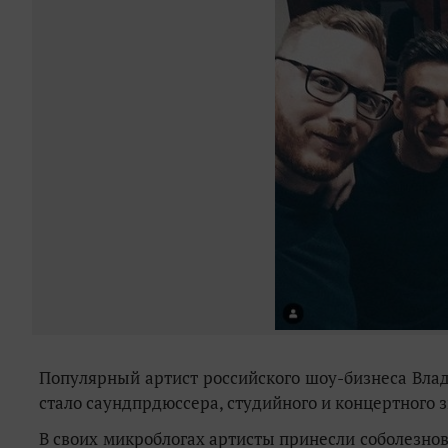
Популярный артист российского шоу-бизнеса Влад 
стало саундпрдюссера, студийного и концертного 
В своих микроблогах артисты принесли соболезнов