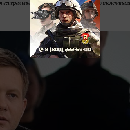
ся генеральным директором православного телеканал