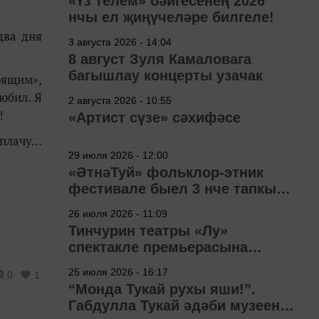
«Үз телем» бәйгесенең 2026
нчы ел җиңүчеләре билгеле!
два дня
3 августа 2026 - 14:04
8 август Зуля Камаловага
багышлау концерты узачак
оящим»,
юбил. Я
2 августа 2026 - 10:55
!
«Артист сүзе» сәхифәсе
плачу...
29 июля 2026 - 12:00
«ӘтнәТуй» фольклор-этник
фестивале быел 3 нче тапкыр
узачак
26 июля 2026 - 11:09
Тинчурин театры «Лу»
спектакле премьерасына
әзерләнә
25 июля 2026 - 16:17
0
1
“Монда Тукай рухы яши!”.
Габдулла Тукай әдәби музеена