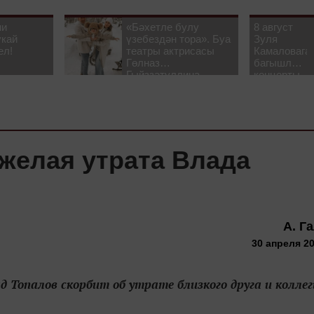
ни
«Бәхетле булу
8 август
укай
үзебездән тора». Буа
Зуля
ел!
театры актрисасы
Камаловага
Гөлназ
багышлау
Гыйззәтуллина-
концерты
Гатауллина белән
узачак
әңгәмә
яжелая утрата Влада
А. Г
30 апреля 20
 Топалов скорбит об утрате близкого друга и коллег