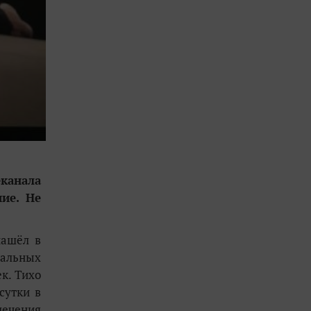
еканала
шие. Не
нашёл в
тальных
к. Тихо
сутки в
лечения