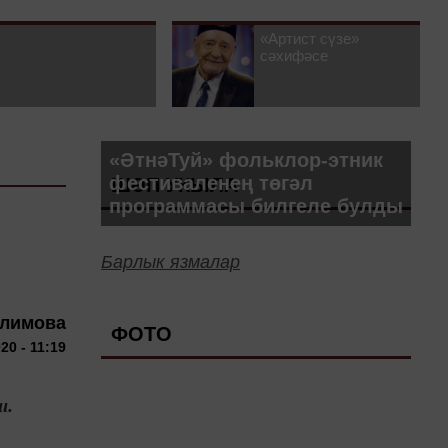
«Артист сүзе»
сәхифәсе
«ӘтнәТуй» фольклор-этник
фестиваленең төгәл
ШӘП УКЫЛА
программасы билгеле булды
Барлык язмалар
алимова
ФОТО
20 - 11:19
и.