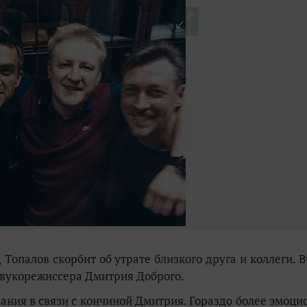
Топалов скорбит об утрате близкого друга и коллеги. В
звукорежиссера Дмитрия Доброго.
ания в связи с кончиной Дмитрия.
Гораздо более эмоци