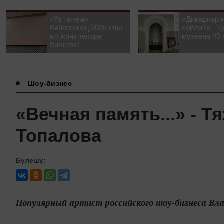
«Үз телем»
«Диварлар 
бәйгесенең 2026 нчы
сөйли?» - Т
ел җиңүчеләре
музеена 40 
билгеле!
Шоу-бизнес
«Вечная память...» - Т
Топалова
Бүлешү:
Популярный артист российского шоу-бизнеса Влад