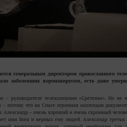
яется генеральным директором православного тел
мало заболевших коронавирусом, есть даже умер
ве – руководителе телекомпании «Сретенье». Но не 
ту – потому что на Спасе огромная коллекция докумен
я. Александр – очень хороший и очень скромный челове
вает ими Бога и верных ему людей. Александр третьи 
енной вентиляции легких, который необходим для 