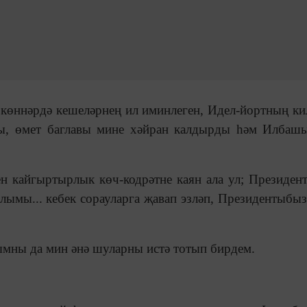
 көннәрдә кешеләрнең ил иминлеген, Идел-йортның ки
уы, өмет баглавы мине хәйран калдырды һәм Илбаш
ен кайгыртырлык көч-кодрәтне каян ала ул; Президен
лымы... кебек сорауларга җавап эзләп, Президентыбы
мны да мин әнә шуларны истә тотып бирдем.