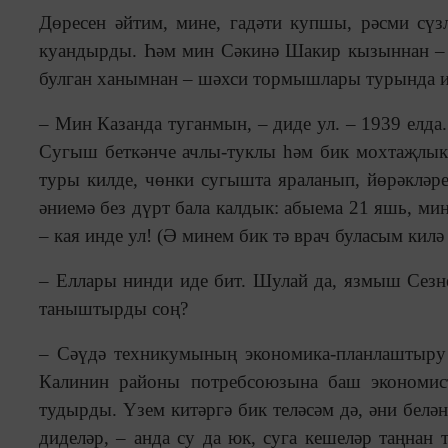
Дөресен әйтим, мине, гадәти купшы, рәсми сүз
куандырды. Һәм мин Сәкинә Шакир кызыннан – 
булган ханымнан – шәхси тормышлары турында и
– Мин Казанда туганмын, – диде ул. – 1939 елда
Сугыш беткәнче ачлы-туклы һәм бик мохтаҗлыкт
туры килде, чөнки сугышта яраланып, йөрәкләре 
әниемә без дүрт бала калдык: абыема 21 яшь, миң
– кая инде ул! (Ә минем бик тә врач буласым килә 
– Еллары нинди иде бит. Шулай да, язмыш Сезн
таныштырды соң?
– Сәүдә техникумының экономика-планлаштыру ф
Калинин районы потребсоюзына баш экономис
тудырды. Үзем китәргә бик теләсәм дә, әни белә
диделәр, – анда су да юк, суга кешеләр таңнан