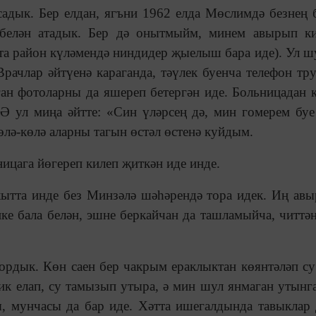
адык. Бер елдан, ягъни 1962 елда Мөслимдә безнең 
 белән атадык. Бер дә онытмыйм, минем авырып к
та район күләмендә ниндидер җыелыш бара иде). Ул ш
Врачлар әйтүенә караганда, тәүлек буенча телефон тр
ган фотоларны да яшереп бетергән иде. Больницадан к
 Ә ул миңа әйтте: «Син үләрсең дә, мин гомерем б
лә-көлә аларны тагын өстәл өстенә куйдым.
ицага йөгереп килеп җиткән иде инде.
кытта инде без Минзәлә шәһәрендә тора идек. Иң авы
ике бала белән, эшне беркайчан да ташламыйча, читтә
ордык. Көн саен бер чакрым ераклыктан көянтәләп с
ик елап, су тамызып утыра, ә мин шул янмаган утынга
, мунчасы да бар иде. Хәтта ишегалдында тавыклар 