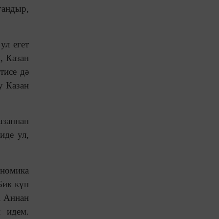
гандыр,
ул егет
, Казан
тисе дә
у Казан
азаннан
иде ул,
ономика
Бик күп
. Аннан
й идем.