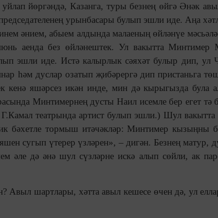
уйлап йөргәндә, Казанга, туры безнең өйгә Әнәк ав
з председателенең урынбасары булып эшли иде. Аңа хәтл
минем әнием, абыем алдында малаеның өйләнүе мәсьәлә
июнь аенда без өйләнештек. Ул вакытта Минтимер
ып эшли иде. Истә калырлык сәяхәт булыр дип, ул 
аннар һәм дуслар озатып җибәрергә дип пристаньга тө
ек кенә яшәрсез икән инде, мин дә кырыгызда була 
расында Минтимернең дусты Наил исемле бер егет тә б
Г.Камал театрында артист булып эшли.) Шул вакытта 
 бик бәхетле тормыш итәчәкләр: Минтимер кызыңны 
 яшен сугып үтерер үзләрен», – дигән. Безнең матур, д
ем әле дә әнә шул сүзләрне искә алып сөйли, ак па
н? Авыл шартлары, хәтта авыл кешесе өчен дә, ул елла