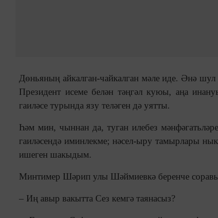
Дөньяның айкалган-чайкалган мәле иде. Әнә шул
Президент исеме белән тәңгәл куюы, аңа инан
гаиләсе турында язу теләген дә уятты.
Һәм мин, чыннан да, туган илебез мәнфәгатьләр
гаиләсендә иминлекме; нәсел-ыру тамырлары нык
ишеген шакыдым.
Минтимер Шәрип улы Шәймиевкә беренче соравы
– Иң авыр вакытта Сез кемгә таянасыз?