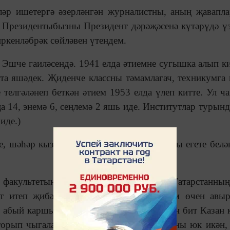
ләр ишетергә әзерләнгән журналистны, аның җавапл
Президентыбызны Президент дәрәҗәсенә күтәрүдә ү
ркенләбрәк сөйләвен үтендем.
. Эшче гаиләсендә. 1941 елда әтиемне сугышка алып ки
а яшәдек. Җиденче классны тәмамлагач, техникумга 
телгәләнеп беткән әтием 1953 елда үлеп китте. Ул ча
а 14, энемә 6, сеңлемә 2 яшь иде. Институтлар турынд
иде.)
е, шәһәр кызын, Актанышның Әнәк авылы егете белә
акультетын тәмамлау белән (1957 ел) Татарстанның
т итеп җибәрделәр. Районга китү минем өчен авы
н абый каршы килделәр. «Кая барасың, син бит Казан 
 торып чыгалар, алганы алып кала, алмаганы юк икән,