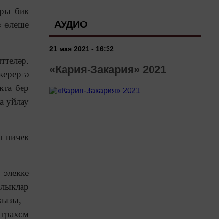
ары бик
АУДИО
з өлеше
21 мая 2021 - 16:32
ттеләр.
«Кария-Закария» 2021
керергә
кта бер
а уйлау
н ничек
 элекке
рлыклар
кызы, –
 трахом