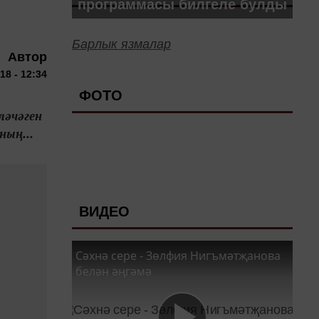
программасы билгеле булды
Барлык язмалар
Автор
18 - 12:34
ФОТО
ләчәген
ның...
ВИДЕО
Сәхнә сере - Зөлфия Нигъмәтҗанова
белән әңгәмә