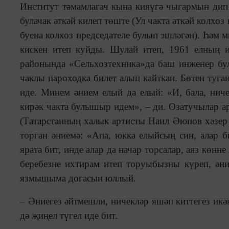
Институт тәмамлагач кына кияүгә чыгармын дип 
булачак әткәй килеп төште (Ул чакта әткәй колхо
буена колхоз председателе булып эшләгән). Һәм 
кискен итеп куйды. Шулай итеп, 1961 елның 
районында «Сельхозтехника»да баш инженер бул
чаклы пароходка билет алып кайткан. Бөтен туг
иде. Минем әнием елый да елый: «И, бала, нич
кирәк чакта булышыр идем», – ди. Озатучылар а
(Татарстанның халык артисты Наил Әюпов хәзер 
торган әниемә: «Апа, юкка елыйсың син, алар
ярата бит, инде алар да начар торсалар, аяз көнне
беребезне ихтирам итеп торуыбызны күреп, әни
язмышыма догасын юллый.
– Әниегез әйтмешли, ничекләр яшәп киттегез икә
дә җиңел түгел иде бит.