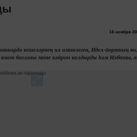
ды
16 ноября 20
 көннәрдә кешеләрнең ил иминлеген, Идел-йортның ки
, өмет баглавы мине хәйран калдырды һәм Илбашы, а