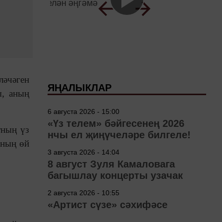
ләчәген
ЯҢАЛЫКЛАР
ы, аның
6 августа 2026 - 15:00
«Үз телем» бәйгесенең 2026
тның үз
нчы ел җиңүчеләре билгеле!
зның өй
3 августа 2026 - 14:04
8 август Зуля Камаловага
багышлау концерты узачак
2 августа 2026 - 10:55
«Артист сүзе» сәхифәсе