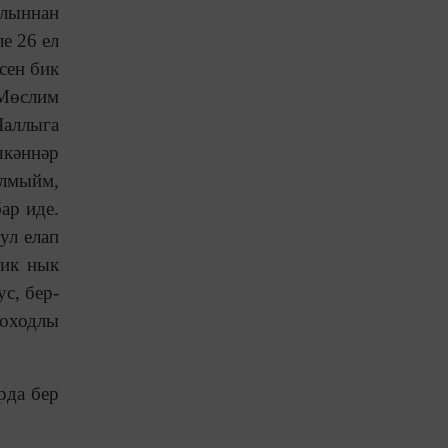
ылыннан
е 26 ел
сен бик
 Мөслим
Чаллыга
шкәннәр
алмыйм,
ар иде.
ул елап
бик нык
ус, бер-
роходлы
рда бер