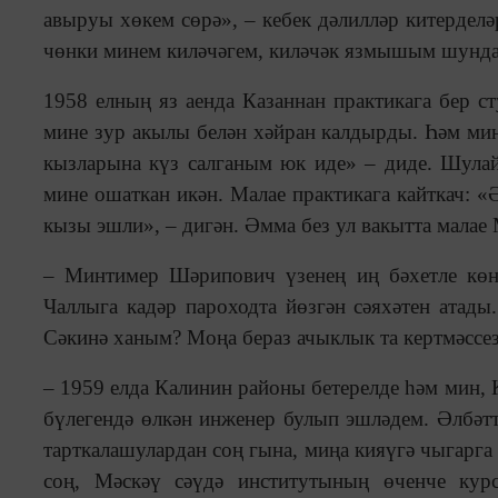
авыруы хөкем сөрә», – кебек дәлилләр китердел
чөнки минем киләчәгем, киләчәк язмышым шунда
1958 елның яз аенда Казаннан практикага бер ст
мине зур акылы белән хәйран калдырды. Һәм мин
кызларына күз салганым юк иде» – диде. Шулай 
мине ошаткан икән. Малае практикага кайткач: «
кызы эшли», – дигән. Әмма без ул вакытта малае
– Минтимер Шәрипович үзенең иң бәхетле көне
Чаллыга кадәр пароходта йөзгән сәяхәтен атад
Сәкинә ханым? Моңа бераз ачыклык та кертмәссе
– 1959 елда Калинин районы бетерелде һәм мин, 
бүлегендә өлкән инженер булып эшләдем. Әлбәтт
тарткалашулардан соң гына, миңа кияүгә чыгарга 
соң, Мәскәү сәүдә институтының өченче кур