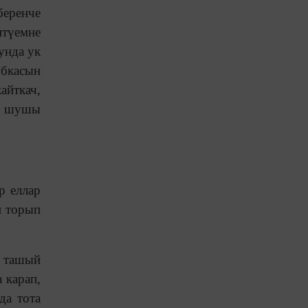
беренче
итүемне
унда ук
убкасын
айткач,
уе шушы
р еллар
н торып
у ташый
 карап,
да тота