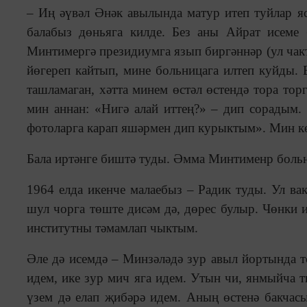
– Иң әүвәл Әнәк авылында матур итеп туйлар яс
балабыз дөньяга килде. Без аны Айрат исеме
Минтимергә президиумга язып биргәннәр (ул чак
йөгереп кайтып, мине больницага илтеп куйды. 
ташламаган, хәтта минем өстәл өстендә тора тор
мин аннан: «Нигә алай иттең?» – дип сорадым.
фотоларга карап яшәрмен дип курыктым». Мин кө
Бала иртәнге биштә туды. Әмма Минтименр больн
1964 елда икенче малаебыз – Радик туды. Ул ва
шул чорга төште дисәм дә, дөрес булыр. Чөнки 
институтны тәмамлап чыктым.
Әле дә исемдә – Минзәләдә зур авыл йортында т
идем, ике зур мич яга идем. Утын чи, янмыйча т
үзем дә елап җибәрә идем. Аның өстенә бакчасы