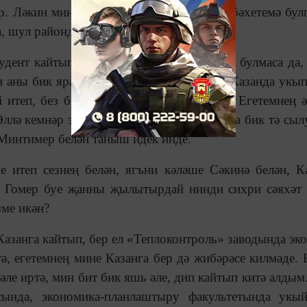
әр. Ләкин мин бик нык тордым. Күрәсең, бәхетемә бул
, шул районда башланды.
удент кайтып төште. Буйга-сынга әллә ни булмаса да, 
 аны бик яраттым. Ул да миңа: «Биш ел Казанда укып
итеп, без бик матур итеп йөреп киттек. Егетемнең ә
Әллә кемнәр эзләп йөрмә, райпотребсоюзда бик тә сыл
 Минтимер белән таныш идек инде.
 итеп сезнең белән, ягъни кәләше Сәкинә белән, К
ы. Гомер буе җанны җылытырдай нинди сихри сәяхәт 
зме икән?
Казанга кайтып, бер ел «Теплоконтроль» заводында эк
ә, егетемнең мине Казанга бер дә жибәрәсе килмәде. 
әле иртә, мин бит бик яшь әле, дип кайтып китә алдым
сында, экономика-планлаштыру факультетында укы