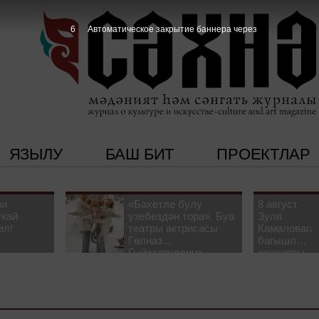
5
Автоматическое закрытие баннера через
ЯЗЫЛУ
БАШ БИТ
ПРОЕКТЛАР
ни
«Бәхетле булу
8 август
укай
үзебездән тора». Буа
Зуля
ел!
театры актрисасы
Камаловага
Гөлназ
багышлау
Гыйззәтуллина-
концерты
Гатауллина белән
узачак
әңгәмә