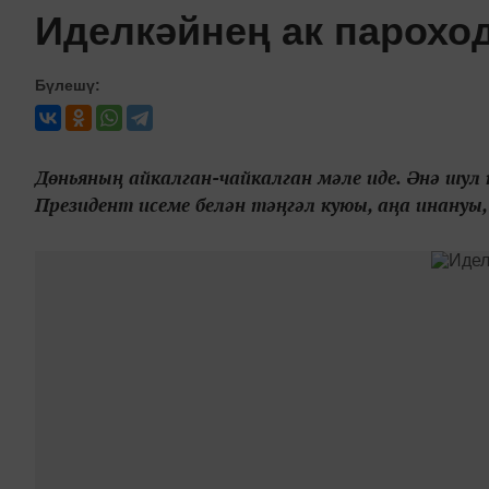
Иделкәйнең ак парохо
Бүлешү:
Дөньяның айкалган-чайкалган мәле иде. Әнә шул
Президент исеме белән тәңгәл куюы, аңа инануы