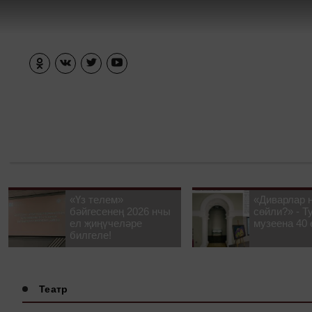
«Үз телем»
«Диварлар 
бәйгесенең 2026 нчы
сөйли?» - Т
ел җиңүчеләре
музеена 40 
билгеле!
Театр