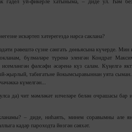
ак гадел уй-фикерле хатыныма, – диде ул. Һәм бе
гезне искәртеп хәтерегездә нәрсә саклана?
адәти рәвештә сүзне сәнгать дөньясына күчерде. Мин 
 сокланам, бүлмәләре түренә эленгән Кондрат Макс
 исемләнгән фәлсәфи әсәренә күз салам. Күңелгә як
ый-җырлый, табигатьне йокымсыравыннан уята сыман
чәчәккә күмелгән...
лса да) чит мәмләкәт илчеләре белән очрашасы бар и
акланамы? – диде, ниһаять, минем соравымны әле я
ллыга кадәр пароходта йөзгән сәяхәт.