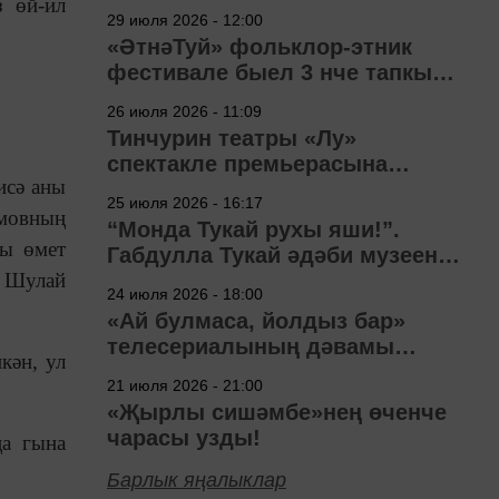
з өй-ил
29 июля 2026 - 12:00
«ӘтнәТуй» фольклор-этник
фестивале быел 3 нче тапкыр
узачак
26 июля 2026 - 11:09
Тинчурин театры «Лу»
спектакле премьерасына
исә аны
әзерләнә
25 июля 2026 - 16:17
имовның
“Монда Тукай рухы яши!”.
ты өмет
Габдулла Тукай әдәби музеена
. Шулай
40 ел
24 июля 2026 - 18:00
«Ай булмаса, йолдыз бар»
телесериалының дәвамы
кән, ул
төшерелә!
21 июля 2026 - 21:00
«Җырлы сишәмбе»нең өченче
чарасы узды!
ңа гына
Барлык яңалыклар