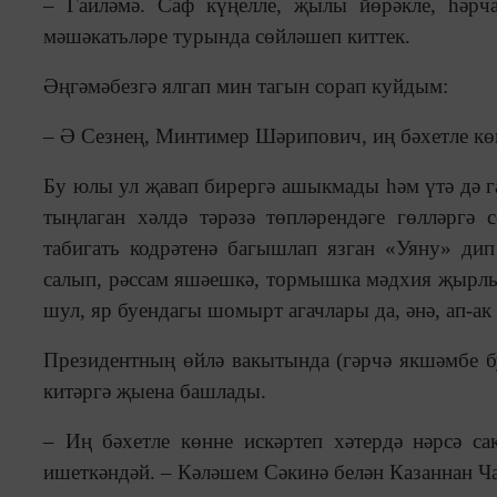
– Гаиләмә. Саф күңелле, җылы йөрәкле, һәрч
мәшәкатьләре турында сөйләшеп киттек.
Әңгәмәбезгә ялгап мин тагын сорап куйдым:
– Ә Сезнең, Минтимер Шәрипович, иң бәхетле көне
Бу юлы ул җавап бирергә ашыкмады һәм үтә дә г
тыңлаган хәлдә тәрәзә төпләрендәге гөлләргә
табигать кодрәтенә багышлап язган «Уяну» дип
салып, рәссам яшәешкә, тормышка мәдхия җырл
шул, яр буендагы шомырт агачлары да, әнә, ап-ак 
Президентның өйлә вакытында (гәрчә якшәмбе бу
китәргә җыена башлады.
– Иң бәхетле көнне искәртеп хәтердә нәрсә с
ишеткәндәй. – Кәләшем Сәкинә белән Казаннан Ча