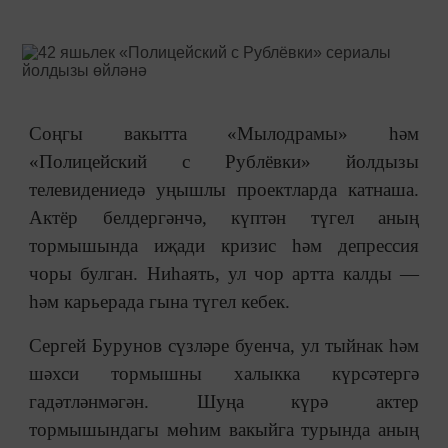
Соңгы вакытта «Мылодрамы» һәм
«Полицейский с Рублёвки» йолдызы
телевидениедә уңышлы проектларда катнаша.
Актёр белдергәнчә, күптән түгел аның
тормышында иҗади кризис һәм депрессия
чоры булган. Ниһаять, ул чор артта калды —
һәм карьерада гына түгел кебек.
Сергей Бурунов сүзләре буенча, ул тыйнак һәм
шәхси тормышны халыкка күрсәтергә
гадәтләнмәгән. Шуңа күрә актер
тормышындагы мөһим вакыйга турында аның