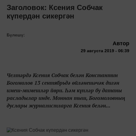
Заголовок: Ксения Собчак
күпердән сикергән
Бүлешү:
Автор
29 августа 2019 - 06:39
Челтәрдә Ксения Собчак белән Константин
Богомолов 13 сентябрьдә өйләнешәчәк дигән
имеш-мимешләр йөри. Һәм күпләр бу датаны
расладылар инде. Моннан тыш, Богомоловның
дуслары журналистларга Ксения белән...