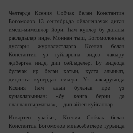
Челтәрдә Ксения Собчак белән Константин
Богомолов 13 сентябрьдә өйләнешәчәк дигән
имеш-мимешләр йөри. Һәм күпләр бу датаны
расладылар инде. Моннан тыш, Богомоловның
дуслары журналистларга Ксения белән
Константин үз туйларына видео чакыру
җибәргән инде, дип сөйләделәр. Бу видеода
булачак ир белән хатын, кулга алынып,
диңгезгә күпердән сикерә. Үз чакыруында
Ксения һәм аның булачак ире үз
кунакларыннан: «бу көнгә берни дә
планлаштырмагыз», – дип әйтеп куйганнар.
Искәртеп узабыз, Ксения Собчак белән
Константин Богомолов мөнәсәбәтләре турында