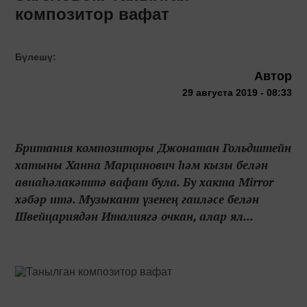
композитор вафат
Бүлешү:
Автор
29 августа 2019 - 08:33
Британия композиторы Джонатан Гольдштейн
хатыны Ханна Марцинович һәм кызы белән
авиаһәлакәттә вафат була. Бу хакта Mirror
хәбәр итә. Музыкант үзенең гаиләсе белән
Швейцариядән Италиягә очкан, алар ял...