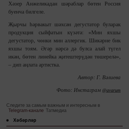
Хәзер Анжеликадан шәраблар бөтен Россия
буенча билгеле.
Җырчы һәрвакыт шәхсән дегустатор буларак
продукция сыйфатын күзәтә: «Мин яхшы
дегустатор, чөнки мин аллергик. Шикәрне бик
яхшы тоям. Әгәр нәрсә дә булса алай түгел
икән, бөтен линейка җитештерүдән төшерелә»,
– дип аңлата артистка.
Автор: Г. Вәлиева
Фото: Инстаграм
@avarum
Следите за самым важным и интересным в
Telegram-канале
Татмедиа
Хәбәрләр