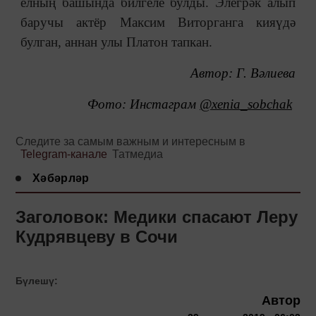
елның башында билгеле булды. Элегрәк алып
баручы актёр Максим Виторганга кияүдә
булган, аннан улы Платон тапкан.
Автор: Г. Вәлиева
Фото: Инстаграм
@xenia_sobchak
Следите за самым важным и интересным в
Telegram-канале
Татмедиа
Хәбәрләр
Заголовок: Медики спасают Леру
Кудрявцеву в Сочи
Бүлешү:
Автор