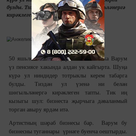
булды. Тиздән ул үзенә ни белән шөгыльләнергә
кирәклеген тапты. Тик иң кызыг...
50 яшьлек Россия җырчысы Анжелика Варум
үз пенсиясе хакында алдан ук кайгырта. Шуңа
күрә ул ниндидер тотрыклы керем табарга
булды. Тиздән ул үзенә ни белән
шөгыльләнергә кирәклеген тапты. Тик иң
кызыгы шул: бизнеста җырчыга дәваланмый
торган авыру ярдәм итә.
Артистның шәраб бизнесы бар. Варум бу
бизнесны туганнары үрнәге буенча оештырды.