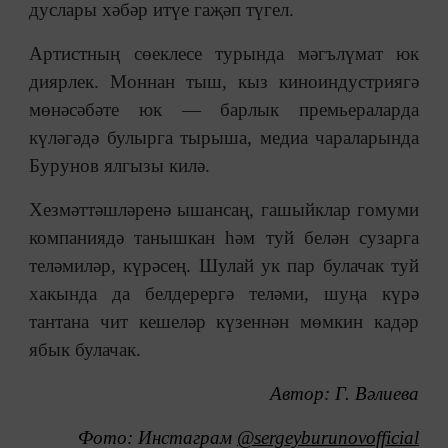
дуслары хәбәр итүе гаҗәп түгел.
Артистның сөеклесе турында мәгълүмат юк
диярлек. Моннан тыш, кыз киноиндустриягә
мөнәсәбәте юк
—
барлык премьераларда
күләгәдә булырга тырыша, медиа чараларында
Бурунов ялгызы килә.
Хезмәттәшләренә ышансаң, гашыйклар гомуми
компаниядә танышкан һәм туй белән сузарга
теләмиләр, күрәсең. Шулай ук пар булачак туй
хакында да белдерергә теләми, шуңа күрә
тантана чит кешеләр күзеннән мөмкин кадәр
ябык булачак.
Автор: Г. Вәлиева
Фото: Инстаграм
@sergeyburunovofficial