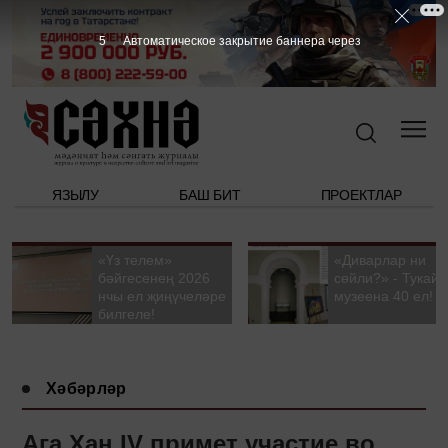
4
Автоматическое закрытие баннера через
ЯЗЫЛУ
БАШ БИТ
ПРОЕКТЛАР
«Үз телем»
«Диварлар ни
бәйгесенең 2026
сөйли?» - Тукай
нчы ел җиңүчеләре
музеена 40 ел!
билгеле!
Хәбәрләр
Ага Хан IV примет участие во