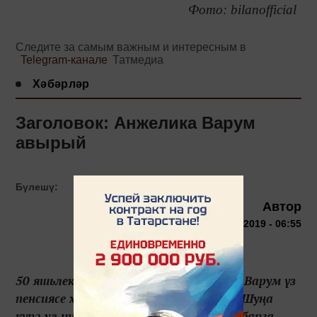
Фото: bilanofficial
Следите за самым важным и интересным в
Telegram-канале
Татмедиа
Хәбәрләр
Заголовок: Анжелика Варум
авырый
Бүлешү:
Автор
29 августа 2019 - 06:55
50 яшьлек Россия җырчысы Анжелика Варум үз
пенсиясе хакында алдан ук кайгырта. Шуңа
күрә ул ниндидер тотрыклы керем табарга