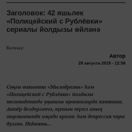
Заголовок: 42 яшьлек
«Полицейский с Рублёвки»
сериалы йолдызы өйләнә
Бүлешү:
Автор
28 августа 2019 - 12:58
Соңгы вакытта «Мылодрамы» һәм
«Полицейский с Рублёвки» йолдызы
телевидениедә уңышлы проектларда катнаша.
Актёр белдергәнчә, күптән түгел аның
тормышында иҗади кризис һәм депрессия чоры
булган. Ниһаять...