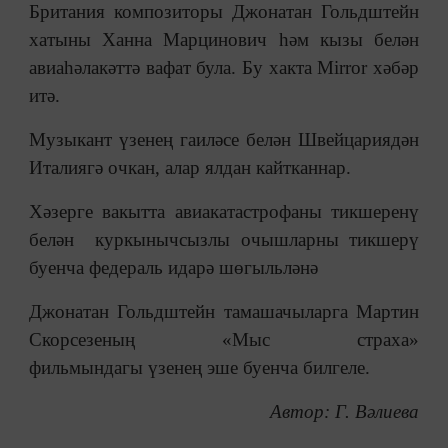
Британия композиторы Джонатан Гольдштейн
хатыны Ханна Марцинович һәм кызы белән
авиаһәлакәттә вафат була. Бу хакта Mirror хәбәр
итә.
Музыкант үзенең гаиләсе белән Швейцариядән
Италиягә очкан, алар ялдан кайтканнар.
Хәзерге вакытта авиакатастрофаны тикшеренү
белән куркынычсызлы очышларны тикшерү
буенча федераль идарә шөгыльләнә
Джонатан Гольдштейн тамашачыларга Мартин
Скорсезеның «Мыс страха»
фильмындагы үзенең эше буенча билгеле.
Автор: Г. Вәлиева