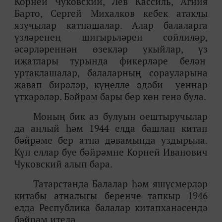
Корней Чуковский, Лев Кассиль, Агния
Барто, Сергей Михалков
кебек атаклы
язучылар катнашалар. Алар балаларга
үзләренең шигырьләрен сөйлиләр,
әсәрләреннән өзекләр укыйлар, үз
иҗатлары турында фикерләре белән
уртаклашалар, балаларның сорауларына
җавап бирәләр, күңелле әдәби
уеннар
үткәрәләр. Бәйрәм бары бер көн генә була.
Моның бик аз булуын оештыручылар
да аңлый һәм 1944 елда башлап китап
бәйрәме бер атна дәвамында уздырыла.
Күп еллар буе бәйрәмне Корней Иванович
Чуковский алып бара.
Татарстанда
Балалар һәм яшүсмерләр
китабы атналыгы
беренче тапкыр 1946
елда Республика балалар китапханәсендә
бәйрәм ителә.