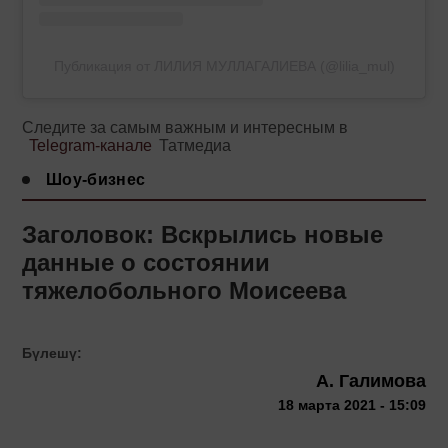
Публикация от ЛИЛИЯ МУЛЛАГАЛИЕВА (@lilia_mul)
Следите за самым важным и интересным в
Telegram-канале
Татмедиа
Шоу-бизнес
Заголовок: Вскрылись новые
данные о состоянии
тяжелобольного Моисеева
Бүлешү:
А. Галимова
18 марта 2021 - 15:09