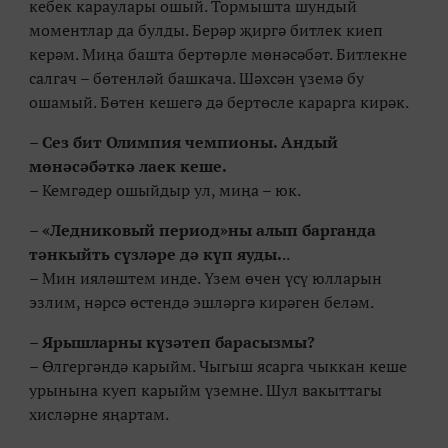
кебек караулары ошый. Тормышта шундый
моментлар да булды. Берәр җиргә битлек киеп
керәм. Миңа башта бертөрле мөнәсәбәт. Битлекне
салгач – бөтенләй башкача. Шәхсән үземә бу
ошамый. Бөтен кешегә дә бертөсле карарга кирәк.
– Сез бит Олимпия чемпионы. Андый
мөнәсәбәткә лаек кеше.
– Кемгәдер ошыйдыр ул, миңа – юк.
– «Ледниковый период»ны алып барганда
тәнкыйть сүзләре дә күп яуды.
..
– Мин ияләштем инде. Үзем өчен үсү юлларын
эзлим, нәрсә өстендә эшләргә кирәген беләм.
– Ярышларны күзәтеп барасызмы?
– Өлгергәндә карыйм. Чыгыш ясарга чыккан кеше
урынына куеп карыйм үземне. Шул вакыттагы
хисләрне яңартам.