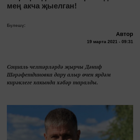
мең акча җыелган!
Бүлешү:
Автор
19 марта 2021 - 09:31
Социаль челтәрләрдә җырчы Дәниф
Шәрәфетдиновка дару алыр өчен ярдәм
кирәклеге хакында хәбәр таралды.