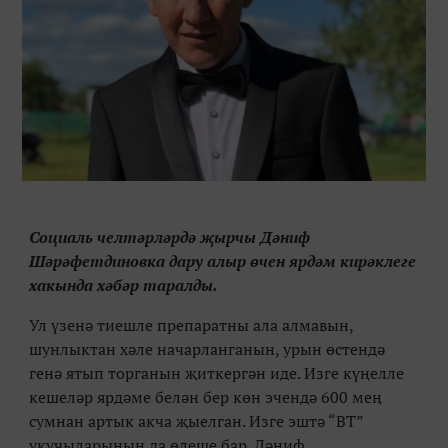
Социаль челтәрләрдә җырчы Дәниф
Шәрәфетдиновка дару алыр өчен ярдәм кирәклеге
хакында хәбәр таралды.
Ул үзенә тиешле препаратны ала алмавын,
шунлыктан хәле начарланганын, урын өстендә
генә ятып торганын җиткергән иде. Изге күңелле
кешеләр ярдәме белән бер көн эчендә 600 мең
сумнан артык акча җыелган. Изге эштә “ВТ”
укучыларының да өлеше бар. Дәниф