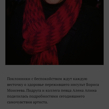
Поклонники с беспокойством ждут каждую
весточку о здоровье пережившего инсульт Бориса
Моисеева. Подруга и коллега певца Алена Апина
поделилась подробностями сегодняшнего
самочувствия артиста.