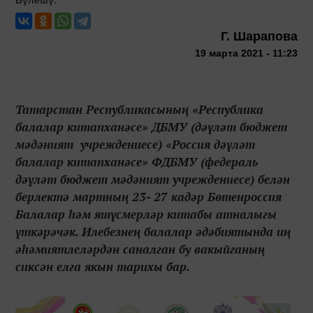
Г. Шарапова
19 марта 2021 - 11:23
Татарстан Республикасының «Республика
балалар китапханәсе» ДБМУ (дәүләт бюджет
мәдәният учреждениесе) «Россия дәүләт
балалар китапханәсе» ФДБМУ (федераль
дәүләт бюджет мәдәният учреждениесе) белән
берлектә мартның 23- 27 кадәр Бөтенроссия
Балалар һәм яшүсмерләр китабы атналыгы
үткәрәчәк. Илебезнең балалар әдәбиятында иң
әһәмиятлеләрдән саналган бу вакыйганың
сиксән елга якын тарихы бар.