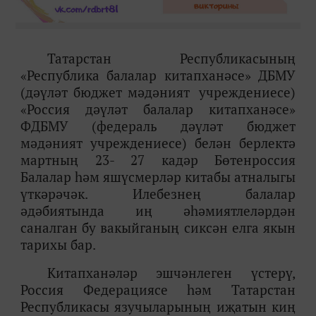
Татарстан Республикасының
«Республика балалар китапханәсе» ДБМУ
(дәүләт бюджет мәдәният
учреждениесе)
«Россия дәүләт балалар китапханәсе»
ФДБМУ (федераль дәүләт бюджет
мәдәният учреждениесе) белән берлектә
мартның 23- 27 кадәр Бөтенроссия
Балалар һәм яшүсмерләр китабы атналыгы
үткәрәчәк. Илебезнең балалар
әдәбиятында иң әһәмиятлеләрдән
саналган бу вакыйганың сиксән елга якын
тарихы бар.
Китапханәләр эшчәнлеген үстерү,
Россия Федерациясе һәм Татарстан
Республикасы язучыларының иҗатын киң