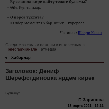
– Бу сезонда кире кайту теләге булымы?
– Әйе. Күп тапкыр.
– Ә нәрсә туктата?
– Кайбер моментлар бар. Яшик – күрербез.
Чыганак:
Шәһри Казан
Следите за самым важным и интересным в
Telegram-канале
Татмедиа
Хәбәрләр
Заголовок: Дәниф
Шәрәфетдиновка ярдәм кирәк
Бүлешү:
Г. Зарипова
18 марта 2021 - 15:31