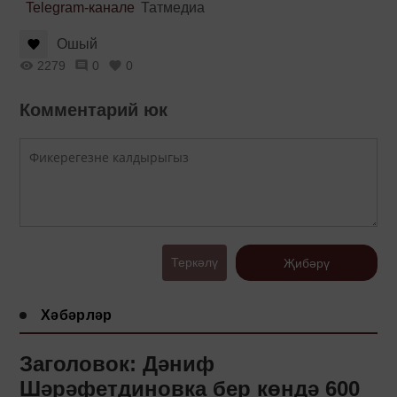
Telegram-канале
Татмедиа
Ошый
2279
0
0
Комментарий юк
Теркәлү
Җибәрү
Хәбәрләр
Заголовок: Дәниф
Шәрәфетдиновка бер көндә 600