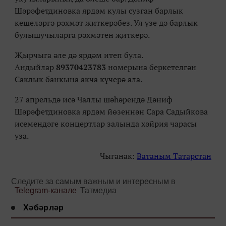
Шәрәфетдиновка ярдәм кулы сузган барлык
кешеләргә рәхмәт җиткерәбез. Ул үзе дә барлык
булышучыларга рәхмәтен җиткерә.
Җырчыга әле дә ярдәм итеп була.
Андыйлар
89370423783
номерына беркетелгән
Саклык банкына акча күчерә ала.
27 апрельдә исә Чаллы шәһәрендә Дәниф
Шәрәфетдиновка ярдәм йөзеннән Сара Садыйкова
исемендәге концертлар залында хәйрия чарасы
уза.
Чыганак:
Ватаным Татарстан
Следите за самым важным и интересным в
Telegram-канале
Татмедиа
Хәбәрләр