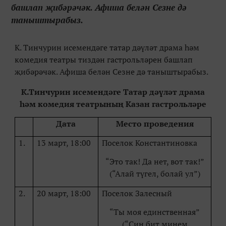
башлап җибәрәчәк. Афиша белән Сезне дә
таныштырабыз.
К. Тинчурин исемендәге татар дәүләт драма һәм
комедия театры тиздән гастрольләрен башлап
җибәрәчәк. Афиша белән Сезне дә таныштырабыз.
К.Тинчурин исемендәге Татар дәүләт драма
һәм комедия театрының Казан гастрольләре
Дата
Место проведения
1.
13 март, 18:00
Поселок Константиновка
“Это так! Да нет, вот так!”
(“Алай түгел, болай ул”)
2.
20 март, 18:00
Поселок Залесный
“Ты моя единственная”
(“Син бит минем