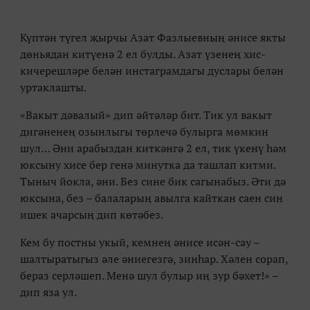
Күптән түгел җырчы Азат Фазлыевның әнисе якты
дөньядан китүенә 2 ел булды. Азат үзенең хис-
кичерешләре белән инстаграмдагы дуслары белән
уртаклашты.
«Вакыт дәвалый» дип әйтәләр бит. Тик ул вакыт
дигәненең озынлыгы төрлечә булырга мөмкин
шул… Әни арабыздан киткәнгә 2 ел, тик үкенү һәм
юксыну хисе бер генә минутка да ташлап китми.
Тыныч йокла, әни. Без сине бик сагынабыз. Әти дә
юксына, без – балаларың авылга кайткан саен син
ишек ачарсың дип көтәбез.
Кем бу постны укый, кемнең әнисе исән-сау –
шалтыратыгыз әле әниегезгә, зинһар. Хәлен сорап,
бераз серләшеп. Менә шул булыр иң зур бәхет!» –
дип яза ул.