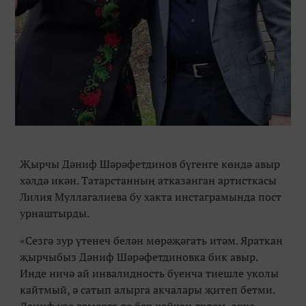
Җырчы Дәниф Шәрәфетдинов бүгенге көндә авыр
хәлдә икән. Татарстанның атказанган артисткасы
Лилия Муллагалиева бу хакта инстаграмында пост
урнаштырды.
«Сезгә зур үтенеч белән мөрәҗәгать итәм. Яраткан
җырчыбыз Дәниф Шәрәфетдиновка бик авыр.
Инде ничә ай инвалидность буенча тиешле уколы
кайтмый, ә сатып алырга акчалары җитеп бетми.