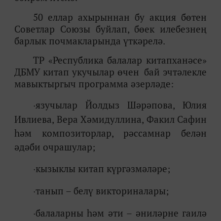
50 еллар ахырыннан бу акция бөтен
Советлар Союзы буйлап, бөек илебезнең
барлык почмакларында үткәрелә.
ТР «Республика балалар китапханәсе»
ДБМУ китап укучылар өчен
бай эчтәлекле
мавыктыргыч программа әзерләде:
язучылар Йолдыз Шәрәпова, Юлия
·
Ивлиева, Вера Хәмидуллина, Факил Сафин
һәм композиторлар, рәссамнар белән
әдәби очрашулар;
кызыклы китап күргәзмәләре;
·
танып – белү викториналары;
·
балаларны һәм әти – әниләрне гаилә
·