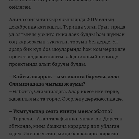
сөйләгән.
Алинә соңгы тапкыр ярышларда 2019 елның
декабрендә катнашты. Туринда узган Гран-прида
ул алтынчы урынга гына лаек булды һәм шуннан
соң карьерасын туктатып торуын белдерде. Ул
арада бик күп боз шоуларында һәм коммерцияле
проектларда катнашты. «Ледниковый период»
проектында алып баручы булды.
– Кайсы авыррак – имтиханга барумы, әллә
Олимпиадада чыгыш ясаумы?
– Әлбәттә, Олимпиадага. Алар икесе ике төрле,
җаваплылык та төрле. Әзерләнү дәрәҗәсендә дә.
– Укытучылар сезгә нинди мөнәсәбәттә?
– Төрлечә... Алар тарафыннан яклау юк. Дөресен
әйткәндә, миңа башкача карарлар дип уйлаган
идем. Икенче яктан, миңа башкаларга караган