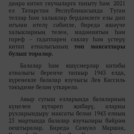
даирә китап укучыларга таныту һәм
2021
ел Татарстан Республикасында Туган
телләр һәм халыклар бердәмлеге елы дип
игълан ителү сәбәпле, биредә яшәүче
халыкларның телен, мәдәниятын һәм
гореф – гадәтләрен саклау һәм үстерү
китап атналыгының
төп максатлары
булып торалар.
Балалар һәм яшүсмерләр китабы
атналыгы беренче тапкыр 1943 елда,
күренекле балалар язучысы Лев Кассиль
тәкъдиме белән үткәрелә.
Авыр сугыш елларында балаларның
күңелен күтәреп җибәрү, аларны
рухларындыру максаты белән 1943 елның
25 мартында балалар язучылары бәйрәм
оештыралар. Биредә
Самуил Маршак,