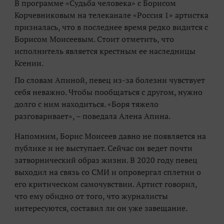
В программе «Судьба человека» с Борисом
Корчевниковым на телеканале «Россия 1» артистка
призналась, что в последнее время редко видится с
Борисом Моисеевым. Стоит отметить, что
исполнитель является крестным ее наследницы
Ксении.
По словам Апиной, певец из-за болезни чувствует
себя неважно. Чтобы пообщаться с другом, нужно
долго с ним находиться. «Боря тяжело
разговаривает», – поведала Алена Апина.
Напомним, Борис Моисеев давно не появляется на
публике и не выступает. Сейчас он ведет почти
затворнический образ жизни. В 2020 году певец
выходил на связь со СМИ и опровергал сплетни о
его критическом самочувствии. Артист говорил,
что ему обидно от того, что журналисты
интересуются, составил ли он уже завещание.