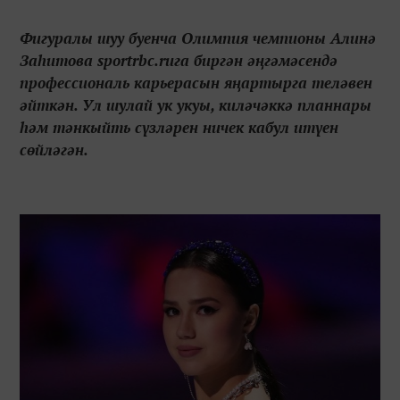
Фигуралы шуу буенча Олимпия чемпионы Алинә
Заһитова sportrbc.ruга биргән әңгәмәсендә
профессиональ карьерасын яңартырга теләвен
әйткән. Ул шулай ук укуы, киләчәккә планнары
һәм тәнкыйть сүзләрен ничек кабул итүен
сөйләгән.