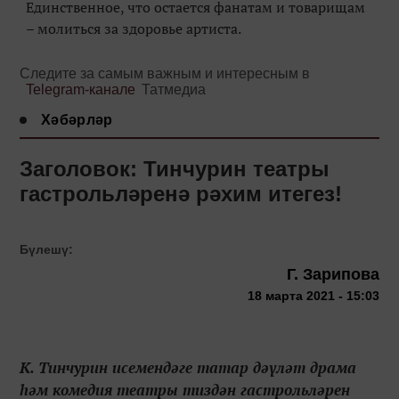
Единственное, что остается фанатам и товарищам
– молиться за здоровье артиста.
Следите за самым важным и интересным в
Telegram-канале
Татмедиа
Хәбәрләр
Заголовок: Тинчурин театры
гастрольләренә рәхим итегез!
Бүлешү:
Г. Зарипова
18 марта 2021 - 15:03
К. Тинчурин исемендәге татар дәүләт драма
һәм комедия театры тиздән гастрольләрен