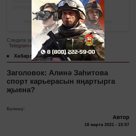
Публикация от Азат Фазлыев (@azatfazlyev)
Следите за самым важным и интересным в
Telegram-канале
Татмедиа
Хәбәрләр
Заголовок: Алинә Заһитова
спорт карьерасын яңартырга
җыена?
Бүлешү:
Автор
18 марта 2021 - 15:57