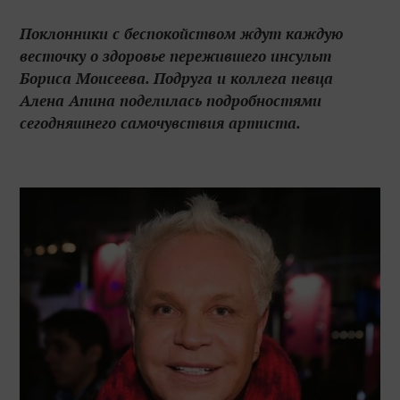
Поклонники с беспокойством ждут каждую
весточку о здоровье пережившего инсульт
Бориса Моисеева. Подруга и коллега певца
Алена Апина поделилась подробностями
сегодняшнего самочувствия артиста.