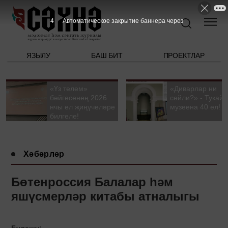
3
Автоматическое закрытие баннера через
ЯЗЫЛУ
БАШ БИТ
ПРОЕКТЛАР
«Үз телем»
«Диварлар ни
бәйгесенең 2026
сөйли?» - Тукай
нчы ел җиңүчеләре
музеена 40 ел!
билгеле!
Хәбәрләр
Бөтенроссия Балалар һәм
яшүсмерләр китабы атналыгы
Бүлешү: