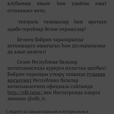
клубының ямьле һәм уңайлы иҗат
остаханәсе көтә;
театраль тамашалар һәм яраткан
·
әдәби геройлар белән очрашулар!
Безнең бәйрәм чараларында
катнашырга ашыгыгыз һәм дусларыгызны
да алып килегез!
Сезне Республика балалар
китапханәсендә күрергә ихластан шатбыз!
Бәйрәм чаралары үткәрү хакында
тулырак
мәгълумат
Республика балалар
китапханәсенең официаль сайтында
http://rdb.tatar/
яки Инстаграмда алырга
мөмкин @rdb_rt.
Следите за самым важным и интересным в