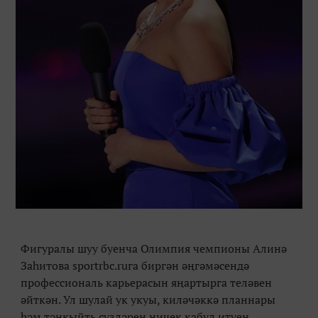
Фигуралы шуу буенча Олимпия чемпионы Алинә
Заһитова sportrbc.ruга биргән әңгәмәсендә
профессиональ карьерасын яңартырга теләвен
әйткән. Ул шулай ук укуы, киләчәккә планнары
һәм тәнкыйть сүзләрен ничек кабул итүен