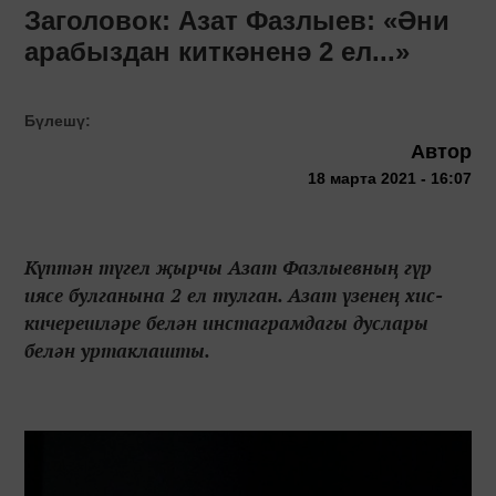
Заголовок: Азат Фазлыев: «Әни
арабыздан киткәненә 2 ел...»
Бүлешү:
Автор
18 марта 2021 - 16:07
Күптән түгел җырчы Азат Фазлыевның гүр
иясе булганына 2 ел тулган. Азат үзенең хис-
кичерешләре белән инстаграмдагы дуслары
белән уртаклашты.