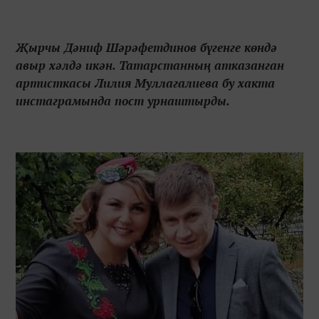
Җырчы Дәниф Шәрәфетдинов бүгенге көндә
авыр хәлдә икән. Татарстанның атказанган
артисткасы Лилия Муллагалиева бу хакта
инстаграмында пост урнаштырды.