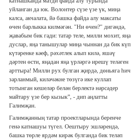
катнашканда матди файда алу турында
уйланган да юк. Волонтер сүзе үзе үк, миңа
калса, акчалата, йә башка файда алу максаты
өчен барлыкка килмәгән. "Ни өчен?" дигәндә,
җавабым бик гади: татар теле, милли мохит, яңа
дуслар, яңа танышулар миңа чыннан да бик күп
күтәренке кәеф, рәхәтлек алып килә, яшәү
дәртен өсти, яңадан яңа үрләргә ирешү теләген
арттыра! Милли рух булган җирдә, дөньяга һич
зарланмый, киләчәкне төзүгә ике куллап
тотынган кешеләр белән берлектә нәрсәдер
майтару үзе бер кызык”, - дип аңлатты
Галимҗан.
Галимҗанның татар проектларында беренче
генә катнашуы түгел. Оештыру эшләрендә,
башка төрле ярдәм кирәк булганда бик теләп