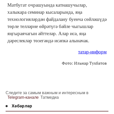
Матбугат очрашуында катнашучылар,
халыкара семинар кысаларында, яңа
технологияләрдән файдалану буенча сөйләшүдә
төрле телләрне өйрәтүгә бәйле чыгышлар
яңгыраячагын әйттеләр. Алар исә, яңа
дәреслекләр төзегәндә исәпкә алыначак.
татар-информ
Фото: Ильнар Тухбатов
Следите за самым важным и интересным в
Telegram-канале
Татмедиа
Хәбәрләр