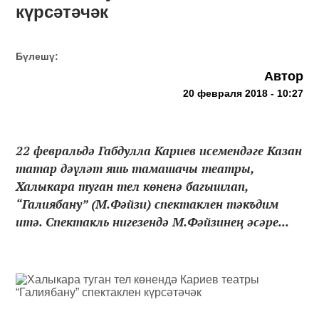
күрсәтәчәк
Бүлешү:
Автор
20 февраля 2018 - 10:27
22 февральдә Габдулла Кариев исемендәге Казан
татар дәүләт яшь тамашачы театры,
Халыкара туган тел көненә багышлап,
“Галиябану” (М.Фәйзи) спектаклен тәкъдим
итә. Спектакль нигезендә М.Фәйзинең әсәре...