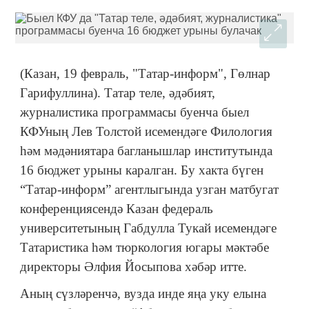
(Казан, 19 февраль, "Татар-информ", Гөлнар
Гарифуллина). Татар теле, әдәбият,
журналистика программасы буенча быел
КФУның Лев Толстой исемендәге Филология
һәм мәдәниятара багланышлар институтында
16 бюджет урыны каралган. Бу хакта бүген
“Татар-информ” агентлыгында узган матбугат
конференциясендә Казан федераль
университетының Габдулла Тукай исемендәге
Татаристика һәм тюркология югары мәктәбе
директоры Әлфия Йосыпова хәбәр итте.
Аның сүзләренчә, вузда инде яңа уку елына