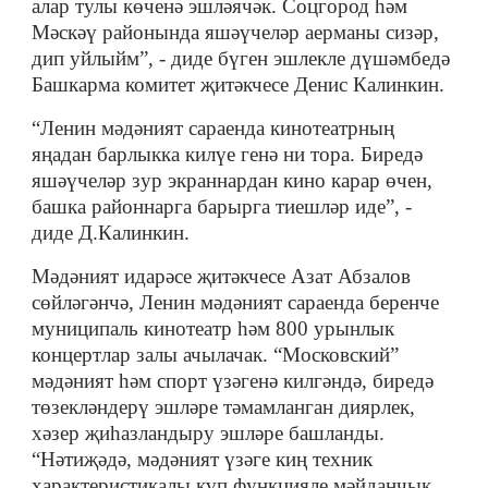
алар тулы көченә эшләячәк. Соцгород һәм
Мәскәү районында яшәүчеләр аерманы сизәр,
дип уйлыйм”, - диде бүген эшлекле дүшәмбедә
Башкарма комитет җитәкчесе Денис Калинкин.
“Ленин мәдәният сараенда кинотеатрның
яңадан барлыкка килүе генә ни тора. Биредә
яшәүчеләр зур экраннардан кино карар өчен,
башка районнарга барырга тиешләр иде”, -
диде Д.Калинкин.
Мәдәният идарәсе җитәкчесе Азат Абзалов
сөйләгәнчә, Ленин мәдәният сараенда беренче
муниципаль кинотеатр һәм 800 урынлык
концертлар залы ачылачак. “Московский”
мәдәният һәм спорт үзәгенә килгәндә, биредә
төзекләндерү эшләре тәмамланган диярлек,
хәзер җиһазландыру эшләре башланды.
“Нәтиҗәдә, мәдәният үзәге киң техник
характеристикалы күп функцияле мәйданчык