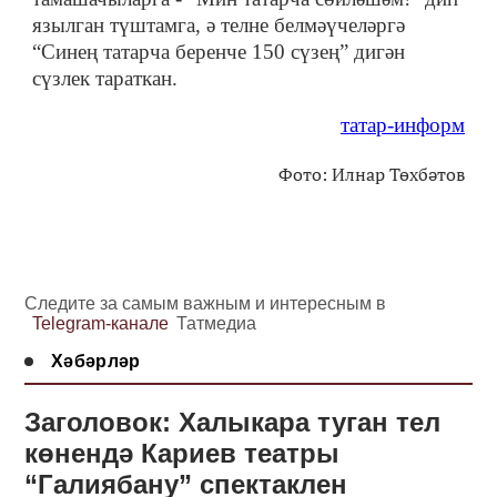
язылган түштамга, ә телне белмәүчеләргә
“Синең татарча беренче 150 сүзең” дигән
сүзлек тараткан.
татар-информ
Фото: Илнар Төхбәтов
Следите за самым важным и интересным в
Telegram-канале
Татмедиа
Хәбәрләр
Заголовок: Халыкара туган тел
көнендә Кариев театры
“Галиябану” спектаклен