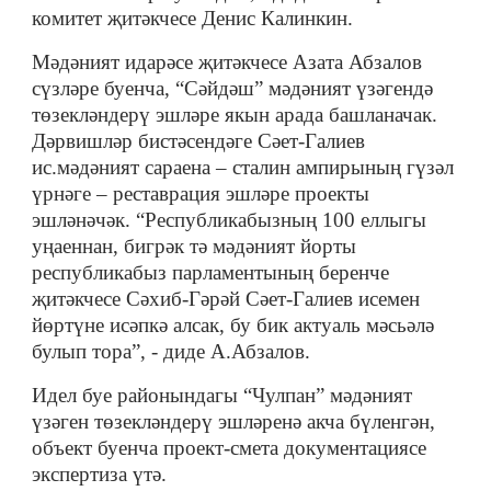
комитет җитәкчесе Денис Калинкин.
Мәдәният идарәсе җитәкчесе Азата Абзалов
сүзләре буенча, “Сәйдәш” мәдәният үзәгендә
төзекләндерү эшләре якын арада башланачак.
Дәрвишләр бистәсендәге Сәет-Галиев
ис.мәдәният сараена – сталин ампирының гүзәл
үрнәге – реставрация эшләре проекты
эшләнәчәк. “Республикабызның 100 еллыгы
уңаеннан, бигрәк тә мәдәният йорты
республикабыз парламентының беренче
җитәкчесе Сәхиб-Гәрәй Сәет-Галиев исемен
йөртүне исәпкә алсак, бу бик актуаль мәсьәлә
булып тора”, - диде А.Абзалов.
Идел буе районындагы “Чулпан” мәдәният
үзәген төзекләндерү эшләренә акча бүленгән,
объект буенча проект-смета документациясе
экспертиза үтә.