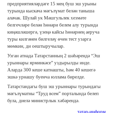
предприятияләрдәге 15 мең буш эш урыны
турында кыскача мәгълүмат белән таныша
алачак. Шулай ук Мәшгульлек хезмәте
белгечләре белән һөнәри белем алу турында
киңәшләшергә, үзеңә кайсы һөнәрнең аеруча
туры килгәнен билгеләү өчен тест узарга
мөмкин, ди оештыручылар.
Узган атнада Татарстанның 2 шәһәрендә “Эш
урыннары ярминкәсе” уздырылды инде.
Аларда 300 кеше катнашты, һәм 40 кешегә
эшкә урнашу буенча юллама бирелде.
Татарстандагы буш эш урыннары турындагы
мәгълүматны “Труд всем” порталында белеп
була, диелә министрлык хәбәрендә.
татар-информ