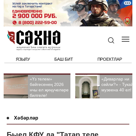
ЯЗЫЛУ
БАШ БИТ
ПРОЕКТЛАР
«Үз телем»
«Диварлар ни
бәйгесенең 2026
сөйли?» - Тукай
нчы ел җиңүчеләре
музеена 40 ел!
билгеле!
Хәбәрләр
Быел КФУ да "Татар теле,