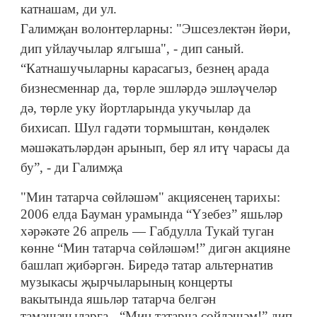
катнашам, ди ул.
Галимҗан волонтерларны: "Эшсезлектән йөри,
дип уйлаучылар ялгыша", - дип саный.
“Катнашучыларны карасагыз, безнең арада
бизнесменнар да, төрле эшләрдә эшләүчеләр
дә, төрле уку йортларында укучылар да
бихисап. Шул гадәти тормыштан, көндәлек
мәшәкатьләрдән арынып, бер ял итү чарасы да
бу”, - ди Галимҗа
"Мин татарча сөйләшәм" акциясенең тарихы:
2006 елда Бауман урамында “Үзебез” яшьләр
хәрәкәте 26 апрель — Габдулла Тукай туган
көнне “Мин татарча сөйләшәм!” дигән акцияне
башлап җибәргән. Биредә татар альтернатив
музыкасы җырчыларының концерты
вакытында яшьләр татарча белгән
тамашачыларга - “Мин татарча сөйләшәм!” дип