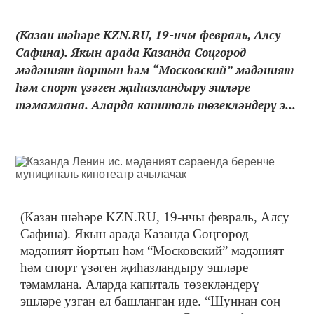
(Казан шәһәре KZN.RU, 19-нчы февраль, Алсу
Сафина). Якын арада Казанда Соцгород
мәдәният йортын һәм “Московский” мәдәният
һәм спорт үзәген җиһазландыру эшләре
тәмамлана. Аларда капиталь төзекләндерү э...
(Казан шәһәре KZN.RU, 19-нчы февраль, Алсу
Сафина). Якын арада Казанда Соцгород
мәдәният йортын һәм “Московский” мәдәният
һәм спорт үзәген җиһазландыру эшләре
тәмамлана. Аларда капиталь төзекләндерү
эшләре узган ел башланган иде. “Шуннан соң