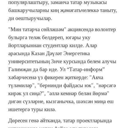
популярлаштыру, заманча татар музыкасы
башкаручыларны киң җәмәгатьчелеккә таныту,
ди оештыручылар.
"Мин татарча сөйләшәм" акциясендә волонтер
булырга теләк белдереп, югары уку
йортларыннан студентлар килде. Алар
арасында Казан Дәүләт Энергетика
университетының 3нче курсында белем алучы
Галимҗан да бар иде. Ул “Татар-информ”
хәбәрчесенә үз фикерен җиткерде: "Акча
түләмиләр", "бернинди файдасы юк", "нәрсәгә
кирәк ул сиңа?", "әллә кемнәр белән йөрмә"
дигән сүзләрне, кызганычка, шәхсән миңа еш
ишетергә туры килә.
Дөресен генә әйткәндә, татар проектларында