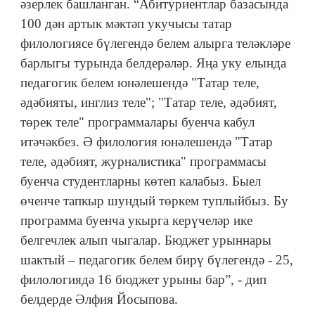
әзерлек башланган. “Абитуриентлар базасында
100 дән артык мәктәп укучысы татар
филологиясе бүлегендә белем алырга теләкләре
барлыгы турында белдерәләр. Яңа уку елында
педагогик белем юнәлешендә "Татар теле,
әдәбияты, инглиз теле"; "Татар теле, әдәбият,
төрек теле" программалары буенча кабул
итәчәкбез. Ә филология юнәлешендә "Татар
теле, әдәбият, журналистика" программасы
буенча студентларны көтеп калабыз. Быел
өченче тапкыр шундый төркем туплыйбыз. Бу
программа буенча укырга керүчеләр ике
белгечлек алып чыгалар. Бюджет урыннары
шактый – педагогик белем бирү бүлегендә - 25,
филологиядә 16 бюджет урыны бар”, - дип
белдерде Әлфия Йосыпова.