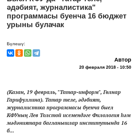
әдәбият, журналистика"
программасы буенча 16 бюджет
урыны булачак
Бүлешү:
Автор
20 февраля 2018 - 10:50
(Казан, 19 февраль, "Татар-информ", Гөлнар
Гарифуллина). Татар теле, әдәбият,
журналистика программасы буенча быел
КФУның Лев Толстой исемендәге Филология һәм
мәдәниятара багланышлар институтында 16
б...