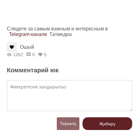
Следите за самым важным и интересным в
Telegram-канале
Татмедиа
Ошый
1262
0
0
Комментарий юк
Теркәлү
Җибәрү