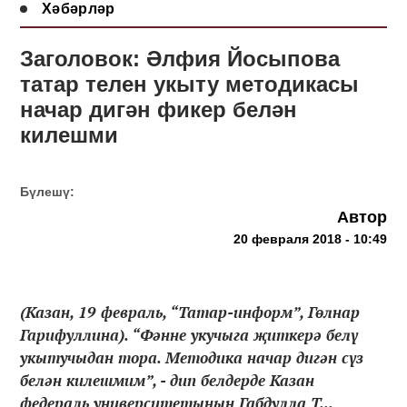
Хәбәрләр
Заголовок: Әлфия Йосыпова
татар телен укыту методикасы
начар дигән фикер белән
килешми
Бүлешү:
Автор
20 февраля 2018 - 10:49
(Казан, 19 февраль, “Татар-информ”, Гөлнар
Гарифуллина). “Фәнне укучыга җиткерә белү
укытучыдан тора. Методика начар дигән сүз
белән килешмим”, - дип белдерде Казан
федераль университетының Габдулла Т...