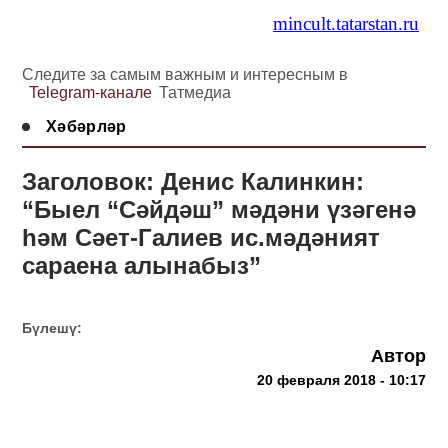
mincult.tatarstan.ru
Следите за самым важным и интересным в
Telegram-канале
Татмедиа
Хәбәрләр
Заголовок: Денис Калинкин:
“Быел “Сәйдәш” мәдәни үзәгенә
һәм Сәет-Галиев ис.мәдәният
сараена алынабыз”
Бүлешү:
Автор
20 февраля 2018 - 10:17