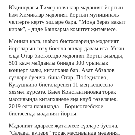
Юдинодагы Тимер юлчылар мәдәният йортын
һәм Химиклар мәдәният йортын муниципаль
челтәргә кертү эшләре бара. “Моңа бераз вакыт
кирәк”, - диде Башкарма комитет җитәкчесе.
Моннан кала, шәһәр бистәсләрендә мәдәният
йортларын төзү бөенча эшләр дәвам итә. Узган
елда Отар бистәсендә мәдәният йорты ачылды,
501 кв.м мәйданлы бинада 300 урынлык
концерт залы, китапханә бар. Азат Абзалов
сүзләре буенча, бина Отар, Победилово,
Кукушкино бистәләренең 11 мең кешесенә
хезмәт күрсәтә. Быел Константиновка торак
массивында китапханәле яңа клуб төзеләчәк.
2019 елга планнарда – Борисоглебское
бистәсендә мәдәният йорты.
Мәдәният идарәсе җитәкчесе сүзләре буенча,
“Салават күпере” торак массивында мәдәният