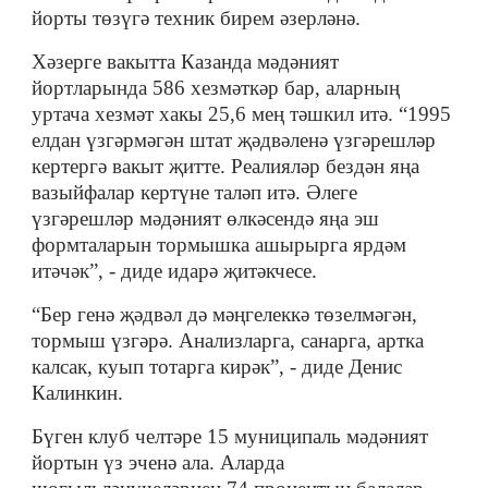
йорты төзүгә техник бирем әзерләнә.
Хәзерге вакытта Казанда мәдәният
йортларында 586 хезмәткәр бар, аларның
уртача хезмәт хакы 25,6 мең тәшкил итә. “1995
елдан үзгәрмәгән штат җәдвәленә үзгәрешләр
кертергә вакыт җитте. Реалияләр бездән яңа
вазыйфалар кертүне таләп итә. Әлеге
үзгәрешләр мәдәният өлкәсендә яңа эш
формталарын тормышка ашырырга ярдәм
итәчәк”, - диде идарә җитәкчесе.
“Бер генә җәдвәл дә мәңгелеккә төзелмәгән,
тормыш үзгәрә. Анализларга, санарга, артка
калсак, куып тотарга кирәк”, - диде Денис
Калинкин.
Бүген клуб челтәре 15 муниципаль мәдәният
йортын үз эченә ала. Аларда