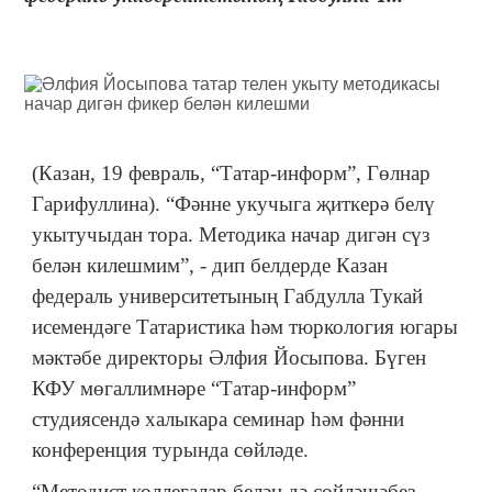
(Казан, 19 февраль, “Татар-информ”, Гөлнар
Гарифуллина). “Фәнне укучыга җиткерә белү
укытучыдан тора. Методика начар дигән сүз
белән килешмим”, - дип белдерде Казан
федераль университетының Габдулла Тукай
исемендәге Татаристика һәм тюркология югары
мәктәбе директоры Әлфия Йосыпова. Бүген
КФУ мөгаллимнәре “Татар-информ”
студиясендә халыкара семинар һәм фәнни
конференция турында сөйләде.
“Методист коллегалар белән дә сөйләшәбез.