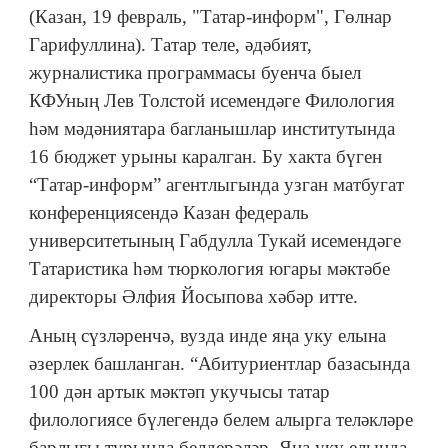
(Казан, 19 февраль, "Татар-информ", Гөлнар
Гарифуллина). Татар теле, әдәбият,
журналистика программасы буенча быел
КФУның Лев Толстой исемендәге Филология
һәм мәдәниятара багланышлар институтында
16 бюджет урыны каралган. Бу хакта бүген
“Татар-информ” агентлыгында узган матбугат
конференциясендә Казан федераль
университетының Габдулла Тукай исемендәге
Татаристика һәм тюркология югары мәктәбе
директоры Әлфия Йосыпова хәбәр итте.
Аның сүзләренчә, вузда инде яңа уку елына
әзерлек башланган. “Абитуриентлар базасында
100 дән артык мәктәп укучысы татар
филологиясе бүлегендә белем алырга теләкләре
барлыгы турында белдерәләр. Яңа уку елында