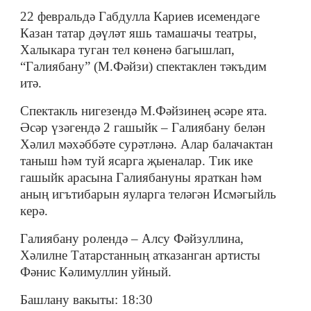
22 февральдә Габдулла Кариев исемендәге
Казан татар дәүләт яшь тамашачы театры,
Халыкара туган тел көненә багышлап,
“Галиябану” (М.Фәйзи) спектаклен тәкъдим
итә.
Спектакль нигезендә М.Фәйзинең әсәре ята.
Әсәр үзәгендә 2 гашыйк – Галиябану белән
Хәлил мәхәббәте сурәтләнә. Алар балачактан
таныш һәм туй ясарга җыеналар. Тик ике
гашыйк арасына Галиябануны яраткан һәм
аның игътибарын яуларга теләгән Исмәгыйль
керә.
Галиябану ролендә – Алсу Фәйзуллина,
Хәлилне Татарстанның атказанган артисты
Фәнис Кәлимуллин уйный.
Башлану вакыты: 18:30