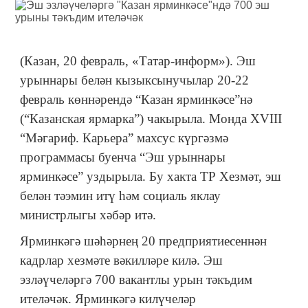
(Казан, 20 февраль, «Татар-информ»). Эш
урыннары белән кызыксынучылар 20-22
февраль көннәрендә “Казан ярминкәсе”нә
(“Казанская ярмарка”) чакырыла. Монда XVIII
“Мәгариф. Карьера” махсус күргәзмә
программасы буенча “Эш урыннары
ярминкәсе” уздырыла. Бу хакта ТР Хезмәт, эш
белән тәэмин итү һәм социаль яклау
министрлыгы хәбәр итә.
Ярминкәгә шәһәрнең 20 предприятиесеннән
кадрлар хезмәте вәкилләре килә. Эш
эзләүчеләргә 700 вакантлы урын тәкъдим
ителәчәк. Ярминкәгә килүчеләр