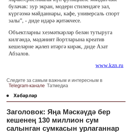
булачак: зур экран, модерн стилендәге зал,
күргәзмә мәйданнары, кафе, универсаль спорт
залы”, - диде идар
ә
җитәкчесе.
Объектларны хезмәткәрләр белән тутыруга
килгәндә, мәдәният йортларына креатив
кешеләрне җәлеп итәргә кирәк, диде Азат
Абзалов.
www.kzn.ru
Следите за самым важным и интересным в
Telegram-канале
Татмедиа
Хәбәрләр
Заголовок: Яңа Мәскәүдә бер
кешенең 130 миллион сум
салынган сумкасын урлаганнар