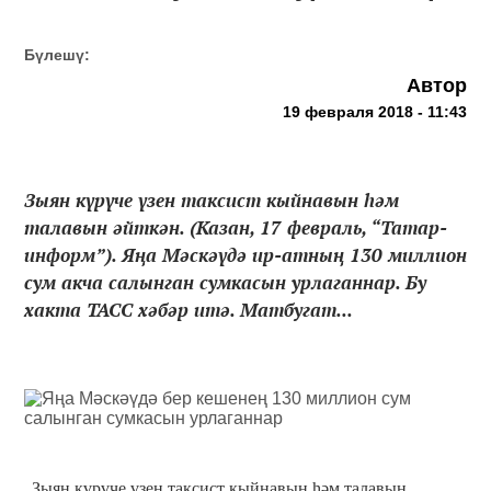
Бүлешү:
Автор
19 февраля 2018 - 11:43
Зыян күрүче үзен таксист кыйнавын һәм
талавын әйткән. (Казан, 17 февраль, “Татар-
информ”). Яңа Мәскәүдә ир-атның 130 миллион
сум акча салынган сумкасын урлаганнар. Бу
хакта ТАСС хәбәр итә. Матбугат...
Зыян күрүче үзен таксист кыйнавын һәм талавын