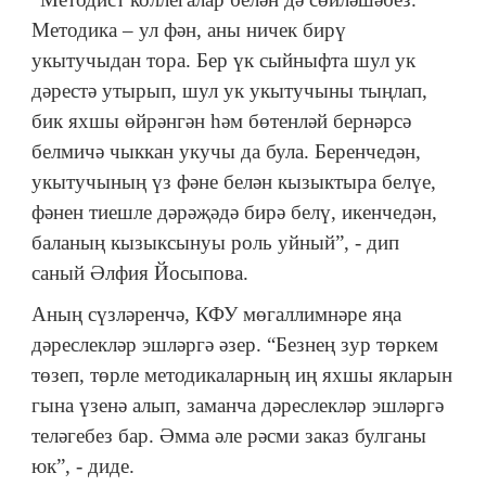
Методика – ул фән, аны ничек бирү
укытучыдан тора. Бер үк сыйныфта шул ук
дәрестә утырып, шул ук укытучыны тыңлап,
бик яхшы өйрәнгән һәм бөтенләй бернәрсә
белмичә чыккан укучы да була. Беренчедән,
укытучының үз фәне белән кызыктыра белүе,
фәнен тиешле дәрәҗәдә бирә белү, икенчедән,
баланың кызыксынуы роль уйный”, - дип
саный Әлфия Йосыпова.
Аның сүзләренчә, КФУ мөгаллимнәре яңа
дәреслекләр эшләргә әзер. “Безнең зур төркем
төзеп, төрле методикаларның иң яхшы якларын
гына үзенә алып, заманча дәреслекләр эшләргә
теләгебез бар. Әмма әле рәсми заказ булганы
юк”, - диде.