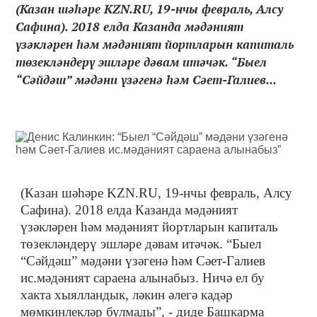
(Казан шәһәре KZN.RU, 19-нчы февраль, Алсу
Сафина). 2018 елда Казанда мәдәният
үзәкләрен һәм мәдәният йортларын капиталь
төзекләндерү эшләре дәвам итәчәк. “Быел
“Сәйдәш” мәдәни үзәгенә һәм Сәет-Галиев...
(Казан шәһәре KZN.RU, 19-нчы февраль, Алсу
Сафина). 2018 елда Казанда мәдәният
үзәкләрен һәм мәдәният йортларын капиталь
төзекләндерү эшләре дәвам итәчәк. “Быел
“Сәйдәш” мәдәни үзәгенә һәм Сәет-Галиев
ис.мәдәният сараена алынабыз. Ничә ел бу
хакта хыялландык, ләкин әлегә кадәр
мөмкинлекләр булмады”, - диде Башкарма