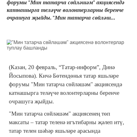
форумы "Мин татарча сөйләшәм" акциясендә
катнашырга теләүче волонтерларны беренче
очрашуга җыйды. "Мин татарча сөйләш...
(Казан, 20 февраль, “Татар-информ”, Динә
Йосыпова). Кичә Бөтендөнья татар яшьләре
форумы "Мин татарча сөйләшәм" акциясендә
катнашырга теләүче волонтерларны беренче
очрашуга җыйды.
"Мин татарча сөйләшәм" акциясенең төп
максаты – татар теленә игътибарны җәлеп итү,
татар телен шәһәр яшьләре арасында