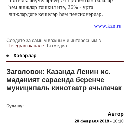
шөгыльләнүчеләрнең 74 процентын балалар
һәм яшҗләр тәшкил итә, 26% - урта
яшҗләрдәге кешеләр һәм пенсионерлар.
www.kzn.ru
Следите за самым важным и интересным в
Telegram-канале
Татмедиа
Хәбәрләр
Заголовок: Казанда Ленин ис.
мәдәният сараенда беренче
муниципаль кинотеатр ачылачак
Бүлешү:
Автор
20 февраля 2018 - 10:10