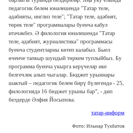
педагогик белем юнәлешендә "Татар теле,
әдәбияты, инглиз теле"; "Татар теле, әдәбият,
төрек теле" программалары буенча кабул
итәчәкбез. Ә филология юнәлешендә "Татар
теле, әдәбият, журналистика" программасы
буенча студентларны көтеп калабыз. Быел
өченче тапкыр шундый төркем туплыйбыз. Бу
программа буенча укырга керүчеләр ике
белгечлек алып чыгалар. Бюджет урыннары
шактый – педагогик белем бирү бүлегендә - 25,
филологиядә 16 бюджет урыны бар”, - дип
белдерде Әлфия Йосыпова.
татар-информ
Фото: Ильнар Тухбатов