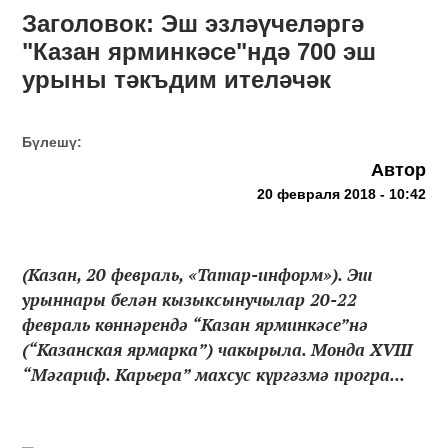
Заголовок: Эш эзләүчеләргә
"Казан ярминкәсе"ндә 700 эш
урыны тәкъдим ителәчәк
Бүлешү:
Автор
20 февраля 2018 - 10:42
(Казан, 20 февраль, «Татар-информ»). Эш
урыннары белән кызыксынучылар 20-22
февраль көннәрендә “Казан ярминкәсе”нә
(“Казанская ярмарка”) чакырыла. Монда XVIII
“Мәгариф. Карьера” махсус күргәзмә програ...