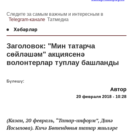
Следите за самым важным и интересным в
Telegram-канале
Татмедиа
Хәбәрләр
Заголовок: "Мин татарча
сөйләшәм" акциясенә
волонтерлар туплау башланды
Бүлешү:
Автор
20 февраля 2018 - 10:28
(Казан, 20 февраль, “Татар-информ”, Динә
Йосыпова). Кичә Бөтендөнья татар яшьләре