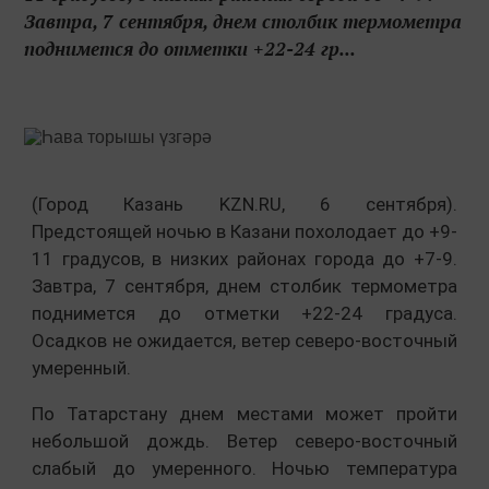
Завтра, 7 сентября, днем столбик термометра
поднимется до отметки +22-24 гр...
(Город Казань KZN.RU, 6 сентября).
Предстоящей ночью в Казани похолодает до +9-
11 градусов, в низких районах города до +7-9.
Завтра, 7 сентября, днем столбик термометра
поднимется до отметки +22-24 градуса.
Осадков не ожидается, ветер северо-восточный
умеренный.
По Татарстану днем местами может пройти
небольшой дождь. Ветер северо-восточный
слабый до умеренного. Ночью температура