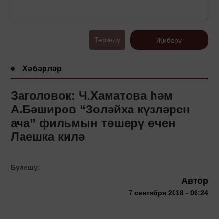
Теркәлү
Җибәрү
Хәбәрләр
Заголовок: Ч.Хаматова һәм
А.Бәширов “Зөләйха күзләрен
ача” фильмын төшерү өчен
Лаешка килә
Бүлешү:
Автор
7 сентября 2018 - 06:24