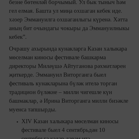
безне бөтенләй борчымый. Ул бык тыныч һәм
гел елмая. Башта ул миңа охшаган кебек иде.
хәзер Эммануилга охшаганлыгы күренә. Хәтта
аның бит очындагы чокыры да Эммануилныкы
кебек”.
Очрашу ахырында кунакларга Казан халыкара
мөселман киносы фестивале башкарма
директоры Миләүшә Айтуганова рәхмәтләрен
җиткерде. Эммануил Виторганга быел
фестиваль кунакларына бүләк ителә торган
традицион бүләкне – милли чигешле күн
башмаклар, ә Ирина Виторганга милли бизәкле
муенса тапшырды.
XIV Казан халыкара мөселман киносы
фестивале быел 4 сентябрьдән 10
сентябрьгә кадәр дәвам итә.