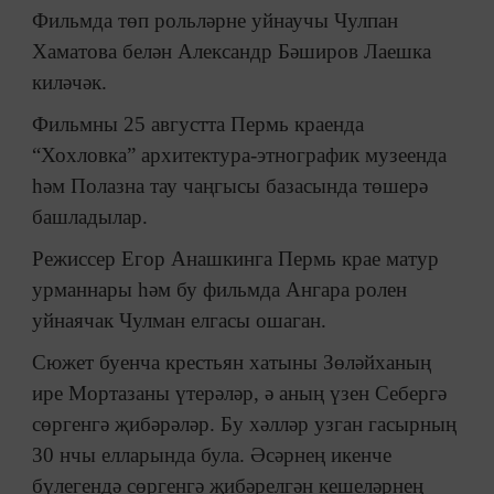
Фильмда төп рольләрне уйнаучы Чулпан
Хаматова белән Александр Бәширов Лаешка
киләчәк.
Фильмны 25 августта Пермь краенда
“Хохловка” архитектура-этнографик музеенда
һәм Полазна тау чаңгысы базасында төшерә
башладылар.
Режиссер Егор Анашкинга Пермь крае матур
урманнары һәм бу фильмда Ангара ролен
уйнаячак Чулман елгасы ошаган.
Сюжет буенча крестьян хатыны Зөләйханың
ире Мортазаны үтерәләр, ә аның үзен Себергә
сөргенгә җибәрәләр. Бу хәлләр узган гасырның
30 нчы елларында була. Әсәрнең икенче
бүлегендә сөргенгә җибәрелгән кешеләрнең