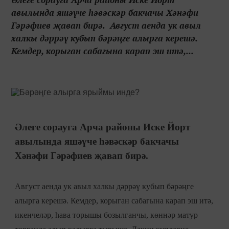
авылында яшәүче һәвәскәр бакчачы Хәнәфи
Гәрәфиев җавап бирә. Август аенда ук авыл
халкы дәррәү кубып бәрәңге алырга керешә.
Кемдер, корыган сабагына карап эш итә,...
Әлеге сорауга Арча районы Иске Йорт
авылында яшәүче һәвәскәр бакчачы
Хәнәфи Гәрәфиев җавап бирә.
Август аенда ук авыл халкы дәррәү кубып бәрәңге
алырга керешә. Кемдер, корыган сабагына карап эш итә,
икенчеләр, һава торышы бозылганчы, көннәр матур