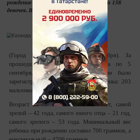
рождение 361 ребенка: 203 мальчиков и 158
девочек. Возраст самой юной м...
(Город Казань KZN.RU, 6 сентября). За
прошедшую неделю, с 30 августа по 5
сентября, в отделах ЗАГС Казани было
зарегистрировано рождение 361 ребенка: 203
мальчиков и 158 девочек.
Возраст самой юной мамы – 19 лет, самой
зрелой – 42 года, самого юного отца – 21 год,
самого зрелого – 53 года. Минимальный вес
ребенка при рождении составил 700 граммов, а
максимальный – 4700 граммов.