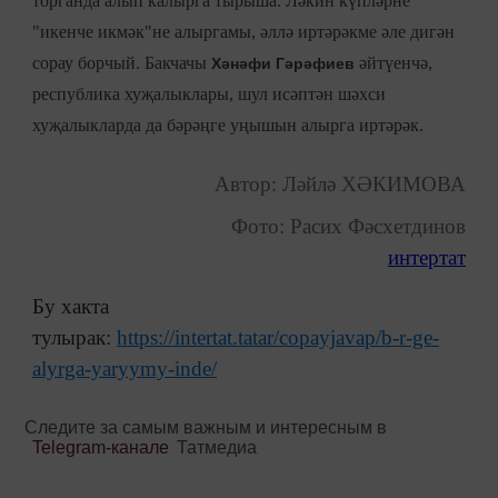
торганда алып калырга тырыша. Ләкин күпләрне
"икенче икмәк"не алыргамы, әллә иртәрәкме әле дигән
сорау борчый. Бакчачы
әйтүенчә,
Хәнәфи Гәрәфиев
республика хуҗалыклары, шул исәптән шәхси
хуҗалыкларда да бәрәңге уңышын алырга иртәрәк.
Автор: Ләйлә ХӘКИМОВА
Фото: Расих Фәсхетдинов
интертат
Бу хакта
тулырак:
https://intertat.tatar/copayjavap/b-r-ge-
alyrga-yaryymy-inde/
Следите за самым важным и интересным в
Telegram-канале
Татмедиа