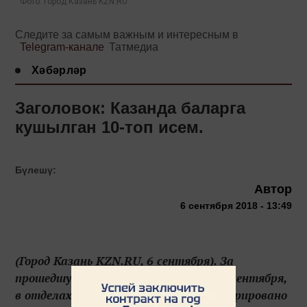
Фото: Город Казань KZN.RU
Следите за самым важным и интересным в
Telegram-канале
Татмедиа
Хәбәрләр
Заголовок: Казанда баларга
кушылган 10-топ исем.
Бүлешү:
Автор
6 сентября 2018 - 13:49
(Город Казань KZN.RU, 6 сентября). За
прошедшую неделю, с 30 августа по 5 сентября,
в отделах ЗАГС Казани было зарегистрировано