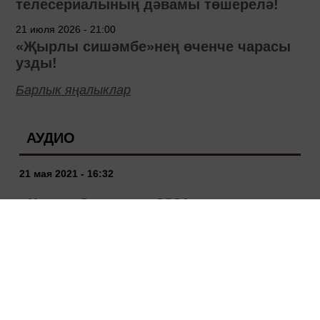
телесериалының дәвамы төшерелә!
21 июля 2026 - 21:00
«Җырлы сишәмбе»нең өченче чарасы
узды!
Барлык яңалыклар
АУДИО
21 мая 2021 - 16:32
«Кария-Закария» 2021
РЕДАКЦИЯ
ЭЛЕМТӘ
ДОКУМЕНТЛ