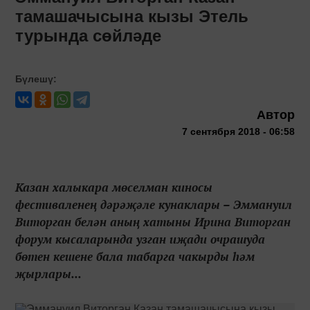
тамашачысына кызы Этель
турында сөйләде
Бүлешү:
Автор
7 сентября 2018 - 06:58
Казан халыкара мөселман киносы
фестиваленең дәрәҗәле кунаклары – Эммануил
Виторган белән аның хатыны Ирина Виторган
форум кысаларында узган иҗади очрашуда
бөтен кешене бала табарга чакырды һәм
җырлары...