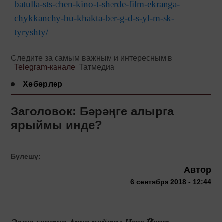
batulla-sts-chen-kino-t-sherde-film-ekranga-
chykkanchy-bu-khakta-ber-g-d-s-yl-m-sk-
tyryshty/
Следите за самым важным и интересным в
Telegram-канале
Татмедиа
Хәбәрләр
Заголовок: Бәрәңге алырга
ярыймы инде?
Бүлешү:
Автор
6 сентября 2018 - 12:44
Әлеге сорауга Арча районы Иске Йорт