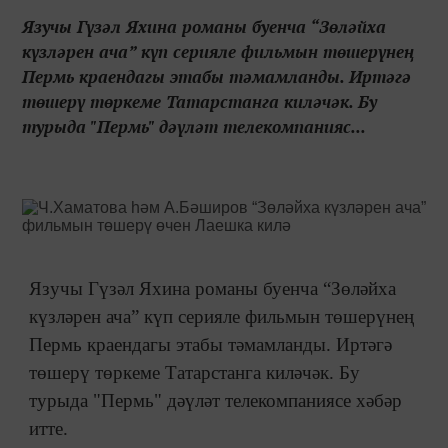
Язучы Гүзәл Яхина романы буенча “Зөләйха
күзләрен ача” күп серияле фильмын төшерүнең
Пермь краендагы этабы тәмамланды. Иртәгә
төшерү төркеме Татарстанга киләчәк. Бу
турыда "Пермь" дәүләт телекомпанияс...
Язучы Гүзәл Яхина романы буенча “Зөләйха
күзләрен ача” күп серияле фильмын төшерүнең
Пермь краендагы этабы тәмамланды. Иртәгә
төшерү төркеме Татарстанга киләчәк. Бу
турыда "Пермь" дәүләт телекомпаниясе хәбәр
итте.