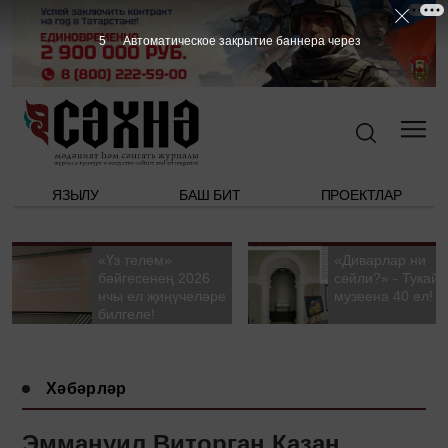
4
Автоматическое закрытие баннера через
ЯЗЫЛУ
БАШ БИТ
ПРОЕКТЛАР
«Үз телем»
«Диварлар ни
бәйгесенең 2026
сөйли?» - Тукай
нчы ел җиңүчеләре
музеена 40 ел!
билгеле!
Хәбәрләр
Эммануил Виторган Казан