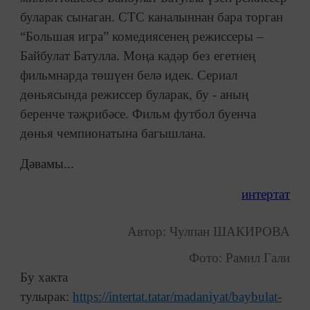
буларак сынаган. СТС каналыннан бара торган
“Большая игра” комедиясенең режиссеры –
Байбулат Батулла. Моңа кадәр без егетнең
фильмнарда төшүен белә идек. Сериал
дөньясында режиссер буларак, бу - аның
беренче тәҗрибәсе. Фильм футбол буенча
дөнья чемпионатына багышлана.
Дәвамы...
интертат
Автор: Чулпан ШАКИРОВА
Фото: Рамил Гали
Бу хакта
тулырак:
https://intertat.tatar/madaniyat/baybulat-