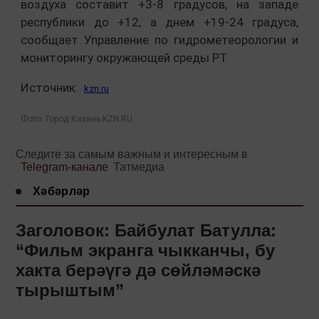
воздуха составит +3-8 градусов, на западе
республики до +12, а днем +19-24 градуса,
сообщает Управление по гидрометеорологии и
мониторингу окружающей среды РТ.
Источник:
kzn.ru
Фото: Город Казань KZN.RU
Следите за самым важным и интересным в
Telegram-канале
Татмедиа
Хәбәрләр
Заголовок: Байбулат Батулла:
“Фильм экранга чыкканчы, бу
хакта берәүгә дә сөйләмәскә
тырыштым”