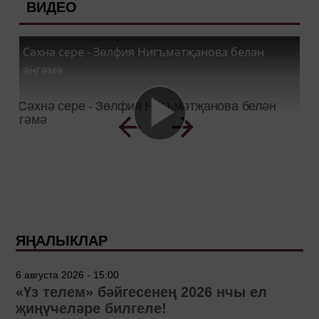
ВИДЕО
Сәхнә сере - Зөлфия Нигъмәтҗанова белән
әңгәмә
ЯҢАЛЫКЛАР
6 августа 2026 - 15:00
«Үз телем» бәйгесенең 2026 нчы ел
җиңүчеләре билгеле!