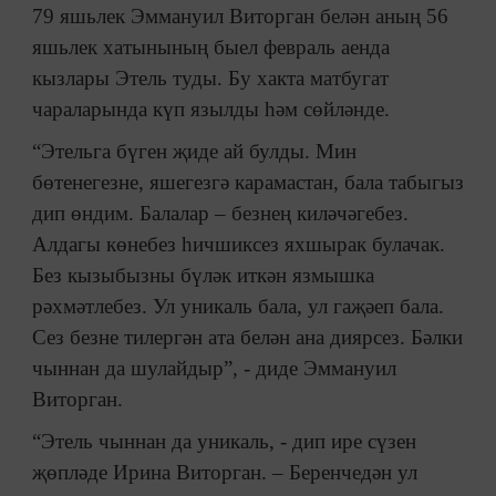
79 яшьлек Эммануил Виторган белән аның 56
яшьлек хатынының быел февраль аенда
кызлары Этель туды. Бу хакта матбугат
чараларында күп язылды һәм сөйләнде.
“Этельга бүген җиде ай булды. Мин
бөтенегезне, яшегезгә карамастан, бала табыгыз
дип өндим. Балалар – безнең киләчәгебез.
Алдагы көнебез һичшиксез яхшырак булачак.
Без кызыбызны бүләк иткән язмышка
рәхмәтлебез. Ул уникаль бала, ул гаҗәеп бала.
Сез безне тилергән ата белән ана диярсез. Бәлки
чыннан да шулайдыр”, - диде Эммануил
Виторган.
“Этель чыннан да уникаль, - дип ире сүзен
җөпләде Ирина Виторган. – Беренчедән ул