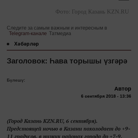
Фото: Город Казань KZN.RU
Следите за самым важным и интересным в
Telegram-канале
Татмедиа
Хәбәрләр
Заголовок: Һава торышы үзгәрә
Бүлешү:
Автор
6 сентября 2018 - 13:36
(Город Казань KZN.RU, 6 сентября).
Предстоящей ночью в Казани похолодает до +9-
11 градусов, в низких районах города до +7-9.