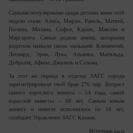
Самыми популярными среди детских имен этой
недели стали: Алиса, Мирон, Ранель, Матвей,
Полина, Милана, Софья, Карим, Максим и
Маргарита. Самые редкие имена, которыми
родители назвали своих малышей: Климентий,
Леонард, Эрик, Лука, Альвина, Матильда,
Добрыня, Афина, Джалиль и Сальма.
За этот же период в отделах ЗАГС города
зарегистрировали свой брак 276 пар. Возраст
самого взрослого жениха – 54 года, самой
взрослой невесты – 68 лет. Самым юным
жениху и невесте исполнилось по 18 лет,
сообщает Управление ЗАГС Казани.
Источн
ик:
kzn.ru