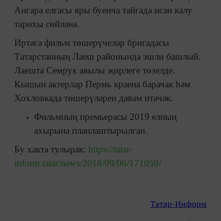
Ангара елгасы яры буенча тайгада исән калу
тарихы сөйләнә.
Иртәгә фильм төшерүчеләр бригадасы
Татарстанның Лаеш районында эшли башлый.
Лаешта Семрук авылы җирлеге төзелде.
Кышын актерлар Пермь краена барачак һәм
Хохловкада төшерүләрен дәвам итәчәк.
Фильмның премьерасы 2019 елның
ахырына планлаштырылган.
Бу хакта тулырак:
https://tatar-
inform.tatar/news/2018/09/06/171050/
Татар-Информ