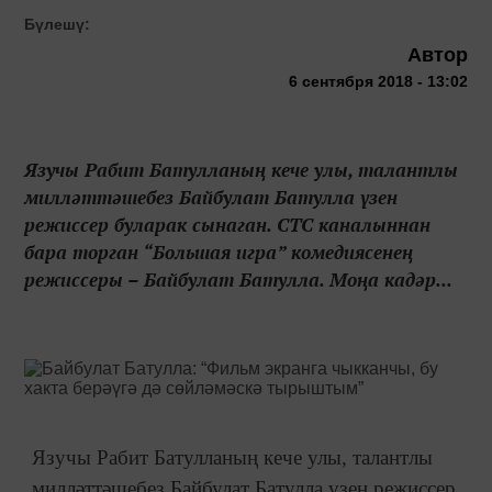
Бүлешү:
Автор
6 сентября 2018 - 13:02
Язучы Рабит Батулланың кече улы, талантлы
милләттәшебез Байбулат Батулла үзен
режиссер буларак сынаган. СТС каналыннан
бара торган “Большая игра” комедиясенең
режиссеры – Байбулат Батулла. Моңа кадәр...
Язучы Рабит Батулланың кече улы, талантлы
милләттәшебез Байбулат Батулла үзен режиссер