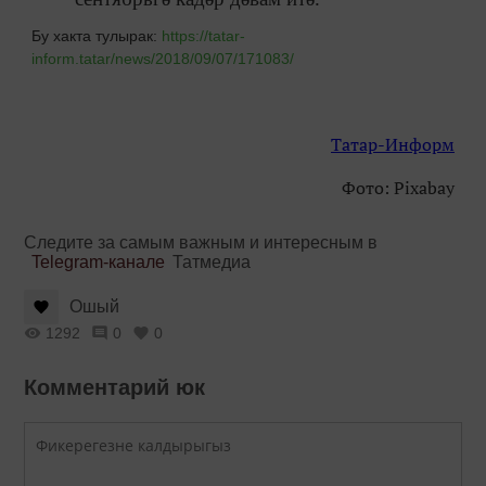
Бу хакта тулырак:
https://tatar-
inform.tatar/news/2018/09/07/171083/
Татар-Информ
Фото: Pixabay
Следите за самым важным и интересным в
Telegram-канале
Татмедиа
Ошый
1292
0
0
Комментарий юк