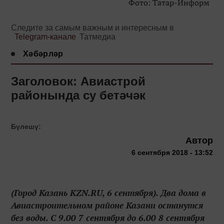
Фото: Татар-Информ
Следите за самым важным и интересным в
Telegram-канале
Татмедиа
Хәбәрләр
Заголовок: Авиастрой
районында су бетәчәк
Бүлешү:
Автор
6 сентября 2018 - 13:52
(Город Казань KZN.RU, 6 сентября). Два дома в
Авиастроительном районе Казани останутся
без воды. С 9.00 7 сентября до 6.00 8 сентября