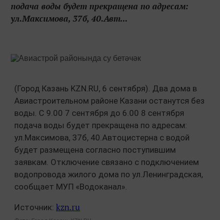
подача воды будет прекращена по адресам:
ул.Максимова, 37б, 40.Авт...
(Город Казань KZN.RU, 6 сентября). Два дома в
Авиастроительном районе Казани останутся без
воды. С 9.00 7 сентября до 6.00 8 сентября
подача воды будет прекращена по адресам:
ул.Максимова, 37б, 40.
Автоцистерна с водой
будет размещена согласно поступившим
заявкам. Отключение связано с подключением
водопровода жилого дома по ул.Ленинградская,
сообщает МУП «Водоканал».
kzn.ru
Источник: