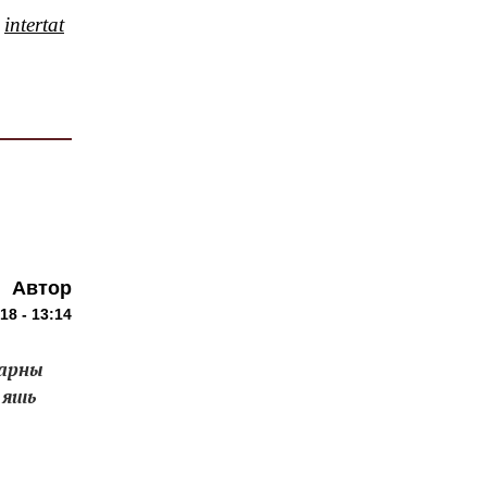
:
intertat
Автор
18 - 13:14
ларны
 яшь