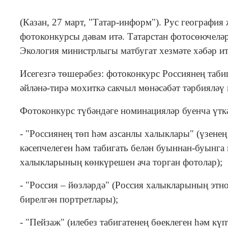
(Казан, 27 март, "Татар-информ"). Рус география
фотоконкурсы дәвам итә. Татарстан фотосөючеләре
Экология министрлыгы матбугат хезмәте хәбәр ит
Исегезгә төшерәбез: фотоконкурс Россиянең таби
әйләнә-тирә мохиткә сакчыл мөнәсәбәт тәрбияләү 
Фотоконкурс түбәндәге номинацияләр буенча үтк
- "Россиянең төп һәм азсанлы халыклары" (үзене
кәсепчелеген һәм табигать белән буыннан-буынга
халыкларының көнкүрешен ача торган фотолар);
- "Россия – йөзләрдә" (Россия халыкларының этн
бирелгән портретлары);
- "Пейзаж" (илебез табигатенең бөеклеген һәм кү