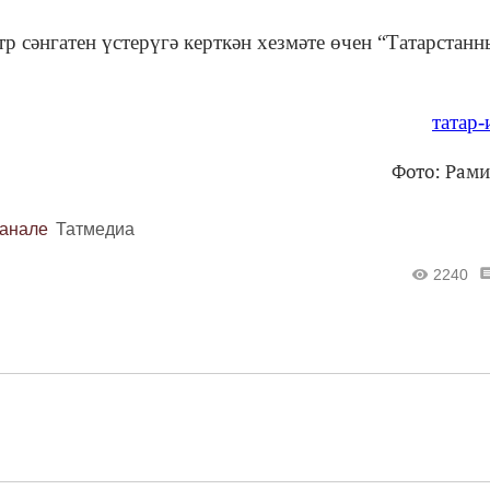
р сәнгатен үстерүгә керткән хезмәте өчен “Татарстан
татар
Фото: Рами
канале
Татмедиа
2240