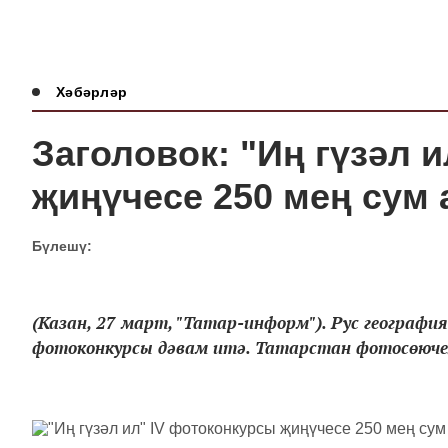
Хәбәрләр
Заголовок: "Иң гүзәл 
җиңүчесе 250 мең сум 
Бүлешү:
(Казан, 27 март, "Татар-информ"). Рус география
фотоконкурсы дәвам итә. Татарстан фотосөючелә