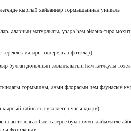
рәлегендә кыргый хайваннар тормышыннан уникаль
р, аларның матурлыгы, үзара һәм әйләнә-тирә мохит
 тереклек ияләре төшерелгән фотолар);
авыр булган дөньяның зәвыкълыгын һәм катлаулы төзе
 астындагы тормышны, аның флорасын һәм фаунасын кү
н кыргый табигать гүзәллеген чагылдыру);
фыннан төзелгән һәм хәзерге буын өчен кыйммәтле әйб
ары фотолары);