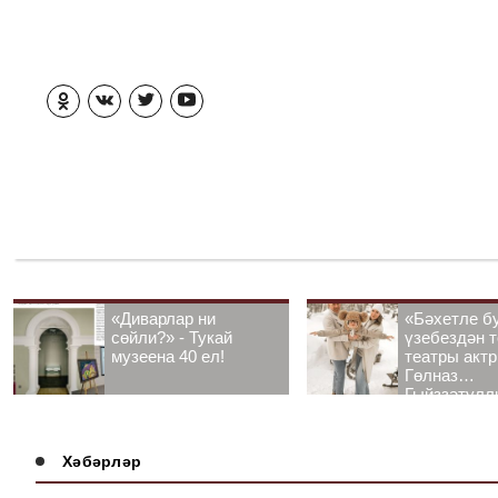
«Диварлар ни
«Бәхетле б
сөйли?» - Тукай
үзебездән т
музеена 40 ел!
театры акт
Гөлназ
Гыйззәтулл
Гатауллина
әңгәмә
Хәбәрләр