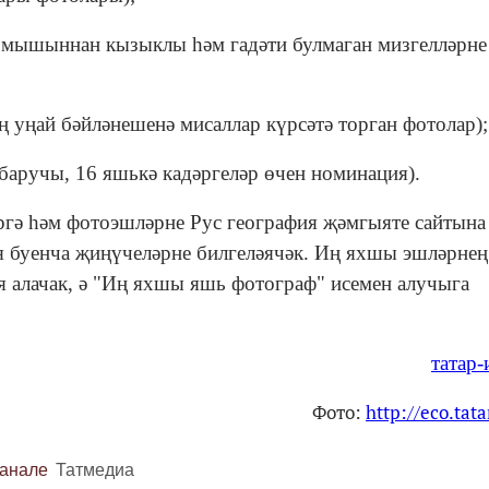
ормышыннан кызыклы һәм гадәти булмаган мизгелләрне
ең уңай бәйләнешенә мисаллар күрсәтә торган фотолар);
баручы, 16 яшькә кадәргеләр өчен номинация).
ергә һәм фотоэшләрне Рус география җәмгыяте сайтына
буенча җиңүчеләрне билгеләячәк. Иң яхшы эшләрнең
я алачак, ә "Иң яхшы яшь фотограф" исемен алучыга
татар
Фото:
http://eco.tata
канале
Татмедиа