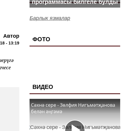
программасы билгеле булды
Барлык язмалар
Автор
ФОТО
18 - 13:19
терүгә
чесе
ВИДЕО
Сәхнә сере - Зөлфия Нигъмәтҗанова
белән әңгәмә