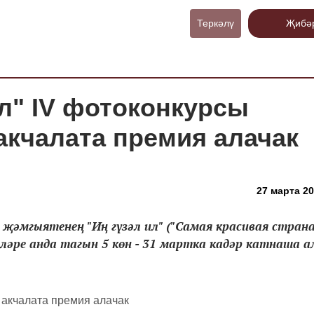
Теркәлү
Җибә
ил" IV фотоконкурсы
акчалата премия алачак
27 марта 20
 җәмгыятенең "Иң гүзәл ил" ("Самая красивая страна
ре анда тагын 5 көн - 31 мартка кадәр катнаша ала