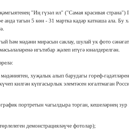
 җәмгыятенең "Иң гүзәл ил" ("Самая красивая страна") 
 анда тагын 5 көн - 31 мартка кадәр катнаша ала. Бу х
ә.
гый һәм мәдәни мирасын саклау, шулай ук фото сәнәга
мәсьәләләренә игътибар җәлеп итүгә юнәлдерелгән.
әрелә:
ң мәдәниятен, хуҗалык алып барудагы гореф-гадәтләрен
 күчеп килгән күпгасырлык элемтәсен югалтмаган Росс
ографик портретын чагылдыра торган, кешеләрнең зур
птөрлелеген демонстрацияләүче фотолар);