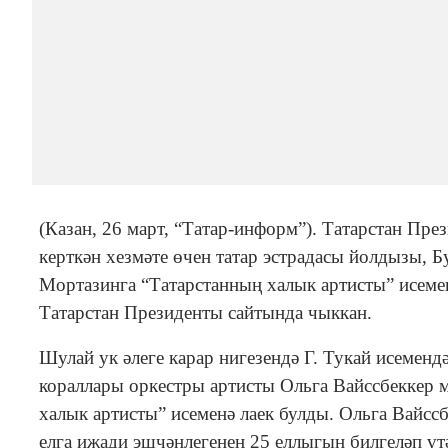
(Казан, 26 март, “Татар-информ”). Татарстан Пр
керткән хезмәте өчен татар эстрадасы йолдызы, 
Мортазинга “Татарстанның халык артисты” исеме
Татарстан Президенты сайтында чыккан.
Шулай ук әлеге карар нигезендә Г. Тукай исеменд
кораллары оркестры артисты Ольга Вайссбеккер м
халык артисты” исеменә лаек булды. Ольга Вайссб
елга иҗади эшчәнлегенең 25 еллыгын билгеләп үт