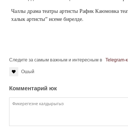
Чаллы драма театры артисты Рафик Каюмовка теат
халык артисты” исеме бирелде.
Следите за самым важным и интересным в
Telegram-
Ошый
Комментарий юк