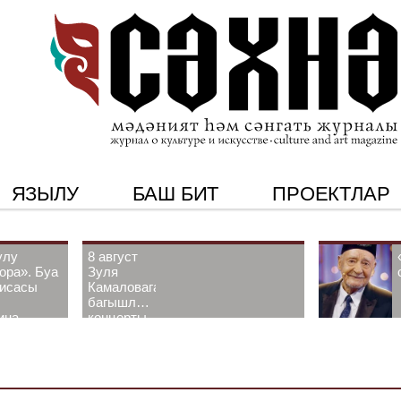
ЯЗЫЛУ
БАШ БИТ
ПРОЕКТЛАР
улу
8 август
ора». Буа
Зуля
рисасы
Камаловага
багышлау
ина-
концерты
 белән
узачак