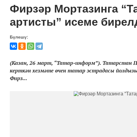
Фирзәр Мортазинга “Т
артисты” исеме бирел
Бүлешү:
(Казан, 26 март, “Татар-информ”). Татарстан 
керткән хезмәте өчен татар эстрадасы йолдызы
Фирз...