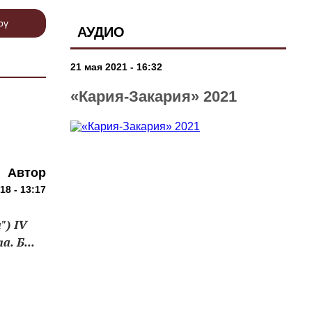
рү
АУДИО
21 мая 2021 - 16:32
«Кария-Закария» 2021
Автор
18 - 13:17
") IV
. Б...