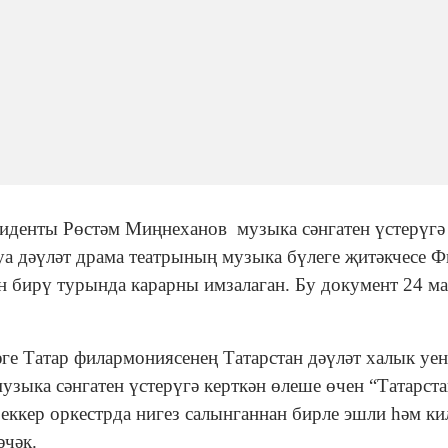
езиденты Рөстәм Миңнеханов музыка сәнгатен үстерүгә
Буа дәүләт драма театрының музыка бүлеге җитәкчесе 
н бирү турында карарны имзалаган. Бу документ 24 ма
әге Татар филармониясенең Татарстан дәүләт халык уен
узыка сәнгатен үстерүгә керткән өлеше өчен “Татарст
еккер оркестрда нигез салынганнан бирле эшли һәм ки
әчәк.