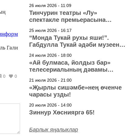
узачак
26 июля 2026 - 11:09
ның
Тинчурин театры «Лу»
спектакле премьерасына
әзерләнә
25 июля 2026 - 16:17
-информ
“Монда Тукай рухы яши!”.
Габдулла Тукай әдәби музеена
ль Гали
40 ел
24 июля 2026 - 18:00
«Ай булмаса, йолдыз бар»
телесериалының дәвамы
төшерелә!
0
0
21 июля 2026 - 21:00
«Җырлы сишәмбе»нең өченче
чарасы узды!
20 июля 2026 - 14:00
Зиннур Хөснияргә 65!
Барлык яңалыклар