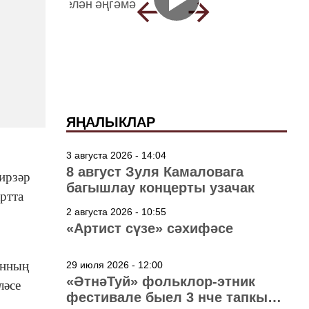
ЯҢАЛЫКЛАР
3 августа 2026 - 14:04
8 август Зуля Камаловага
Фирзәр
багышлау концерты узачак
ртта
2 августа 2026 - 10:55
«Артист сүзе» сәхифәсе
анның
29 июля 2026 - 12:00
«ӘтнәТуй» фольклор-этник
ләсе
фестивале быел 3 нче тапкыр