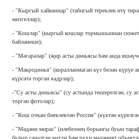
- "Кыргый хайваннар" (табигый тереклек итү ти
мизгелләр);
- "Кошлар" (кыргый кошлар тормышыннан сюжетла
бәйләнеше);
- "Мәгарәләр" (җир асты дөньясы һәм анда яшәүче
- "Макродөнья" (коралланмаган күз белән күрүе 
күрсәтә торган кадрлар);
-"Су асты дөньясы" (су астында төшерелгән, су
торган фотолар);
- "Кош очкан биеклектән Россия" (күктән күрелгә
- "Мәдәни мирас" (илебезнең борынгы буын тара
булып саналган матди һәм рухи мәдәният объектл