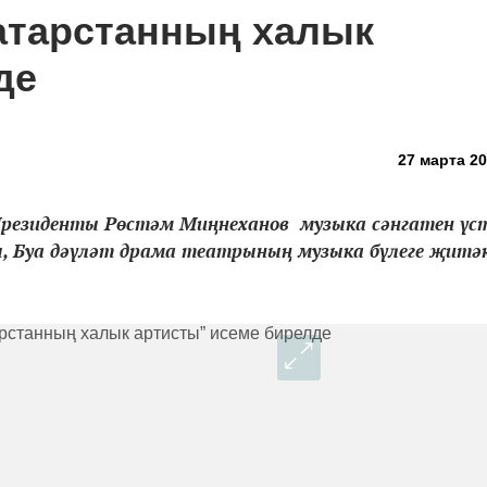
атарстанның халык
де
27 марта 20
Президенты Рөстәм Миңнеханов музыка сәнгатен үс
, Буа дәүләт драма театрының музыка бүлеге җитәк