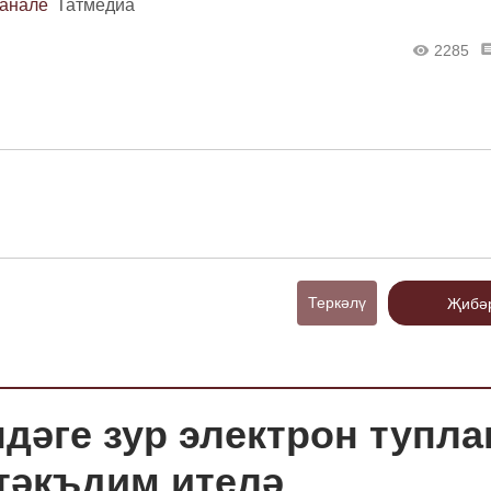
канале
Татмедиа
2285
Теркәлү
Җибә
ндәге зур электрон тупл
 тәкъдим ителә