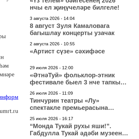
«Үз телем» бәйгесенең 2026
нчы ел җиңүчеләре билгеле!
3 августа 2026 - 14:04
8 август Зуля Камаловага
багышлау концерты узачак
ары
2 августа 2026 - 10:55
«Артист сүзе» сәхифәсе
ын
 һәм
29 июля 2026 - 12:00
имнәре
«ӘтнәТуй» фольклор-этник
фестивале быел 3 нче тапкыр
узачак
26 июля 2026 - 11:09
-информ
Тинчурин театры «Лу»
спектакле премьерасына
umrt.ru
әзерләнә
25 июля 2026 - 16:17
“Монда Тукай рухы яши!”.
Габдулла Тукай әдәби музеена