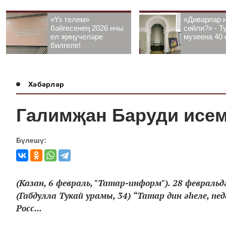
«Үз телем»
«Диварлар 
бәйгесенең 2026 нчы
сөйли?» - Т
ел җиңүчеләре
музеена 40 
билгеле!
Хәбәрләр
Галимҗан Баруди исем
Бүлешү:
(Казан, 6 февраль, "Татар-информ"). 28 феврал
(Габдулла Тукай урамы, 34) “Татар дин әһеле, пе
Росс...