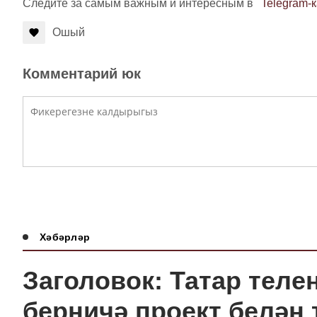
Следите за самым важным и интересным в
Telegram-
Ошый
Комментарий юк
Хәбәрләр
Заголовок: Татар теле
берничә проект белән