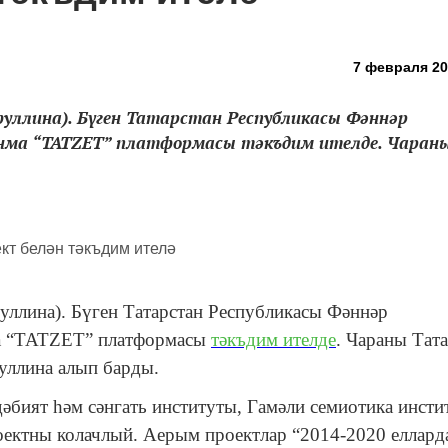
7 февраля 20
ифуллина). Бүген Татарстан Республикасы Фәннәр
анма “TATZET” платформасы тәкъдим ителде. Чаран
фуллина). Бүген Татарстан Республикасы Фәннәр
нма “TATZET” платформасы
тәкъдим ителде
. Чараны Тат
уллина алып барды.
дәбият һәм сәнгать институты, Гамәли семиотика инст
ектны колачлый. Аерым проектлар “2014-2020 еллард