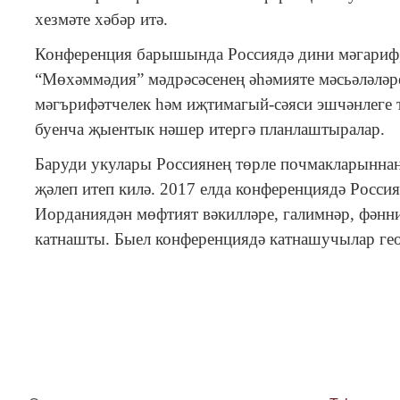
хезмәте хәбәр итә.
Конференция барышында Россиядә дини мәгариф,
“Мөхәммәдия” мәдрәсәсенең әһәмияте мәсьәләлә
мәгърифәтчелек һәм иҗтимагый-сәяси эшчәнлеге
буенча җыентык нәшер итергә планлаштыралар.
Баруди укулары Россиянең төрле почмакларыннан
җәлеп итеп килә. 2017 елда конференциядә Росси
Иорданиядән мөфтият вәкилләре, галимнәр, фәнн
катнашты. Быел конференциядә катнашучылар гео