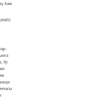
нү һәм
лдыру,
тар-
ынга
, бу
дип
әм
рында
ымчасы
п