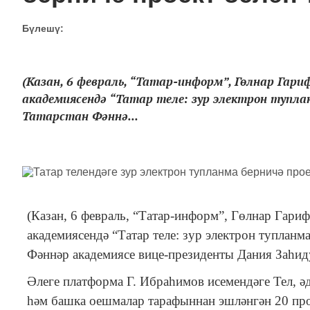
Бүлешү:
(Казан, 6 февраль, “Татар-информ”, Гөлнар Гар
академиясендә “Татар теле: зур электрон тупл
Татарстан Фәннә...
(Казан, 6 февраль, “Татар-информ”, Гөлнар Гари
академиясендә “Татар теле: зур электрон тупла
Фәннәр академиясе вице-президенты Дания Заһид
Әлеге платформа Г. Ибраһимов исемендәге Тел, ә
һәм башка оешмалар тарафыннан эшләнгән 20 про