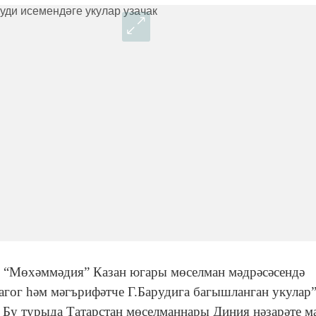
дә “Мөхәммәдия” Казан югары мөселман мәдрәсәсендә
дагог һәм мәгърифәтче Г.Барудига багышланган укулар
 Бу турыда Татарстан мөселманнары Диния нәзарәте м