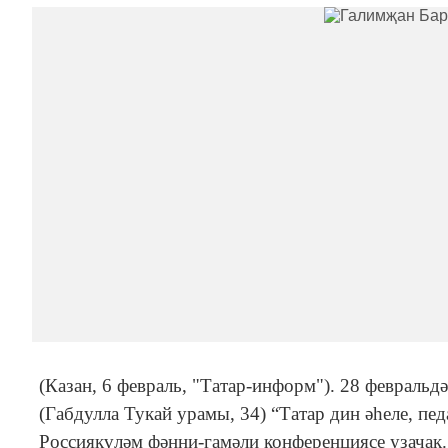
(Казан, 6 февраль, "Татар-информ"). 28 февраль
(Габдулла Тукай урамы, 34) “Татар дин әһеле, пе
Россиякүләм фәнни-гамәли конференциясе узачак.