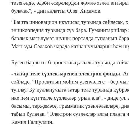
төзегәндә, әдәби әсәрәләрдән җөмлә эзләп аптыры
булачак”, - дип аңлатты Олег Хисамов.
“Башта инновацион икътисад турында сөйләсәк, х
энциклопедия турында сүз бара. Гуманитарийлар 
барлык мәгълүмат шушы порталда тупланып барач
Мәгъзүм Сәлахов чарада катнашучыларны һәм шу
Бүген барлыгы 6 проектның асылы турында сөйлә
- татар теле сүзлекләренең электрон фонды
. А
сөйләде. “Проектның мөһим үзенчәлеге – бер чыг
туплау. Бу кулланучыга татар теле турында күбрә
ике һәм күп телле сүзлекләр урын ала”, - диде у
басымы, тәрҗемәсе, грамматик үзенчәлекләре, ди
табып булачак. “Электрон сүзлекләр алгы планга 
Камил Галиуллин.