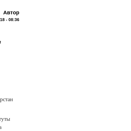
Автор
18 - 08:36
ы
арстан
итуты
а