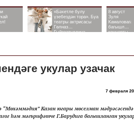
ни
«Бәхетле булу
8 август
укай
үзебездән тора». Буа
Зуля
ел!
театры актрисасы
Камаловага
Гөлназ
багышлау
Гыйззәтуллина-
концерты
Гатауллина белән
узачак
әңгәмә
ендәге укулар узачак
7 февраля 20
ьдә “Мөхәммәдия” Казан югары мөселман мәдрәсәсендә
дагог һәм мәгърифәтче Г.Барудига багышланган укула