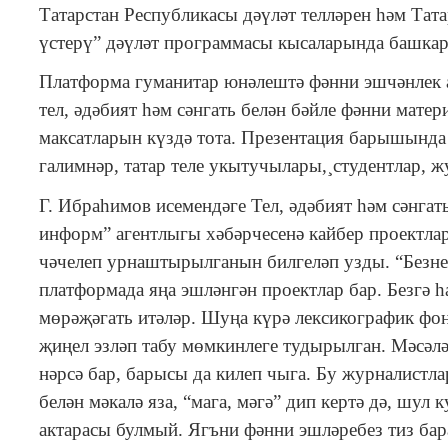
Татарстан Республикасы дәүләт телләрен һәм Тат
үстерү” дәүләт программасы кысаларында башкар
Платформа гуманитар юнәлештә фәнни эшчәнлек а
тел, әдәбият һәм сәнгать белән бәйле фәнни мате
максатларын күздә тота. Презентация барышында
галимнәр, татар теле укытучылары,¸студентлар, 
Г. Ибраһимов исемендәге Тел, әдәбият һәм сәнга
информ” агентлыгы хәбәрчесенә кайбер проектлар
чәчелеп урнаштырылганын билгеләп узды. “Безне
платформада яңа эшләнгән проектлар бар. Безгә һ
мөрәҗәгать итәләр. Шуңа күрә лексикографик фон
җиңел эзләп табу мөмкинлеге тудырылган. Мәсәлән
нәрсә бар, барысы да килеп чыга. Бу журналистл
белән мәкалә яза, “мага, мәгә” дип кертә дә, шул
актарасы булмый. Ягъни фәнни эшләребез тиз бара