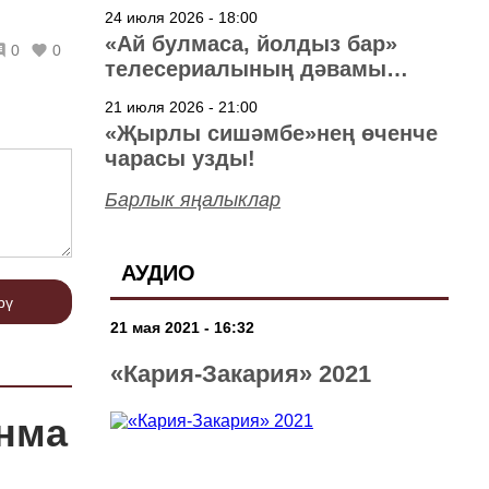
40 ел
24 июля 2026 - 18:00
«Ай булмаса, йолдыз бар»
0
0
телесериалының дәвамы
төшерелә!
21 июля 2026 - 21:00
«Җырлы сишәмбе»нең өченче
чарасы узды!
Барлык яңалыклар
АУДИО
рү
21 мая 2021 - 16:32
«Кария-Закария» 2021
анма