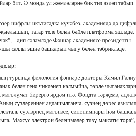
йлар бит. Ә монда ул җөмләләрне бик тиз эзләп табып
әзер цифрлы икътисадка күчәбез, академиядә дә цифр
җыелышып, татар теле белән бәйле платформа эшләде.
ак”, - дип сәламләде Фәннәр академиясе президенты
шы саллы эшне башкарып чыгу белән тәбрикләде.
деләр:
ның турында филология фәннәре докторы Камил Гали
анак белән генә чикләнеп калмыйча, төрле чыганаклар
к мәгълүмат бирергә ярдәм итә. Фондта тәрҗемә, аңлат
л. Аның сүзләреннән аңлашылганча, сүзнең дөрес язылы
алекталь сүзләрнең мәгънәсе, синонимнары һәм башка
чыга. Махсус электрон белешмәләр төзү максаты тора”, 