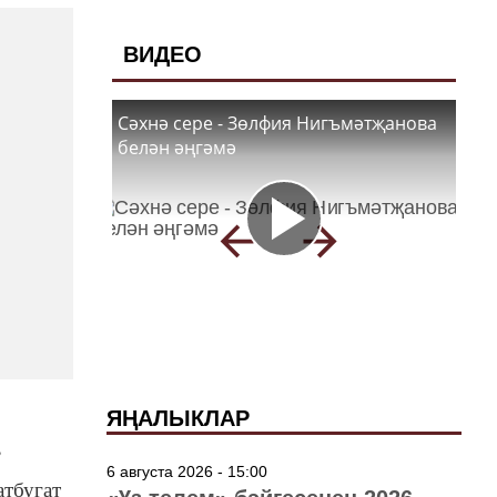
ВИДЕО
Сәхнә сере - Зөлфия Нигъмәтҗанова
белән әңгәмә
ЯҢАЛЫКЛАР
”
6 августа 2026 - 15:00
атбугат