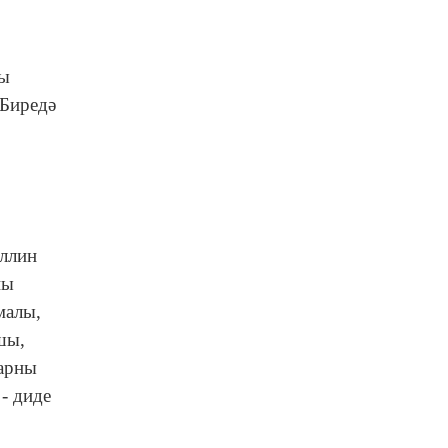
лы
 Биредә
уллин
ны
малы,
шы,
ларны
- диде