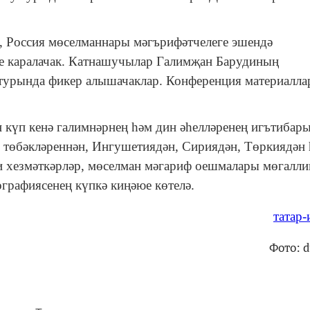
 Россия мөселманнары мәгърифәтчелеге эшендә
ре каралачак. Катнашучылар Галимҗан Барудиның
 турында фикер алышачаклар. Конференция материалл
 күп кенә галимнәрнең һәм дин әһелләренең игътибар
я төбәкләреннән, Ингушетиядән, Сириядән, Төркиядән
и хезмәткәрләр, мөселман мәгариф оешмалары мөгалл
графиясенең күпкә киңәюе көтелә.
татар
Фото: d