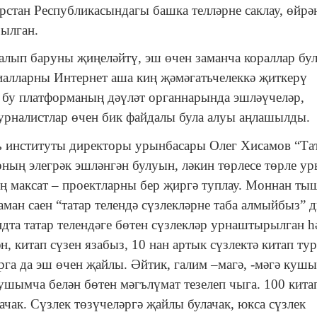
арстан Республикасындагы башка телләрне саклау, өйрә
ылган.
лып баруны җиңеләйтү, эш өчен заманча кораллар бу
риалларны Интернет аша киң җәмәгатьчелеккә җиткерү
 бу платформаның дәүләт органнарында эшләүчеләр,
журналистлар өчен бик файдалы була алуы аңлашылды.
ть институты директоры урынбасары Олег Хисамов “Та
ның элегрәк эшләнгән булуын, ләкин төрлесе төрле ур
ң максат – проектларны бер җиргә туплау. Моннан тыш
аман саен “татар телендә сүзлекләрне таба алмыйбыз” 
дта татар телендәге бөтен сүзлекләр урнаштырылган һ
, китап сүзен язабыз, 10 нан артык сүзлектә китап ту
арга да эш өчен җайлы. Әйтик, галим –магә, -мәгә куш
 кушымча белән бөтен мәгълүмат тезелеп чыга. 100 кита
чак. Сүзлек төзүчеләргә җайлы булачак, юкса сүзлек