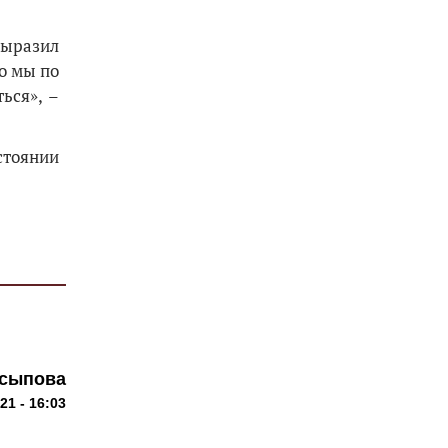
выразил
то мы по
ься», –
стоянии
сыпова
1 - 16:03