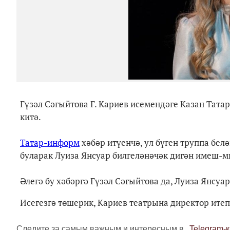
Гүзәл Сәгыйтова Г. Кариев исемендәге Казан Тат
китә.
Татар-информ
хәбәр итүенчә, ул бүген труппа бел
буларак Луиза Янсуар билгеләнәчәк дигән имеш-
Әлегә бу хәбәргә Гүзәл Сәгыйтова да, Луиза Янсуа
Исегезгә төшерик, Кариев театрына директор итеп
Следите за самым важным и интересным в
Telegram-