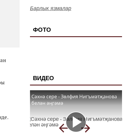
Барлык язмалар
ФОТО
нан
ВИДЕО
ры
Сәхнә сере - Зөлфия Нигъмәтҗанова
белән әңгәмә
иде.