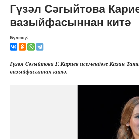
Гүзәл Сәгыйтова Кари
вазыйфасыннан китә
Бүлешү:
Гүзәл Сәгыйтова Г. Кариев исемендәге Казан Т
вазыйфасыннан китә.