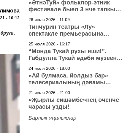
«ӘтнәТуй» фольклор-этник
фестивале быел 3 нче тапкыр
алимова
узачак
21 - 10:12
26 июля 2026 - 11:09
Тинчурин театры «Лу»
друга.
спектакле премьерасына
әзерләнә
25 июля 2026 - 16:17
“Монда Тукай рухы яши!”.
Габдулла Тукай әдәби музеена
40 ел
24 июля 2026 - 18:00
«Ай булмаса, йолдыз бар»
телесериалының дәвамы
төшерелә!
21 июля 2026 - 21:00
«Җырлы сишәмбе»нең өченче
чарасы узды!
Барлык яңалыклар