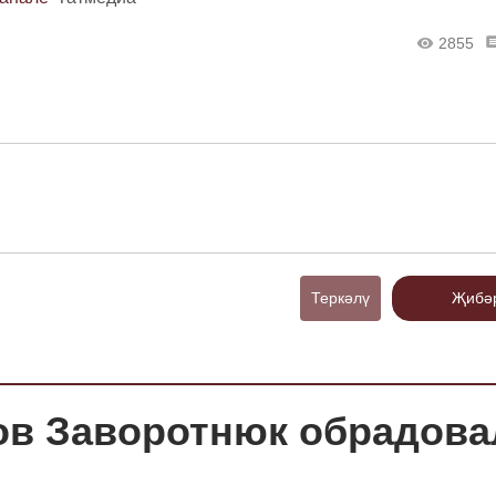
2855
Теркәлү
Җибә
ов Заворотнюк обрадова