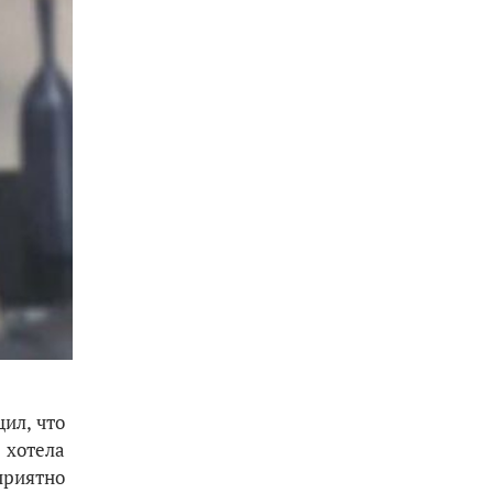
ил, что
 хотела
приятно