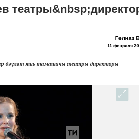
ев театры&nbsp;директ
Гөлназ 
11 февраля 20
атар дәүләт яшь тамашачы театры директоры