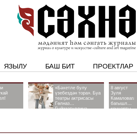
ЯЗЫЛУ
БАШ БИТ
ПРОЕКТЛАР
ни
«Бәхетле булу
8 август
укай
үзебездән тора». Буа
Зуля
ел!
театры актрисасы
Камаловага
Гөлназ
багышлау
Гыйззәтуллина-
концерты
Гатауллина белән
узачак
әңгәмә