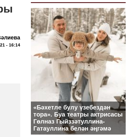
оры
Вәлиева
21 - 16:14
«Бәхетле булу үзебездән
тора». Буа театры актрисасы
Гөлназ Гыйззәтуллина-
Гатауллина белән әңгәмә