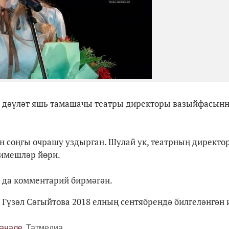
ар дәүләт яшь тамашачы театры директоры вазыйфасын
ән соңгы очрашу уздырган. Шулай ук, театрның директо
мимешләр йөри.
р да комментарий бирмәгән.
 Гүзәл Сәгыйтова 2018 елның сентябрендә билгеләнгән 
канале
Татмедиа