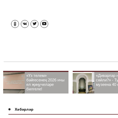
«Үз телем»
«Диварлар 
бәйгесенең 2026 нчы
сөйли?» - Т
ел җиңүчеләре
музеена 40 
билгеле!
Хәбәрләр