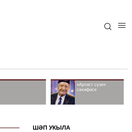
«Артист сүзе»
сәхифәсе
ШӘП УКЫЛА