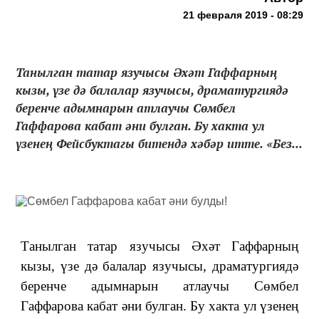
21 февраля 2019 - 08:29
Танылган татар язучысы Әхәт Гаффарның
кызы, үзе дә балалар язучысы, драматургиядә
беренче адымнарын атлаучы Сөмбел
Гаффарова кабат әни булган. Бу хакта ул
үзенең Фейсбуктагы битендә хәбәр итте. «Без...
Танылган татар язучысы Әхәт Гаффарның
кызы, үзе дә балалар язучысы, драматургиядә
беренче адымнарын атлаучы Сөмбел
Гаффарова кабат әни булган. Бу хакта ул үзенең