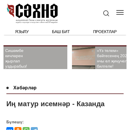
ЯЗЫЛУ
БАШ БИТ
ПРОЕКТЛАР
Сишәмбе
«Үз телем»
кичләрен
бәйгесенең 2026
җырлап
нчы ел җиңүчелә
уздырабыз!
билгеле!
Хәбәрләр
Иң матур исемнәр - Казанда
Бүлешү: