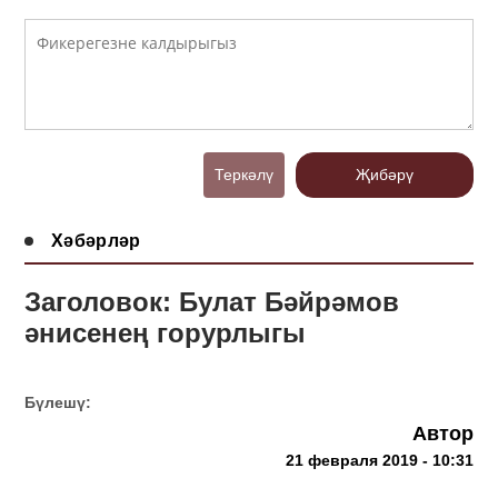
Теркәлү
Җибәрү
Хәбәрләр
Заголовок: Булат Бәйрәмов
әнисенең горурлыгы
Бүлешү:
Автор
21 февраля 2019 - 10:31