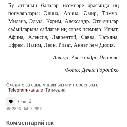
Бу атнаның балалар исемнәре арасында иң
популярлары: Элина, Арина, Әмир, Тимур,
Милана, Эльза, Кәрим, Александр. Әти-әниләр
сабыйларына сайлаган иң сирәк исемнәр: Игнат,
Афина, Алексия, Лаврентий, Савва, Татьяна,
Ефрем, Назим, Леон, Ризат, Аннэт һәм Дилия.
Автор: Александра Иванова
Фото: Денис Гордийко
Следите за самым важным и интересным в
Telegram-канале
Татмедиа
Ошый
2893
0
0
Комментарий юк