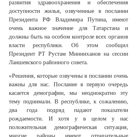
развития здравоохранения и обеспечения
доступности жилья, озвученные в послании
Президента РФ Владимира Путина, имеют
очень важное значение для Татарстана и
должны быть на особом контроле всех органов
власти республики. Об этом сообщил
Президент РТ Рустам Минниханов на сессии
Лаишевского районного совета.
«Решения, которые озвучены в послании очень
важны для нас. Послание в первую очередь
касается демографии, мы неоднократно эту
тему поднимали. В республике, к сожалению,
два года подряд падают показатели
рождаемости. И хотя у в целом у нас
положительная демографическая ситуация,
многие районы имеют отрицательные