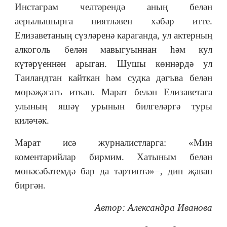
Инстаграм челтәрендә аның белән
аерылышырга ниятләвен хәбәр итте.
Елизаветаның сүзләренә караганда, ул актерның
алкоголь белән мавыгуыннан һәм кул
күтәрүеннән арыган. Шушы көннәрдә ул
Таиландтан кайткан һәм судка дәгъва белән
мөрәҗәгать иткән. Марат белән Елизаветага
улының яшәү урынын билгеләргә туры
киләчәк.
Марат исә журналистларга: «Мин
коментарийлар бирмим. Хатыным белән
мөнәсәбәтемдә бар да тәртиптә»−, дип җавап
биргән.
Автор: Александра Иванова