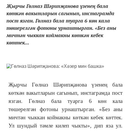
Җырчы Гөлназ Шәрипҗанова үзенең бала
көткән вакытларын сагынып, инстаграмда
пост язган. Гөлназ бала туарга 6 көн кала
төшерелгән фотоны урнаштырган. «Без аны
мичтән чыккан коймакны көткән кебек
көттек...
Җырчы Гөлназ Шәрипҗанова үзенең бала
көткән вакытларын сагынып, инстаграмда пост
язган. Гөлназ бала туарга 6 көн кала
төшерелгән фотоны урнаштырган. «Без аны
мичтән чыккан коймакны көткән кебек көттек.
Ул шундый тәмле килеп чыкты», дип яза ул.