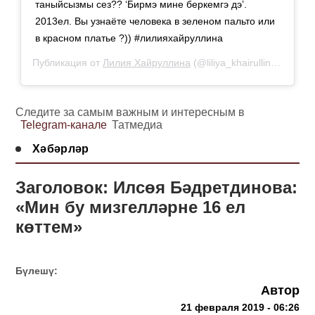
таныйсызмы сез?? ‘Бирмэ мине беркемгэ дэ’.
2013ел. Вы узнаёте человека в зеленом пальто или
в красном платье ?)) #лилияхайруллина
Публикация от
Лилия Хайруллина
(@liliya_khairullina_official)
Следите за самым важным и интересным в
Telegram-канале
Татмедиа
Хәбәрләр
Заголовок: Илсөя Бәдретдинова:
«Мин бу мизгелләрне 16 ел
көттем»
Бүлешү:
Автор
21 февраля 2019 - 06:26