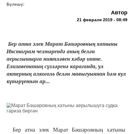
Бүлешү:
Автор
21 февраля 2019 - 08:49
Бер атна элек Марат Бәшәровның хатыны
Инстаграм челтәрендә аның белән
аерылышырга ниятләвен хәбәр итте.
Елизаветаның сүзләренә караганда, ул
актерның алкоголь белән мавыгуыннан һәм кул
күтәрүеннән ар...
Бер атна элек Марат Бәшәровның хатыны