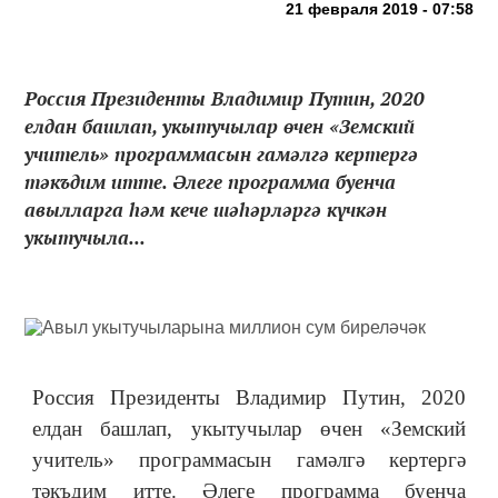
21 февраля 2019 - 07:58
Россия Президенты Владимир Путин, 2020
елдан башлап, укытучылар өчен «Земский
учитель» программасын гамәлгә кертергә
тәкъдим итте. Әлеге программа буенча
авылларга һәм кече шәһәрләргә күчкән
укытучыла...
Россия Президенты Владимир Путин, 2020
елдан башлап, укытучылар өчен «Земский
учитель» программасын гамәлгә кертергә
тәкъдим итте. Әлеге программа буенча