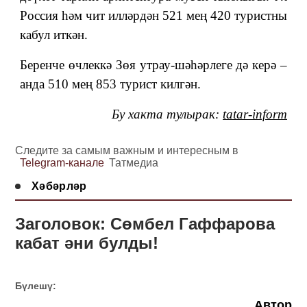
Россия һәм чит илләрдән 521 мең 420 туристны
кабул иткән.
Беренче өчлеккә Зөя утрау-шәһәрлеге дә керә –
анда 510 мең 853 турист килгән.
Бу хакта тулырак:
tatar-inform
Следите за самым важным и интересным в
Telegram-канале
Татмедиа
Хәбәрләр
Заголовок: Сөмбел Гаффарова
кабат әни булды!
Бүлешү:
Автор