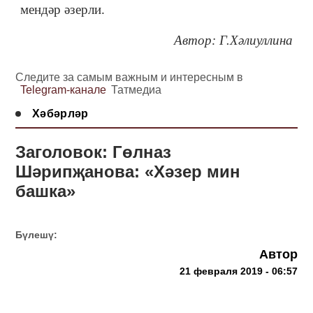
мендәр әзерли.
Автор: Г.Хәлиуллина
Следите за самым важным и интересным в
Telegram-канале
Татмедиа
Хәбәрләр
Заголовок: Гөлназ
Шәрипҗанова: «Хәзер мин
башка»
Бүлешү:
Автор
21 февраля 2019 - 06:57