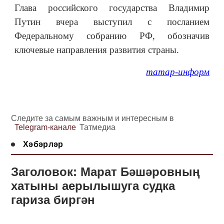
Глава российского государства Владимир
Путин вчера выступил с посланием
Федеральному собранию РФ, обозначив
ключевые направления развития страны.
татар-информ
Следите за самым важным и интересным в
Telegram-канале
Татмедиа
Хәбәрләр
Заголовок: Марат Бәшәровның
хатыны аерылышуга судка
гариза биргән