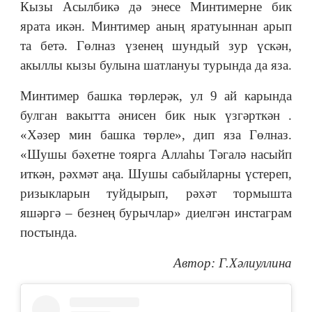
Кызы Асылбикә дә энесе Минтимерне бик
ярата икән. Минтимер аның яратуыннан арып
та бетә. Гөлназ үзенең шундый зур үскән,
акыллы кызы булына шатлануы турында да яза.
Минтимер башка төрлерәк, ул 9 ай карында
булган вакытта әнисен бик нык үзгәрткән .
«Хәзер мин башка төрле», дип яза Гөлназ.
«Шушы бәхетне тоярга Аллаһы Тәгалә насыйп
иткән, рәхмәт аңа. Шушы сабыйларны үстереп,
ризыкларын туйдырып, рәхәт тормышта
яшәргә ‒ безнең бурычлар» диелгән инстаграм
постында.
Автор: Г.Хәлиуллина