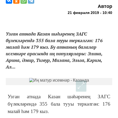
Автор
21 февраля 2019 - 10:40
Узган атнада Казан шәһәренең ЗАГС
бүлекләрендә 355 бала тууы теркәлгән: 176
малай һәм 179 кыз. Бу атнаның балалар
исемнәре арасында иң популярлары: Элина,
Арина, Әмир, Тимур, Милана, Эльза, Кәрим,
Ал...
Узган атнада Казан шәһәренең ЗАГС
бүлекләрендә 355 бала тууы теркәлгән: 176
малай һәм 179 кыз.