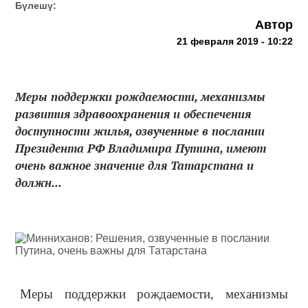
Бүлешү:
Автор
21 февраля 2019 - 10:22
Меры поддержки рождаемости, механизмы
развития здравоохранения и обеспечения
доступности жилья, озвученные в послании
Президента РФ Владимира Путина, имеют
очень важное значение для Татарстана и
должн...
Меры поддержки рождаемости, механизмы