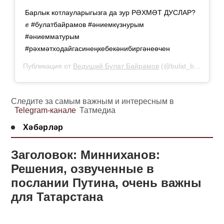
Барлык котлауларыгызга да зур РӘХМӘТ ДУСЛАР?
✊ #булатбайрамов #әниемкүзнурым
#әниемматурым
#рәхмәтходайгасинеңкебекәнибиргәнеөчен
Публикация от
Ведущий Булат Байрамов
(@bulat_bairamov)
Следите за самым важным и интересным в
Telegram-канале
Татмедиа
Хәбәрләр
Заголовок: Минниханов:
Решения, озвученные в
послании Путина, очень важны
для Татарстана