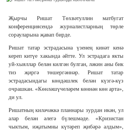
Җырчы Ришат Төхвәтуллин матбугат
конференциясендә журналистларның төрле
сорауларына җавап бирде.
Ришат татар эстрадасына үзенең кинәт кенә
кереп китүе хакында әйтте. Ул эстрадага якты
уй-хыяллар белән килгән булган, ләкин аны бик
тиз җиргә төшергәннәр. Ришат татар
эстрадасындагы көндәшлек белән күзгә-күз
очрашкан. «Көнләшүчеләрем көннән көн арта»,
ди ул.
Ришатның киләчәккә планнары зурдан икән, ул
алар белән әлегә бүлешмәде. «Кризистан
чыктым, иҗатымны күтәреп җибәрә алдым»,