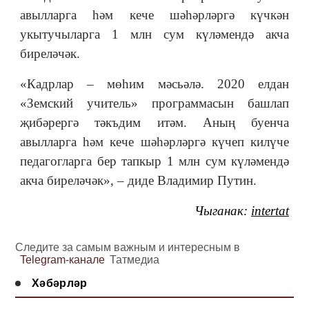
авылларга һәм кече шәһәрләргә күчкән
укытучыларга 1 млн сум күләмендә акча
биреләчәк.
«Кадрлар ‒ мөһим мәсьәлә. 2020 елдан
«Земский учитель» программасын башлап
җибәрергә тәкъдим итәм. Аның буенча
авылларга һәм кече шәһәрләргә күчеп килүче
педагогларга бер тапкыр 1 млн сум күләмендә
акча биреләчәк», ‒ диде Владимир Путин.
Чыганак:
intertat
Следите за самым важным и интересным в
Telegram-канале
Татмедиа
Хәбәрләр