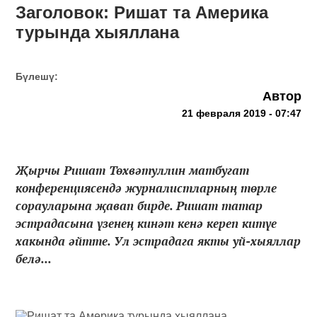
Заголовок: Ришат та Америка
турында хыяллана
Бүлешү:
Автор
21 февраля 2019 - 07:47
Җырчы Ришат Төхвәтуллин матбугат
конференциясендә журналистларның төрле
сорауларына җавап бирде. Ришат татар
эстрадасына үзенең кинәт кенә кереп китүе
хакында әйтте. Ул эстрадага якты уй-хыяллар
белә...