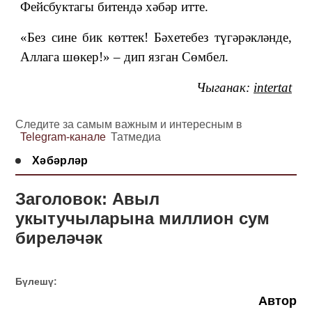
Фейсбуктагы битендә хәбәр итте.
«Без сине бик көттек! Бәхетебез түгәрәкләнде,
Аллага шөкер!» ‒ дип язган Сөмбел.
Чыган
ак:
intertat
Следите за самым важным и интересным в
Telegram-канале
Татмедиа
Хәбәрләр
Заголовок: Авыл
укытучыларына миллион сум
биреләчәк
Бүлешү:
Автор