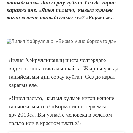
таныйсызмы дип сорау куйган. Сез дә карап
карагыз әле. «Яшел пальто, кызыл күлмәк
кигән кешене таныйсызмы сез? «Бирмә м...
Лилия Хәйруллинаның инста челтәрдәге
видеосы яшьлеккә алып кайта. Җырчы үзе дә
таныйсызмы дип сорау куйган. Сез дә карап
карагыз әле.
«Яшел пальто, кызыл күлмәк кигән кешене
таныйсызмы сез? «
Бирмә мине беркемгә
дә
»
2013ел.
Вы узнаёте человека в зеленом
пальто или в красном платье?
»