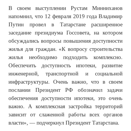
В своем выступлении Рустам Минниханов
напомнил, что 12 февраля 2019 года Владимир
Путин провел в Татарстане расширенное
заседание президиума Госсовета, на котором
обсуждались вопросы повышения доступности
жилья для граждан. «К вопросу строительства
жилья необходимо подходить комплексно.
Обеспечить доступность ипотеки, развитие
инженерной, транспортной и социальной
инфраструктуры. Очень важно, что в своем
послании Президент РФ обозначил задачи
обеспечения доступности ипотеки, это очень
важно. А комплексная застройка территорий
зависит от слаженной работы всех органов
власти», — подчеркнул Президент Татарстана.