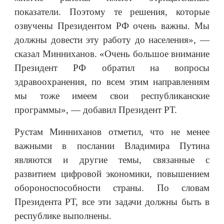
показатели. Поэтому те решения, которые
озвучены Президентом РФ очень важны. Мы
должны довести эту работу до населения», —
сказал Минниханов. «Очень большое внимание
Президент РФ обратил на вопросы
здравоохранения, по всем этим направлениям
мы тоже имеем свои республиканские
программы», — добавил Президент РТ.
Рустам Минниханов отметил, что не менее
важными в послании Владимира Путина
являются и другие темы, связанные с
развитием цифровой экономики, повышением
обороноспособности страны. По словам
Президента РТ, все эти задачи должны быть в
республике выполнены.