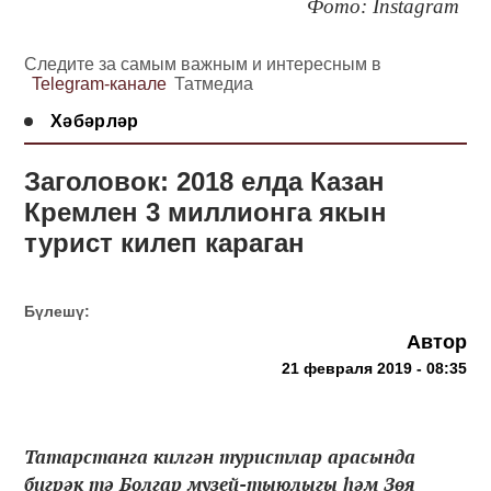
Фото: Instagram
Следите за самым важным и интересным в
Telegram-канале
Татмедиа
Хәбәрләр
Заголовок: 2018 елда Казан
Кремлен 3 миллионга якын
турист килеп караган
Бүлешү:
Автор
21 февраля 2019 - 08:35
Татарстанга килгән туристлар арасында
бигрәк тә Болгар музей-тыюлыгы һәм Зөя