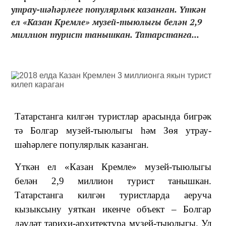
утрау-шәһәрлеге популярлык казанган. Үткән
ел «Казан Кремле» музей-тыюлыгы белән 2,9
миллион турист танышкан. Татарстанга...
Татарстанга килгән туристлар арасында бигрәк
тә Болгар музей-тыюлыгы һәм Зөя утрау-
шәһәрлеге популярлык казанган.
Үткән ел «Казан Кремле» музей-тыюлыгы
белән 2,9 миллион турист танышкан.
Татарстанга килгән туристларда аеруча
кызыксыну уяткан икенче объект – Болгар
дәүләт тарихи-архитектура музей-тыюлыгы. Ул