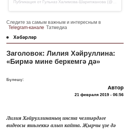
Публикация от Гульназ Халимова-Шарипжанова (@gulnazshrp)
Следите за самым важным и интересным в
Telegram-канале
Татмедиа
Хәбәрләр
Заголовок: Лилия Хәйруллина:
«Бирмә мине беркемгә дә»
Бүлешү:
Автор
21 февраля 2019 - 06:56
Лилия Хәйруллинаның инста челтәрдәге
видеосы яшьлеккә алып кайта. Җырчы үзе дә