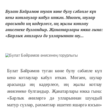
Булат Бәйрәмов туган көне булу сәбәпле күп
кенә котлаулар кабул иткән. Мөгаен, шулар
арасында иң кадерлесе, иң җылы котлау
әнисенеке булгандыр. Җанатарлары юкка гына:
«Барлык әниләргә дә улларыннан шу...
Булат Бәйрәмов туган көне булу сәбәпле күп
кенә котлаулар кабул иткән. Мөгаен, шулар
арасында иң кадерлесе, иң җылы котлау
әнисенеке булгандыр. Җанатарлары юкка гына:
«Барлык әниләргә дә улларыннан шундый
матур сүзләр, рәхмәтләр ишетеп яшәргә язсын»