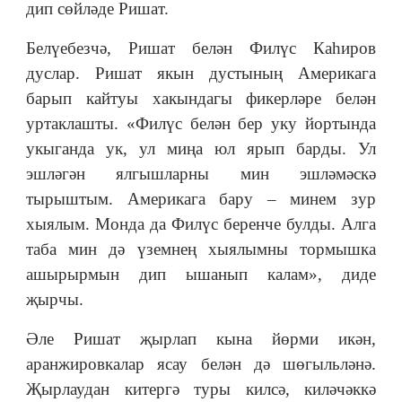
дип сөйләде Ришат.
Белүебезчә, Ришат белән Филүс Каһиров
дуслар. Ришат якын дустының Америкага
барып кайтуы хакындагы фикерләре белән
уртаклашты. «Филүс белән бер уку йортында
укыганда ук, ул миңа юл ярып барды. Ул
эшләгән ялгышларны мин эшләмәскә
тырыштым. Америкага бару ‒ минем зур
хыялым. Монда да Филүс беренче булды. Алга
таба мин дә үземнең хыялымны тормышка
ашырырмын дип ышанып калам», диде
җырчы.
Әле Ришат җырлап кына йөрми икән,
аранжировкалар ясау белән дә шөгыльләнә.
Җырлаудан китергә туры килсә, киләчәккә