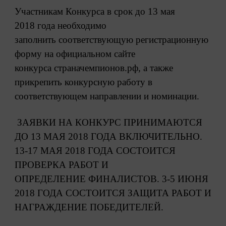
Участникам Конкурса в срок до 13 мая
2018
года необходимо
заполнить
соответствующую регистрационную
форму
на официальном сайте
конкурса
страначемпионов.рф, а также
прикрепить
конкурсную работу в
соответствующем
направлении и номинации.
ЗАЯВКИ НА КОНКУРС ПРИНИМАЮТСЯ
ДО 13
МАЯ 2018 ГОДА ВКЛЮЧИТЕЛЬНО.
13-17 МАЯ 2018
ГОДА СОСТОИТСЯ
ПРОВЕРКА РАБОТ И
ОПРЕДЕЛЕНИЕ ФИНАЛИСТОВ. 3-5 ИЮНЯ
2018 ГОДА
СОСТОИТСЯ ЗАЩИТА РАБОТ И
НАГРАЖДЕНИЕ
ПОБЕДИТЕЛЕЙ.