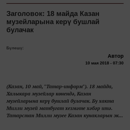
Заголовок: 18 майда Казан
музейларына керү бушлай
булачак
Бүлешү:
Автор
10 мая 2018 - 07:30
(Казан, 10 май, "Татар-информ"). 18 майда,
Халыкара музейлар көнендә, Казан
музейларына керү бушлай булачак. Бу хакта
Милли музей матбугат хезмәте хәбәр итә.
Татарстан Милли музее Казан кунакларын эк...