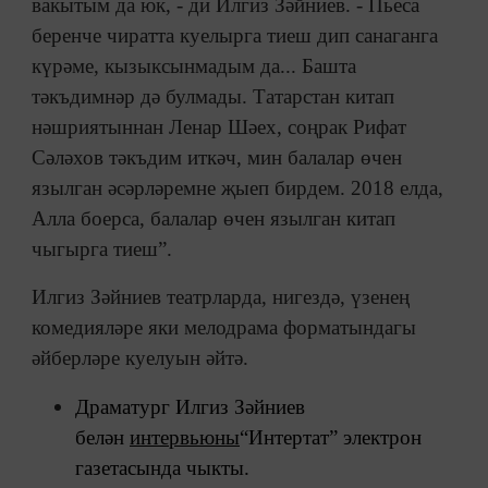
вакытым да юк, - ди Илгиз Зәйниев. - Пьеса
беренче чиратта куелырга тиеш дип санаганга
күрәме, кызыксынмадым да... Башта
тәкъдимнәр дә булмады. Татарстан китап
нәшриятыннан Ленар Шәех, соңрак Рифат
Сәләхов тәкъдим иткәч, мин балалар өчен
язылган әсәрләремне җыеп бирдем. 2018 елда,
Алла боерса, балалар өчен язылган китап
чыгырга тиеш”.
Илгиз Зәйниев театрларда, нигездә, үзенең
комедияләре яки мелодрама форматындагы
әйберләре куелуын әйтә.
Драматург Илгиз Зәйниев
белән
интервьюны
“Интертат” электрон
газетасында чыкты.