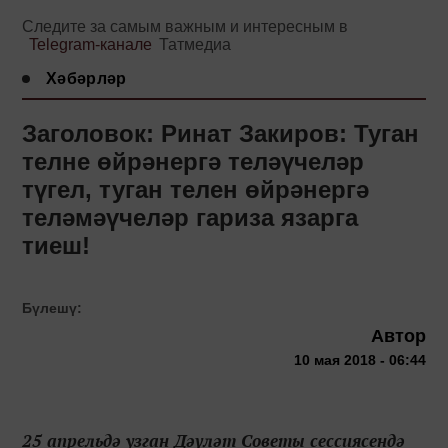
Следите за самым важным и интересным в
Telegram-канале
Татмедиа
Хәбәрләр
Заголовок: Ринат Закиров: Туган
телне өйрәнергә теләүчеләр
түгел, туган телен өйрәнергә
теләмәүчеләр гариза язарга
тиеш!
Бүлешү:
Автор
10 мая 2018 - 06:44
25 апрельдә узган Дәүләт Советы сессиясендә