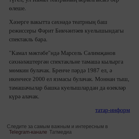
өлеше.
Хәзерге вакытта сәхнәдә театрның баш
режиссеры Фәрит Бикчәнтәев куелышындагы
спектакль бара.
"Камал мәктәбе"ндә Марсель Сәлимҗанов
сәхнәләштергән спектакльне тамаша кылырга
мөмкин булачак. Бренче пәрдә 1987 ел, ә
икенчесе 2000 ел язмасы булачак. Моннан тыш,
тамашачылар башка куелышлардан да өзекләр
күрә алачак.
татар-информ
Следите за самым важным и интересным в
Telegram-канале
Татмедиа