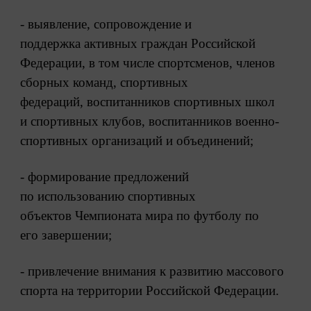
- выявление, сопровождение и
поддержка
активных граждан Российской
Федерации,
в том числе спортсменов, членов
сборных
команд, спортивных
федераций,
воспитанников спортивных школ
и
спортивных клубов, воспитанников
военно-
спортивных организаций и
объединений;
- формирование предложений
по
использованию спортивных
объектов
Чемпионата мира по футболу по
его
завершении;
- привлечение внимания к развитию
массового
спорта на территории
Российской Федерации.