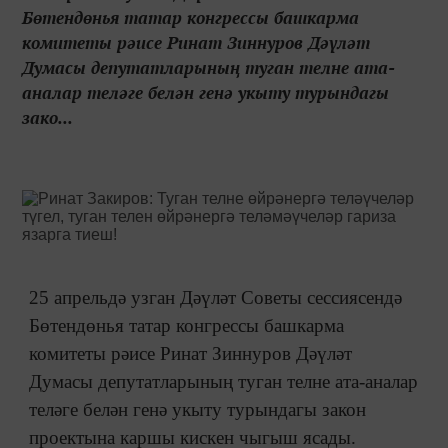
Бөтендөнья татар конгрессы башкарма
комитеты рәисе Ринат Зиннуров Дәүләт
Думасы депутатларының туган телне ата-
аналар теләге белән генә укыту турындагы
зако...
25 апрельдә узган Дәүләт Советы сессиясендә
Бөтендөнья татар конгрессы башкарма
комитеты рәисе Ринат Зиннуров Дәүләт
Думасы депутатларының туган телне ата-аналар
теләге белән генә укыту турындагы закон
проектына каршы кискен чыгыш ясады.