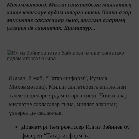
Мөхәммәтова). Милли сәнгатебезгә милләтнең
хәлле кешеләре ярдәм итәргә тиеш. Чөнки алар
милләтне сакласалар гына, милләт аларның
үзләрен дә саклаячак. Драматур...
(Казан, 8 май, “Татар-информ”, Рузилә
Мөхәммәтова). Милли сәнгатебезгә милләтнең
хәлле кешеләре ярдәм итәргә тиеш. Чөнки алар
милләтне сакласалар гына, милләт аларның
үзләрен дә саклаячак.
Драматург һәм режиссер Илгиз Зәйниев бу
фикерен “Татар-информ”га