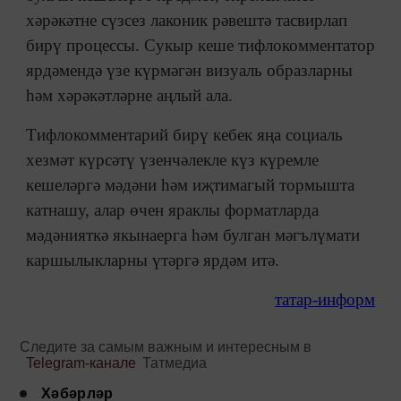
хәрәкәтне сүзсез лаконик рәвештә тасвирлап
бирү процессы. Сукыр кеше тифлокомментатор
ярдәмендә үзе күрмәгән визуаль образларны
һәм хәрәкәтләрне аңлый ала.
Тифлокомментарий бирү кебек яңа социаль
хезмәт күрсәтү үзенчәлекле күз күремле
кешеләргә мәдәни һәм иҗтимагый тормышта
катнашу, алар өчен яраклы форматларда
мәдәнияткә якынаерга һәм булган мәгълүмати
каршылыкларны үтәргә ярдәм итә.
татар-информ
Следите за самым важным и интересным в
Telegram-канале
Татмедиа
Хәбәрләр