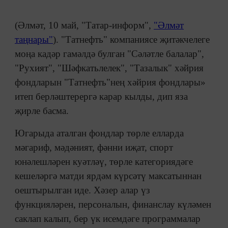
(Әлмәт, 10 май, "Татар-информ",
"Әлмәт
таңнары"
). "Татнефть" компаниясе җитәкчелеге
моңа кадәр гамәлдә булган "Сәләтле балалар",
"Рухият", "Шәфкатьлелек", "Тазалык" хәйрия
фондларын "Татнефть"нең хәйрия фондлары»
итеп берләштерергә карар кылды, дип яза
җирле басма.
Югарыда аталган фондлар төрле елларда
мәгариф, мәдәният, фәнни иҗат, спорт
юнәлешләрен куәтләү, төрле категориядәге
кешеләргә матди ярдәм күрсәтү максатыннан
оештырылган иде. Хәзер алар үз
функцияләрен, персоналын, финанслау күләмен
саклап калып, бер үк исемдәге программалар