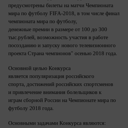
предусмотрены
билеты на матчи Чемпионата
мира по
футболу FIFA-2018, в том числе финал
ч
емпионата мира по футболу,
денежные
премии в размере от 100 до 300
тыс.рублей,
возможность участия в работе
по
созданию и запуску нового
телевизионного
проекта Страна
чемпионов" осенью 2018 года.
Основной целью Конкурса
является
популяризация российского
спорта,
достижений российских спортсменов
и
привлечение внимания болельщиков к
играм сборной России на Чемпионате
мира по
футболу 2018 года.
Основными задачами Конкурса являются: