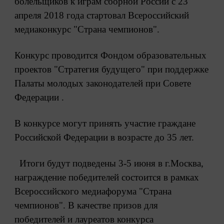
болельщиков к
играм сборной России с 23
апреля 2018 года
стартовал Всероссийский
медиаконкурс
"Страна чемпионов".
Конкурс проводится Фондом
образовательных
проектов "Стратегия
будущего" при поддержке
Палаты молодых
законодателей при Совете
Федерации .
В конкурсе могут принять участие
граждане
Российской Федерации в
возрасте до 35 лет.
Итоги будут подведены 3-5 июня в г.
Москва,
награждение победителей
состоится в рамках
Всероссийского
медиафорума "Страна
чемпионов". В
качестве призов для
победителей и
лауреатов конкурса