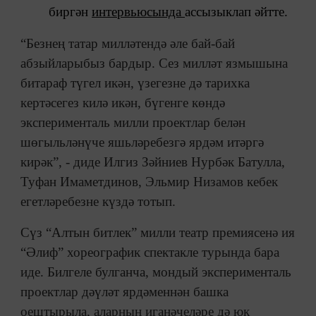
биргән
интервьюсында
ассызыклап әйтте.
“Безнең татар милләтендә әле бай-бай
абзыйларыбыз бардыр. Сез милләт язмышына
битараф түгел икән, үзегезне дә тарихка
кертәсегез килә икән, бүгенге көндә
эксперименталь милли проектлар белән
шөгыльләнүче яшьләребезгә ярдәм итәргә
кирәк”, - диде Илгиз Зәйниев Нурбәк Батулла,
Туфан Имаметдинов, Эльмир Низамов кебек
егетләребезне күздә тотып.
Сүз “Алтын битлек” милли театр премиясенә ия
“Әлиф” хореографик спектакле турында бара
иде. Билгеле булганча, мондый эксперименталь
проектлар дәүләт ярдәменнән башка
оештырыла, аларның иганәчеләре дә юк