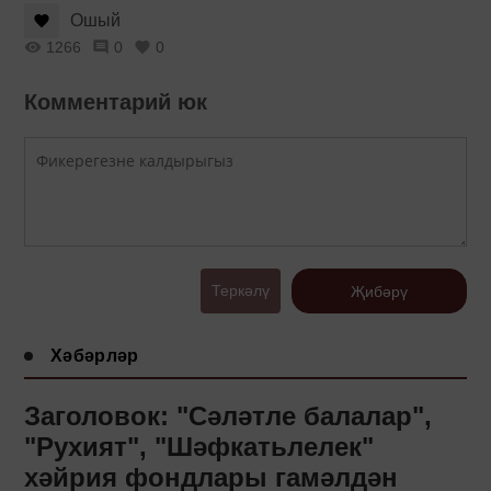
Ошый
1266
0
0
Комментарий юк
Теркәлү
Җибәрү
Хәбәрләр
Заголовок: "Сәләтле балалар",
"Рухият", "Шәфкатьлелек"
хәйрия фондлары гамәлдән