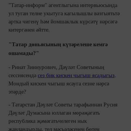
"Татар-информ" агентлыгына интервьюсында
ул туган телне укытуга кагылышлы вәзгыятьтә
артка чигенү һәм йомшаклык күрсәтү нәрсәгә
китергәнен әйтте.
"Татар дөньясының күтәрелеше кемгә
ошамады?"
- Ринат Зиннурович, Дәүләт Советының
сессиясендә
сез бик кискен чыгыш ясадыгыз
.
Мондый кискен чыгыш ясауга сезне нәрсә
этәрде?
- Татарстан Дәүләт Советы тарафыннан Русия
Дәүләт Думасына юллаган мөрәҗәгать
республика җәмәгатьчелеген нык
җанландырды, тел мәсьәләсенең бөтен