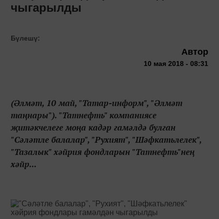
чыгарылды
Бүлешү:
Автор
10 мая 2018 - 08:31
(Әлмәт, 10 май, "Татар-информ", "Әлмәт
таңнары"). "Татнефть" компаниясе
җитәкчелеге моңа кадәр гамәлдә булган
"Сәләтле балалар", "Рухият", "Шәфкатьлелек",
"Тазалык" хәйрия фондларын "Татнефть"нең
хәйр...