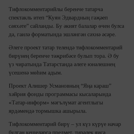
Тифлокомментарийлы беренче татарча
спектакль итеп “Куян Эдвардның гаҗәеп
сәяхәте” сайланды. Бу әкият балалар өчен булса
да, гаилә форматында эшләнгән сәхнә әсәре.
Әлеге проект татар телендә тифлокомментарий
бирүнең беренче тәҗрибәсе булып тора. Ә бу
үз чиратында Татарстанда әлеге юнәлешнең
үсешенә мөһим адым.
Проект Алишер Усмановның “Яңа караш”
хәйрия фонды программасы кысаларында
«Татар-информ» мәгълүмат агентлыгы
ярдәмендә тормышка ашырыла.
Тифлокомментарий бирү – ул күз күрүе начар
булган кешеләргә предмет, тирәлек яисә