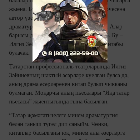
балалар пьесалары җыентыгы басылып чыгарга
җыена. Бу хакта “Татар-информ” хәбәрчесенә
автор үзе хәбәр итте. Җыентыкка
драматургның дүрт пьесасы кертелгән. Алар
барысы да театрларда куелган пьесалар. Бу –
Илгиз Зәйниевның беренче авторлык китабы
булачак.
Татарстан профессиональ театрларында Илгиз
Зәйниевның шактый әсәрләре куелган булса да,
аның драма әсәрләренең китап булып чыкканы
булмаган. Моңарчы аның пьесалары “Яңа татар
пьесасы” җыентыгында гына басылган.
“Татар җәмәгатьчелеге минем драматургия
белән таныш түгел дип саныйм. Чөнки,
китаплар басылганы юк, минем аны әзерләргә