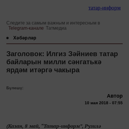
татар-информ
Следите за самым важным и интересным в
Telegram-канале
Татмедиа
Хәбәрләр
Заголовок: Илгиз Зәйниев татар
байларын милли сәнгатькә
ярдәм итәргә чакыра
Бүлешү:
Автор
10 мая 2018 - 07:55
(Казан, 8 май, “Татар-информ”, Рузилә