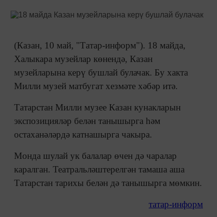
(Казан, 10 май, "Татар-информ"). 18 майда,
Халыкара музейлар көнендә, Казан
музейларына керү бушлай булачак. Бу хакта
Милли музей матбугат хезмәте хәбәр итә.
Татарстан Милли музее Казан кунакларын
экспозицияләр белән танышырга һәм
остаханәләрдә катнашырга чакыра.
Монда шулай ук балалар өчен дә чаралар
каралган. Театральләштерелгән тамаша аша
Татарстан тарихы белән дә танышырга мөмкин.
татар-информ