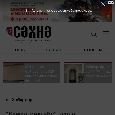
2
Автоматическое закрытие баннера через
ЯЗЫЛУ
БАШ БИТ
ПРОЕКТЛАР
«Үз телем»
«Диварлар ни
бәйгесенең 2026
сөйли?» - Тукай
нчы ел җиңүчеләре
музеена 40 ел!
билгеле!
Хәбәрләр
"Камал мәктәбе" театр