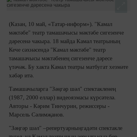
(Казан, 10 май, «Татар-информ»). "Камал
мәктәбе" театр тамашачысы мәктәбе сигезенче
дәресенә чакыра. 18 майда Камал театрының
Кече сәхнәсендә "Камал мәктәбе" театр
тамашачысы мәктәбенең сигезенче дәресе
үтәчәк. Бу хакта Камал театры матбугат хезмәте
хәбәр итә.
Тамашачыларга "Зәңгәр шәл" спектакленең
(1987, 2000 еллар) видеоязмасы күрсәтелә.
Авторы - Кәрим Тинчурин, режиссеры -
Марсель Сәлимҗанов.
"Зәңгәр шәл" –репертуарныңгадәти спектакле
түгел, ул Камал театрының аерылгысыз бер