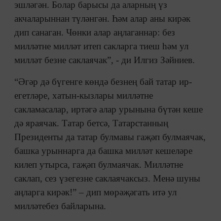
эшләгән. Болар барысы да аларның үз
акчаларыннан түләнгән. Һәм алар аны кирәк
дип санаган. Чөнки алар аңлаганнар: без
милләтне милләт итеп сакларга тиеш һәм ул
милләт безне саклаячак”, - ди Илгиз Зәйниев.
“Әгәр дә бүгенге көндә безнең бай татар ир-
егетләре, хатын-кызлары милләтне
сакламасалар, иртәгә алар урынына бүтән кеше
дә яраячак. Татар бетсә, Татарстанның
Президенты да татар булмавы гаҗәп булмаячак,
башка урыннарга да башка милләт кешеләре
килеп утырса, гаҗәп булмаячак. Милләтне
саклап, сез үзегезне саклаячаксыз. Менә шуны
аңларга кирәк!” – дип мөрәҗәгать итә ул
милләтебез байларына.