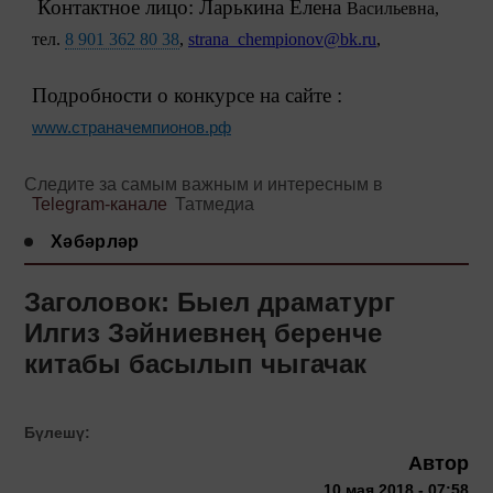
Контактное лицо: Ларькина Елена
Васильевна,
тел.
8 901 362 80 38
,
strana_chempionov@bk.ru
,
Подробности о конкурсе на сайте :
www.страначемпионов.рф
Следите за самым важным и интересным в
Telegram-канале
Татмедиа
Хәбәрләр
Заголовок: Быел драматург
Илгиз Зәйниевнең беренче
китабы басылып чыгачак
Бүлешү:
Автор
10 мая 2018 - 07:58