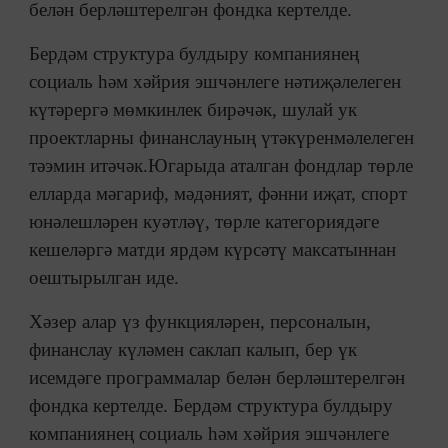
белән берләштерелгән фондка кертелде.
Бердәм структура булдыру компаниянең
социаль һәм хәйрия эшчәнлеге нәтиҗәлелеген
күтәрергә мөмкинлек бирәчәк, шулай ук
проектларны финанслауның үтәкүренмәлелеген
тәэмин итәчәк.Югарыда аталган фондлар төрле
елларда мәгариф, мәдәният, фәнни иҗат, спорт
юнәлешләрен куәтләү, төрле категориядәге
кешеләргә матди ярдәм күрсәтү максатыннан
оештырылган иде.
Хәзер алар үз функцияләрен, персоналын,
финанслау күләмен саклап калып, бер үк
исемдәге программалар белән берләштерелгән
фондка кертелде. Бердәм структура булдыру
компаниянең социаль һәм хәйрия эшчәнлеге