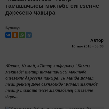
тамашачысы мәктәбе сигезенче
дәресенә чакыра
Бүлешү:
Автор
10 мая 2018 - 08:33
(Казан, 10 май, «Татар-информ»). "Камал
мәктәбе" театр тамашачысы мәктәбе
сигезенче дәресенә чакыра. 18 майда Камал
театрының Кече сәхнәсендә "Камал мәктәбе"
театр тамашачысы мәктәбенең сигезенче
дәре...