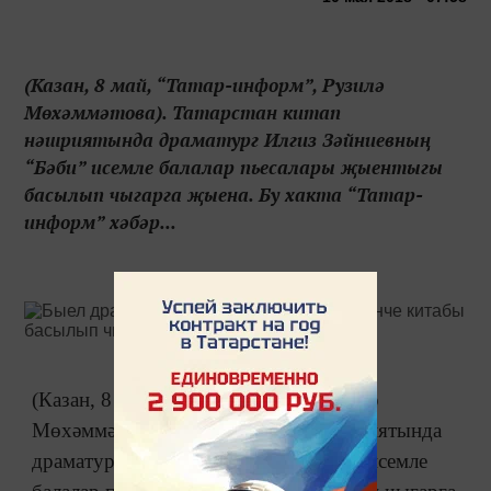
(Казан, 8 май, “Татар-информ”, Рузилә
Мөхәммәтова). Татарстан китап
нәшриятында драматург Илгиз Зәйниевның
“Бәби” исемле балалар пьесалары җыентыгы
басылып чыгарга җыена. Бу хакта “Татар-
информ” хәбәр...
(Казан, 8 май, “Татар-информ”, Рузилә
Мөхәммәтова). Татарстан китап нәшриятында
драматург Илгиз Зәйниевның “Бәби” исемле