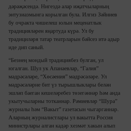
дәрәҗәсендә. Нигездә алар иҗатчыларның
энтузиазмынга корылган була. Илгиз Зәйниев
бу очракта чишелеш юлын меценатлык
традицияләрен яңартуда күрә. Ул бу
традициләря татар театрларын бәйсез итә адыр
иде дип саный.
“Безнең мондый традициябез булган, ул
югалган. Шул ук Апанаевлар, “Галия”
мәдрәсәләре, “Хөсәения” мәдрәсәләре. Ул
мәдрәсәләрне бит үз тырышлыклары белән
эшләп баеган кешеләребез төзегәннәр һәм анда
укытучыларны тотканнар. Рәмиевләр “Шура”
журналы һәм “Вакыт” газетасын чыгарганнар.
Аларның журналистлары ул вакытта Россия
министрлары алган кадәр хезмәт хакын алып