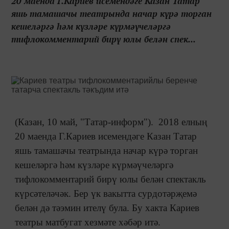
20 маенда Г.Кариев исемендәге Казан Татар
яшь тамашачы театрында начар күрә торган
кешеләргә һәм күзләре күрмәүчеләргә
тифлокомментарий бирү юлы белән спек...
(Казан, 10 май, "Татар-информ"). 2018 елның
20 маенда Г.Кариев исемендәге Казан Татар
яшь тамашачы театрында начар күрә торган
кешеләргә һәм күзләре күрмәүчеләргә
тифлокомментарий бирү юлы белән спектакль
күрсәтеләчәк. Бер үк вакытта сурдотәрҗемә
белән дә тәэмин ителү була. Бу хакта Кариев
театры матбугат хезмәте хәбәр итә.