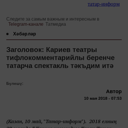
татар-информ
Следите за самым важным и интересным в
Telegram-канале
Татмедиа
Хәбәрләр
Заголовок: Кариев театры
тифлокомментарийлы беренче
татарча спектакль тәкъдим итә
Бүлешү:
Автор
10 мая 2018 - 07:53
(Казан, 10 май, "Татар-информ"). 2018 елның