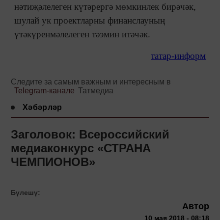
нәтиҗәлелеген күтәрергә мөмкинлек бирәчәк,
шулай ук проектларны финанслауның
үтәкүренмәлелеген тәэмин итәчәк.
татар-информ
Следите за самым важным и интересным в
Telegram-канале
Татмедиа
Хәбәрләр
Заголовок: Всероссийский
медиаконкурс «СТРАНА
ЧЕМПИОНОВ»
Бүлешү:
Автор
10 мая 2018 - 08:18