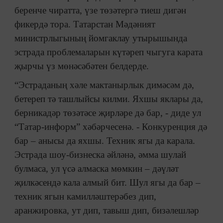
беренче чиратта, үзе төзәтергә тиеш дигән
фикердә тора. Татарстан Мәдәният
министрлыгының йомгаклау утырышында
эстрада проблемаларын күтәреп чыгуга карата
җырчы үз мөнәсәбәтен белдерде.
“Эстраданың хәле мактанырлык димәсәм дә,
бетереп тә ташлыйсы килми. Яхшы яклары да,
берникадәр төзәтәсе җирләре дә бар, - диде ул
“Татар-информ” хәбәрчесенә. - Конкуренция дә
бар – анысы да яхшы. Техник ягы да карала.
Эстрада шоу-бизнеска әйләнә, әмма шулай
булмаса, ул үсә алмаска мөмкин – дәүләт
җилкәсендә кала алмый бит. Шул ягы да бар –
техник ягын камилләштерәбез дип,
аранжировка, ут дип, тавыш дип, бизәлешләр