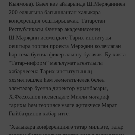
Кыямова). Быел көз айларында Ш.Мәрҗанинең
200 еллыгына багышланган халыкара
конференция оештырылачак. Татарстан
Республикасы Фәннәр академиясенең
Ш.Мәрҗани исемендәге Тарих институты
оештыра торган проекта Мәрҗани колачлаган
һәр тема буенча фикер алышу булачак. Бу хакта
“Татар-информ” мәгълүмат агентлыгы
хәбәрчесенә Тарих институтының
хезмәттәшлек һәм җәмәгатьчелек белән
элемтәләр буенча директор урынбасары,
Х.Фәезханов исемендәге Милли мәгариф
тарихы һәм теориясе үзәге җитәкчесе Марат
Гыйбатдинов хәбәр итте.
“Халыкара конференциягә татар милләте, татар