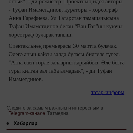
оттык", - ди режиссер. Проектның идея авторы
- Туфан Имаметдинов, кураторы - хореограф
Анна Гарәфиева. Ул Татарстан тамашачысына
Туфан Имаметдинов белән “Ван Гог”ны куючы
хореограф буларак таныш.
Спектакльнең премьерасы 30 мартта булачак.
Әлегә аның кайсы залда буласы билгеле түгел.
"Атна саен төрле залларны карыйбыз. Әле безгә
туры килгән зал таба алмадык", - ди Туфан
Имаметдинов.
татар-информ
Следите за самым важным и интересным в
Telegram-канале
Татмедиа
Хәбәрләр