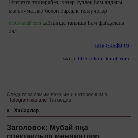
Исегезгә төшерәбез: хәзер сүзлек һәм андагы
мәгълүматлар белән барлык теләүчеләр
сайтында таныша һәм файдалана
darul-kutub.com
ала.
татар-информ
Фото:
http://darul-kutub.com
Следите за самым важным и интересным в
Telegram-канале
Татмедиа
Хәбәрләр
Заголовок: Мубай яңа
спектакльдә мөнәҗәтләр