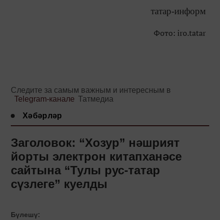
татар-информ
Фото: iro.tatar
Следите за самым важным и интересным в
Telegram-канале
Татмедиа
Хәбәрләр
Заголовок: “Хозур” нәшрият
йорты электрон китапханәсе
сайтына “Тулы рус-татар
сүзлеге” куелды
Бүлешү: