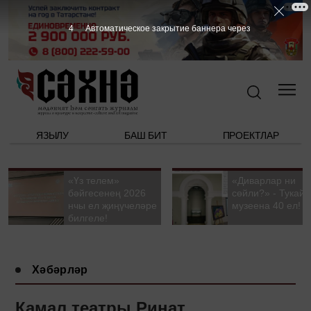
3
Автоматическое закрытие баннера через
ЯЗЫЛУ
БАШ БИТ
ПРОЕКТЛАР
«Үз телем»
«Диварлар ни
бәйгесенең 2026
сөйли?» - Тукай
нчы ел җиңүчеләре
музеена 40 ел!
билгеле!
Хәбәрләр
Камал театры Ринат