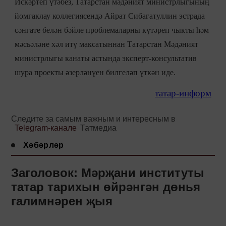
Искәртеп үтәбез, Татарстан мәдәният министрлыгының
йомгаклау коллегиясендә Айрат Сибагатуллин эстрада
сәнгате белән бәйле проблемаларны күтәреп чыкты һәм
мәсьәләне хәл итү максатыннан Татарстан Мәдәният
министрлыгы канаты астында эксперт-консультатив
шура проекты әзерләнүен билгеләп үткән иде.
татар-информ
Следите за самым важным и интересным в
Telegram-канале
Татмедиа
Хәбәрләр
Заголовок: Мәрҗани институты
татар тарихын өйрәнгән дөнья
галимнәрен җыя