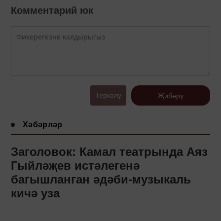
Комментарий юк
Теркәлү
Җибәрү
Хәбәрләр
Заголовок: Камал театрында Аяз
Гыйләҗев истәлегенә
багышланган әдәби-музыкаль
кичә уза