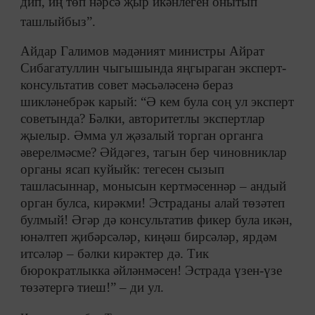
дип, иң төп нәрсә җыр икәнлеген онытып
ташлыйбыз”.
Айдар Галимов мәдәният министры Айрат
Сибагатуллин чыгышында яңгыраган эксперт-
консультатив совет мәсьәләсенә бераз
шикләнебрәк карый: “Ә кем була соң ул эксперт
советында? Бәлки, авторитетлы экспертлар
җыелыр. Әмма ул җәзалый торган органга
әверелмәсме? Әйдәгез, тагын бер чиновниклар
органы ясап куйыйк: тегесен сызып
ташласыннар, монысын кертмәсеннәр – андый
орган булса, кирәкми! Эстраданы алай төзәтеп
булмый! Әгәр дә консультатив фикер була икән,
юнәлтеп җибәрсәләр, киңәш бирсәләр, ярдәм
итсәләр – бәлки кирәктер дә. Тик
бюрократлыкка әйләнмәсен! Эстрада үзен-үзе
төзәтергә тиеш!” – ди ул.