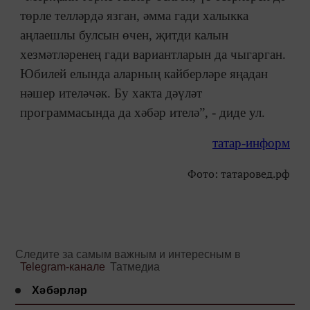
төрле телләрдә язган, әмма гади халыкка
аңлаешлы булсын өчен, җитди калын
хезмәтләренең гади вариантларын да чыгарган.
Юбилей елында аларның кайберләре яңадан
нәшер ителәчәк. Бу хакта дәүләт
программасында да хәбәр ителә”, - диде ул.
татар-информ
Фото: татаровед.рф
Следите за самым важным и интересным в
Telegram-канале
Татмедиа
Хәбәрләр