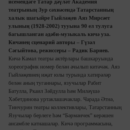
исемендәге Татар дәүләт Академия
театрының Зур сәхнәсендә Татарстанның
халык шагыйре Гыйләҗев Аяз Мирсәет
улының (1928-2002) тууына 90 ел тулуга
багышланган әдәби-музыкаль кичә уза.
Кичәнең сценарий авторы – Гүзәл
Сәгыйтова, режиссеры – Радик Бариев.
Кичә Камал театры актёрлары башкаруында
хореографик номер белән ачылып китәчәк. Аяз
Гыйләҗевнең иҗат юлы турында хатирәләр
белән аның туганнары, язучылар Рабит
Батулла, Ркаил Зәйдулла һәм Миләүшә
Хәбетдинова уртаклашачаклар. Чарада Әтнә,
Тинчурин театры коллективлары, Татарстанның
Язучылар берлеге һәм “Бәрмәнчек” керәшен
ансамбле катнашалар. Кичә программасына,