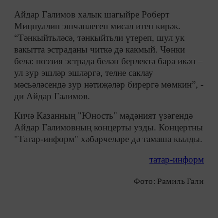
Айдар Галимов халык шагыйре Роберт
Миңнуллин эшчәнлеген мисал итеп кирәк.
“Тәнкыйтьләсә, тәнкыйтьли үтереп, шул ук
вакытта эстраданы читкә дә какмый. Чөнки
белә: поэзия эстрада белән берлектә бара икән –
ул зур эшләр эшләргә, телне саклау
мәсьәләсендә зур нәтиҗәләр бирергә мөмкин”, -
ди Айдар Галимов.
Кичә Казанның "Юность" мәдәният үзәгендә
Айдар Галимовның концерты узды. Концертны
"Татар-информ" хәбәрчеләре дә тамаша кылды.
татар-информ
Фото: Рамиль Гали