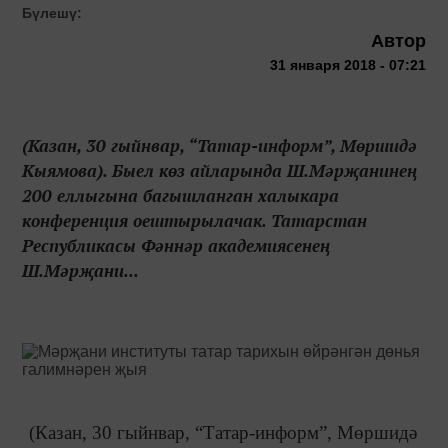
Бүлешү:
Автор
31 января 2018 - 07:21
(Казан, 30 гыйнвар, “Татар-информ”, Мөршидә
Кыямова). Быел көз айларында Ш.Мәрҗанинең
200 еллыгына багышланган халыкара
конференция оештырылачак. Татарстан
Республикасы Фәннәр академиясенең
Ш.Мәрҗани...
(Казан, 30 гыйнвар, “Татар-информ”, Мөршидә