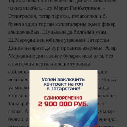
тарихы белән шөгыльләнгән дөнья галимнәрен
чакырачакбыз, - ди Марат Гыйбатдинов. -
Этнография, татар тарихы, педагогика һ.б.
буенча эшли торган коллегаларны җыеп фикер
алышачакбыз. Шунысын да билгеләп узам,
Ш.Мәрҗанинең юбилее уңаеннан Татарстан
Диния нәзарәте дә зур проектка әзерләнә. Алар
Мәрҗанине дин галиме буларак искә алса, без
аның фәнгә керткән өлеше турында
сөйләшәчәкбез. Татар тарихында Мәрҗани
искиткеч әһәмиятле урын тоткан шәхес. Чөнки
ул милли татар тарихының чишмә башында
торган кеше. Мәрҗани татар тарихын беренче
тапкыр фәнни әйләнешкә кертеп җибәргән
галим. Аңа кадәр дә милли тарихны язучылар
булган, әмма алар ярым риваятьләр рәвешендә,