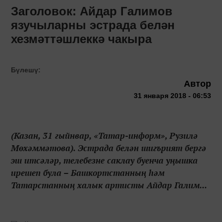
Заголовок: Айдар Галимов
язучыларны эстрада белән
хезмәттәшлеккә чакыра
Бүлешү:
Автор
31 января 2018 - 06:53
(Казан, 31 гыйнвар, «Татар-информ», Рузилә
Мөхәммәтова). Эстрада белән шигърият бергә
эш итсәләр, телебезне саклау буенча уңышка
ирешеп була – Башкортстанның һәм
Татарстанның халык артисты Айдар Галим...