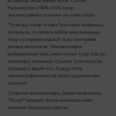
өстәмәләр белән нәшер ителә. Солтан
Рәхманкулов (1888-1916) татар
лексикографиясе үсешенә зур өлеш кертә.
“Тулы рус-татар сүзлеге”ндә гарәп графикасы
кулланыла, сүзлекнең кайбер мәкаләләрендә
татар сүзләренең шактый тулы синонимик
рәтләре китерелгән. Лексикографик
кыйммәтеннән тыш, әлеге хезмәт татар һәм рус
халыклары тормышы турында тулы күзаллау
тудырырга ярдәм итә. Аларда татар
лексикографиясенең иң яхшы традицияләре
салынган.
Татарстан мөселманнары Диния нәзарәтенең
“Хозур” нәшрият йорты киләчәктә әлеге
хезмәтне бастырырга ниятли.