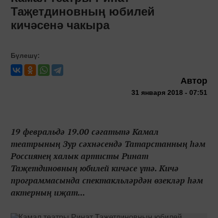
Таҗетдиновның юбилей
кичәсенә чакыра
Бүлешү:
Автор
31 января 2018 - 07:51
19 февральдә 19.00 сәгатьтә Камал
театрының Зур сәхнәсендә Татарстанның һәм
Россиянең халык артисты Ринат
Таҗетдиновның юбилей кичәсе үтә. Кичә
программасында спектакльләрдән өзекләр һәм
актерның иҗат...