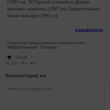
(1985 ел), М.Горький исемендәге Дәүләт
премиясе лауреаты (1987 ел), Татарстанның
халык шагыйре (1993 ел).
kamalteatr.ru
Следите за самым важным и интересным в
Telegram-канале
Татмедиа
Ошый
1337
0
0
Комментарий юк