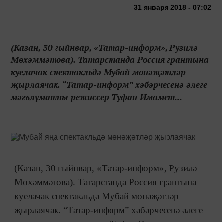
31 января 2018 - 07:02
(Казан, 30 гыйнвар, «Татар-информ», Рузилә
Мөхәммәтова). Татарстанда Россия грантына
куелачак спектакльдә Мубай мөнәҗәтләр
җырлаячак. “Татар-информ” хәбәрчесенә әлеге
мәгълүматны режиссер Туфан Имамет...
(Казан, 30 гыйнвар, «Татар-информ», Рузилә
Мөхәммәтова). Татарстанда Россия грантына
куелачак спектакльдә Мубай мөнәҗәтләр
җырлаячак. “Татар-информ” хәбәрчесенә әлеге