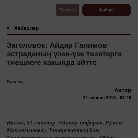
Теркәлү
Җибәрү
Хәбәрләр
Заголовок: Айдар Галимов
эстраданың үзен-үзе төзәтергә
тиешлеге хакында әйтте
Бүлешү:
Автор
31 января 2018 - 07:25
(Казан, 31 гыйнвар, «Татар-информ», Рузилә
Мөхәммәтова). Татарстанның һәм
Башкортстанның халык артисты Айдар