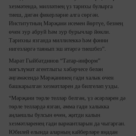
хезмәтендә, милләтнең үз тарихы булырга
тиеш, дигән фикерләрне алга сөргән.
Институтның Мәрҗани исемен йөртүе, безнең
өчен зур абруй һәм зур бурычлар йөкли.
Тарихны язганда миллилеккә һәм фәнни
нигезләргә таянып эш итәргә тиешбез”.
Марат Гыйбатдинов “Татар-информ”
мәгълүмат агентлыгы хәбәрчесе белән
әңгәмәсендә Мәрҗанинең гади халык өчен
башкарылган хезмәтләрен дә билгеләп узды.
“Мәрҗани төрле телләр белгән, үз әсәрләрен дә
төрле телләрдә язган, әмма гади халыкка
аңлаешлы булсын өчен, җитди калын
хезмәтләренең гади вариантларын да чыгарган.
Юбилей елында аларның кайберләре яңадан