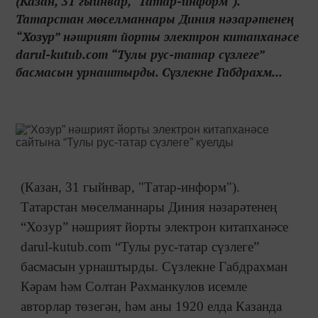
(Казан, 31 гыйнвар, "Татар-информ").
Татарстан мөселманнары Диния нәзарәтенең
“Хозур” нәшрият йорты электрон китапханәсе
darul-kutub.com “Тулы рус-татар сүзлеге”
басмасын урнаштырды. Сүзлекне Габдрахм...
(Казан, 31 гыйнвар, "Татар-информ").
Татарстан мөселманнары Диния нәзарәтенең
“Хозур” нәшрият йорты электрон китапханәсе
darul-kutub.com “Тулы рус-татар сүзлеге”
басмасын урнаштырды. Сүзлекне Габдрахман
Кәрам һәм Солтан Рәхманкулов исемле
авторлар төзегән, һәм аны 1920 елда Казанда