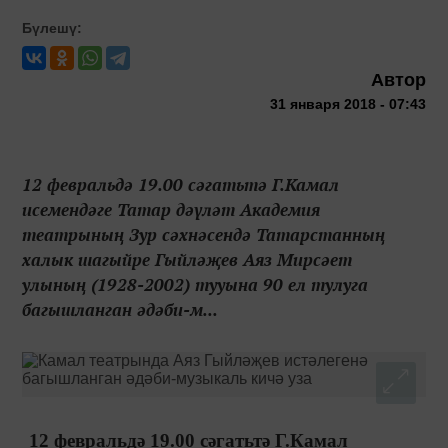
Бүлешү:
Автор
31 января 2018 - 07:43
12 февральдә 19.00 сәгатьтә Г.Камал
исемендәге Татар дәүләт Академия
театрының Зур сәхнәсендә Татарстанның
халык шагыйре Гыйләҗев Аяз Мирсәет
улының (1928-2002) тууына 90 ел тулуга
багышланган әдәби-м...
12 февральдә 19.00 сәгатьтә Г.Камал