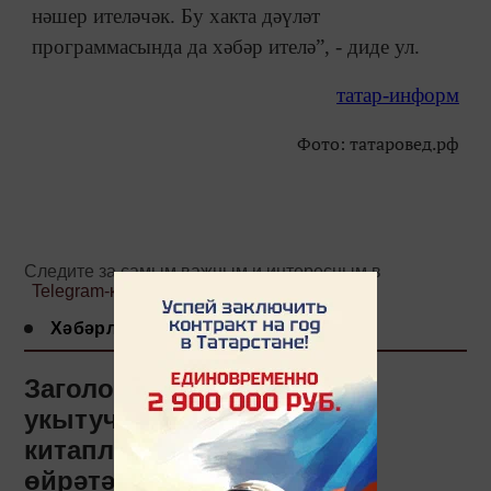
нәшер ителәчәк. Бу хакта дәүләт
программасында да хәбәр ителә”, - диде ул.
татар-информ
Фото: татаровед.рф
Следите за самым важным и интересным в
Telegram-канале
Татмедиа
Хәбәрләр
Заголовок: Татар теле
укытучыларын «Сәлам»
китаплары белән эшләргә
өйрәтәчәкләр