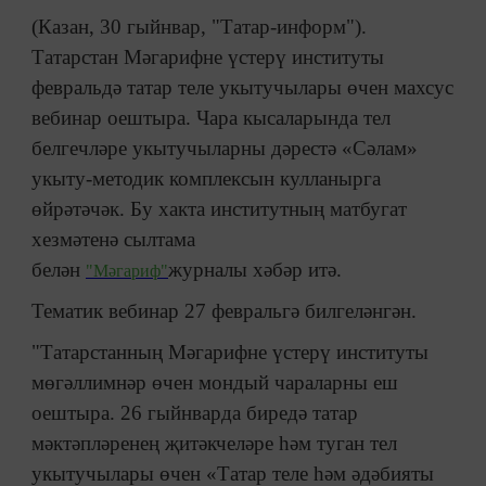
(Казан, 30 гыйнвар, "Татар-информ").
Татарстан Мәгарифне үстерү институты
февральдә татар теле укытучылары өчен махсус
вебинар оештыра. Чара кысаларында тел
белгечләре укытучыларны дәрестә «Сәлам»
укыту-методик комплексын кулланырга
өйрәтәчәк. Бу хакта институтның матбугат
хезмәтенә сылтама
белән
журналы хәбәр итә.
"Мәгариф"
Тематик вебинар 27 февральгә билгеләнгән.
"Татарстанның Мәгарифне үстерү институты
мөгәллимнәр өчен мондый чараларны еш
оештыра. 26 гыйнварда биредә татар
мәктәпләренең җитәкчеләре һәм туган тел
укытучылары өчен «Татар теле һәм әдәбияты