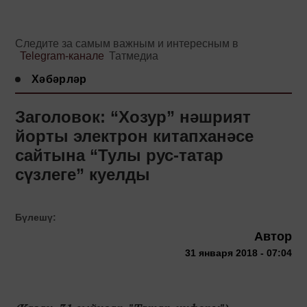
Следите за самым важным и интересным в
Telegram-канале
Татмедиа
Хәбәрләр
Заголовок: “Хозур” нәшрият
йорты электрон китапханәсе
сайтына “Тулы рус-татар
сүзлеге” куелды
Бүлешү:
Автор
31 января 2018 - 07:04