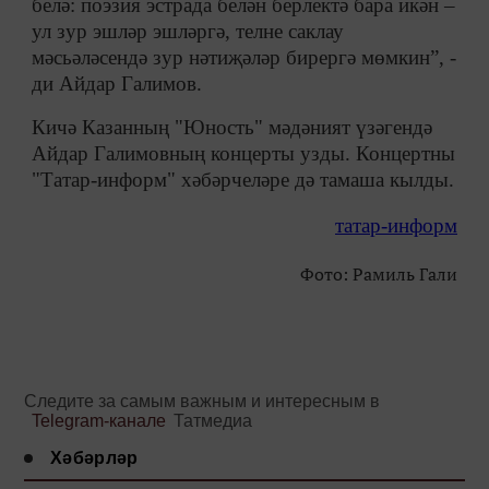
белә: поэзия эстрада белән берлектә бара икән –
ул зур эшләр эшләргә, телне саклау
мәсьәләсендә зур нәтиҗәләр бирергә мөмкин”, -
ди Айдар Галимов.
Кичә Казанның "Юность" мәдәният үзәгендә
Айдар Галимовның концерты узды. Концертны
"Татар-информ" хәбәрчеләре дә тамаша кылды.
татар-информ
Фото: Рамиль Гали
Следите за самым важным и интересным в
Telegram-канале
Татмедиа
Хәбәрләр