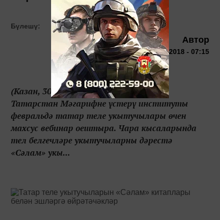
Бүлешү:
Автор
31 января 2018 - 07:15
(Казан, 30 гыйнвар, "Татар-информ").
Татарстан Мәгарифне үстерү институты
февральдә татар теле укытучылары өчен
махсус вебинар оештыра. Чара кысаларында
тел белгечләре укытучыларны дәрестә
«Сәлам» укы...