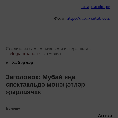
татар-информ
Фото:
http://darul-kutub.com
Следите за самым важным и интересным в
Telegram-канале
Татмедиа
Хәбәрләр
Заголовок: Мубай яңа
спектакльдә мөнәҗәтләр
җырлаячак
Бүлешү:
Автор