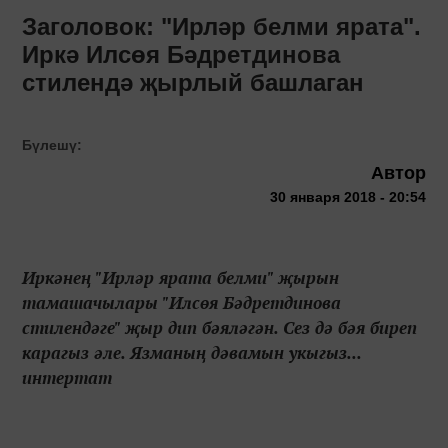
Заголовок: "Ирләр белми ярата".
Иркә Илсөя Бәдретдинова
стилендә җырлый башлаган
Бүлешү:
Автор
30 января 2018 - 20:54
Иркәнең "Ирләр ярата белми" җырын
тамашачылары "Илсөя Бәдретдинова
стилендәге" җыр дип бәяләгән. Сез дә бәя биреп
карагыз әле. Язманың дәвамын укыгыз...
интертат