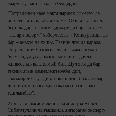
җырчы үз мөнәсәбәтен белдерде.
“Эстраданың хәле мактанырлык димәсәм дә,
бетереп тә ташлыйсы килми. Яхшы яклары да,
берникадәр төзәтәсе җирләре дә бар, - диде ул
“Татар-информ” хәбәрчесенә. - Конкуренция дә
бар – анысы да яхшы. Техник ягы да карала.
Эстрада шоу-бизнеска әйләнә, әмма шулай
булмаса, ул үсә алмаска мөмкин – дәүләт
җилкәсендә кала алмый бит. Шул ягы да бар –
техник ягын камилләштерәбез дип,
аранжировка, ут дип, тавыш дип, бизәлешләр
дип, иң төп нәрсә җыр икәнлеген онытып
ташлыйбыз”.
Айдар Галимов мәдәният министры Айрат
Сибагатуллин чыгышында яңгыраган эксперт-