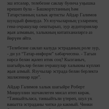
эш итсәләр, телебезне саклау буенча уңышка
ирешеп була – Башкортстанның һәм
Татарстанның халык артисты Айдар Галимов
шундый фикердә. Ул язучыларның үзләренең
генә очрашулар оештырып, зур аудиторияләр
җыя алмавын, халыкның китапханәләргә аз
йөрүен әйтә.
“Телебезне саклап калуда эстраданың роле зур,
- ди ул “Татар-информ” хәбәрчесенә. - Тагын
нәрсә белән җәлеп итик соң? Кызганыч,
шагыйрьләр белән очрашулар халыкны күпләп
җыя алмый. Язучылар эстрада белән берлектә
эшләсеннәр иде”.
Айдар Галимов халык шагыйре Роберт
Миңнуллин эшчәнлеген мисал итеп кирәк.
“Тәнкыйтьләсә, тәнкыйтьли үтереп, шул ук
вакытта эстраданы читкә дә какмый. Чөнки