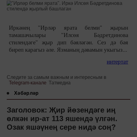
Иркәнең "Ирләр ярата белми" җырын
тамашачылары "Илсөя Бәдретдинова
стилендәге" җыр дип бәяләгән. Сез дә бәя
биреп карагыз әле. Язманы
ң дәвамын укыгыз...
интертат
Следите за самым важным и интересным в
Telegram-канале
Татмедиа
Хәбәрләр
Заголовок: Җир йөзендәге иң
өлкән ир-ат 113 яшендә үлгән.
Озак яшәүнең сере нидә соң?