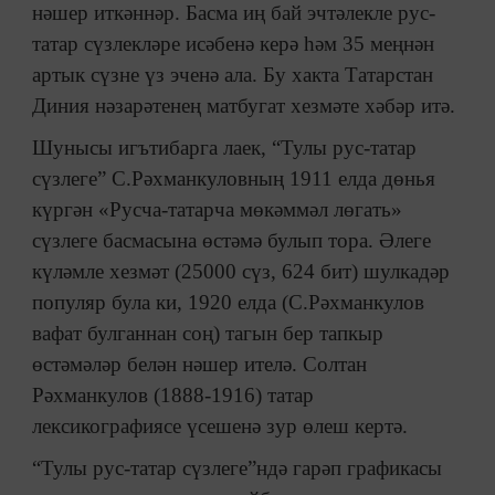
нәшер иткәннәр. Басма иң бай эчтәлекле рус-
татар сүзлекләре исәбенә керә һәм 35 меңнән
артык сүзне үз эченә ала. Бу хакта Татарстан
Диния нәзарәтенең матбугат хезмәте хәбәр итә.
Шунысы игътибарга лаек, “Тулы рус-татар
сүзлеге” С.Рәхманкуловның 1911 елда дөнья
күргән «Русча-татарча мөкәммәл лөгать»
сүзлеге басмасына өстәмә булып тора. Әлеге
күләмле хезмәт (25000 сүз, 624 бит) шулкадәр
популяр була ки, 1920 елда (С.Рәхманкулов
вафат булганнан соң) тагын бер тапкыр
өстәмәләр белән нәшер ителә. Солтан
Рәхманкулов (1888-1916) татар
лексикографиясе үсешенә зур өлеш кертә.
“Тулы рус-татар сүзлеге”ндә гарәп графикасы