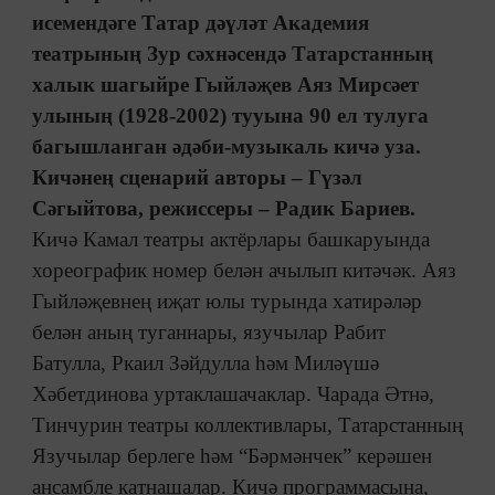
исемендәге Татар дәүләт Академия
театрының Зур сәхнәсендә Татарстанның
халык шагыйре Гыйләҗев Аяз Мирсәет
улының (1928-2002) тууына 90 ел тулуга
багышланган әдәби-музыкаль кичә уза.
Кичәнең сценарий авторы – Гүзәл
Сәгыйтова, режиссеры – Радик Бариев.
Кичә Камал театры актёрлары башкаруында
хореографик номер белән ачылып китәчәк. Аяз
Гыйләҗевнең иҗат юлы турында хатирәләр
белән аның туганнары, язучылар Рабит
Батулла, Ркаил Зәйдулла һәм Миләүшә
Хәбетдинова уртаклашачаклар. Чарада Әтнә,
Тинчурин театры коллективлары, Татарстанның
Язучылар берлеге һәм “Бәрмәнчек” керәшен
ансамбле катнашалар. Кичә программасына,