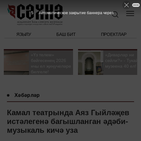
4
Автоматическое закрытие баннера через
ЯЗЫЛУ
БАШ БИТ
ПРОЕКТЛАР
«Үз телем»
«Диварлар ни
бәйгесенең 2026
сөйли?» - Тукай
нчы ел җиңүчеләре
музеена 40 ел!
билгеле!
Хәбәрләр
Камал театрында Аяз Гыйләҗев
истәлегенә багышланган әдәби-
музыкаль кичә уза