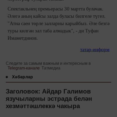
Спектакльнең премьерасы 30 мартта булачак.
Әлегә аның кайсы залда буласы билгеле түгел.
"Атна саен төрле залларны карыйбыз. Әле безгә
туры килгән зал таба алмадык", - ди Туфан
Имаметдинов.
татар-информ
Следите за самым важным и интересным в
Telegram-канале
Татмедиа
Хәбәрләр
Заголовок: Айдар Галимов
язучыларны эстрада белән
хезмәттәшлеккә чакыра