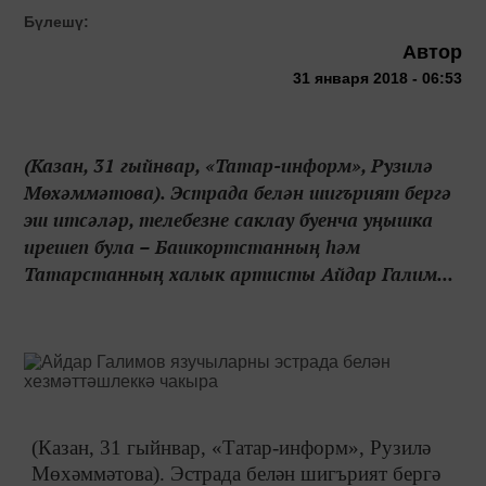
Бүлешү:
Автор
31 января 2018 - 06:53
(Казан, 31 гыйнвар, «Татар-информ», Рузилә
Мөхәммәтова). Эстрада белән шигърият бергә
эш итсәләр, телебезне саклау буенча уңышка
ирешеп була – Башкортстанның һәм
Татарстанның халык артисты Айдар Галим...
(Казан, 31 гыйнвар, «Татар-информ», Рузилә
Мөхәммәтова). Эстрада белән шигърият бергә