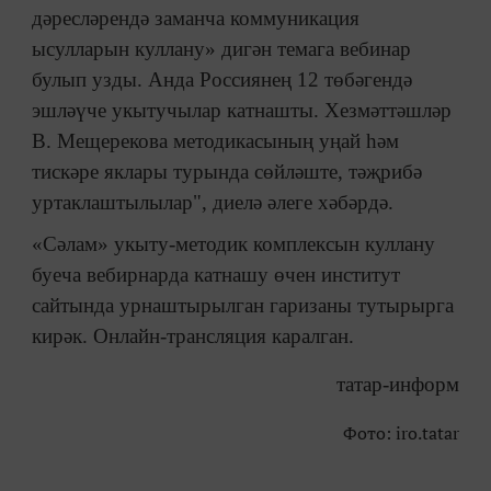
дәресләрендә заманча коммуникация
ысулларын куллану» дигән темага вебинар
булып узды. Анда Россиянең 12 төбәгендә
эшләүче укытучылар катнашты. Хезмәттәшләр
В. Мещерекова методикасының уңай һәм
тискәре яклары турында сөйләште, тәҗрибә
уртаклаштылылар", диелә әлеге хәбәрдә.
«Сәлам» укыту-методик комплексын куллану
буеча вебирнарда катнашу өчен институт
сайтында урнаштырылган гаризаны тутырырга
кирәк. Онлайн-трансляция каралган.
татар-информ
Фото: iro.tatar