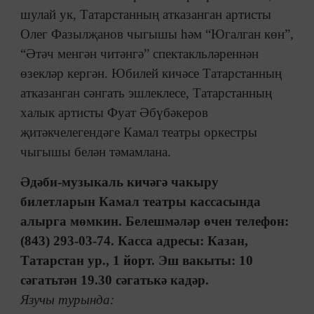
шулай ук, Татарстанның атказанган артисты
Олег Фазылҗанов чыгышы һәм “Югалган көн”,
“Әтәч менгән читәнгә” спектакльләреннән
өзекләр кергән. Юбилей кичәсе Татарстанның
атказанган сәнгать эшлеклесе, Татарстанның
халык артисты Фуат Әбүбәкеров
җитәкчелегендәге Камал театры оркестры
чыгышы белән тәмамлана.
Әдәби-музыкаль кичәгә чакыру
билетларын Камал театры кассасында
алырга мөмкин. Белешмәләр өчен телефон:
(843) 293-03-74. Касса адресы: Казан,
Татарстан ур., 1 йорт. Эш вакыты: 10
сәгатьтән 19.30 сәгатькә кадәр.
Язучы турында: