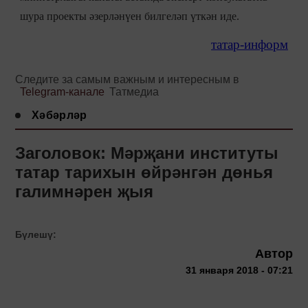
шура проекты әзерләнүен билгеләп үткән иде.
татар-информ
Следите за самым важным и интересным в
Telegram-канале
Татмедиа
Хәбәрләр
Заголовок: Мәрҗани институты
татар тарихын өйрәнгән дөнья
галимнәрен җыя
Бүлешү:
Автор
31 января 2018 - 07:21