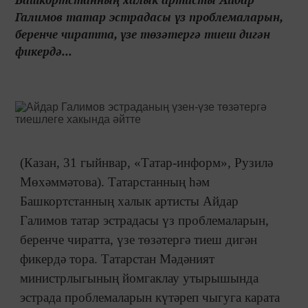
Галимов татар эстрадасы үз проблемаларын,
беренче чиратта, үзе төзәтергә тиеш дигән
фикердә...
(Казан, 31 гыйнвар, «Татар-информ», Рузилә
Мөхәммәтова). Татарстанның һәм
Башкортстанның халык артисты Айдар
Галимов татар эстрадасы үз проблемаларын,
беренче чиратта, үзе төзәтергә тиеш дигән
фикердә тора. Татарстан Мәдәният
министрлыгының йомгаклау утырышында
эстрада проблемаларын күтәреп чыгуга карата