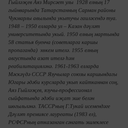
Гыйләҗев Аяз Мирсәет улы 1928 елның 17
гыйнварында Татарстанның Сарман районы
Чукмарлы авылында укытучы гаиләсендә туа.
1948 – 1950 елларда ул – Казан дәүләт
университетында укый. 1950 елның мартында
58 статья буенча (советларга каршы
пропаганда) хөкем ителә. 1955 елның
августында азат ителә һәм
реабилитацияләнә. 1961-1963 елларда
Мәскәүдә СССР Язучылар союзы каршындагы
Югары әдәби курсларда укып кайтканнан соң,
Аяз Гыйләҗев, язучы-профессионал
сыйфатында әдәби иҗат эше белән
шөгыльләнә. ТАССРның Г.Тукай исемендәге
Дәүләт премиясе лауреаты (1983 ел),
РСФСРның атказанган сәнгать эшлеклесе