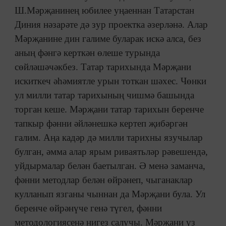
Ш.Мәрҗанинең юбилее уңаеннан Татарстан
Диния нәзарәте дә зур проектка әзерләнә. Алар
Мәрҗанине дин галиме буларак искә алса, без
аның фәнгә керткән өлеше турында
сөйләшәчәкбез. Татар тарихында Мәрҗани
искиткеч әһәмиятле урын тоткан шәхес. Чөнки
ул милли татар тарихының чишмә башында
торган кеше. Мәрҗани татар тарихын беренче
тапкыр фәнни әйләнешкә кертеп җибәргән
галим. Аңа кадәр дә милли тарихны язучылар
булган, әмма алар ярым риваятьләр рәвешендә,
уйдырмалар белән баетылган. Ә менә заманча,
фәнни методлар белән өйрәнеп, чыганаклар
кулланып язганы чыннан да Мәрҗани була. Ул
беренче өйрәнүче генә түгел, фәнни
методологиясенә нигез салучы. Мәрҗани үз