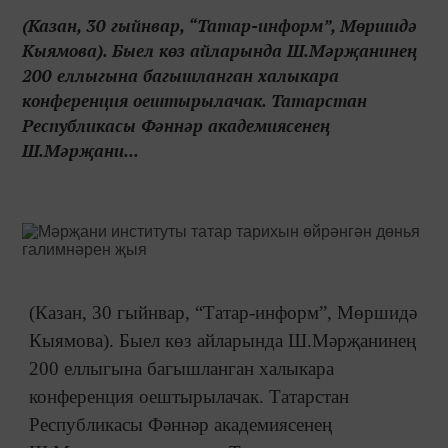
(Казан, 30 гыйнвар, “Татар-информ”, Мөршидә
Кыямова). Быел көз айларында Ш.Мәрҗанинең
200 еллыгына багышланган халыкара
конференция оештырылачак. Татарстан
Республикасы Фәннәр академиясенең
Ш.Мәрҗани...
(Казан, 30 гыйнвар, “Татар-информ”, Мөршидә
Кыямова). Быел көз айларында Ш.Мәрҗанинең
200 еллыгына багышланган халыкара
конференция оештырылачак. Татарстан
Республикасы Фәннәр академиясенең