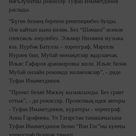
мәгълүматны режиссер Туфан Имаметдинов
раслады.
“Бүген безнең беренче репетициябез булды.
Әле кайтып кына киләм. Без “Шәмаил” исемле
спектакль әзерлибез. Эльмир Низамов музыка
яза. Нурбәк Батулла – хореограф, Марсель
Нуриев бии, Мубай мөнәҗәтләр җырлаячак.
Ильяс Гафаров аранжировка эшли. Ильяс белән
Мубай онлайн режимда эшләячәкләр”, - диде
Туфан Имаметдинов.
"Проект белән Мәскәү кызыксынды. Без грант
оттык", - ди режиссер. Проектның идея авторы
- Туфан Имаметдинов, кураторы - хореограф
Анна Гарәфиева. Ул Татарстан тамашачысына
Туфан Имаметдинов белән “Ван Гог”ны куючы
хореограф буларак таныш.