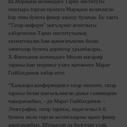
Ш.Мәрҗани исемендәге Тарих институты
оештыра торган проекта Мәрҗани колачлаган
һәр тема буенча фикер алышу булачак. Бу хакта
“Татар-информ” мәгълүмат агентлыгы
хәбәрчесенә Тарих институтының
хезмәттәшлек һәм җәмәгатьчелек белән
элемтәләр буенча директор урынбасары,
Х.Фәезханов исемендәге Милли мәгариф
тарихы һәм теориясе үзәге җитәкчесе Марат
Гыйбатдинов хәбәр итте.
“Халыкара конференциягә татар милләте, татар
тарихы белән шөгыльләнгән дөнья галимнәрен
чакырачакбыз, - ди Марат Гыйбатдинов. -
Этнография, татар тарихы, педагогика һ.б.
буенча эшли торган коллегаларны җыеп фикер
алышачакбыз. Шунысын да билгеләп узам,