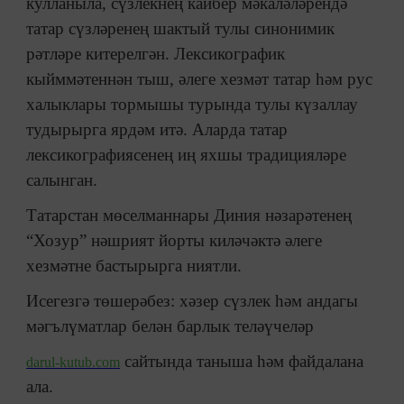
кулланыла, сүзлекнең кайбер мәкаләләрендә
татар сүзләренең шактый тулы синонимик
рәтләре китерелгән. Лексикографик
кыйммәтеннән тыш, әлеге хезмәт татар һәм рус
халыклары тормышы турында тулы күзаллау
тудырырга ярдәм итә. Аларда татар
лексикографиясенең иң яхшы традицияләре
салынган.
Татарстан мөселманнары Диния нәзарәтенең
“Хозур” нәшрият йорты киләчәктә әлеге
хезмәтне бастырырга ниятли.
Исегезгә төшерәбез: хәзер сүзлек һәм андагы
мәгълүматлар белән барлык теләүчеләр
сайтында таныша һәм файдалана
darul-kutub.com
ала.