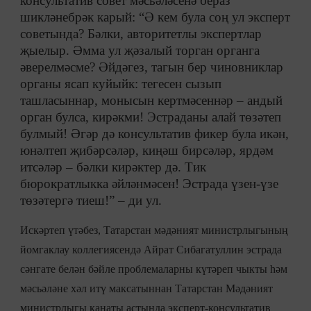
консультатив совет мәсьәләсенә бераз
шикләнебрәк карый: “Ә кем була соң ул эксперт
советында? Бәлки, авторитетлы экспертлар
җыелыр. Әмма ул җәзалый торган органга
әверелмәсме? Әйдәгез, тагын бер чиновниклар
органы ясап куйыйк: тегесен сызып
ташласыннар, монысын кертмәсеннәр – андый
орган булса, кирәкми! Эстраданы алай төзәтеп
булмый! Әгәр дә консультатив фикер була икән,
юнәлтеп җибәрсәләр, киңәш бирсәләр, ярдәм
итсәләр – бәлки кирәктер дә. Тик
бюрократлыкка әйләнмәсен! Эстрада үзен-үзе
төзәтергә тиеш!” – ди ул.
Искәртеп үтәбез, Татарстан мәдәният министрлыгының
йомгаклау коллегиясендә Айрат Сибагатуллин эстрада
сәнгате белән бәйле проблемаларны күтәреп чыкты һәм
мәсьәләне хәл итү максатыннан Татарстан Мәдәният
министрлыгы канаты астында эксперт-консультатив