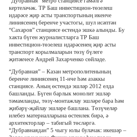
“Дубравная” метро станциясе гамәлгә
кертеләчәк. ТР Баш инвестицион-төзелеш
идарәсе җир асты транспортының икенче
линиясенең беренче участогы, шул исәптән
“Сахаров” станциясе өстендә эшкә алынды. Бу
хакта бүген журналистларга ТР Баш
инвестицион-төзелеш идарәсенең җир асты
транспорт корылмаларын төзү бүлеге
җитәкчесе Андрей Захарченко сөйләде.
“Дубравная” – Казан метрополитенының
беренче линиясенең 11-нче һәм азаккы
станциясе. Аның өстендә эшләр 2012 елда
башланды. Бүген барлык монолит эшләр
тәмамланды, төзү-монтажлау эшләре бара һәм
җибәрү-җайлау эшләре башлана. Төзүчеләр
илебез материалларына өстенлек бирә, ә
архитекторлар – табигый төсләргә.
“Дубравнаядан” 5 чыгу юлы булачак: икешәр –