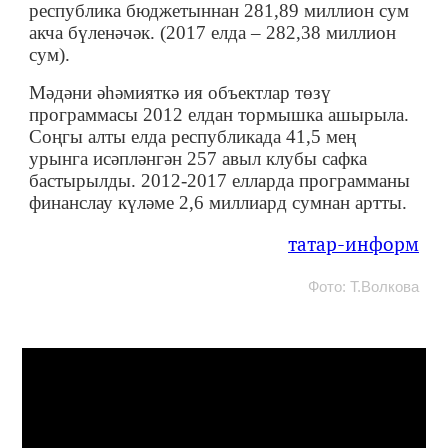
республика бюджетыннан 281,89 миллион сум
акча бүленәчәк. (2017 елда – 282,38 миллион
сум).
Мәдәни әһәмияткә ия объектлар төзү
программасы 2012 елдан тормышка ашырыла.
Соңгы алты елда республикада 41,5 мең
урынга исәпләнгән 257 авыл клубы сафка
бастырылды. 2012-2017 елларда программаны
финанслау күләме 2,6 миллиард сумнан артты.
татар-информ
Фото: Т.Волкова