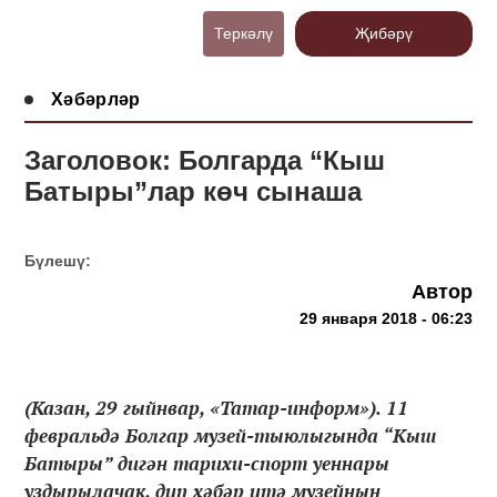
Теркәлү
Җибәрү
Хәбәрләр
Заголовок: Болгарда “Кыш
Батыры”лар көч сынаша
Бүлешү:
Автор
29 января 2018 - 06:23
(Казан, 29 гыйнвар, «Татар-информ»). 11
февральдә Болгар музей-тыюлыгында “Кыш
Батыры” дигән тарихи-спорт уеннары
уздырылачак, дип хәбәр итә музейның