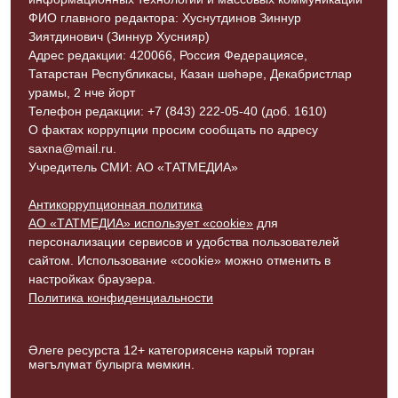
ФИО главного редактора: Хуснутдинов Зиннур
Зиятдинович (Зиннур Хуснияр)
Адрес редакции: 420066, Россия Федерациясе,
Татарстан Республикасы, Казан шәһәре, Декабристлар
урамы, 2 нче йорт
Телефон редакции: +7 (843) 222-05-40 (доб. 1610)
О фактах коррупции просим сообщать по адресу
saxna@mail.ru.
Учредитель СМИ: АО «ТАТМЕДИА»
Антикоррупционная политика
АО «ТАТМЕДИА» использует «cookie»
для
персонализации сервисов и удобства пользователей
сайтом. Использование «cookie» можно отменить в
настройках браузера.
Политика конфиденциальности
Әлеге ресурста 12+ категориясенә карый торган
мәгълүмат булырга мөмкин.