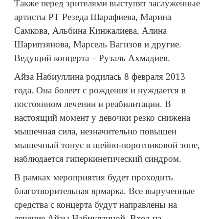
Также перед зрителями выступят заслуженные
артисты РТ Резеда Шарафиева, Марина
Самкова, Альбина Кинжалиева, Алина
Шарипзянова, Марсель Вагизов и другие.
Ведущий концерта – Рузаль Ахмадиев.
Айза Набиуллина родилась 8 февраля 2013
года. Она болеет с рождения и нуждается в
постоянном лечении и реабилитации. В
настоящий момент у девочки резко снижена
мышечная сила, незначительно повышен
мышечный тонус в шейно-воротниковой зоне,
наблюдается гиперкинетический синдром.
В рамках мероприятия будет проходить
благотворительная ярмарка. Все вырученные
средства с концерта будут направлены на
лечение Айзы Набиуллиной. Вход на