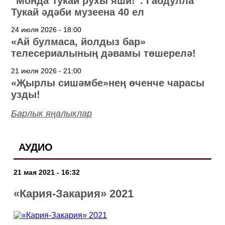
“Монда Тукай рухы яши!”. Габдулла
Тукай әдәби музеена 40 ел
24 июля 2026 - 18:00
«Ай булмаса, йолдыз бар»
телесериалының дәвамы төшерелә!
21 июля 2026 - 21:00
«Җырлы сишәмбе»нең өченче чарасы
узды!
Барлык яңалыклар
АУДИО
21 мая 2021 - 16:32
«Кария-Закария» 2021