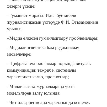
хәзерге үсеше;
–Гуманист мирасы: Идел буе милли
журналистикасын үстерүдә Ф.И. Әгъзамовның
урыны;
–Медиа өлкәсен гуманлаштыру проблемалары;
–Медиалингвистика һәм редакцияләү
мәсьәләләре;
– Цифрлы технологияләр чорында визуаль
коммуникация: тәҗрибә, системалы
характеристикалар, прогнозлар;
–Милли газета-журналларяңа үсеш
модельләрен эзләү юлында;
–Чит илләрнеңмедиа чараларында кешелек