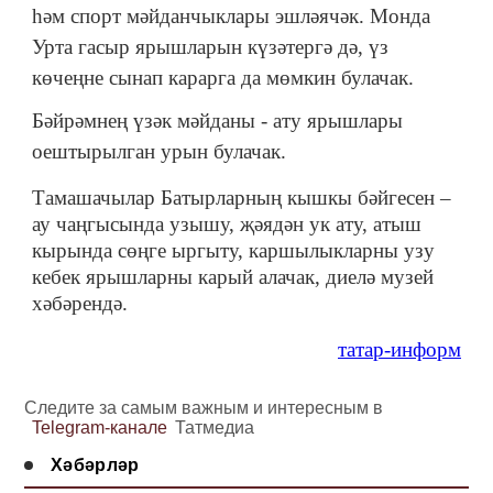
һәм спорт мәйданчыклары эшләячәк. Монда
Урта гасыр ярышларын күзәтергә дә, үз
көчеңне сынап карарга да мөмкин булачак.
Бәйрәмнең үзәк мәйданы - ату ярышлары
оештырылган урын булачак.
Тамашачылар Батырларның кышкы бәйгесен –
ау чаңгысында узышу, җәядән ук ату, атыш
кырында сөңге ыргыту, каршылыкларны узу
кебек ярышларны карый алачак, диелә музей
хәбәрендә.
татар-информ
Следите за самым важным и интересным в
Telegram-канале
Татмедиа
Хәбәрләр