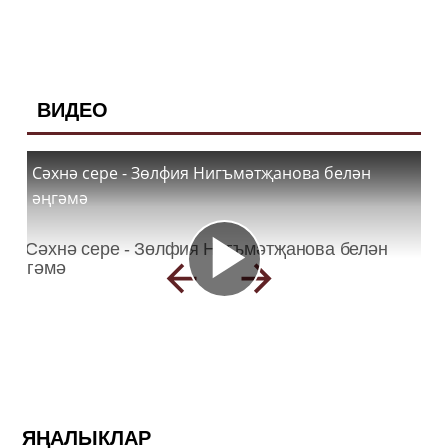
ВИДЕО
Сәхнә сере - Зөлфия Нигъмәтҗанова белән
әңгәмә
ЯҢАЛЫКЛАР