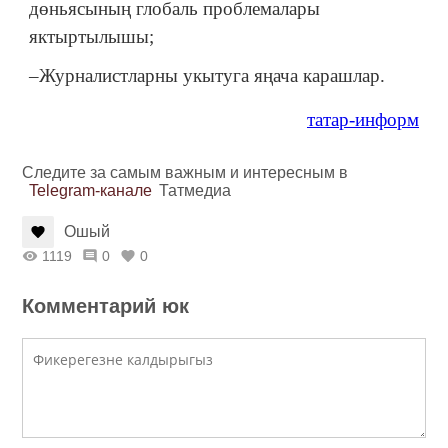
дөньясының глобаль проблемалары
яктыртылышы;
–Журналистларны укытуга яңача карашлар.
татар-информ
Следите за самым важным и интересным в
Telegram-канале
Татмедиа
Ошый
1119
0
0
Комментарий юк