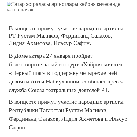
В концерте примут участие народные артисты
РТ Рустам Маликов, Фердинанд Салахов,
Лидия Ахметова, Ильсур Сафин.
В Доме актера 27 января пройдет
благотворительный концерт «Хэйрия кичэсе» –
«Первый шаг» в поддержку четырехлетней
девочки Айзы Набиуллиной, сообщает пресс-
служба Союза театральных деятелей РТ.
В концерте примут участие народные артисты
Республики Татарстан Рустам Маликов,
Фердинанд Салахов, Лидия Ахметова и Ильсур
Сафин.