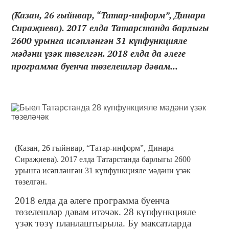
(Казан, 26 гыйнвар, “Татар-информ”, Динара
Сираҗиева). 2017 елда Татарстанда барлыгы
2600 урынга исәпләнгән 31 күпфункцияле
мәдәни үзәк төзелгән. 2018 елда да әлеге
программа буенча төзелешләр дәвам...
(Казан, 26 гыйнвар, “Татар-информ”, Динара
Сираҗиева). 2017 елда Татарстанда барлыгы 2600
урынга исәпләнгән 31 күпфункцияле мәдәни үзәк
төзелгән.
2018 елда да әлеге программа буенча
төзелешләр дәвам итәчәк. 28 күпфункцияле
үзәк төзү планлаштырыла. Бу максатларда