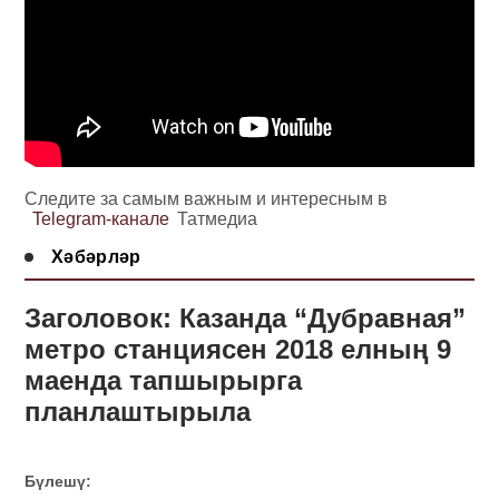
Следите за самым важным и интересным в
Telegram-канале
Татмедиа
Хәбәрләр
Заголовок: Казанда “Дубравная”
метро станциясен 2018 елның 9
маенда тапшырырга
планлаштырыла
Бүлешү: