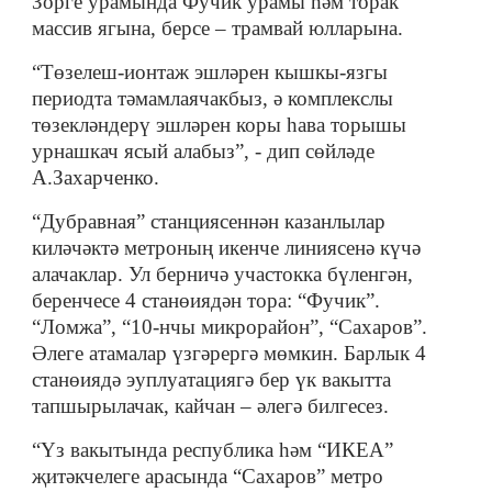
Зорге урамында Фучик урамы һәм торак
массив ягына, берсе – трамвай юлларына.
“Төзелеш-ионтаж эшләрен кышкы-язгы
периодта тәмамлаячакбыз, ә комплекслы
төзекләндерү эшләрен коры һава торышы
урнашкач ясый алабыз”, - дип сөйләде
А.Захарченко.
“Дубравная” станциясеннән казанлылар
киләчәктә метроның икенче линиясенә күчә
алачаклар. Ул берничә участокка бүленгән,
беренчесе 4 станөиядән тора: “Фучик”.
“Ломжа”, “10-нчы микрорайон”, “Сахаров”.
Әлеге атамалар үзгәрергә мөмкин. Барлык 4
станөиядә эуплуатациягә бер үк вакытта
тапшырылачак, кайчан – әлегә билгесез.
“Үз вакытында республика һәм “ИКЕА”
җитәкчелеге арасында “Сахаров” метро