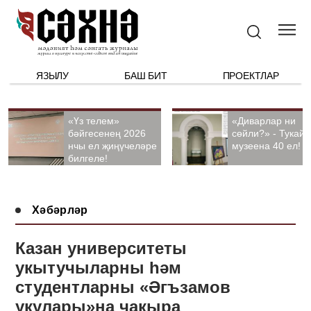
ЯЗЫЛУ
БАШ БИТ
ПРОЕКТЛАР
«Үз телем»
«Диварлар ни
бәйгесенең 2026
сөйли?» - Тукай
нчы ел җиңүчеләре
музеена 40 ел!
билгеле!
Хәбәрләр
Казан университеты
укытучыларны һәм
студентларны «Әгъзамов
укулары»на чакыра