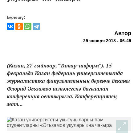
Бүлешү:
Автор
29 января 2018 - 06:49
(Казан, 27 гыйнвар, "Татар-информ"). 15
февральдә Казан федераль университетында
журналистика факультетының беренче деканы
Флорид Әгъзамов истәлегенә багышлап
конференция оештырыла. Конференциянең
мат...