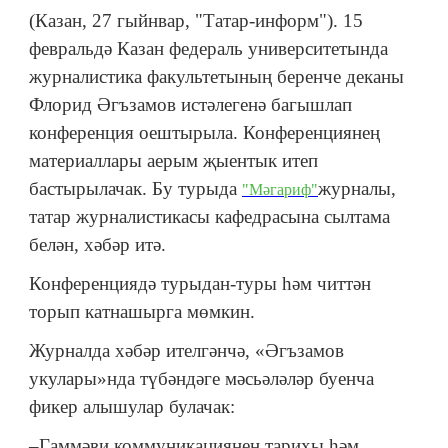
(Казан, 27 гыйнвар, "Татар-информ"). 15
февральдә Казан федераль университетында
журналистика факультетының беренче деканы
Флорид Әгъзамов истәлегенә багышлап
конференция оештырыла. Конференциянең
материаллары аерым җыентык итеп
бастырылачак. Бу турыда
журналы,
"Мәгариф"
татар журналистикасы кафедрасына сылтама
белән, хәбәр итә.
Конференциядә турыдан-туры һәм читтән
торып катнашырга мөмкин.
Журналда хәбәр ителгәнчә, «Әгъзамов
укулары»нда түбәндәге мәсьәләләр буенча
фикер алышулар булачак:
–Гаммәви коммуникациянең тарихы һәм