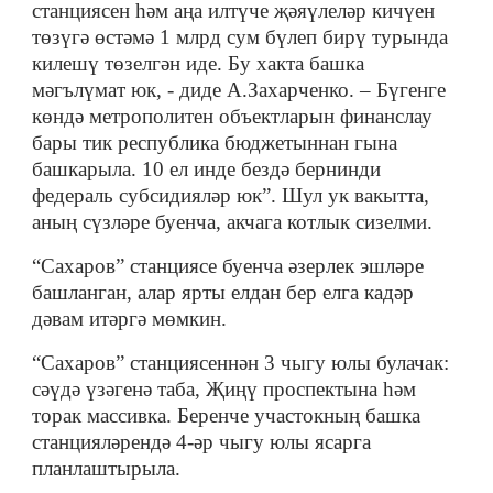
станциясен һәм аңа илтүче җәяүлеләр кичүен
төзүгә өстәмә 1 млрд сум бүлеп бирү турында
килешү төзелгән иде. Бу хакта башка
мәгълүмат юк, - диде А.Захарченко. – Бүгенге
көндә метрополитен объектларын финанслау
бары тик республика бюджетыннан гына
башкарыла. 10 ел инде бездә бернинди
федераль субсидияләр юк”. Шул ук вакытта,
аның сүзләре буенча, акчага котлык сизелми.
“Сахаров” станциясе буенча әзерлек эшләре
башланган, алар ярты елдан бер елга кадәр
дәвам итәргә мөмкин.
“Сахаров” станциясеннән 3 чыгу юлы булачак:
сәүдә үзәгенә таба, Җиңү проспектына һәм
торак массивка. Беренче участокның башка
станцияләрендә 4-әр чыгу юлы ясарга
планлаштырыла.