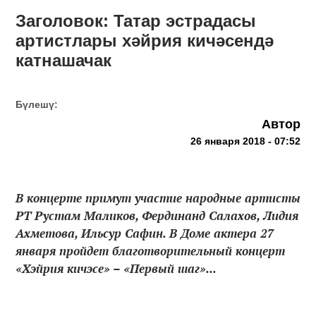
Заголовок: Татар эстрадасы
артистлары хәйрия кичәсендә
катнашачак
Бүлешү:
Автор
26 января 2018 - 07:52
В концерте примут участие народные артисты
РТ Рустам Маликов, Фердинанд Салахов, Лидия
Ахметова, Ильсур Сафин. В Доме актера 27
января пройдет благотворительный концерт
«Хэйрия кичэсе» – «Первый шаг»...