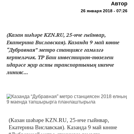
Автор
26 января 2018 - 07:26
(Казан шәһәре KZN.RU, 25-нче гыйнвар,
Екатерина Виславская). Казанда 9 май көнне
“Дубравная” метро станциясе гамәлгә
кертеләчәк. ТР Баш инвестицион-төзелеш
идарәсе җир асты транспортының икенче
линияс...
(Казан шәһәре KZN.RU, 25-нче гыйнвар,
Екатерина Виславская). Казанда 9 май көнне