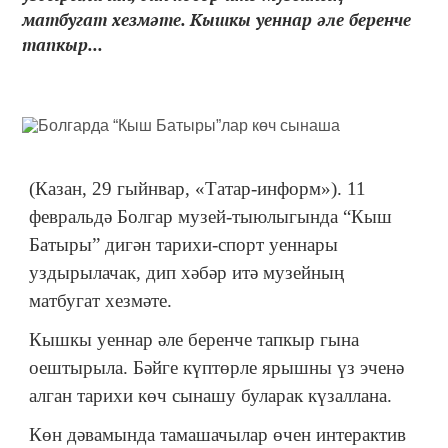
матбугат хезмәте. Кышкы уеннар әле беренче
тапкыр...
(Казан, 29 гыйнвар, «Татар-информ»). 11
февральдә Болгар музей-тыюлыгында “Кыш
Батыры” дигән тарихи-спорт уеннары
уздырылачак, дип хәбәр итә музейның
матбугат хезмәте.
Кышкы уеннар әле беренче тапкыр гына
оештырыла. Бәйге күптөрле ярышны үз эченә
алган тарихи көч сынашу буларак күзаллана.
Көн дәвамында тамашачылар өчен интерактив