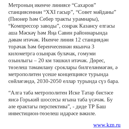
Метроның икенче линиясе “Сахаров”
станциясеннән “XXI гасыр”, “Совет мәйданы”
(Пионер һәм Себер тракты урамнары),
“Компрессор заводы”, соңрак Казансу елгасы
аша Мәскәү һәм Яңа Савин районнарында
дәвам итәчәк. Икенче линия 12 станциядән
торачак һәм беренчесеннән якынча 3
километрга озынрак булачак, гомуми
озынлыгы – 20 км тәшкил итәчәк. Дөрес,
төзелеш тәмамлану сроклары билгеләнмәгән, ә
метрополитен үсеше концепциясе турында
сөйләгәндә, 2030-2050 еллар турында сүз бара.
“Алга таба метрополитен Иске Татар бистәсе
яисә Горький шоссесы ягына таба үсәчәк. Бу
әле ерактагы перспектива”, - диде ТР Баш
инвестицион-төзелеш идарәсе вәкиле.
www.kzn.ru