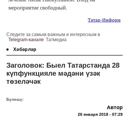
мероприятие свободный.
Татар-Информ
Следите за самым важным и интересным в
Telegram-канале
Татмедиа
Хәбәрләр
Заголовок: Быел Татарстанда 28
күпфункцияле мәдәни үзәк
төзеләчәк
Бүлешү:
Автор
26 января 2018 - 07:29