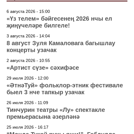
6 августа 2026 - 15:00
«Үз телем» бәйгесенең 2026 нчы ел
җиңүчеләре билгеле!
3 августа 2026 - 14:04
8 август Зуля Камаловага багышлау
концерты узачак
2 августа 2026 - 10:55
«Артист сүзе» сәхифәсе
29 июля 2026 - 12:00
«ӘтнәТуй» фольклор-этник фестивале
быел 3 нче тапкыр узачак
26 июля 2026 - 11:09
Тинчурин театры «Лу» спектакле
премьерасына әзерләнә
25 июля 2026 - 16:17