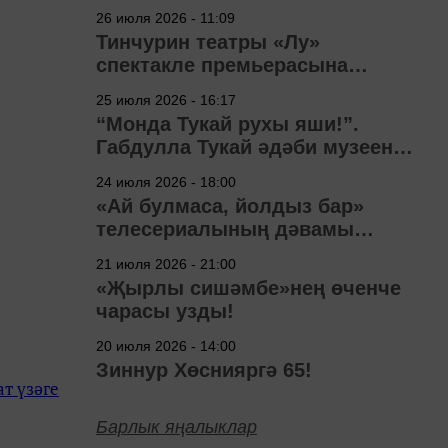
узачак
26 июля 2026 - 11:09
Тинчурин театры «Лу»
спектакле премьерасына
әзерләнә
25 июля 2026 - 16:17
“Монда Тукай рухы яши!”.
Габдулла Тукай әдәби музеена
40 ел
24 июля 2026 - 18:00
«Ай булмаса, йолдыз бар»
телесериалының дәвамы
төшерелә!
21 июля 2026 - 21:00
«Җырлы сишәмбе»нең өченче
чарасы узды!
20 июля 2026 - 14:00
Зиннур Хөснияргә 65!
т үзәге
Барлык яңалыклар