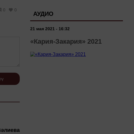
0
0
АУДИО
21 мая 2021 - 16:32
«Кария-Закария» 2021
рү
Вәлиева