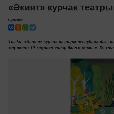
«Әкият» курчак театр
Бүлешү:
Тиздән «Әкият» курчак театры республикабыз шә
марттан 19 мартка кадәр дәвам итәчәк. Бу хак