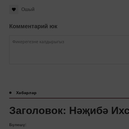
Ошый
Комментарий юк
Хәбәрләр
Заголовок: Нәҗибә Их
Бүлешү: