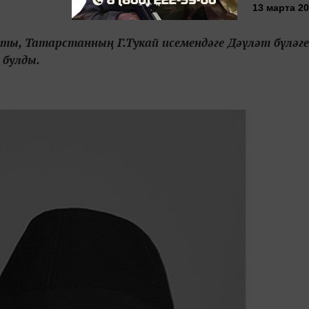
13 марта 20
ы, Татарстанның Г.Тукай исемендәге Дәүләт бүләге
 булды.