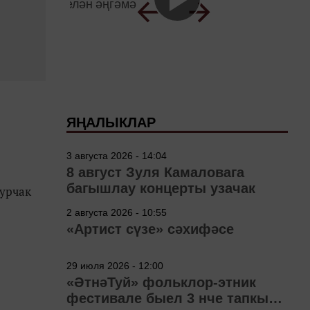
ЯҢАЛЫКЛАР
3 августа 2026 - 14:04
8 август Зуля Камаловага
багышлау концерты узачак
курчак
2 августа 2026 - 10:55
«Артист сүзе» сәхифәсе
29 июля 2026 - 12:00
«ӘтнәТуй» фольклор-этник
фестивале быел 3 нче тапкыр