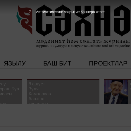
6
Автоматическое закрытие баннера через
ЯЗЫЛУ
БАШ БИТ
ПРОЕКТЛАР
улу
8 август
ора». Буа
Зуля
рисасы
Камаловага
багышлау
ина-
концерты
 белән
узачак