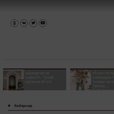
«Диварлар ни
«Бәхетле б
сөйли?» - Тукай
үзебездән т
музеена 40 ел!
театры акт
Гөлназ
Гыйззәтулл
Гатауллина
әңгәмә
Хәбәрләр