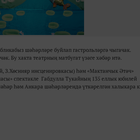
убликабыз шәһәрләре буйлап гастрольләргә чыгачак.
әк. Бу хакта театрның матбугат үзәге хәбәр итә.
й, З.Хөснияр инсценировкасы) һәм «Мактанчык Әтәч»
анасы» спектакле Габдулла Тукайның 135 еллык юбилей
шәһәр һәм Анкара шәһәрләрендә үткәрелгән халыкара 