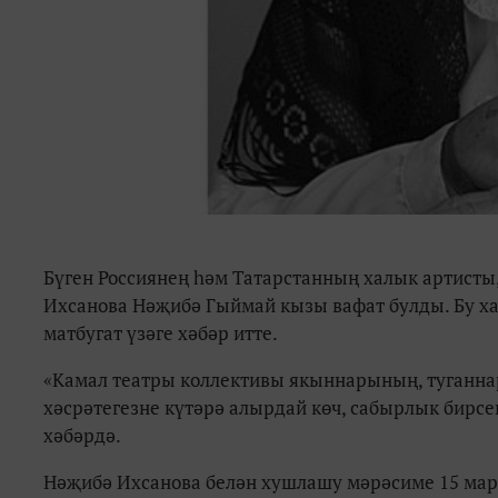
Бүген Россиянең һәм Татарстанның халык артисты,
Ихсанова Нәҗибә Гыймай кызы вафат булды. Бу х
матбугат үзәге хәбәр итте.
«
Камал театры коллективы якыннарының, туганнар
хәсрәтегезне күтәрә алырдай көч, сабырлык бир
хәбәрдә.
Нәҗибә Ихсанова белән хушлашу мәрәсиме 15 март,