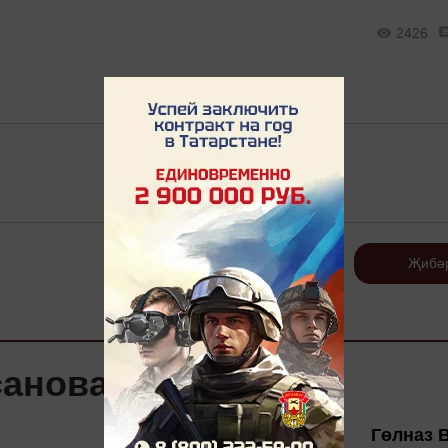
2426
Теркәлү
Җибә
санова вафат
Гөлназ 