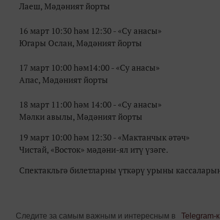
Лаеш, Мәдәният йорты
⠀
16 март 10:30 һәм 12:30 - «Су анасы»
Югары Ослан, Мәдәният йорты
⠀
17 март 10:00 һәм14:00 - «Су анасы»
Апас, Мәдәният йорты
⠀
18 март 11:00 һәм 14:00 - «Су анасы»
Мәлки авылы, Мәдәният йорты
19 март 10:00 һәм 12:30 - «Мактанчык әтәч»
Чистай, «Восток» мәдәни-ял итү үзәге.
Спектакльгә билетларны үткәрү урыны кассалары
Следите за самым важным и интересным в
Telegram-