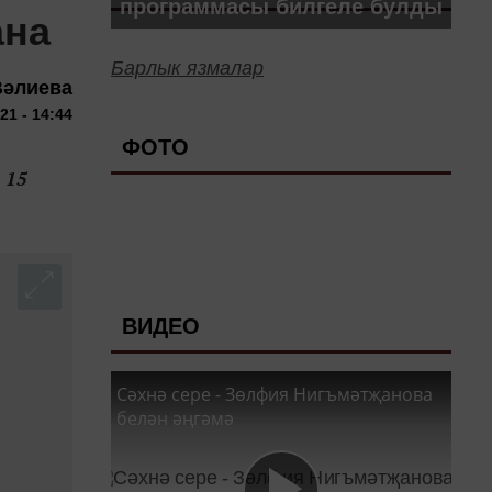
программасы билгеле булды
ана
Барлык язмалар
Вәлиева
21 - 14:44
ФОТО
 15
ВИДЕО
Сәхнә сере - Зөлфия Нигъмәтҗанова
белән әңгәмә