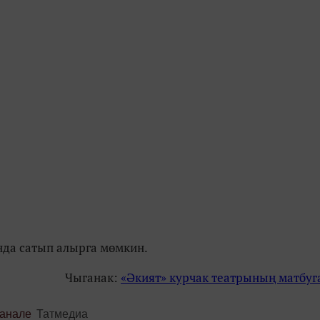
нда сатып алырга мөмкин.
Чыганак:
«Әкият» курчак театрының матбуга
канале
Татмедиа