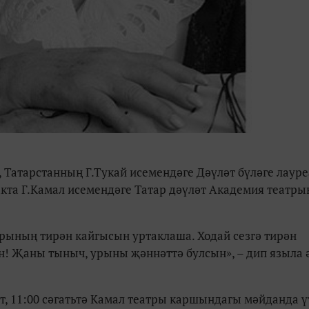
 Татарстанның Г.Тукай исемендәге Дәүләт бүләге лаур
акта Г.Камал исемендәге Татар дәүләт Академия театр
ының тирән кайгысын уртаклаша. Ходай сезгә тирән
сен! Җаны тыныч, урыны җәннәттә булсын
»,
– дип языла 
 11:00 сәгатьтә Камал театры каршындагы мәйданда ү