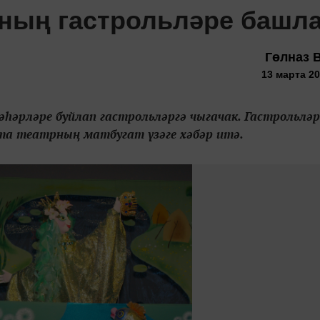
ының гастрольләре башл
Гөлназ 
13 марта 20
һәрләре буйлап гастрольләргә чыгачак. Гастрольләр
та театрның матбугат үзәге хәбәр итә.