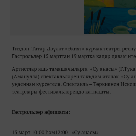
Тиздән Татар Дәүләт «Әкият» курчак театры респ
Гастрольләр 15 марттан 19 мартка кадәр дәвам итәч
Артистлар яшь тамашачыларга
«
Су анасы
»
(Г.Тука
(Аманулла) спектакльләрен тәкъдим итәчәк. «Су 
уңаеннан күрсәтелә. Спектакль – Төркиянең Иске
театрлары фестивальләрендә катнашты.
Гастрольләр афишасы:
15 март 10:00 һәм12:00 - «Су анасы»