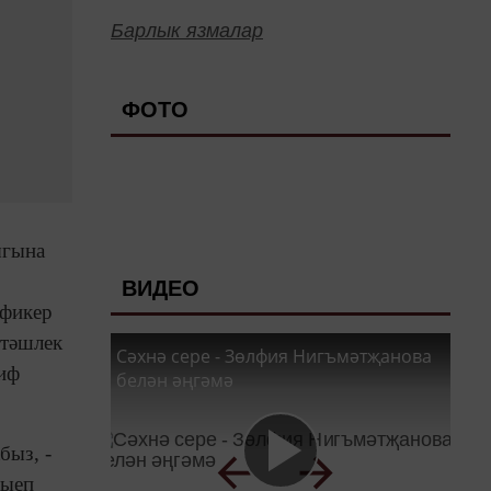
Барлык язмалар
ФОТО
ыгына
ВИДЕО
 фикер
ттәшлек
Сәхнә сере - Зөлфия Нигъмәтҗанова
риф
белән әңгәмә
быз, -
җыеп