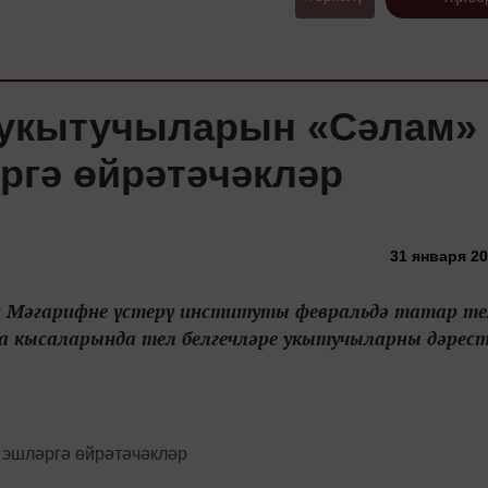
е укытучыларын «Сәлам»
ргә өйрәтәчәкләр
31 января 20
ан Мәгарифне үстерү институты февральдә татар те
а кысаларында тел белгечләре укытучыларны дәрес