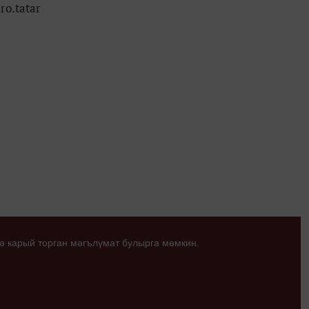
ro.tatar
ә карый торган мәгълүмат булырга мөмкин.