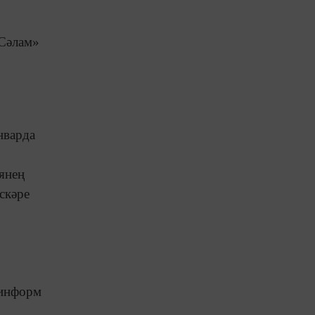
«Сәлам»
нварда
янең
скәре
-информ