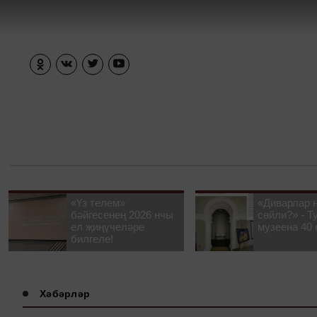
«Үз телем»
«Диварлар 
бәйгесенең 2026 нчы
сөйли?» - Т
ел җиңүчеләре
музеена 40 
билгеле!
Хәбәрләр