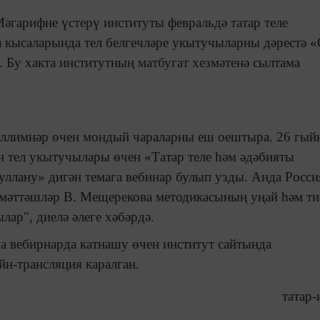
Мәгарифне үстерү институты февральдә татар теле
 кысаларында тел белгечләре укытучыларны дәрестә 
 Бу хакта институтның матбугат хезмәтенә сылтама
әллимнәр өчен мондый чараларны еш оештыра. 26 гый
ан тел укытучылары өчен «Татар теле һәм әдәбияты
уллану» дигән темага вебинар булып узды. Анда Росси
мәттәшләр В. Мещерекова методикасының уңай һәм ти
ар", диелә әлеге хәбәрдә.
а вебирнарда катнашу өчен институт сайтында
йн-трансляция каралган.
татар