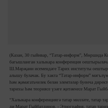
(Казан, 30 гыйнвар, “Татар-информ”, Мөршидә 
багышланган халыкара конференция оештырылача
Ш.Мәрҗани исемендәге Тарих институты оештыра 
алышу булачак. Бу хакта “Татар-информ” мәгълү
һәм җәмәгатьчелек белән элемтәләр буенча дире
тарихы һәм теориясе үзәге җитәкчесе Марат Гыйб
“Халыкара конференциягә татар милләте, татар т
ди Марат Гыйбатдинов. - Этнография, татар тари