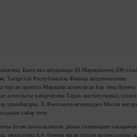
Кыямова). Быел көз айларында Ш.Мәрҗанинең 200 елл
к. Татарстан Республикасы Фәннәр академиясенең
торган проекта Мәрҗани колачлаган һәр тема буенча
мат агентлыгы хәбәрчесенә Тарих институтының хезмә
ктор урынбасары, Х.Фәезханов исемендәге Милли мәга
атдинов хәбәр итте.
арихы белән шөгыльләнгән дөнья галимнәрен чакырачак
хы, педагогика һ.б. буенча эшли торган коллегаларны 