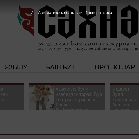
6
Автоматическое закрытие баннера через
ЯЗЫЛУ
БАШ БИТ
ПРОЕКТЛАР
ни
«Бәхетле булу
8 август
укай
үзебездән тора». Буа
Зуля
ел!
театры актрисасы
Камаловага
Гөлназ
багышлау
Гыйззәтуллина-
концерты
Гатауллина белән
узачак
әңгәмә