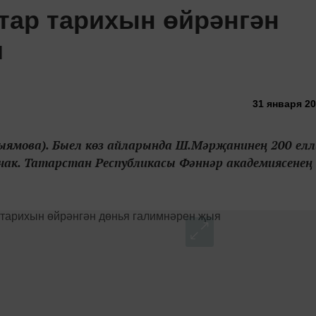
тар тарихын өйрәнгән
я
31 января 20
Кыямова). Быел көз айларында Ш.Мәрҗанинең 200 ел
ак. Татарстан Республикасы Фәннәр академиясенең