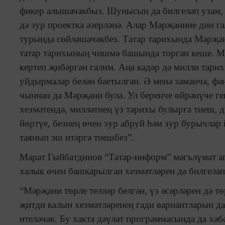
фикер алышачакбыз. Шунысын да билгеләп узам,
дә зур проектка әзерләнә. Алар Мәрҗанине дин га
турында сөйләшәчәкбез. Татар тарихында Мәрҗан
татар тарихының чишмә башында торган кеше. М
кертеп җибәргән галим. Аңа кадәр дә милли тари
уйдырмалар белән баетылган. Ә менә заманча, фә
чыннан да Мәрҗани була. Ул беренче өйрәнүче ге
хезмәтендә, милләтнең үз тарихы булырга тиеш, 
йөртүе, безнең өчен зур абруй һәм зур бурычлар
таянып эш итәргә тиешбез”.
Марат Гыйбатдинов “Татар-информ” мәгълүмат аг
халык өчен башкарылган хезмәтләрен дә билгеләп
“Мәрҗани төрле телләр белгән, үз әсәрләрен дә т
җитди калын хезмәтләренең гади вариантларын д
ителәчәк. Бу хакта дәүләт программасында да хәбәр