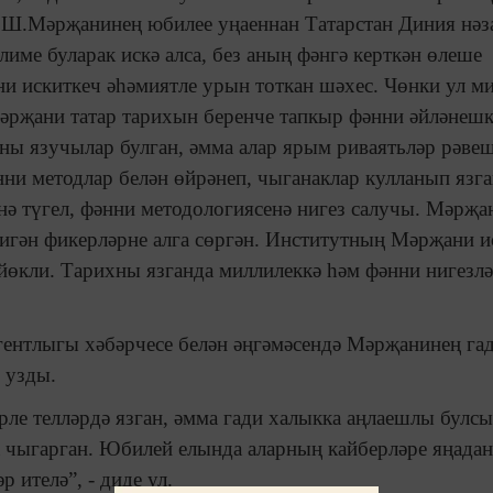
 Ш.Мәрҗанинең юбилее уңаеннан Татарстан Диния нәз
лиме буларак искә алса, без аның фәнгә керткән өлеше
и искиткеч әһәмиятле урын тоткан шәхес. Чөнки ул м
әрҗани татар тарихын беренче тапкыр фәнни әйләнешк
хны язучылар булган, әмма алар ярым риваятьләр рәве
нни методлар белән өйрәнеп, чыганаклар кулланып язг
нә түгел, фәнни методологиясенә нигез салучы. Мәрҗа
дигән фикерләрне алга сөргән. Институтның Мәрҗани и
 йөкли. Тарихны язганда миллилеккә һәм фәнни нигезлә
ентлыгы хәбәрчесе белән әңгәмәсендә Мәрҗанинең га
 узды.
өрле телләрдә язган, әмма гади халыкка аңлаешлы булсы
а чыгарган. Юбилей елында аларның кайберләре яңада
 ителә”, - диде ул.