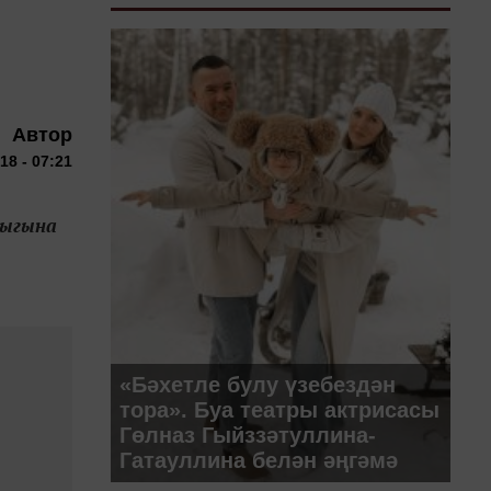
Автор
18 - 07:21
лыгына
«Бәхетле булу үзебездән
тора». Буа театры актрисасы
Гөлназ Гыйззәтуллина-
Гатауллина белән әңгәмә