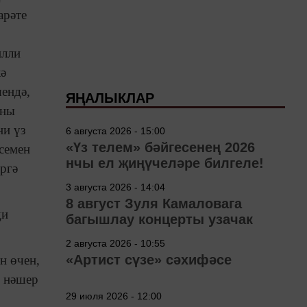
арәте
илли
ә
шендә,
ЯҢАЛЫКЛАР
аны
ни үз
6 августа 2026 - 15:00
«Үз телем» бәйгесенең 2026
семен
нчы ел җиңүчеләре билгеле!
ргә
3 августа 2026 - 14:04
8 август Зуля Камаловага
ди
багышлау концерты узачак
2 августа 2026 - 10:55
«Артист сүзе» сәхифәсе
н өчен,
н нәшер
29 июля 2026 - 12:00