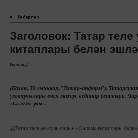
Хәбәрләр
Заголовок: Татар тел
китаплары белән эшлә
Бүлешү:
(Казан, 30 гыйнвар, "Татар-информ"). Татарст
укытучылары өчен махсус вебинар оештыра. Чар
«Сәлам» укы...