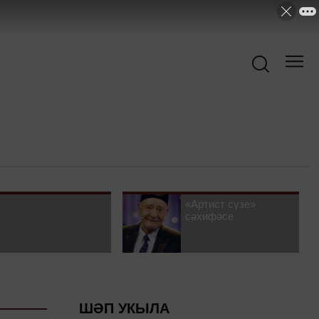
«Артист сүзе»
сәхифәсе
ШӘП УКЫЛА