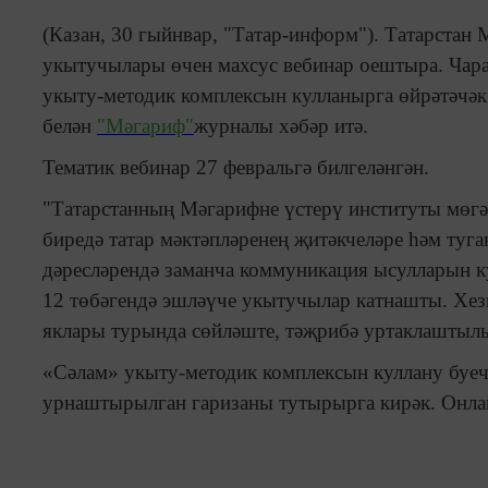
(Казан, 30 гыйнвар, "Татар-информ"). Татарстан 
укытучылары өчен махсус вебинар оештыра. Чара
укыту-методик комплексын кулланырга өйрәтәчәк.
белән
"Мәгариф"
журналы хәбәр итә.
Тематик вебинар 27 февральгә билгеләнгән.
"Татарстанның Мәгарифне үстерү институты мөг
биредә татар мәктәпләренең җитәкчеләре һәм туг
дәресләрендә заманча коммуникация ысулларын к
12 төбәгендә эшләүче укытучылар катнашты. Хез
яклары турында сөйләште, тәҗрибә уртаклаштылыл
«Сәлам» укыту-методик комплексын куллану буеч
урнаштырылган гаризаны тутырырга кирәк. Онла