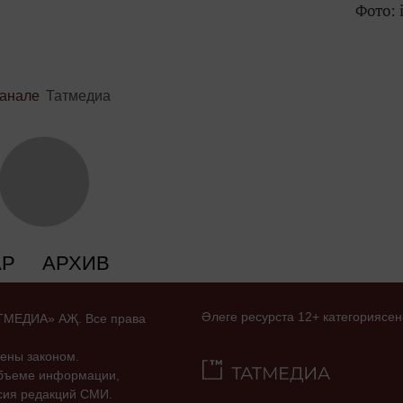
Фото: i
канале
Татмедиа
АР
АРХИВ
Әлеге ресурста 12+ категориясен
ТАТМЕДИА» АҖ. Все права
ены законом.
объеме информации,
асия редакций СМИ.