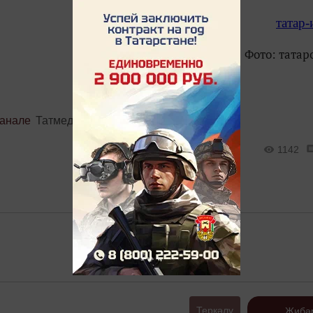
татар
Фото: татар
канале
Татмедиа
1142
Теркәлү
Җибә