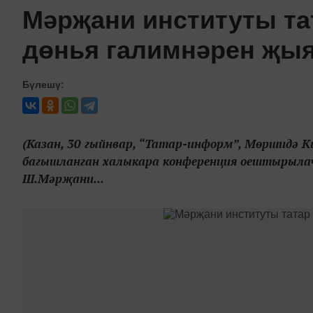
Мәрҗани институты та
дөнья галимнәрен җы
Бүлешү:
(Казан, 30 гыйнвар, “Татар-информ”, Мөршидә 
багышланган халыкара конференция оештырылач
Ш.Мәрҗани...