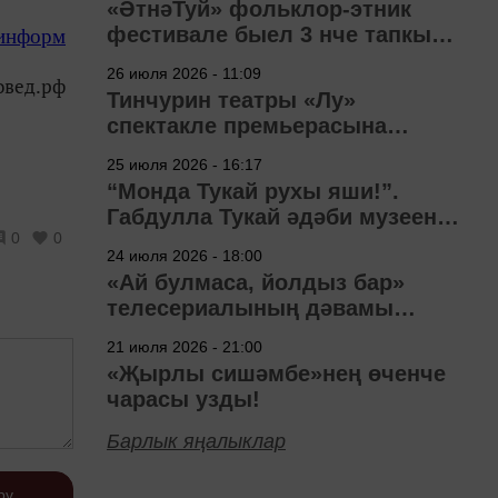
«ӘтнәТуй» фольклор-этник
фестивале быел 3 нче тапкыр
-информ
узачак
26 июля 2026 - 11:09
овед.рф
Тинчурин театры «Лу»
спектакле премьерасына
әзерләнә
25 июля 2026 - 16:17
“Монда Тукай рухы яши!”.
Габдулла Тукай әдәби музеена
0
0
40 ел
24 июля 2026 - 18:00
«Ай булмаса, йолдыз бар»
телесериалының дәвамы
төшерелә!
21 июля 2026 - 21:00
«Җырлы сишәмбе»нең өченче
чарасы узды!
Барлык яңалыклар
рү