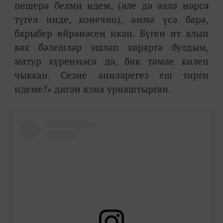
пешерә белми идем, (әле дә әллә нәрсә
түгел инде, конечно), әмма үсә бара,
барыбер өйрәнәсең икән. Бүген ит алып
вак бәлешләр эшләп карарга булдым,
матур күренмәсә дә, бик тәмле килеп
чыккан. Сезне әниләрегез еш тирги
идеме?» дигән язма урнаштырган.