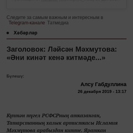
Следите за самым важным и интересным в
Telegram-канале
Татмедиа
Хәбәрләр
Заголовок: Ләйсән Мәхмутова:
«Әни кинәт кенә китмәде...»
Бүлешү:
Алсу Габдуллина
26 декабря 2019 - 13:17
Күптән түгел РСФСРның атказанган,
Татарстанның халык артисткасы Исламия
Мәхмүтова арабыздан китте. Яраткан