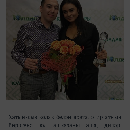
Хатын-кыз колак белән ярата, ә ир атның
йөрәгенә юл ашказаны аша, диләр.