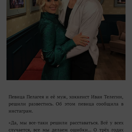
Певица Пелагея и её муж, хоккеист Иван Телегин,
решили развестись. Об этом певица сообщила в
инстаграм.
«Да, мы все-таки решили расставаться. Всё у всех
случается, все мы делаем ошибки... О трёх годах