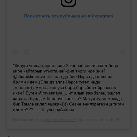
Посмотреть эту публикацию в Instagram
"Кияугэ чыксан,ирен сине 2 коннэн сон ишек тобенэ
кире кайтарып утыртачак"-дип тирги иде эни?
@liliiabiktimirova Чыннан да бер Нэрсэ дэ пешерэ
белми идем,(Эле дэ эллэ Нэрсэ тугел инде
,конечно),эммэ лэкин усэ бара,барыбер ойрэнэсен
икэн? Буген @myasnaya_1 ит алып вак-бэлеш эшлэп
карарга булдым беренче тапкыр? Матур куренмэсэдэ
бик Тэмле килеп чыккан)))) Сезне энилэрегез еш тирги
идеме??? . . . #ГульназАсаева
Публикация от
Гульназ Асаева?
(@asaeva_official)
25 Дек 2019 в 10:49 PST