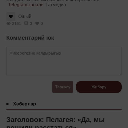
Telegram-канале
Татмедиа
Ошый
2161
0
0
Комментарий юк
Теркәлү
Җибәрү
Хәбәрләр
Заголовок: Пелагея: «Да, мы
решили расстаться»