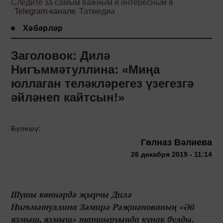
Следите за самым важным и интересным в
Telegram-канале
Татмедиа
Хәбәрләр
Заголовок: Дилә
Нигъммәтуллина: «Миңа
юллаган теләкләрегез үзегезгә
әйләнеп кайтсын!»
Бүлешү:
Гөлназ Вәлиева
26 декабря 2019 - 11:14
Шушы көннәрдә җырчы Дилә
Нигъмәтуллина Зәмирә Рәҗшәпованың «Әй
язмыш, язмыш» тапшыруында кунак булды.