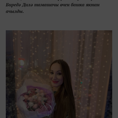
Биредә Дилә тамашачы өчен башка яктан
ачылды.