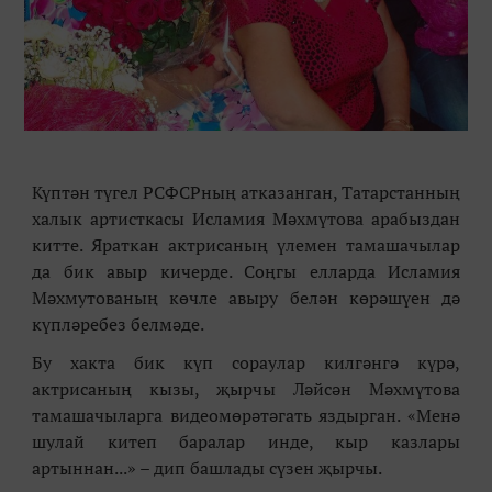
Күптән түгел РСФСРның атказанган, Татарстанның
халык артисткасы Исламия Мәхмүтова арабыздан
китте. Яраткан актрисаның үлемен тамашачылар
да бик авыр кичерде. Соңгы елларда Исламия
Мәхмутованың көчле авыру белән көрәшүен дә
күпләребез белмәде.
Бу хакта бик күп сораулар килгәнгә күрә,
актрисаның кызы, җырчы Ләйсән Мәхмүтова
тамашачыларга видеомөрәтәгать яздырган. «Менә
шулай китеп баралар инде, кыр казлары
артыннан...» – дип башлады сүзен җырчы.