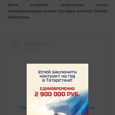
бергә кичергән актрисаның тугры
тамашачыларына рәхмәт сүзләрен җиткерә Ләйсән
Мәхмүтова.
Посмотреть эту публикацию в Instagram