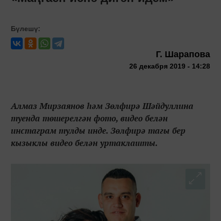
Бүлешү:
Г. Шарапова
26 декабря 2019 - 14:28
Алмаз Мирзаянов һәм Зөлфирә Шәйдуллина
туенда төшерелгән фото, видео белән
инстаграм тулды инде. Зөлфирә тагы бер
кызыклы видео белән уртаклашты.