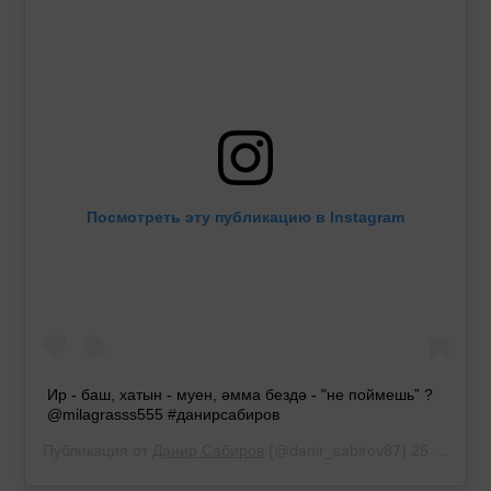
Посмотреть эту публикацию в Instagram
Ир - баш, хатын - муен, әмма бездә - "не поймешь” ?
@milagrasss555 #данирсабиров
Публикация от
Данир Сабиров
(@danir_sabirov87)
25 Дек 2019 в 9:11 PST