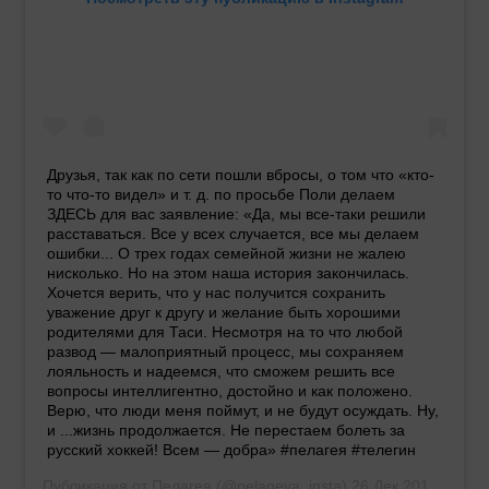
Друзья, так как по сети пошли вбросы, о том что «кто-
то что-то видел» и т. д. по просьбе Поли делаем
ЗДЕСЬ для вас заявление: «Да, мы все-таки решили
расставаться. Все у всех случается, все мы делаем
ошибки... О трех годах семейной жизни не жалею
нисколько. Но на этом наша история закончилась.
Хочется верить, что у нас получится сохранить
уважение друг к другу и желание быть хорошими
родителями для Таси. Несмотря на то что любой
развод — малоприятный процесс, мы сохраняем
лояльность и надеемся, что сможем решить все
вопросы интеллигентно, достойно и как положено.
Верю, что люди меня поймут, и не будут осуждать. Ну,
и ...жизнь продолжается. Не перестаем болеть за
русский хоккей! Всем — добра» #пелагея #телегин
Публикация от
Пелагея
(@pelageya_insta)
26 Дек 2019 в 2:31 PST