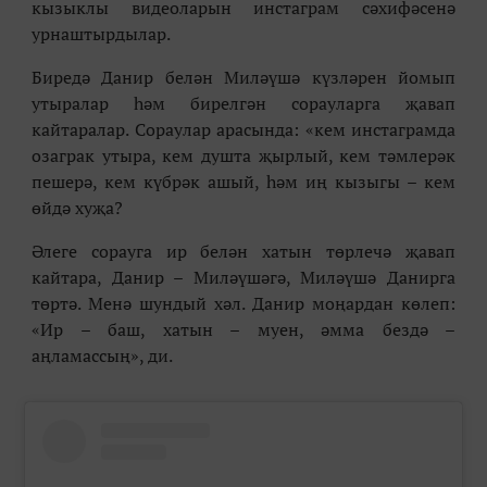
кызыклы видеоларын инстаграм сәхифәсенә
урнаштырдылар.
Биредә Данир белән Миләүшә күзләрен йомып
утыралар һәм бирелгән сорауларга җавап
кайтаралар. Сораулар арасында: «кем инстаграмда
озаграк утыра, кем душта җырлый, кем тәмлерәк
пешерә, кем күбрәк ашый, һәм иң кызыгы – кем
өйдә хуҗа?
Әлеге сорауга ир белән хатын төрлечә җавап
кайтара, Данир – Миләүшәгә, Миләүшә Данирга
төртә. Менә шундый хәл. Данир моңардан көлеп:
«Ир – баш, хатын – муен, әмма бездә –
аңламассың», ди.