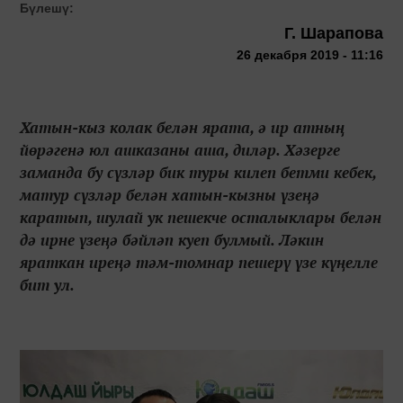
Бүлешү:
Г. Шарапова
26 декабря 2019 - 11:16
Хатын-кыз колак белән ярата, ә ир атның
йөрәгенә юл ашказаны аша, диләр. Хәзерге
заманда бу сүзләр бик туры килеп бетми кебек,
матур сүзләр белән хатын-кызны үзеңә
каратып, шулай ук пешекче осталыклары белән
дә ирне үзеңә бәйләп куеп булмый. Ләкин
яраткан иреңә тәм-томнар пешерү үзе күңелле
бит ул.