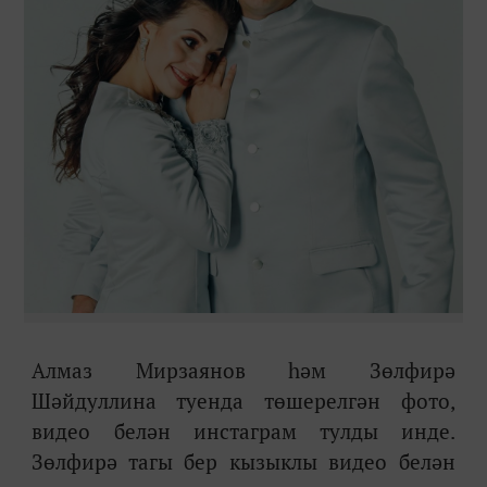
Алмаз Мирзаянов һәм Зөлфирә
Шәйдуллина туенда төшерелгән фото,
видео белән инстаграм тулды инде.
Зөлфирә тагы бер кызыклы видео белән