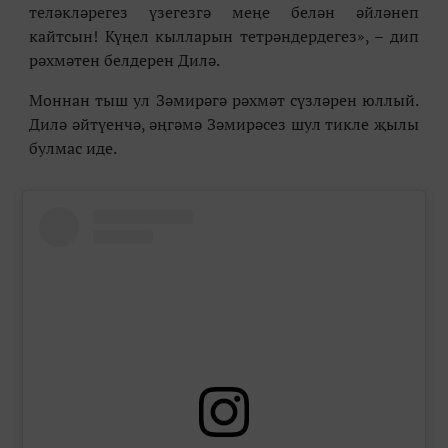
теләкләрегез үзегезгә меңе белән әйләнеп
кайтсын! Күңел кылларын тетрәндердегез», – дип
рәхмәтен белдерен Дилә.
Моннан тыш ул Зәмирәгә рәхмәт сүзләрен юллый.
Дилә әйтүенчә, әңгәмә Зәмирәсез шул тикле җылы
булмас иде.