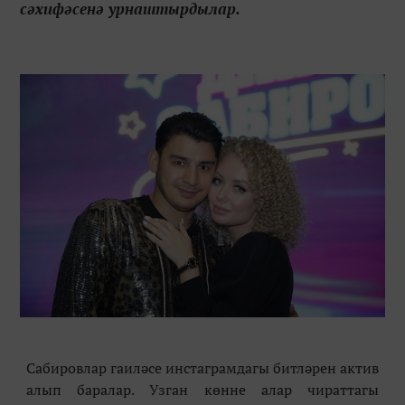
сәхифәсенә урнаштырдылар.
Сабировлар гаиләсе инстаграмдагы битләрен актив
алып баралар. Узган көнне алар чираттагы