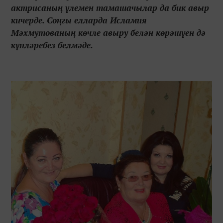
актрисаның үлемен тамашачылар да бик авыр
кичерде. Соңгы елларда Исламия
Мәхмутованың көчле авыру белән көрәшүен дә
күпләребез белмәде.