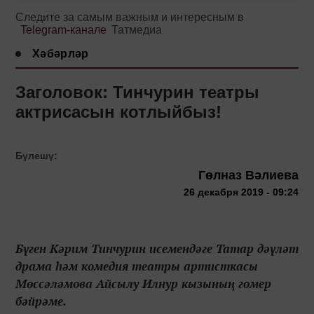
Следите за самым важным и интересным в
Telegram-канале
Татмедиа
Хәбәрләр
Заголовок: Тинчурин театры
актрисасын котлыйбыз!
Бүлешү:
Гөлназ Вәлиева
26 декабря 2019 - 09:24
Бүген Кәрим Тинчурин исемендәге Татар дәүләт
драма һәм комедия театры артисткасы
Мөссәләмова Айсылу Илнур кызының гомер
бәйрәме.