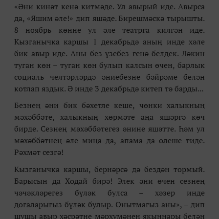
«Әни кинәт кенә китмәде. Ул авырый иде. Авырса
да, «Яшим әле!» дип яшәде. Бирешмәскә тырышты.
8 ноябрь көнне ул әле театрга килгән иде.
Кызганычка каршы 1 декабрьдә аның инде хәле
бик авыр иде. Аны без үзебез генә белдек. Ләкин
туган көн – туган көн булып калсын өчен, барлык
социаль челтәрләрдә әниебезне бәйрәме белән
котлап яздык. Ә инде 3 декабрьдә китеп тә барды...
Безнең әни бик бәхетле кеше, чөнки халыкның
мәхәббәте, халыкның хөрмәте аңа яшәргә көч
бирде. Сезнең мәхәббәтегез әнине яшәтте. Һәм ул
мәхәббәтнең әле миңа да, апама да өлеше тиде.
Рәхмәт сезгә!
Кызганычка каршы, бернәрсә дә бездән тормый.
Барысын да Ходай бирә! Элек әни өчен сезнең
чәчәкләрегез бүләк булса – хәзер инде
догаларыгыз бүләк булыр. Онытмагыз аны», – дип
шушы авыр хәсрәтне мәрхүмәнең якыннары белән