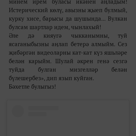
минем ирем буласы икәнен аңладым!
Истерический көлү, авызны җыеп булмый,
курку хисе, барысы да шушында... Вулкан
булсам шартлар идем, чынлахый!
Әле дә кияугә чыкканымны, туй
ясаганыбызны аңлап бетерә алмыйм. Сез
җибәргән видеоларны кат-кат күз яшьләре
белән карыйм. Шулай әкрен генә сезгә
туйда булган мизгелләр белән
бүлешербез», дип язып куйган.
Бәхетле булыгыз!