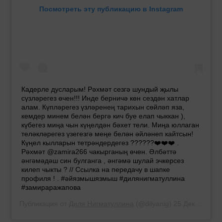
Посмотреть эту публикацию в Instagram
Кадерле дусларым! Рәхмәт сезгә шундый җылы
сүзләрегез өчен!!! Инде берничә көн сездән хатлар
алам. Күпләрегез үзләренең тарихын сөйләп яза,
кемдер минем белән бергә кич буе елап чыккан ),
күбегез миңа чын күңелдән бәхет тели. Миңа юллаган
теләкләрегез үзегезгә меңе белән әйләнеп кайтсын!
Күңел кылларын тетрәндердегез ??????❤️❤️❤️ .
Рәхмәт @zamira266 чакырганың өчен. Әлбәттә
әнгәмәдәш син булганга , әнгәмә шулай эчкерсез
килеп чыкты ? // Ссылка на передачу в шапке
профиля ! . #әйязмышязмыш #дилянигматуллина
#замираражапова
Публикация от
Диля Нигматуллина
(@dilyanig)
25 Дек 2019 в 10:51 PST