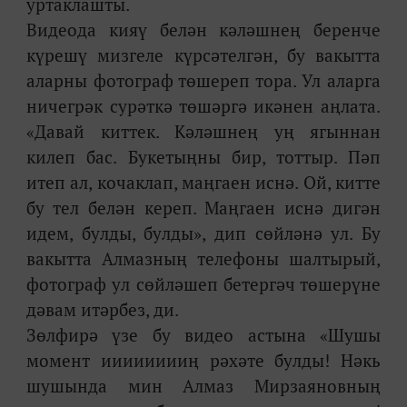
уртаклашты.
Видеода кияү белән кәләшнең беренче
күрешү мизгеле күрсәтелгән, бу вакытта
аларны фотограф төшереп тора. Ул аларга
ничегрәк сурәткә төшәргә икәнен аңлата.
«Давай киттек. Кәләшнең уң ягыннан
килеп бас. Букетыңны бир, тоттыр. Пәп
итеп ал, кочаклап, маңгаен иснә. Ой, китте
бу тел белән кереп. Маңгаен иснә дигән
идем, булды, булды», дип сөйләнә ул. Бу
вакытта Алмазның телефоны шалтырый,
фотограф ул сөйләшеп бетергәч төшерүне
дәвам итәрбез, ди.
Зөлфирә үзе бу видео астына «Шушы
момент ииииииииң рәхәте булды! Нәкь
шушында мин Алмаз Мирзаяновның