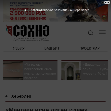
2
Автоматическое закрытие баннера через
ЯЗЫЛУ
БАШ БИТ
ПРОЕКТЛАР
«Үз телем»
«Диварлар ни
бәйгесенең 2026
сөйли?» - Тукай
нчы ел җиңүчеләре
музеена 40 ел!
билгеле!
Хәбәрләр
«Маңгаен иснә дигән идем»