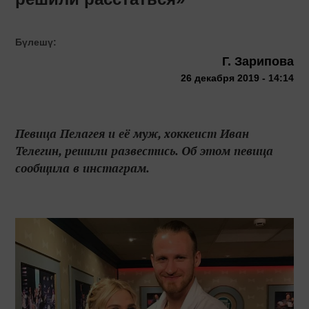
Бүлешү:
Г. Зарипова
26 декабря 2019 - 14:14
Певица Пелагея и её муж, хоккеист Иван
Телегин, решили развестись. Об этом певица
сообщила в инстаграм.