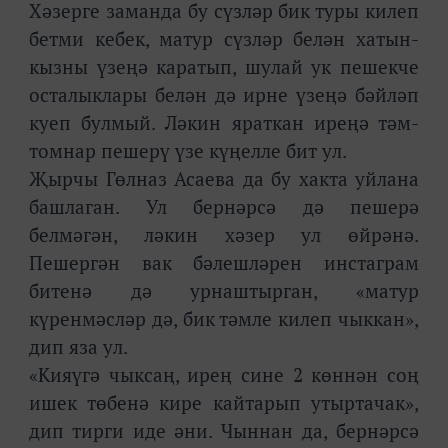
Хәзерге заманда бу сүзләр бик туры килеп
бетми кебек, матур сүзләр белән хатын-
кызны үзеңә каратып, шулай ук пешекче
осталыклары белән дә ирне үзеңә бәйләп
куеп булмый. Ләкин яраткан иреңә тәм-
томнар пешерү үзе күңелле бит ул.
Җырчы Гөлназ Асаева да бу хакта уйлана
башлаган. Ул бернәрсә дә пешерә
белмәгән, ләкин хәзер ул өйрәнә.
Пешергән вак бәлешләрен инстаграм
битенә дә урнаштырган, «матур
күренмәсләр дә, бик тәмле килеп чыккан»,
дип яза ул.
«Кияүгә чыксаң, ирең сине 2 көннән соң
ишек төбенә кире кайтарып утыртачак»,
дип тирги иде әни. Чыннан да, бернәрсә