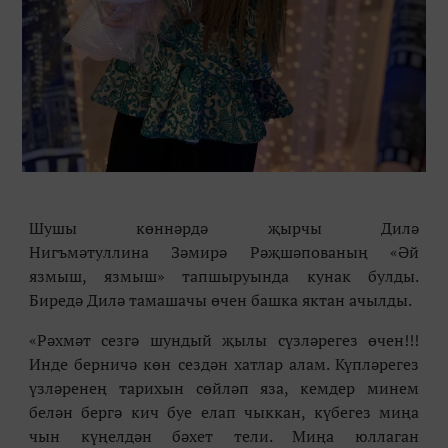
Шушы көннәрдә җырчы Дилә
Нигъмәтуллина Зәмирә Рәҗшәпованың «Әй
язмыш, язмыш» тапшыруында кунак булды.
Биредә Дилә тамашачы өчен башка яктан ачылды.
«Рәхмәт сезгә шундый җылы сүзләрегез өчен!!!
Инде берничә көн сездән хатлар алам. Күпләрегез
үзләренең тарихын сөйләп яза, кемдер минем
белән бергә кич буе елап чыккан, күбегез миңа
чын күңелдән бәхет тели. Миңа юллаган