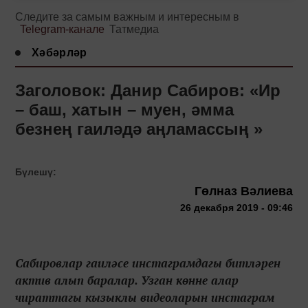
Следите за самым важным и интересным в
Telegram-канале
Татмедиа
Хәбәрләр
Заголовок: Данир Сабиров: «Ир
– баш, хатын – муен, әмма
безнең гаиләдә аңламассың »
Бүлешү:
Гөлназ Вәлиева
26 декабря 2019 - 09:46
Сабировлар гаиләсе инстаграмдагы битләрен
актив алып баралар. Узган көнне алар
чираттагы кызыклы видеоларын инстаграм