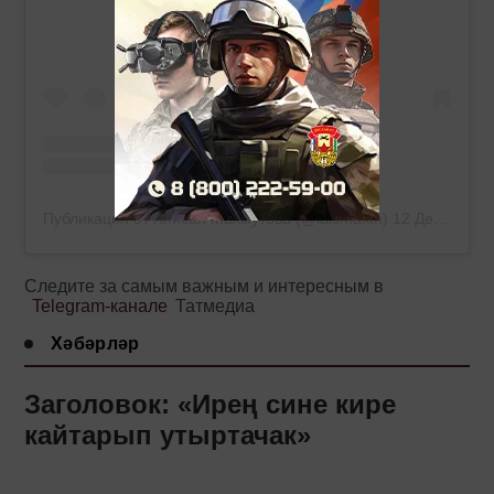
Публикация от Ляйсан Махмутова (@laismaxm)
12 Дек 2019 в 4:04 PST
Следите за самым важным и интересным в
Telegram-канале
Татмедиа
Хәбәрләр
Заголовок: «Ирең сине кире
кайтарып утыртачак»